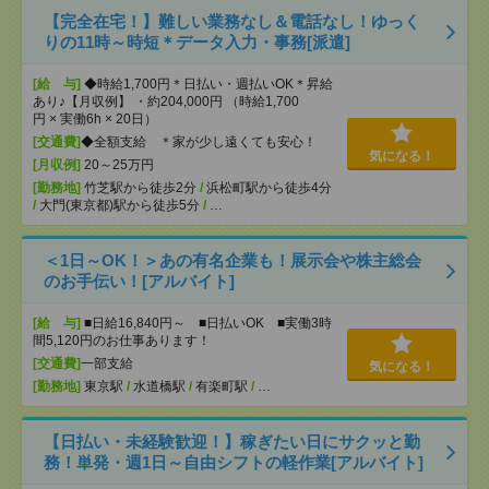
【完全在宅！】難しい業務なし＆電話なし！ゆっく
りの11時～時短＊データ入力・事務[派遣]
[給 与]
◆時給1,700円＊日払い・週払いOK＊昇給
あり♪【月収例】 ・約204,000円 （時給1,700
円 × 実働6h × 20日）
[交通費]
◆全額支給 ＊家が少し遠くても安心！
気になる！
[月収例]
20～25万円
[勤務地]
竹芝駅から徒歩2分
/
浜松町駅から徒歩4分
/
大門(東京都)駅から徒歩5分
/
…
＜1日～OK！＞あの有名企業も！展示会や株主総会
のお手伝い！[アルバイト]
[給 与]
■日給16,840円～ ■日払いOK ■実働3時
間5,120円のお仕事あります！
[交通費]
一部支給
気になる！
[勤務地]
東京駅
/
水道橋駅
/
有楽町駅
/
…
【日払い・未経験歓迎！】稼ぎたい日にサクッと勤
務！単発・週1日～自由シフトの軽作業[アルバイト]