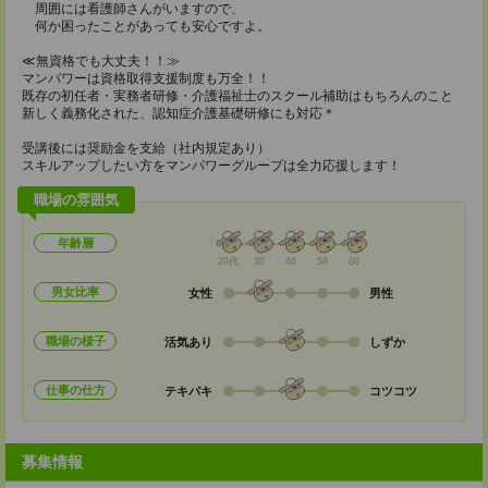
周囲には看護師さんがいますので、
何か困ったことがあっても安心ですよ。
≪無資格でも大丈夫！！≫
マンパワーは資格取得支援制度も万全！！
既存の初任者・実務者研修・介護福祉士のスクール補助はもちろんのこと
新しく義務化された、認知症介護基礎研修にも対応＊
受講後には奨励金を支給（社内規定あり）
スキルアップしたい方をマンパワーグループは全力応援します！
職場の雰囲気
年齢層
20代
30
40
50
60
男女比率
女性
男性
職場の様子
活気あり
しずか
仕事の仕方
テキパキ
コツコツ
募集情報