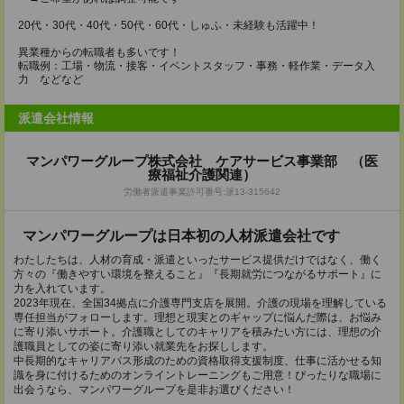
20代・30代・40代・50代・60代・しゅふ・未経験も活躍中！
異業種からの転職者も多いです！
転職例：工場・物流・接客・イベントスタッフ・事務・軽作業・データ入
力 などなど
派遣会社情報
マンパワーグループ株式会社 ケアサービス事業部 （医
療福祉介護関連）
労働者派遣事業許可番号:派13-315642
マンパワーグループは日本初の人材派遣会社です
わたしたちは、人材の育成・派遣といったサービス提供だけではなく、働く
方々の『働きやすい環境を整えること』『長期就労につながるサポート』に
力を入れています。
2023年現在、全国34拠点に介護専門支店を展開。介護の現場を理解している
専任担当がフォローします。理想と現実とのギャップに悩んだ際は、お悩み
に寄り添いサポート。介護職としてのキャリアを積みたい方には、理想の介
護職員としての姿に寄り添い就業先をお探しします。
中長期的なキャリアパス形成のための資格取得支援制度、仕事に活かせる知
識を身に付けるためのオンライントレーニングもご用意！ぴったりな職場に
出会うなら、マンパワーグループを是非お選びください！