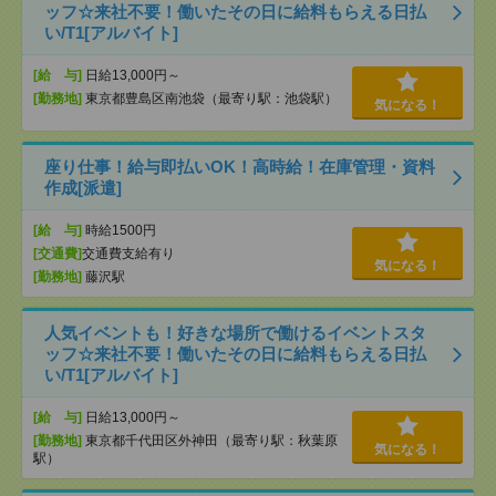
ッフ☆来社不要！働いたその日に給料もらえる日払
い/T1[アルバイト]
[給 与]
日給13,000円～
[勤務地]
東京都豊島区南池袋（最寄り駅：池袋駅）
気になる！
座り仕事！給与即払いOK！高時給！在庫管理・資料
作成[派遣]
[給 与]
時給1500円
[交通費]
交通費支給有り
気になる！
[勤務地]
藤沢駅
人気イベントも！好きな場所で働けるイベントスタ
ッフ☆来社不要！働いたその日に給料もらえる日払
い/T1[アルバイト]
[給 与]
日給13,000円～
[勤務地]
東京都千代田区外神田（最寄り駅：秋葉原
気になる！
駅）