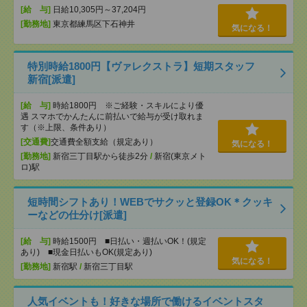
[給 与]
日給10,305円～37,204円
[勤務地]
東京都練馬区下石神井
気になる！
特別時給1800円【ヴァレクストラ】短期スタッフ
新宿[派遣]
[給 与]
時給1800円 ※ご経験・スキルにより優
遇 スマホでかんたんに前払いで給与が受け取れま
す（※上限、条件あり）
[交通費]
交通費全額支給（規定あり）
気になる！
[勤務地]
新宿三丁目駅から徒歩2分
/
新宿(東京メト
ロ)駅
短時間シフトあり！WEBでサクッと登録OK＊クッキ
ーなどの仕分け[派遣]
[給 与]
時給1500円 ■日払い・週払いOK！(規定
あり) ■現金日払いもOK(規定あり)
気になる！
[勤務地]
新宿駅
/
新宿三丁目駅
人気イベントも！好きな場所で働けるイベントスタ