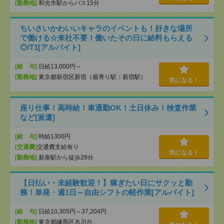
[勤務地]
和光市駅からバス15分
ちいさいかわいいキャラのイベントも！好きな場所
で働ける☆来社不要！働いたその日に給料もらえる
◎/T1[アルバイト]
[給 与]
日給13,000円～
[勤務地]
東京都新宿区新宿（最寄り駅：新宿駅）
気になる！
座り仕事！高時給！車通勤OK！土日休み！検査作業
など[派遣]
[給 与]
時給1300円
[交通費]
交通費支給有り
気になる！
[勤務地]
新座駅から徒歩28分
【日払い・未経験歓迎！】稼ぎたい日にサクッと勤
務！単発・週1日～自由シフトの軽作業[アルバイト]
[給 与]
日給10,305円～37,204円
[勤務地]
東京都練馬区氷川台