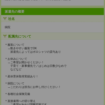
派遣先の概要
社名
病院
配属先について
＊服装について
→動きやすい服装でOK
派遣先によってはポロシャツの貸与あり
＊お休みについて
→ご希望お聞かせください！
子育て・家事優先で／はじめは日数少なめで
などなど
＊産休育休取得実績あり！
＊病院について
→こだわりは担当にお申し付けください！
＊各種社会保険完備
＊直接雇用への切り替え
→ご希望があれば調整可能です