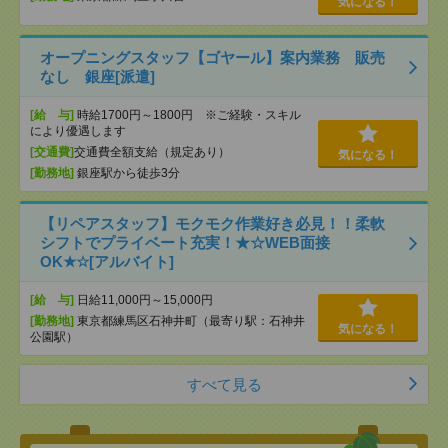
気になる！
オープニングスタッフ【ゴヤール】案内業務 販売
なし 銀座[派遣]
[給 与]
時給1700円～1800円 ※ご経験・スキル
により優遇します
[交通費]
交通費全額支給（規定あり）
気になる！
[勤務地]
銀座駅から徒歩3分
【リペアスタッフ】モクモク作業好き必見！！柔軟
シフトでプライベート充実！★☆WEB面接
OK★☆[アルバイト]
[給 与]
日給11,000円～15,000円
[勤務地]
東京都練馬区石神井町（最寄り駅：石神井
気になる！
公園駅）
すべて見る