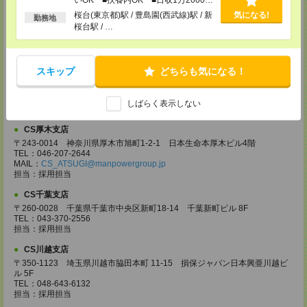
以上
〒370-0831 群馬県高崎市あら町167 高崎第一生命ビルディング11Ｆ
桜台(東京都)駅 / 豊島園(西武線)駅 / 新
気になる!
勤務地
TEL：027-320-6558
桜台駅 / …
MAIL：
CS_TAKASAKI@manpowergroup.jp
担当：採用担当
CS宇都宮支店
スキップ
どちらも気になる！
〒321-0953 栃木県宇都宮市東宿郷3-2-18 高知穂ビル2Ｆ
TEL：0120-923-962
MAIL：
CS_UTSUNOMIYA@manpowergroup.jp
しばらく表示しない
担当：採用担当
CS厚木支店
〒243-0014 神奈川県厚木市旭町1-2-1 日本生命本厚木ビル4階
TEL：046-207-2644
MAIL：
CS_ATSUGI@manpowergroup.jp
担当：採用担当
CS千葉支店
〒260-0028 千葉県千葉市中央区新町18-14 千葉新町ビル 8F
TEL：043-370-2556
担当：採用担当
CS川越支店
〒350-1123 埼玉県川越市脇田本町 11-15 損保ジャパン日本興亜川越ビ
ル 5F
TEL：048-643-6132
担当：採用担当