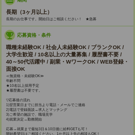
長期（3ヶ月以上）
長期のお仕事です。開始日はご相談ください！ ★急募
応募資格・条件
職種未経験OK / 社会人未経験OK / ブランクOK /
大学生歓迎 / 10名以上の大量募集 / 履歴書不要 /
40～50代活躍中 / 副業・WワークOK / WEB登録・
面接OK
≪無資格・未経験OK≫
年齢不問
★10名以上採用予定
★履歴書は不要です。
▽応募後の流れ
1)翌営業日までに担当より電話・メールでご連絡
2)電話で登録面談→求人とマッチング
3)ご希望の施設で、職場見学
4)就業決定→勤務開始
応募→就業まで最短3日＆10日後に給料GETも可！
開始希望日はご相談ください。1か月以上先の相談もOK！