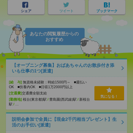
シェア
ツイート
ブックマーク
あなたの閲覧履歴からの
おすすめ
【オープニング募集】おばあちゃんのお散歩付き添
いも仕事の1つ[派遣]
[給 与]
無資格未経験：時給1500円～ ■週払い
OK ■扶養内OK ■日収1万2000円以上
[交通費]
交通費全額支給
気になる！
[勤務地]
桜台(東京都)駅
/
豊島園(西武線)駅
/
新桜台
駅
/
…
説明会参加で全員に【現金2千円相当プレゼント】生
活のお手伝い[派遣]