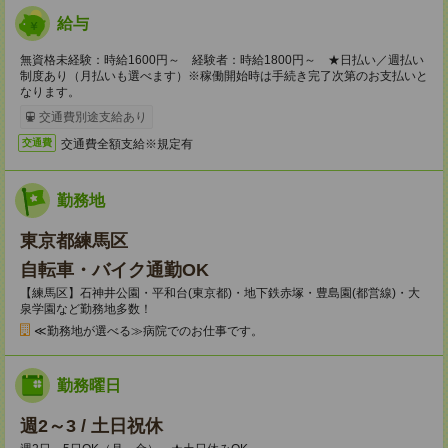
給与
無資格未経験：時給1600円～ 経験者：時給1800円～ ★日払い／週払い
制度あり（月払いも選べます）※稼働開始時は手続き完了次第のお支払いと
なります。
交通費別途支給あり
交通費全額支給※規定有
交通費
勤務地
東京都練馬区
自転車・バイク通勤OK
【練馬区】石神井公園・平和台(東京都)・地下鉄赤塚・豊島園(都営線)・大
泉学園など勤務地多数！
≪勤務地が選べる≫病院でのお仕事です。
勤務曜日
週2～3 / 土日祝休