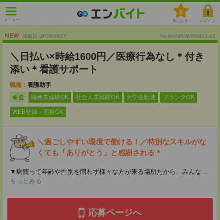
0
メニュー
気になる！
ログイン
NEW
掲載日 :2026
/
08
/
05
No.MANPWK856442-43
＼日払い×時給1600円／医療行為なし＊付き
添い＊看護サポート
職種：
看護助手
派遣
職種未経験OK
社会人未経験OK
大学生歓迎
ブランクOK
WEB登録・面接OK
＼過ごしやすい環境で働ける！／特別なスキルがな
くても「ありがとう」と感謝される＊
▼病院って年齢や性別を問わず様々な方が来る場所だから、みんな
...
もっとみる
応募ページへ