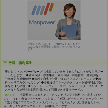
介護が初めての方も、ご経験がある方も！あ
なたに合った職場をご紹介させていただきま
す！
待遇・福利厚生
安心してマンパワーグループで就業していただけるようにしっかりとサポー
トいたします。 ◆健康保険・厚生年金・雇用保険・有給休暇・健康診断・
労働者災害補償保険 ◆無料で自宅で学習できるパソコントレーニング◆無
料キャリアカウンセリング ◆各種提携スクールのメニューを優待料金で受
講など【その他】◆リゾート・レジャー・スパ・ショッピング・グルメ・エ
ステなど各施設を特別割引価格にて利用できる優待サービス
有資格者によるキャリアカウンセリングを無料でご提供してい
ポイント！
ます。 またご登録いただいた方を対象に「英語スピーキングチェック会」や
「英語で習うフラワーアレンジメント」、「ときめき片づけ体験セミナー」
等、楽しくて役に立つセミナーも開催しています。