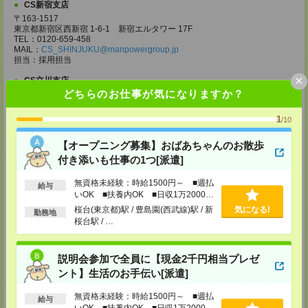
CS新宿支店
〒163-1517
東京都新宿区西新宿 1-6-1 新宿エルタワー 17F
TEL：0120-659-458
MAIL：
CS_SHINJUKU@manpowergroup.jp
担当：採用担当
×
CS立川支店
どちらのお仕事が気になりますか？
〒190-0012
東京都立川市曙町2-34-7 ファーレイーストビル 8F
TEL：0120-659-460
1
/10
MAIL：
CS_TACHIKAWA@manpowergroup.jp
担当：採用担当
【オープニング募集】おばあちゃんのお散歩
CS横浜支店
付き添いも仕事の1つ[派遣]
〒220-8136
神奈川県横浜市西区みなとみらい 2-2-1 横浜ランドマークタワー36F
無資格未経験：時給1500円～ ■週払
給与
TEL：0120-659-459
いOK ■扶養内OK ■日収1万2000円
MAIL：
CS_YOKOHAMA@manpowergroup.jp
以上
桜台(東京都)駅 / 豊島園(西武線)駅 / 新
気になる!
担当：採用担当
勤務地
桜台駅 / …
CS大宮支店
〒330-0854 埼玉県さいたま市大宮区桜木町 1-10-16 シーノ大宮ノース
ウイング 9階
説明会参加で全員に【現金2千円相当プレゼ
TEL：0120-769-355
ント】生活のお手伝い[派遣]
MAIL：
CS_OMIYA@manpowergroup.jp
担当：採用担当
無資格未経験：時給1500円～ ■週払
給与
CS高崎支店
いOK ■扶養内OK ■日収1万2000円