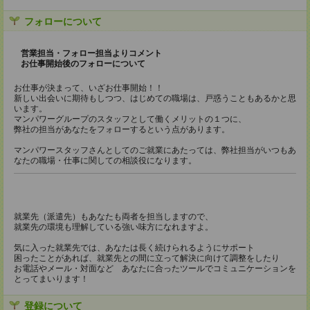
フォローについて
営業担当・フォロー担当よりコメント
お仕事開始後のフォローについて
お仕事が決まって、いざお仕事開始！！
新しい出会いに期待もしつつ、はじめての職場は、戸惑うこともあるかと思
います。
マンパワーグループのスタッフとして働くメリットの１つに、
弊社の担当があなたをフォローするという点があります。
マンパワースタッフさんとしてのご就業にあたっては、弊社担当がいつもあ
なたの職場・仕事に関しての相談役になります。
就業先（派遣先）もあなたも両者を担当しますので、
就業先の環境も理解している強い味方になれますよ。
気に入った就業先では、あなたは長く続けられるようにサポート
困ったことがあれば、就業先との間に立って解決に向けて調整をしたり
お電話やメール・対面など あなたに合ったツールでコミュニケーションを
とってまいります！
登録について