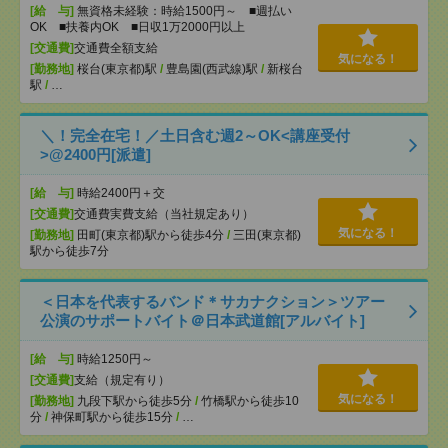
[給 与]
無資格未経験：時給1500円～ ■週払い
OK ■扶養内OK ■日収1万2000円以上
[交通費]
交通費全額支給
気になる！
[勤務地]
桜台(東京都)駅
/
豊島園(西武線)駅
/
新桜台
駅
/
…
＼！完全在宅！／土日含む週2～OK<講座受付
>@2400円[派遣]
[給 与]
時給2400円＋交
[交通費]
交通費実費支給（当社規定あり）
気になる！
[勤務地]
田町(東京都)駅から徒歩4分
/
三田(東京都)
駅から徒歩7分
＜日本を代表するバンド＊サカナクション＞ツアー
公演のサポートバイト＠日本武道館[アルバイト]
[給 与]
時給1250円～
[交通費]
支給（規定有り）
気になる！
[勤務地]
九段下駅から徒歩5分
/
竹橋駅から徒歩10
分
/
神保町駅から徒歩15分
/
…