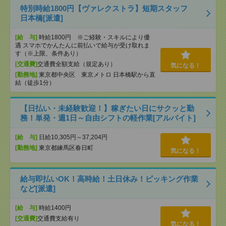
特別時給1800円【ヴァレクストラ】短期スタッフ
日本橋[派遣]
[給 与]
時給1800円 ※ご経験・スキルにより優
遇 スマホでかんたんに前払いで給与が受け取れま
す（※上限、条件あり）
[交通費]
交通費全額支給（規定あり）
気になる！
[勤務地]
東京都中央区 東京メトロ 日本橋駅から直
結（徒歩1分）
【日払い・未経験歓迎！】稼ぎたい日にサクッと勤
務！単発・週1日～自由シフトの軽作業[アルバイト]
[給 与]
日給10,305円～37,204円
[勤務地]
東京都練馬区春日町
気になる！
給与即払いOK！高時給！土日休み！ピッキング作業
など[派遣]
[給 与]
時給1400円
[交通費]
交通費支給有り
気になる！