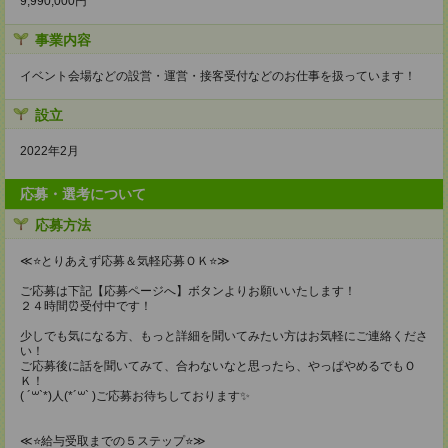
9,990,000円
事業内容
イベント会場などの設営・運営・接客受付などのお仕事を扱っています！
設立
2022年2月
応募・選考について
応募方法
≪⭐とりあえず応募＆気軽応募ＯＫ⭐≫
ご応募は下記【応募ページへ】ボタンよりお願いいたします！
２４時間⏰受付中です！
少しでも気になる方、もっと詳細を聞いてみたい方はお気軽にご連絡くださ
い！
ご応募後に話を聞いてみて、合わないなと思ったら、やっぱやめるでもＯ
Ｋ！
( ´꒳`*)人(*´꒳` )ご応募お待ちしております✨
≪⭐給与受取までの５ステップ⭐≫