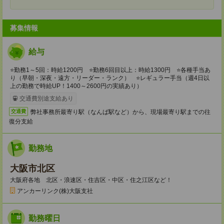
募集情報
給与
⭐勤務1～5回：時給1200円 ⭐勤務6回目以上：時給1300円 ⭐各種手当あ
り（早朝・深夜・遠方・リーダー・ランク） ⭐レギュラー手当（週4日以
上の勤務で時給UP！1400～2600円の実績あり）
交通費別途支給あり
弊社事務所最寄り駅（なんば駅など）から、現場最寄り駅までの往
交通費
復分支給
勤務地
大阪市北区
大阪府各地 北区・浪速区・住吉区・中区・住之江区など！
アンカーリンク(株)大阪支社
勤務曜日