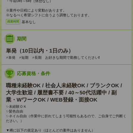
・午前0時～6時（休憩なし）
※案件や日程により変動があります。
※なるべく希望シフトに合うよう調整しております。
基本なし
残業時間
期間
単発（10日以内・1日のみ）
⚡単発 ⚡短期 ⚡長期 お好きな期間で勤務してください❗
応募資格・条件
職種未経験OK / 社会人未経験OK / ブランクOK /
大学生歓迎 / 履歴書不要 / 40～50代活躍中 / 副
業・WワークOK / WEB登録・面接OK
✨未経験ＯＫ
✨髪色自由
✨ネイル自由（作業中に折れてしまう可能性もあるので、ご自身でご判断く
ださい。）
▼稀に以下の規定あり（ほとんどの案件はありません）