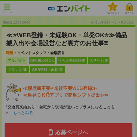
0
メニュー
気になる！
ログイン
掲載日 :2026
/
08
/
02
No.CLUS＠1イベント裏方.北区
≪⭐WEB登録・未経験OK・単発OK⭐≫備品
搬入出や会場設営など裏方のお仕事❗❗
職種：
イベントスタッフ・会場設営
アルバイト
職種未経験OK
社会人未経験OK
大学生歓迎
ブランクOK
WEB登録・面接OK
≪履歴書不要⭐来社不要WEB登録≫
≪単発ＯＫ✋アプリで簡単シフト提出✨≫
❗交通費支給あり：自宅から現場が近いとプラスになることも
✊
...もっとみる
応募ページへ