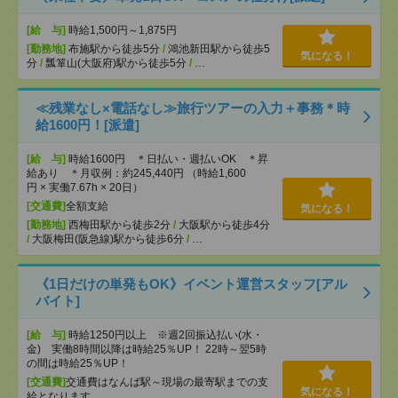
[給 与]
時給1,500円～1,875円
[勤務地]
布施駅から徒歩5分
/
鴻池新田駅から徒歩5
気になる！
分
/
瓢箪山(大阪府)駅から徒歩5分
/
…
≪残業なし×電話なし≫旅行ツアーの入力＋事務＊時
給1600円！[派遣]
[給 与]
時給1600円 ＊日払い・週払いOK ＊昇
給あり ＊月収例：約245,440円 （時給1,600
円 × 実働7.67h × 20日）
[交通費]
全額支給
気になる！
[勤務地]
西梅田駅から徒歩2分
/
大阪駅から徒歩4分
/
大阪梅田(阪急線)駅から徒歩6分
/
…
《1日だけの単発もOK》イベント運営スタッフ[アル
バイト]
[給 与]
時給1250円以上 ※週2回振込払い(水・
金) 実働8時間以降は時給25％UP！ 22時～翌5時
の間は時給25％UP！
[交通費]
交通費はなんば駅～現場の最寄駅までの支
気になる！
給となります。