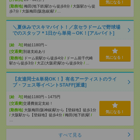
気になる！
[勤務地]
梅田(地下鉄)駅から徒歩8分
/
大阪駅から徒
歩7分
/
大阪梅田(阪急線)駅
/
…
＼夏休みでスキマバイト！／京セラドームで野球場
でのスタッフ＊1日から単発～OK！[アルバイト]
[給 与]
時給1180円～
[交通費]
別途支給あり
気になる！
[勤務地]
ドーム前駅から徒歩4分
/
ドーム前千代崎
駅から徒歩3分
/
大正(大阪府)駅から徒歩9分
/
…
【友達同士&単発OK！】有名アーティストのライ
ブ・フェス等イベントSTAFF[派遣]
[給 与]
時給1180円～1475円
[交通費]
交通費規定支給！
[勤務地]
大阪梅田(阪神線)駅から【登録地】徒歩1分
気になる！
/
大阪駅から【登録地】徒歩4分
/
梅田(地下鉄)駅
/
…
すべて見る