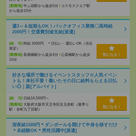
[勤務地]
中ふ頭駅から徒歩5分
/
コスモスクエア駅
から徒歩10分
週3～＆短期もOK！バックオフィス業務〇高時給
2000円！交通費別途支給[派遣]
[給 与]
時給 2000円 ＊日払い・週払いOK（当社
規定）
[勤務地]
長堀橋駅から徒歩3分
/
心斎橋駅から徒歩
気になる！
10分
好きな場所で働けるイベントスタッフ☆人気イベン
トも！来社不要！働いたその日に給料もらえる日払
い◎｜阪[アルバイト]
[給 与]
日給16,500円～
[勤務地]
大阪府大阪市天王寺区生玉前町（最寄り
気になる！
駅：谷町九丁目駅）
深夜給1589円＊ダンボールを開けて中身を移すだけ
＊未経験OK＊男性活躍中[派遣]