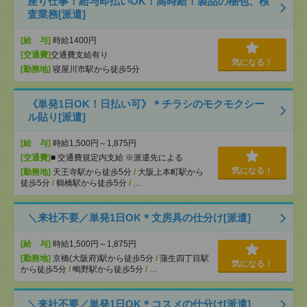
座り仕事！給与即払いOK！高時給！製品の梱包、検
査業務[派遣]
[給 与]
時給1400円
[交通費]
交通費支給有り
気になる！
[勤務地]
寝屋川市駅から徒歩5分
《単発1日OK！日払い可》＊チラシのモクモクシー
ル貼り[派遣]
[給 与]
時給1,500円～1,875円
[交通費]
■ 交通費規定内支給 ※派遣先による
気になる！
[勤務地]
天王寺駅から徒歩5分
/
大阪上本町駅から
徒歩5分
/
鶴橋駅から徒歩5分
/
…
＼来社不要／単発1日OK＊文房具の仕分け[派遣]
[給 与]
時給1,500円～1,875円
[勤務地]
京橋(大阪府)駅から徒歩5分
/
蒲生四丁目駅
気になる！
から徒歩5分
/
鴫野駅から徒歩5分
/
…
＼来社不要／単発1日OK＊コスメの仕分け[派遣]