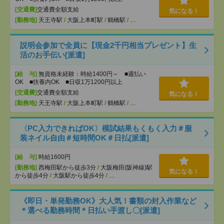
[交通費]
交通費全額支給
気になる！
[勤務地]
天王寺駅
/
大阪上本町駅
/
鶴橋駅
/
…
説明会参加で全員に【現金2千円相当プレゼント】生
活のお手伝い[派遣]
[給 与]
無資格未経験：時給1400円～ ■週払い
OK ■扶養内OK ■日収1万1200円以上
[交通費]
交通費全額支給
気になる！
[勤務地]
天王寺駅
/
大阪上本町駅
/
鶴橋駅
/
…
〈PC入力できればOK〉模試結果もくもく入力＃服
装ネイル自由＃短時間OK＃日払[派遣]
[給 与]
時給1600円
[勤務地]
西梅田駅から徒歩3分
/
大阪梅田(阪神線)駅
気になる！
から徒歩4分
/
大阪駅から徒歩4分
/
…
《即日・単発勤務OK》大人気！書類の封入作業など
＊選べる勤務時間＊日払い手渡し〇[派遣]