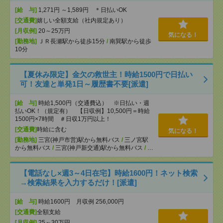
[給 与]
1,271円 ～1,589円 ＊日払いOK
[交通費]
嬉しい全額支給（社内規定あり）
[月収例]
20～25万円
気になる！
[勤務地]
ＪＲ長瀬駅から徒歩15分
/
南巽駅から徒歩
10分
【夏休み限定】金欠の救世主！時給1500円で日払い
可！友達と単発1日～履歴書不要[派遣]
[給 与]
時給1,500円（交通費込） ※日払い・週
払いOK！（規定有） 【日収例】10,500円＝時給
1500円×7時間 ＃日収1万円以上！
[交通費]
時給に含む
気になる！
[勤務地]
三宮(神戸市営)駅から無料バス
/
三ノ宮駅
から無料バス
/
三宮(神戸新交通)駅から無料バス
/
…
【電話なし×週3～4日在宅】時給1600円！ネット検索
→検索結果を入力するだけ！[派遣]
[給 与]
時給1600円 月収例 256,000円
[交通費]
全額支給
[月収例]
25～30万円