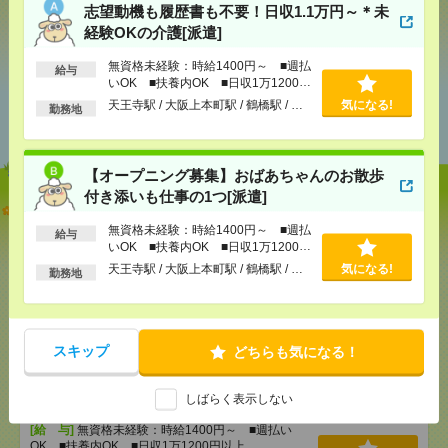
志望動機も履歴書も不要！日収1.1万円～＊未
シェア
ツイート
ブックマーク
経験OKの介護[派遣]
無資格未経験：時給1400円～ ■週払
給与
いOK ■扶養内OK ■日収1万1200円
あなたの閲覧履歴からの
以上
天王寺駅 / 大阪上本町駅 / 鶴橋駅 / …
気になる!
勤務地
おすすめ
【オープニング募集】おばあちゃんのお散歩
付き添いも仕事の1つ[派遣]
志望動機も履歴書も不要！日収1.1万円～＊未経験OK
の介護[派遣]
無資格未経験：時給1400円～ ■週払
給与
いOK ■扶養内OK ■日収1万1200円
以上
[給 与]
無資格未経験：時給1400円～ ■週払い
天王寺駅 / 大阪上本町駅 / 鶴橋駅 / …
気になる!
勤務地
OK ■扶養内OK ■日収1万1200円以上
[交通費]
交通費全額支給
気になる！
[勤務地]
天王寺駅
/
大阪上本町駅
/
鶴橋駅
/
…
スキップ
どちらも気になる！
【オープニング募集】おばあちゃんのお散歩付き添
いも仕事の1つ[派遣]
しばらく表示しない
[給 与]
無資格未経験：時給1400円～ ■週払い
OK ■扶養内OK ■日収1万1200円以上