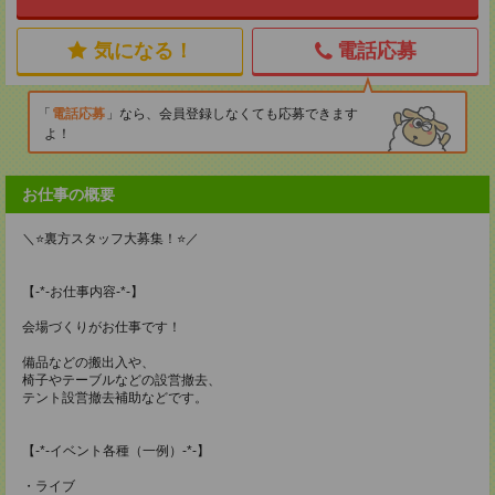
気になる！
電話応募
電話応募
なら、会員登録しなくても応募できます
よ！
お仕事の概要
＼⭐裏方スタッフ大募集！⭐／
【-*-お仕事内容-*-】
会場づくりがお仕事です！
備品などの搬出入や、
椅子やテーブルなどの設営撤去、
テント設営撤去補助などです。
【-*-イベント各種（一例）-*-】
・ライブ