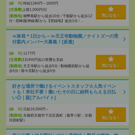
[給 与]
時給1284円～1605円
[交通費]
上限1,000円/日
気になる！
[勤務地]
御幣島駅から徒歩10分
/
千船駅から徒歩12
分
/
尼崎(阪神線)駅から【登録地】徒歩1分
/
…
≪単発＊1日から～≫天王寺動物園／ナイトズーの受
付案内メンバー大募集！[派遣]
[給 与]
1177円
[交通費]
1日450円迄の実費を支給
気になる！
[勤務地]
天王寺駅から徒歩5分
/
動物園前駅から徒
歩5分
/
新今宮駅から徒歩5分
好きな場所で働けるイベントスタッフ☆人気イベン
トも！来社不要！働いたその日に給料もらえる日払
い◎｜阪[アルバイト]
[給 与]
日給16,500円～
[勤務地]
京都府京都市下京区真町（最寄り駅：京都
気になる！
河原町駅）