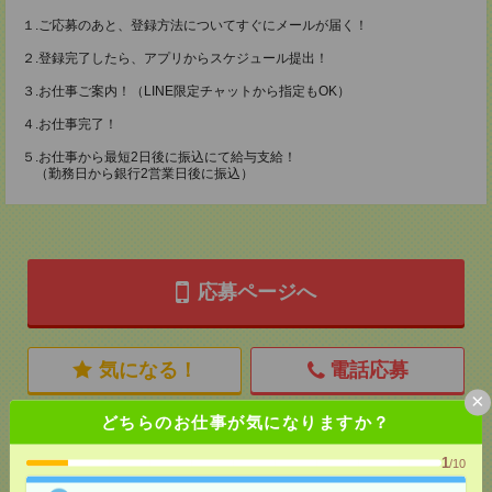
１.ご応募のあと、登録方法についてすぐにメールが届く！
２.登録完了したら、アプリからスケジュール提出！
３.お仕事ご案内！（LINE限定チャットから指定もOK）
４.お仕事完了！
５.お仕事から最短2日後に振込にて給与支給！
（勤務日から銀行2営業日後に振込）
応募ページへ
気になる！
電話応募
×
どちらのお仕事が気になりますか？
メール
LINE
で送る
で送る
1
/10