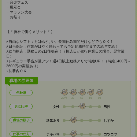
・音楽フェス
・展示会
・マラソン大会
・お祭り
【-*-弊社で働くメリット-*-】
⚡自由なシフト：月1回だけや、長期休み期間だけなどでもＯＫ！
⚡日当保証：作業がはやく終わっても予定勤務時間までの給与支給！
⚡給与振込：勤務日の2日後振込！（振込日が銀行休業日の場合、翌営業
日）
⚡レギュラー手当が激アツ！週4日以上勤務アリで時給UP！（時給1400円～
2600円の実績あり）
⚡扶養内ＯＫ
職場の雰囲気
年齢層
20代
30
40
50
60
男女比率
女性
男性
職場の様子
活気あり
しずか
仕事の仕方
テキパキ
コツコツ