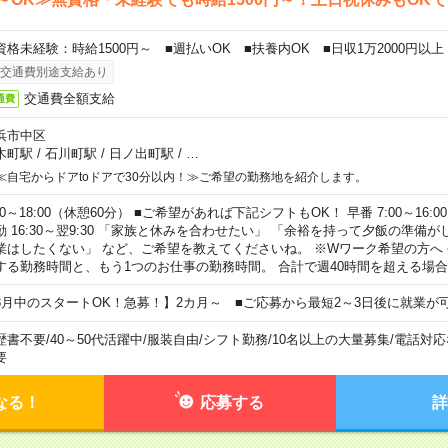
資格未経験：時給1500円～ ■週払いOK ■扶養内OK ■日収1万2000円以上
交通費別途支給あり
交通費全額支給
通費
浜市中区
木町駅
/
石川町駅
/
日ノ出町駅
/
…
≪自宅からドアtoドアで30分以内！≫ご希望の勤務地を紹介します。
00～18:00（休憩60分） ■ご希望があれば下記シフトもOK！ 早番 7:00～16:00 遅
勤 16:30～翌9:30 「家族と休みを合わせたい」 「余裕を持って夕飯の準備
業はしたくない」 など、ご希望を教えてくださいね。 ※Wワーク希望の方へ
する勤務時間と、もう1つのお仕事の勤務時間。 合計で週40時間を超える場
8月中のスタートOK！急募！】2カ月～ ■ご応募から最短2～3日後に就業が
歴書不要
/
40～50代活躍中
/
服装自由
/
シフト勤務
/
10名以上の大量募集
/
電話対応
要
なる！
応募する
詳