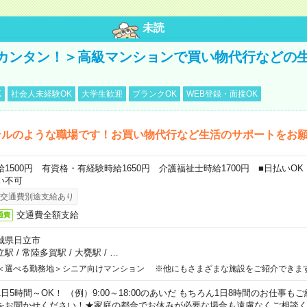
未読
カンタン！＞高級マンションで買い物代行などの
K
社会人未経験OK
大学生歓迎
ブランクOK
WEB登録・面接OK
テルのような職場です！お買い物代行など生活のサポートをお
給1500円 有資格・有経験時給1650円 介護福祉士時給1700円 ■日払いO
い不可
交通費別途支給あり
交通費全額支給
通費
城県日立市
立駅
/
常陸多賀駅
/
大甕駅
/
…
＜選べる勤務地＞シニア向けマンション ※他にもさまざまな施設をご紹介できま
1日5時間～OK！ （例）9:00～18:00のあいだ もちろん1日8時間のお仕事
をお聞かせください！★家庭の都合でお休みが必要な場合も遠慮なくご相談く