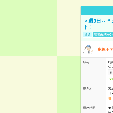
＜週3日～＊
ト！
派遣
職種未経験O
高級ホ
時
給与
払
交
茨
勤務地
日
★
勤務時間
望