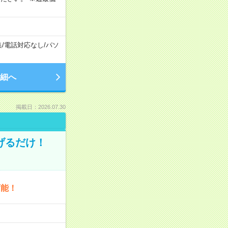
集
/
電話対応なし
/
パソ
細へ
掲載日：2026.07.30
げるだけ！
可能！