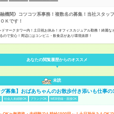
融機関》コツコツ系事務！複数名の募集！当社スタッ
ＯＫです！
ンドマークタワー内！土日祝お休み！オフィスカジュアル勤務！綺麗な
るので安心！周辺にはコンビニ・飲食店があり環境抜群！
あなたの閲覧履歴からのオススメ
未読
グ募集】おばあちゃんのお散歩付き添いも仕事の
K
社会人未経験OK
ブランクOK
WEB登録・面接OK
～OK≫無資格・未経験でも時給1500円～！土日祝休みもOK