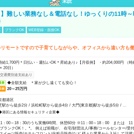
未読
】難しい業務なし＆電話なし！ゆっくりの11時～
務
K
ブランクOK
WEB登録・面接OK
ルリモートですので子育てしながらや、オフィスから遠い方も
時給1,700円＊日払い・週払いOK＊昇給あり♪【月収例】 ・約204,000円 （時給1
 × 20日）
交通費別途支給あり
◆全額支給 ＊家が少し遠くても安心！
通費
20～25万円
収例
京都港区
芝駅から徒歩2分
/
浜松町駅から徒歩4分
/
大門(東京都)駅から徒歩5分
/
…
◆港区にある情報セキュリティ企業◆
11：00～18：30のうち実働6時間、休憩60分 ※11：00～18：00 または 11
。ブランクOK！。*。 例えば前職が、 在宅/財団法人/事務/コールセンター/受
 スイーツ販売/ホテルフロント/化粧品販売/など 様々な業界から入社して活躍