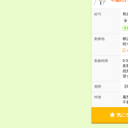
無
給与
交
横
勤務地
桜
9:
勤務時間
夜
残
望
【
期間
履
特徴
不
気に