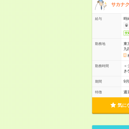
サカナク
時
給与
交
東
勤務地
九
＜シ
勤務時間
き
9
期間
週
特徴
気に