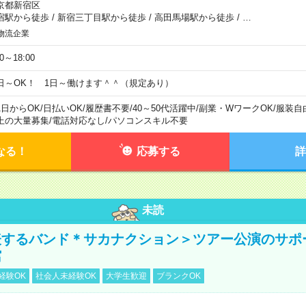
京都新宿区
宿駅から徒歩
/
新宿三丁目駅から徒歩
/
高田馬場駅から徒歩
/
…
物流企業
00～18:00
日～OK！ 1日～働けます＾＾（規定あり）
1日からOK
/
日払いOK
/
履歴書不要
/
40～50代活躍中
/
副業・WワークOK
/
服装自
上の大量募集
/
電話対応なし
/
パソコンスキル不要
なる！
応募する
詳
未読
表するバンド＊サカナクション＞ツアー公演のサポ
館
経験OK
社会人未経験OK
大学生歓迎
ブランクOK