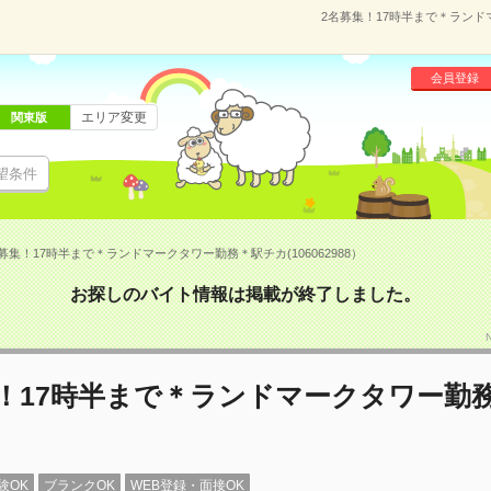
2名募集！17時半まで＊ランドマ
会員登録
エリア変更
関東版
望条件
募集！17時半まで＊ランドマークタワー勤務＊駅チカ(106062988）
お探しのバイト情報は掲載が終了しました。
集！17時半まで＊ランドマークタワー勤
験OK
ブランクOK
WEB登録・面接OK