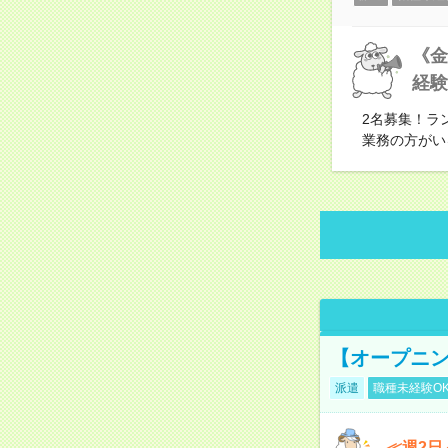
《金
経験
2名募集！ラ
業務の方がい
【オープニン
派遣
職種未経験O
≪週2日