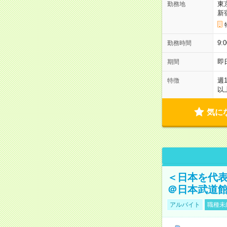
東
勤務地
新
9:
勤務時間
即
期間
週
特徴
以
気に
＜日本を代
＠日本武道
アルバイト
職種未