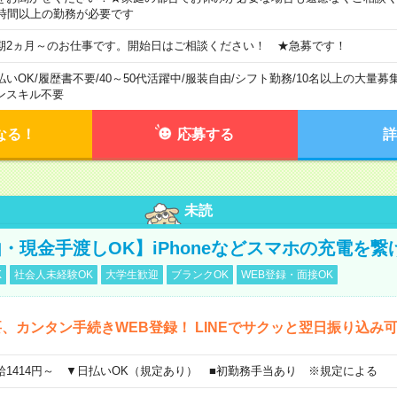
5時間以上の勤務が必要です
期2ヵ月～のお仕事です。開始日はご相談ください！ ★急募です！
払いOK
/
履歴書不要
/
40～50代活躍中
/
服装自由
/
シフト勤務
/
10名以上の大量募
ンスキル不要
なる！
応募する
詳
未読
・現金手渡しOK】iPhoneなどスマホの充電を繋
K
社会人未経験OK
大学生歓迎
ブランクOK
WEB登録・面接OK
、カンタン手続きWEB登録！ LINEでサクッと翌日振り込み
給1414円～ ▼日払いOK（規定あり） ■初勤務手当あり ※規定による