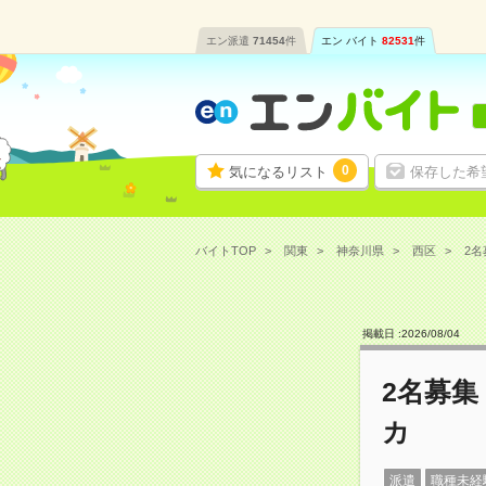
エン派遣
71454
件
エン バイト
82531
件
0
気になるリスト
保存した希
バイトTOP
関東
神奈川県
西区
2名
掲載日 :
2026
/
08
/
04
2名募
カ
派遣
職種未経