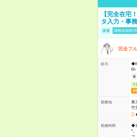
【完全在宅！
タ入力・事
派遣
職種未経験O
完全フ
◆
給与
6h
交
月
東
勤務地
竹
◆
勤務時間
*
フ