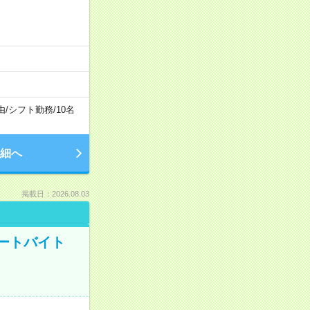
由
/
シフト勤務
/
10名
細へ
掲載日：2026.08.03
ートバイト