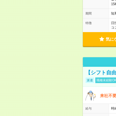
1
短
期間
日
特徴
コ
気に
【シフト自由
派遣
職種未経験O
来社不要
時
給与