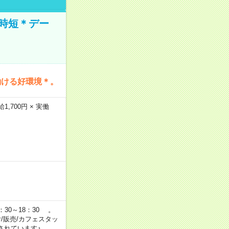
時短＊デー
働ける好環境＊。
,700円 × 実働
：30～18：30 。
付/販売/カフェスタッ
されています♪