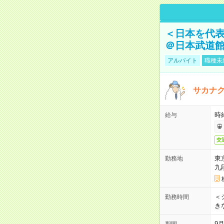
＜日本を代
＠日本武道
アルバイト
職種未
サカナク
時
給与
交
東
勤務地
九
＜シ
勤務時間
き
9
期間