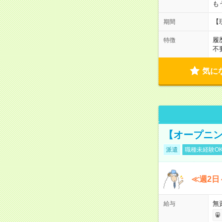
も
【
期間
履
特徴
不
気に
【オープニン
派遣
職種未経験O
≪週2日
無
給与