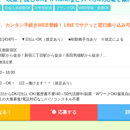
K
社会人未経験OK
大学生歓迎
ブランクOK
WEB登録・面接OK
、カンタン手続きWEB登録！ LINEでサクッと翌日振り込み
給1414円～ ▼日払いOK（規定あり） ■初勤務手当あり ※規定による
京都新宿区
宿駅から徒歩
/
新宿三丁目駅から徒歩
/
高田馬場駅から徒歩
/
…
物流企業
00～18:00
日～OK！ 1日～働けます＾＾（規定あり）
1日からOK
/
日払いOK
/
履歴書不要
/
40～50代活躍中
/
副業・WワークOK
/
服装自
上の大量募集
/
電話対応なし
/
パソコンスキル不要
なる！
応募する
詳