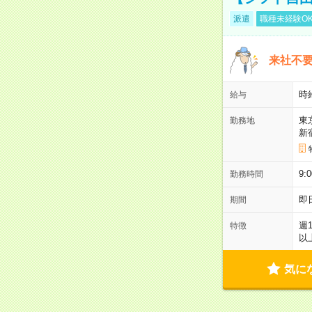
派遣
職種未経験O
来社不要
時
給与
東
勤務地
新
9:
勤務時間
即
期間
週
特徴
以
気に