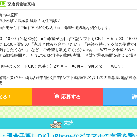
交通費全額支給
通費
崎市中原区
蔵小杉駅
/
武蔵新城駅
/
元住吉駅
/
…
≪自宅からドアtoドアで30分以内！≫ご希望の勤務地を紹介します。
00～18:00（休憩60分） ■ご希望があれば下記シフトもOK！ 早番 7:00～16:00 遅
勤 16:30～翌9:30 「家族と休みを合わせたい」 「余裕を持って夕飯の準備
業はしたくない」 など、ご希望を教えてくださいね。 ※Wワーク希望の方へ
する勤務時間と、もう1つのお仕事の勤務時間。 合計で週40時間を超える場
8月中のスタートOK！急募！】2カ月～ ■8月～、9月スタートもOK！
歴書不要
/
40～50代活躍中
/
服装自由
/
シフト勤務
/
10名以上の大量募集
/
電話対応
要
なる！
応募する
詳
未読
・現金手渡しOK】iPhoneなどスマホの充電を繋