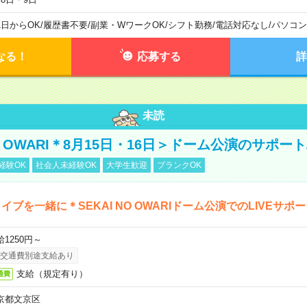
1日からOK
/
履歴書不要
/
副業・WワークOK
/
シフト勤務
/
電話対応なし
/
パソコン
なる！
応募する
詳
未読
NO OWARI＊8月15日・16日＞ドーム公演のサポー
経験OK
社会人未経験OK
大学生歓迎
ブランクOK
イブを一緒に＊SEKAI NO OWARIドーム公演でのLIVEサポ
給1250円～
交通費別途支給あり
支給（規定有り）
通費
京都文京区