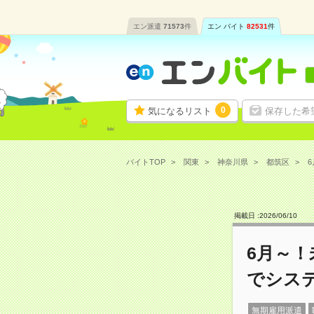
エン派遣
71573
件
エン バイト
82531
件
0
気になるリスト
保存した希
バイトTOP
関東
神奈川県
都筑区
掲載日 :
2026
/
06
/
10
6月～
でシス
無期雇用派遣