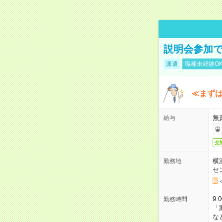
説明会参加で
派遣
職種未経験O
≪まずは
無
給与
交
横
勤務地
セ
9:
勤務時間
「
な