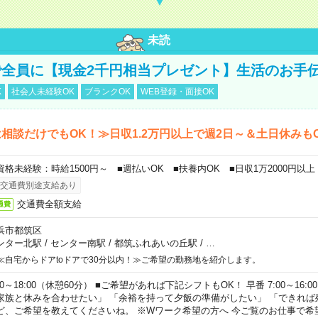
未読
全員に【現金2千円相当プレゼント】生活のお手
K
社会人未経験OK
ブランクOK
WEB登録・面接OK
相談だけでもOK！≫日収1.2万円以上で週2日～＆土日休みも
資格未経験：時給1500円～ ■週払いOK ■扶養内OK ■日収1万2000円以上
交通費別途支給あり
交通費全額支給
通費
浜市都筑区
ンター北駅
/
センター南駅
/
都筑ふれあいの丘駅
/
…
≪自宅からドアtoドアで30分以内！≫ご希望の勤務地を紹介します。
00～18:00（休憩60分） ■ご希望があれば下記シフトもOK！ 早番 7:00～16:00 遅
家族と休みを合わせたい」 「余裕を持って夕飯の準備がしたい」 「できれば
ど、ご希望を教えてくださいね。 ※Wワーク希望の方へ 今ご覧のお仕事で希