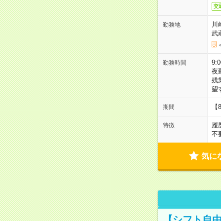
交
川
勤務地
武
9:
勤務時間
夜
残
望
【
期間
履
特徴
不
気に
【シフト自由