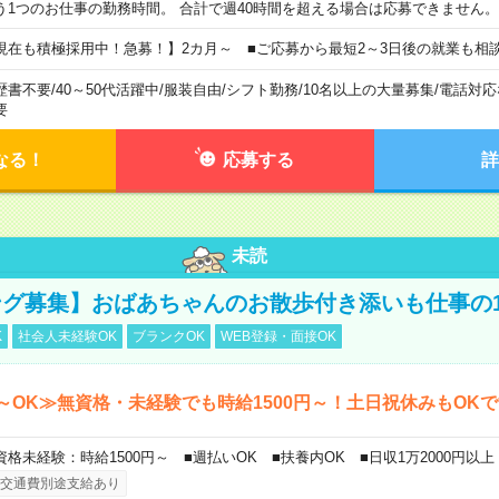
う1つのお仕事の勤務時間。 合計で週40時間を超える場合は応募できません。
現在も積極採用中！急募！】2カ月～ ■ご応募から最短2～3日後の就業も相
歴書不要
/
40～50代活躍中
/
服装自由
/
シフト勤務
/
10名以上の大量募集
/
電話対応
要
なる！
応募する
詳
未読
グ募集】おばあちゃんのお散歩付き添いも仕事の
K
社会人未経験OK
ブランクOK
WEB登録・面接OK
～OK≫無資格・未経験でも時給1500円～！土日祝休みもOK
資格未経験：時給1500円～ ■週払いOK ■扶養内OK ■日収1万2000円以上
交通費別途支給あり