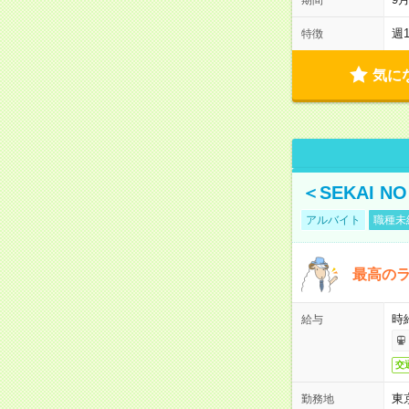
週
特徴
気に
＜SEKAI 
アルバイト
職種未
最高のラ
時
給与
交
東
勤務地