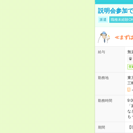
説明会参加で
派遣
職種未経験O
≪まずは
無
給与
交
東
勤務地
三
9:
勤務時間
「
な
も
【
期間