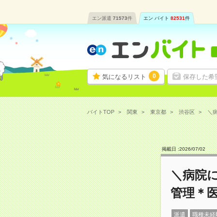
エン派遣
71573
件
エン バイト
82531
件
0
気になるリスト
保存した希
バイトTOP
関東
東京都
渋谷区
＼病
掲載日 :
2026
/
07
/
02
＼病院
管理＊
派遣
職種未経