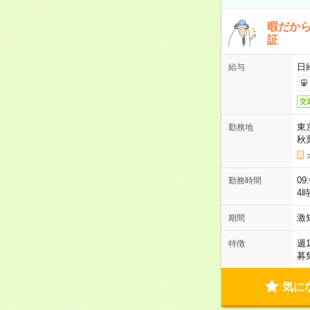
暇だか
証
日
給与
交
東
勤務地
秋
09
勤務時間
4
激
期間
週
特徴
募
気に