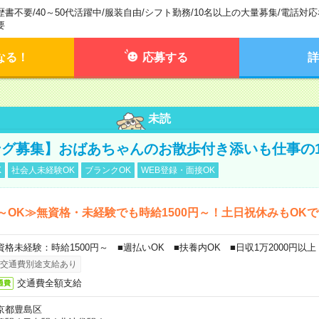
歴書不要
/
40～50代活躍中
/
服装自由
/
シフト勤務
/
10名以上の大量募集
/
電話対応
要
なる！
応募する
詳
未読
グ募集】おばあちゃんのお散歩付き添いも仕事の
K
社会人未経験OK
ブランクOK
WEB登録・面接OK
～OK≫無資格・未経験でも時給1500円～！土日祝休みもOK
資格未経験：時給1500円～ ■週払いOK ■扶養内OK ■日収1万2000円以上
交通費別途支給あり
交通費全額支給
通費
京都豊島区