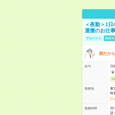
＜夜勤＞1日
運搬のお仕
アルバイト
職種未
暇だか
日
給与
交
東
勤務地
秋
2
勤務時間
談