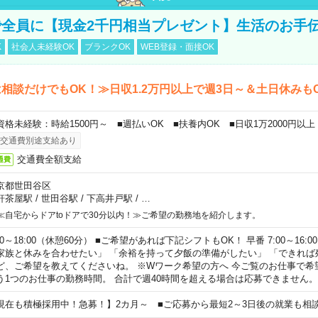
全員に【現金2千円相当プレゼント】生活のお手
K
社会人未経験OK
ブランクOK
WEB登録・面接OK
相談だけでもOK！≫日収1.2万円以上で週3日～＆土日休みも
資格未経験：時給1500円～ ■週払いOK ■扶養内OK ■日収1万2000円以上
交通費別途支給あり
交通費全額支給
通費
京都世田谷区
軒茶屋駅
/
世田谷駅
/
下高井戸駅
/
…
≪自宅からドアtoドアで30分以内！≫ご希望の勤務地を紹介します。
00～18:00（休憩60分） ■ご希望があれば下記シフトもOK！ 早番 7:00～16:00 遅
家族と休みを合わせたい」 「余裕を持って夕飯の準備がしたい」 「できれば
ど、ご希望を教えてくださいね。 ※Wワーク希望の方へ 今ご覧のお仕事で希
う1つのお仕事の勤務時間。 合計で週40時間を超える場合は応募できません。
現在も積極採用中！急募！】2カ月～ ■ご応募から最短2～3日後の就業も相