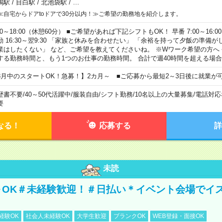
鴨駅
/
目白駅
/
北池袋駅
/
…
≪自宅からドアtoドアで30分以内！≫ご希望の勤務地を紹介します。
00～18:00（休憩60分） ■ご希望があれば下記シフトもOK！ 早番 7:00～16:00 遅
勤 16:30～翌9:30 「家族と休みを合わせたい」 「余裕を持って夕飯の準備
業はしたくない」 など、ご希望を教えてくださいね。 ※Wワーク希望の方へ
する勤務時間と、もう1つのお仕事の勤務時間。 合計で週40時間を超える場
8月中のスタートOK！急募！】2カ月～ ■ご応募から最短2～3日後に就業が
歴書不要
/
40～50代活躍中
/
服装自由
/
シフト勤務
/
10名以上の大量募集
/
電話対応
要
なる！
応募する
詳
未読
～OK＃未経験歓迎！＃日払い＊イベント会場でイ
経験OK
社会人未経験OK
大学生歓迎
ブランクOK
WEB登録・面接OK