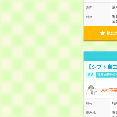
激
期間
週
特徴
募
気に
【シフト自由
派遣
職種未経験O
来社不要
時
給与
東
勤務地