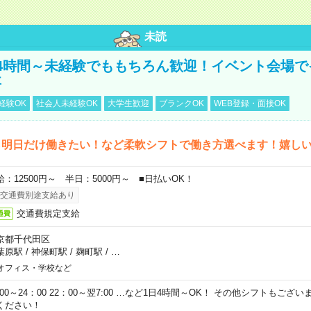
未読
4時間～未経験でももちろん歓迎！イベント会場で
事
経験OK
社会人未経験OK
大学生歓迎
ブランクOK
WEB登録・面接OK
ら明日だけ働きたい！など柔軟シフトで働き方選べます！嬉し
給：12500円～ 半日：5000円～ ■日払いOK！
交通費別途支給あり
交通費規定支給
通費
京都千代田区
葉原駅
/
神保町駅
/
麹町駅
/
…
オフィス・学校など
0:00～24：00 22：00～翌7:00 …など1日4時間～OK！ その他シフトもござ
ください！