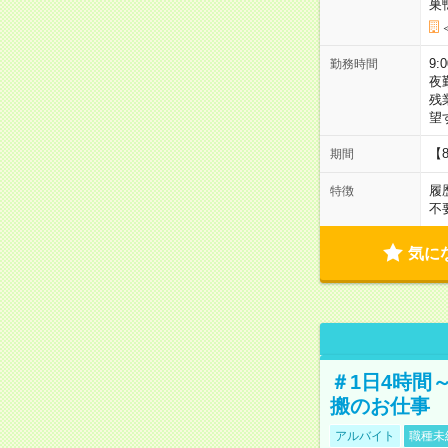
巣
9:
勤務時間
夜
残
望
【
期間
履
特徴
不
気に
＃1日4時間
搬のお仕事
アルバイト
職種未