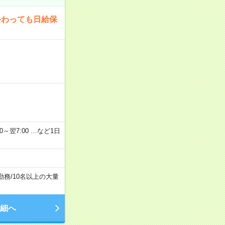
終わっても日給保
2：00～翌7:00 …など1日
勤務
/
10名以上の大量
細へ