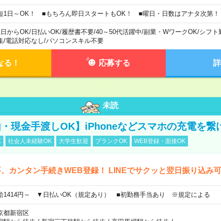
短1日～OK！ ■もちろん即日スタートもOK！ ■曜日・日数はアナタ次第！
1日からOK
/
日払いOK
/
履歴書不要
/
40～50代活躍中
/
副業・WワークOK
/
シフト
集
/
電話対応なし
/
パソコンスキル不要
なる！
応募する
詳
未読
・現金手渡しOK】iPhoneなどスマホの充電を繋
K
社会人未経験OK
大学生歓迎
ブランクOK
WEB登録・面接OK
、カンタン手続きWEB登録！ LINEでサクッと翌日振り込み
給1414円～ ▼日払いOK（規定あり） ■初勤務手当あり ※規定による
京都新宿区