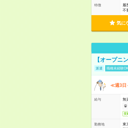
履
特徴
不
気に
【オープニン
派遣
職種未経験O
≪週3日
無
給与
交
東
勤務地