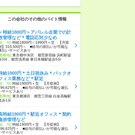
この会社のその他のバイト情報
＜時給1800円＞アパレル企業での計
数管理など＊電話応対少なめ
[給 与]
時給1800円～1990円＋交 【月収
例】310,500円～ ■給与の前払いが可能な
速払いサービスあり
[勤務地]
東京都中央区 都営新宿線 浜町駅徒
歩3分、都営浅草線 東日本橋駅徒歩5分
時給1900円＊土日祝休み＊バックオ
フィス業務など＊駅近
[給 与]
時給1900円＋交 【月収例】
396,625円～ ■給与の前払いが可能な速払
いサービスあり
[勤務地]
東京都港区 都営三田線 白金高輪駅
徒歩1分
高時給1900円＊駅近オフィス＊契約
進捗管理など
[給 与]
時給1900円＋交 【月収例】
396,625円～ ■給与の前払いが可能な速払
いサービスあり