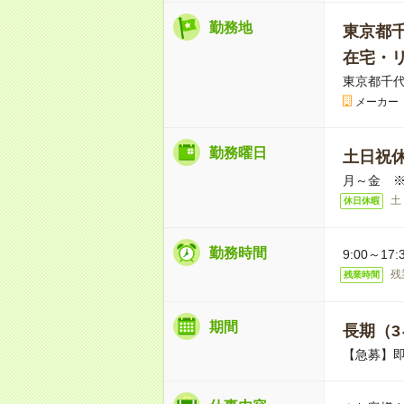
勤務地
東京都
在宅・
東京都千代
メーカー
勤務曜日
土日祝
月～金 
土
休日休暇
勤務時間
9:00～1
残
残業時間
期間
長期（3
【急募】