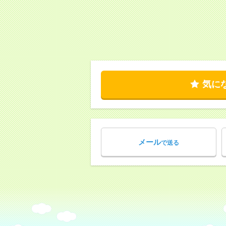
気に
メール
で送る