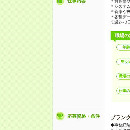
仕事内容
＊お客様
＊システ
＊倉庫や
＊各種デ
※週2～3
職場の
年齢
男女
職場の
仕事の
応募資格・条件
ブランク
◆事務経験