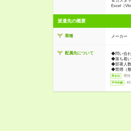
＆カスタ
Excel（
派遣先の概要
業種
メーカー
配属先について
◆問い合
◆落ち着
◆部署人数
◆禁煙（
男性
男女比
4
平均年齢