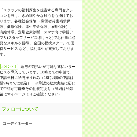
「スタッフの福利厚生を担当する専門セクシ
ョンを設け、きめ細やかな対応を心掛けてお
ります」各種社会保険 （労働者災害補償保
険、健康保険、厚生年金保険、雇用保険）、
有給休暇、定期健康診断、スマホ向け学習ア
プリ(スタッフサービスぽけっと)でお仕事に必
要なスキルを習得 、全国の提携スクールで優
待サービス など、福利厚生が充実しておりま
す。
給与の前払いが可能な速払いサー
ポイント！
ビスを導入しています。18時までの申請で、
申請当日に給与振り込み（18時以降の申請は
翌9時までに振込）！※承認の勤怠実績に応じ
て申請が可能※その他規定あり（詳細は登録
後にマイページよりご確認ください)
フォローについて
コーディネーター