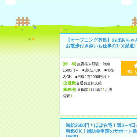
【オープニング募集】おばあちゃ
お散歩付き添いも仕事の1つ[派遣]
[給 与]
無資格未経験：時給
1500円～ ■週払いOK ■扶養
気に
内OK ■日収1万2000円以上
[交通費]
交通費全額支給
[勤務地]
巣鴨駅
/
目白駅
/
北池
袋駅
/
…
時給2600円＊ほぼ在宅！週3～4日
時迄OK！補助金申請のサポート業
[派遣]