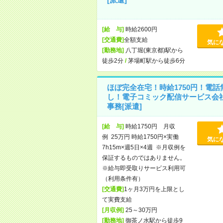
[給 与]
時給2600円
[交通費]
全額支給
気に
[勤務地]
八丁堀(東京都)駅から
徒歩2分
/
茅場町駅から徒歩6分
ほぼ完全在宅！時給1750円！電話
し！電子コミック配信サービス会
事務[派遣]
[給 与]
時給1750円 月収
例 25万円 時給1750円×実働
気に
7h15m×週5日×4週 ※月収例を
保証するものではありません。
※給与即受取りサービス利用可
（利用条件有）
[交通費]
1ヶ月3万円を上限とし
て実費支給
[月収例]
25～30万円
[勤務地]
御茶ノ水駅から徒歩9