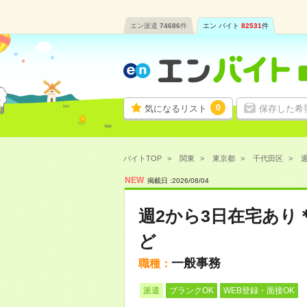
エン派遣
74686
件
エン バイト
82531
件
0
気になるリスト
保存した希
バイトTOP
関東
東京都
千代田区
週
NEW
掲載日 :
2026
/
08
/
04
週2から3日在宅あり
ど
一般事務
職種：
派遣
ブランクOK
WEB登録・面接OK