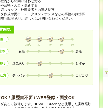
や社内からの問い合わせ対応
ムや台帳へ入力・更新する
技術スタッフ・外部業者との連絡調整
ータ作成や提出・データメンテナンスなどの事務のお仕事
日在宅勤務あり。詳しくはお問い合わせください。
雰囲気
層
20代
30
40
50
60
比率
女性
男性
様子
活気あり
しずか
仕方
テキパキ
コツコツ
OK / 履歴書不要 / WEB登録・面接OK
がある方歓迎します。◆SAP・Oracleなど使用した実務経験