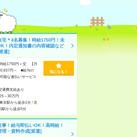
宅＊4名募集！時給1750円！未
OK！内定通知書の内容確認など
派遣]
時給1750円＋交 【月
0,937円～ ■給与の
気になる！
可能な速払いサービス
交通費支給あり
25～30万円
東京駅から徒歩1分
/
京
都)駅から徒歩5分
仕事！給与即払いOK！高時給！
管理・資料作成[派遣]