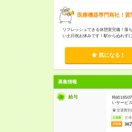
医療機器専門商社！質
リフレッシュできる休憩室完備！落
い土日祝お休みです！駅からぬれず
気になる！
募集情報
給与
時給185
いサービ
交通費別
交通
交通費
30
月収例