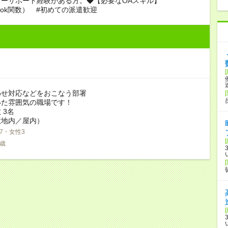
マーサポート経験がある方。◆【必要なOAスキル】
Vlook関数） #初めての派遣歓迎
わせ対応などをおこなう部署
いた雰囲気の職場です！
 3名
敷地内／屋内）
7・女性3
5歳