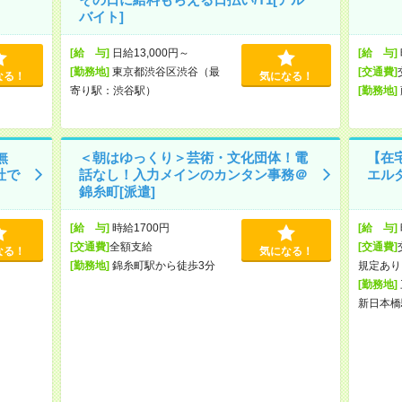
バイト]
[給 与]
日給13,000円～
[給 与]
[勤務地]
東京都渋谷区渋谷（最
[交通費]
なる！
気になる！
寄り駅：渋谷駅）
[勤務地]
無
＜朝はゆっくり＞芸術・文化団体！電
【在
社で
話なし！入力メインのカンタン事務＠
エルダ
錦糸町[派遣]
[給 与]
時給1700円
[給 与]
[交通費]
全額支給
[交通費]
なる！
気になる！
[勤務地]
錦糸町駅から徒歩3分
規定あり
[勤務地]
新日本橋