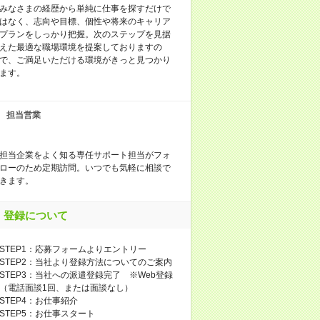
みなさまの経歴から単純に仕事を探すだけで
はなく、志向や目標、個性や将来のキャリア
プランをしっかり把握。次のステップを見据
えた最適な職場環境を提案しておりますの
で、ご満足いただける環境がきっと見つかり
ます。
担当営業
担当企業をよく知る専任サポート担当がフォ
ローのため定期訪問。いつでも気軽に相談で
きます。
登録について
STEP1：応募フォームよりエントリー
STEP2：当社より登録方法についてのご案内
STEP3：当社への派遣登録完了 ※Web登録
（電話面談1回、または面談なし）
STEP4：お仕事紹介
STEP5：お仕事スタート