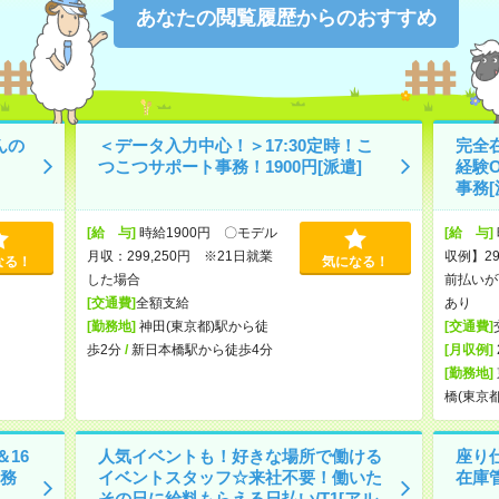
あなたの閲覧履歴からのおすすめ
んの
＜データ入力中心！＞17:30定時！こ
完全在
つこつサポート事務！1900円[派遣]
経験
事務[
[給 与]
時給1900円 〇モデル
[給 与]
月収：299,250円 ※21日就業
収例】29
なる！
気になる！
した場合
前払いが
[交通費]
全額支給
あり
[勤務地]
神田(東京都)駅から徒
[交通費]
歩2分
/
新日本橋駅から徒歩4分
[月収例]
[勤務地]
橋(東京
＆16
人気イベントも！好きな場所で働ける
座り
務
イベントスタッフ☆来社不要！働いた
在庫
その日に給料もらえる日払い/T1[アル