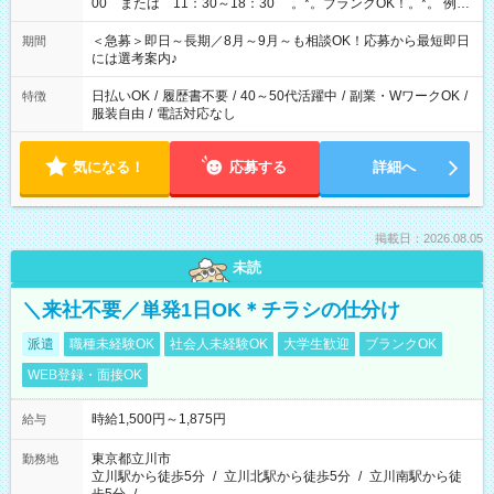
00 または 11：30～18：30 。*。ブランクOK！。*。 例え
ば前職が、 在宅/財団法人/事務/コールセンター/受付/販売/カフェ
スタッフ スイーツ販売/ホテルフロント/化粧品販売/など 様々な
＜急募＞即日～長期／8月～9月～も相談OK！応募から最短即日
期間
業界から入社して活躍されています♪
には選考案内♪
日払いOK
/
履歴書不要
/
40～50代活躍中
/
副業・WワークOK
/
特徴
服装自由
/
電話対応なし
気になる！
応募する
詳細へ
掲載日：2026.08.05
未読
＼来社不要／単発1日OK＊チラシの仕分け
派遣
職種未経験OK
社会人未経験OK
大学生歓迎
ブランクOK
WEB登録・面接OK
時給1,500円～1,875円
給与
東京都立川市
勤務地
立川駅から徒歩5分
/
立川北駅から徒歩5分
/
立川南駅から徒