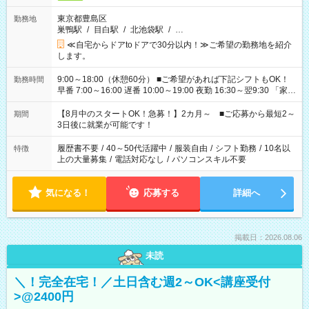
東京都豊島区
勤務地
巣鴨駅
/
目白駅
/
北池袋駅
/
…
≪自宅からドアtoドアで30分以内！≫ご希望の勤務地を紹介
します。
9:00～18:00（休憩60分） ■ご希望があれば下記シフトもOK！
勤務時間
早番 7:00～16:00 遅番 10:00～19:00 夜勤 16:30～翌9:30 「家族
と休みを合わせたい」 「余裕を持って夕飯の準備がしたい」
「できれば残業はしたくない」 など、ご希望を教えてください
【8月中のスタートOK！急募！】2カ月～ ■ご応募から最短2～
期間
ね。 ※Wワーク希望の方へ 今ご覧のお仕事で希望する勤務時間
3日後に就業が可能です！
と、もう1つのお仕事の勤務時間。 合計で週40時間を超える場
合は応募できません。
履歴書不要
/
40～50代活躍中
/
服装自由
/
シフト勤務
/
10名以
特徴
上の大量募集
/
電話対応なし
/
パソコンスキル不要
気になる！
応募する
詳細へ
掲載日：2026.08.06
未読
＼！完全在宅！／土日含む週2～OK<講座受付
>@2400円