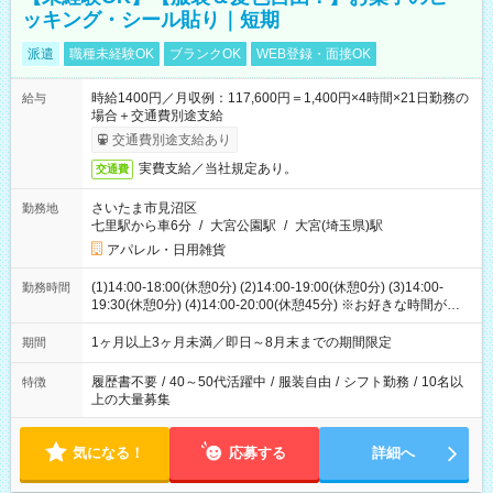
ッキング・シール貼り｜短期
派遣
職種未経験OK
ブランクOK
WEB登録・面接OK
時給1400円／月収例：117,600円＝1,400円×4時間×21日勤務の
給与
場合＋交通費別途支給
交通費別途支給あり
実費支給／当社規定あり。
交通費
さいたま市見沼区
勤務地
七里駅から車6分
/
大宮公園駅
/
大宮(埼玉県)駅
アパレル・日用雑貨
(1)14:00-18:00(休憩0分) (2)14:00-19:00(休憩0分) (3)14:00-
勤務時間
19:30(休憩0分) (4)14:00-20:00(休憩45分) ※お好きな時間が選べ
ます
1ヶ月以上3ヶ月未満／即日～8月末までの期間限定
期間
履歴書不要
/
40～50代活躍中
/
服装自由
/
シフト勤務
/
10名以
特徴
上の大量募集
気になる！
応募する
詳細へ