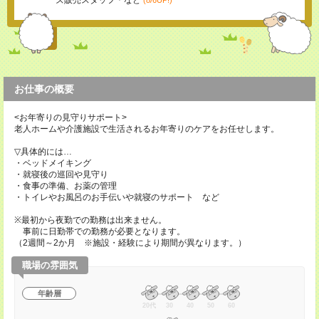
ズ販売スタッフ＊など
(8/6UP!)
お仕事の概要
<お年寄りの見守りサポート>
老人ホームや介護施設で生活されるお年寄りのケアをお任せします。
▽具体的には…
・ベッドメイキング
・就寝後の巡回や見守り
・食事の準備、お薬の管理
・トイレやお風呂のお手伝いや就寝のサポート など
※最初から夜勤での勤務は出来ません。
事前に日勤帯での勤務が必要となります。
（2週間～2か月 ※施設・経験により期間が異なります。）
職場の雰囲気
年齢層
20代
30
40
50
60