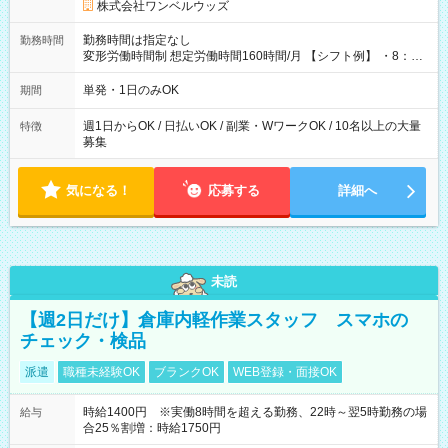
株式会社ワンベルウッズ
勤務時間は指定なし
勤務時間
変形労働時間制 想定労働時間160時間/月 【シフト例】 ・8：00
～21：00
単発・1日のみOK
期間
週1日からOK / 日払いOK / 副業・WワークOK / 10名以上の大量
特徴
募集
気になる！
応募する
詳細へ
未読
【週2日だけ】倉庫内軽作業スタッフ スマホの
チェック・検品
派遣
職種未経験OK
ブランクOK
WEB登録・面接OK
時給1400円 ※実働8時間を超える勤務、22時～翌5時勤務の場
給与
合25％割増：時給1750円