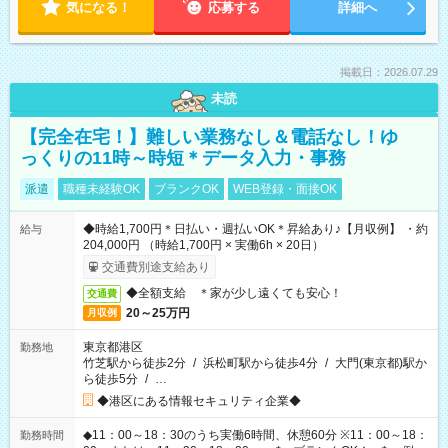
気になる！
応募する
詳細へ
掲載日：2026.07.29
未読
【完全在宅！】難しい業務なし＆電話なし！ゆ
っくりの11時～時短＊データ入力・事務
派遣
職種未経験OK
ブランクOK
WEB登録・面接OK
◆時給1,700円＊日払い・週払いOK＊昇給あり♪【月収例】 ・約
給与
204,000円 （時給1,700円 × 実働6h × 20日）
交通費別途支給あり
◆全額支給 ＊家が少し遠くても安心！
交通費
20～25万円
月収例
東京都港区
勤務地
竹芝駅から徒歩2分
/
浜松町駅から徒歩4分
/
大門(東京都)駅か
ら徒歩5分
/
…
◆港区にある情報セキュリティ企業◆
◆11：00～18：30のうち実働6時間、休憩60分 ※11：00～18：
勤務時間