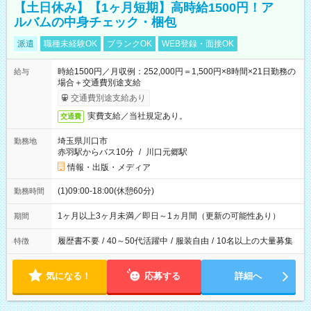
【土日休み】【1ヶ月短期】高時給1500円！ア
ルバムの中身チェック・梱包
派遣
職種未経験OK
ブランクOK
WEB登録・面接OK
時給1500円／月収例：252,000円＝1,500円×8時間×21日勤務の
給与
場合＋交通費別途支給
交通費別途支給あり
実費支給／当社規定あり。
交通費
埼玉県川口市
勤務地
赤羽駅からバス10分
/
川口元郷駅
情報・出版・メディア
(1)09:00-18:00(休憩60分)
勤務時間
1ヶ月以上3ヶ月未満／即日～1ヵ月間（更新の可能性あり）
期間
履歴書不要
/
40～50代活躍中
/
服装自由
/
10名以上の大量募集
特徴
気になる！
応募する
詳細へ