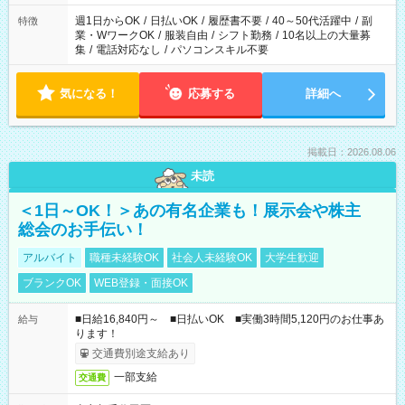
週1日からOK
/
日払いOK
/
履歴書不要
/
40～50代活躍中
/
副
特徴
業・WワークOK
/
服装自由
/
シフト勤務
/
10名以上の大量募
集
/
電話対応なし
/
パソコンスキル不要
気になる！
応募する
詳細へ
掲載日：2026.08.06
未読
＜1日～OK！＞あの有名企業も！展示会や株主
総会のお手伝い！
アルバイト
職種未経験OK
社会人未経験OK
大学生歓迎
ブランクOK
WEB登録・面接OK
■日給16,840円～ ■日払いOK ■実働3時間5,120円のお仕事あ
給与
ります！
交通費別途支給あり
一部支給
交通費