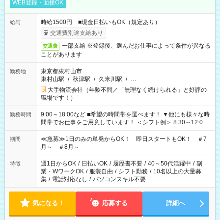
WEB登録・面接OK
時給1500円 ■現金日払いもOK（規定あり）
給与
交通費別途支給あり
一部支給 ※登録後、選んだお仕事によって条件が異なる
交通費
ことがあります
東京都東村山市
勤務地
東村山駅
/
秋津駅
/
久米川駅
/
…
大手物流会社（年齢不問／「無理なく続けられる」と好評の
職場です！）
9:00～18:00など ■希望の時間帯を選べます！ ▼他にも様々な時
勤務時間
間帯でお仕事をご用意しています！ ＜シフト例＞ 8:30～12:00
17:00～22:00 13:00～22:00 22:00～翌6:00 など
≪急募≫1日のみの単発からOK！ 即日スタートもOK！ ＃7
期間
月～ ＃8月～
週1日からOK
/
日払いOK
/
履歴書不要
/
40～50代活躍中
/
副
特徴
業・WワークOK
/
服装自由
/
シフト勤務
/
10名以上の大量募
集
/
電話対応なし
/
パソコンスキル不要
気になる！
応募する
詳細へ