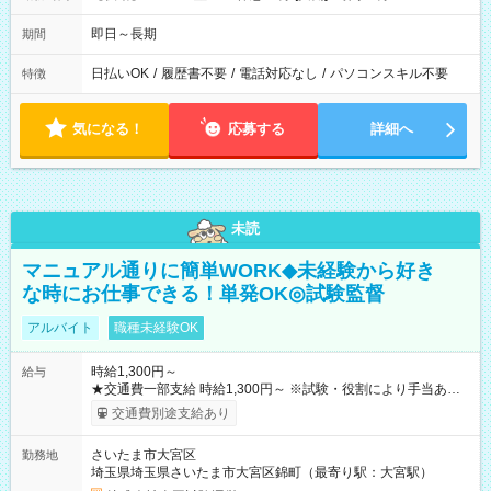
即日～長期
期間
日払いOK
/
履歴書不要
/
電話対応なし
/
パソコンスキル不要
特徴
気になる！
応募する
詳細へ
未読
マニュアル通りに簡単WORK◆未経験から好き
な時にお仕事できる！単発OK◎試験監督
アルバイト
職種未経験OK
時給1,300円～
給与
★交通費一部支給 時給1,300円～ ※試験・役割により手当あり
※勤務回数により昇給あり 【即給（前払い）オプションあ
交通費別途支給あり
り！】 希望される場合、勤務から1週間ほどで給与の一部を受け
取れます。 ※手数料418円がかかります。 【過去試験日の収入
さいたま市大宮区
勤務地
例】 ・河合塾模擬試験 8:30～17:30（休憩1時間） 時給1,300円
埼玉県埼玉県さいたま市大宮区錦町（最寄り駅：大宮駅）
×8時間＝日収10,400円＋交通費 ※当日の役割により時給＋100