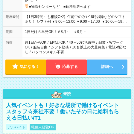
歩5分
/
…
■物流センターなど ■勤務地選べます
【1日3時間～も相談OK!】午前中のみや18時以降などのシフト
勤務時間
あり！ シフト例 ▼9:00～12:00 ▼9:00～17:00 ▼10:00～19:00
▼18:00～21:00
1日だけの単発OK！＃8月～ ＃9月～
期間
週1日からOK
/
日払いOK
/
40～50代活躍中
/
副業・Wワーク
特徴
OK
/
服装自由
/
シフト勤務
/
10名以上の大量募集
/
電話対応な
し
/
パソコンスキル不要
気になる！
応募する
詳細へ
未読
人気イベントも！好きな場所で働けるイベント
スタッフ☆来社不要！働いたその日に給料もら
える日払い/T1
アルバイト
職種未経験OK