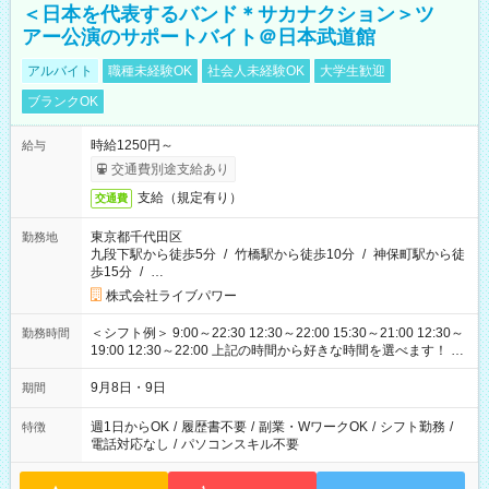
＜日本を代表するバンド＊サカナクション＞ツ
アー公演のサポートバイト＠日本武道館
アルバイト
職種未経験OK
社会人未経験OK
大学生歓迎
ブランクOK
時給1250円～
給与
交通費別途支給あり
支給（規定有り）
交通費
東京都千代田区
勤務地
九段下駅から徒歩5分
/
竹橋駅から徒歩10分
/
神保町駅から徒
歩15分
/
…
株式会社ライブパワー
＜シフト例＞ 9:00～22:30 12:30～22:00 15:30～21:00 12:30～
勤務時間
19:00 12:30～22:00 上記の時間から好きな時間を選べます！ ※
時間は変更となる可能性があります
9月8日・9日
期間
週1日からOK
/
履歴書不要
/
副業・WワークOK
/
シフト勤務
/
特徴
電話対応なし
/
パソコンスキル不要