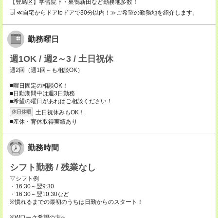
【豊島区】学習院下・巣鴨新田など勤務地多数！
≪自宅からドアtoドアで30分以内！≫ご希望の勤務地を紹介します。
勤務曜日
週1OK / 週2～3 / 土日祝休
週2回（週1回～も相談OK）
■曜日固定の相談OK！
■日勤期間中は週3日勤務
■希望の曜日があればご相談ください！
土日祝休みもOK！
休日休暇
■産休・育休取得実績あり
勤務時間
シフト勤務 / 残業なし
▽シフト例
・16:30～翌9:30
・16:30～翌10:30など
※慣れるまでの最初のうちは日勤からのスタート！
※Wワーク希望の方へ