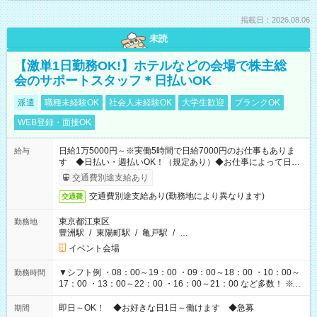
掲載日：2026.08.06
未読
【激単1日勤務OK!】ホテルなどの会場で株主総
会のサポートスタッフ＊日払いOK
派遣
職種未経験OK
社会人未経験OK
大学生歓迎
ブランクOK
WEB登録・面接OK
日給1万5000円～※実働5時間で日給7000円のお仕事もありま
給与
す ◆日払い・週払いOK！（規定あり）◆お仕事によって日給
も異なります
交通費別途支給あり
交通費別途支給あり(勤務地により異なります)
交通費
東京都江東区
勤務地
豊洲駅
/
東陽町駅
/
亀戸駅
/
…
イベント会場
▼シフト例 ・08：00～19：00 ・09：00～18：00 ・10：00～
勤務時間
17：00 ・13：00～22：00 ・16：00～21：00 など多数！ ※お
仕事により勤務時間が異なります
即日～OK！ ◆お好きな日1日～働けます ◆急募
期間