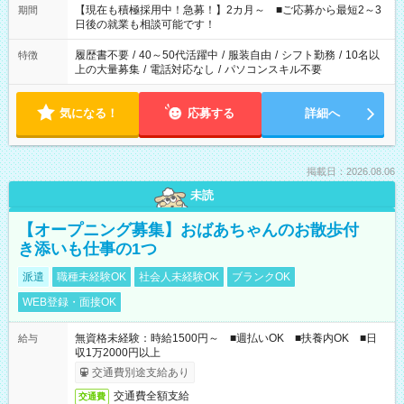
たくない」 など、ご希望を教えてくださいね。 ※Wワーク希望
【現在も積極採用中！急募！】2カ月～ ■ご応募から最短2～3
期間
の方へ 今ご覧のお仕事で希望する勤務時間と、もう1つのお仕事
日後の就業も相談可能です！
の勤務時間。 合計で週40時間を超える場合は応募できません。
履歴書不要
/
40～50代活躍中
/
服装自由
/
シフト勤務
/
10名以
特徴
上の大量募集
/
電話対応なし
/
パソコンスキル不要
気になる！
応募する
詳細へ
掲載日：2026.08.06
未読
【オープニング募集】おばあちゃんのお散歩付
き添いも仕事の1つ
派遣
職種未経験OK
社会人未経験OK
ブランクOK
WEB登録・面接OK
無資格未経験：時給1500円～ ■週払いOK ■扶養内OK ■日
給与
収1万2000円以上
交通費別途支給あり
交通費全額支給
交通費