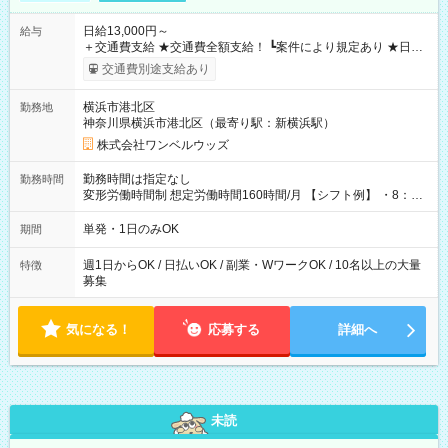
日給13,000円～
給与
＋交通費支給 ★交通費全額支給！ ┗案件により規定あり ★日払
いOK！（規定あり） ┗働いたその日に現金GET♪ お仕事後はコ
交通費別途支給あり
ンビニATMから 日払い分を引き落とせます！ 【試用期間】試
用期間なし
横浜市港北区
勤務地
神奈川県横浜市港北区（最寄り駅：新横浜駅）
株式会社ワンベルウッズ
勤務時間は指定なし
勤務時間
変形労働時間制 想定労働時間160時間/月 【シフト例】 ・8：00
～21：00
単発・1日のみOK
期間
週1日からOK / 日払いOK / 副業・WワークOK / 10名以上の大量
特徴
募集
気になる！
応募する
詳細へ
未読