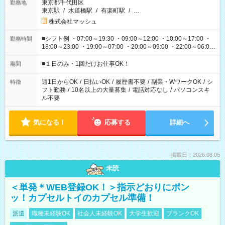
東京都千代田区
勤務地
東京駅
/
水道橋駅
/
有楽町駅
/
…
株式会社マッシュ
■シフト例 ・07:00～19:30 ・09:00～12:00 ・10:00～17:00 ・
勤務時間
18:00～23:00 ・19:00～07:00 ・20:00～09:00 ・22:00～06:00
etc ★最短で3時間で5,120円のお仕事から 15時間で2万円近く稼
げるお仕事も！ ご希望のお時間に合わせてご紹介！ ※シフトは
■１日のみ・1回だけお仕事OK！
期間
現場によって異なります。 ※勿論、休憩時間はあるのでご安心
ください！
週1日からOK
/
日払いOK
/
履歴書不要
/
副業・WワークOK
/
シ
特徴
フト勤務
/
10名以上の大量募集
/
電話対応なし
/
パソコンスキ
ル不要
気になる！
応募する
詳細へ
掲載日：2026.08.05
未読
＜単発＊WEB登録OK！＞指示どおりにポン
ッ！カプセルトイのカプセル準備！
派遣
職種未経験OK
社会人未経験OK
大学生歓迎
ブランクOK