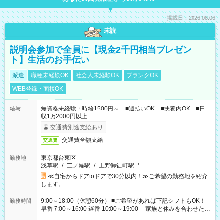
掲載日：2026.08.06
未読
説明会参加で全員に【現金2千円相当プレゼン
ト】生活のお手伝い
派遣
職種未経験OK
社会人未経験OK
ブランクOK
WEB登録・面接OK
無資格未経験：時給1500円～ ■週払いOK ■扶養内OK ■日
給与
収1万2000円以上
交通費別途支給あり
交通費全額支給
交通費
東京都台東区
勤務地
浅草駅
/
三ノ輪駅
/
上野御徒町駅
/
…
≪自宅からドアtoドアで30分以内！≫ご希望の勤務地を紹介
します。
9:00～18:00（休憩60分） ■ご希望があれば下記シフトもOK！
勤務時間
早番 7:00～16:00 遅番 10:00～19:00 「家族と休みを合わせた
い」 「余裕を持って夕飯の準備がしたい」 「できれば残業はし