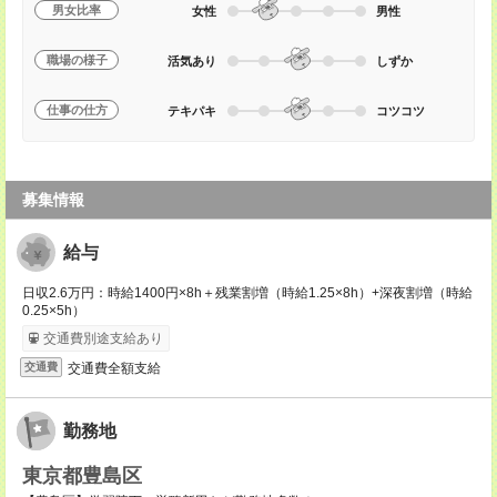
男女比率
女性
男性
職場の様子
活気あり
しずか
仕事の仕方
テキパキ
コツコツ
募集情報
給与
日収2.6万円：時給1400円×8h＋残業割増（時給1.25×8h）+深夜割増（時給
0.25×5h）
交通費別途支給あり
交通費全額支給
交通費
勤務地
東京都豊島区