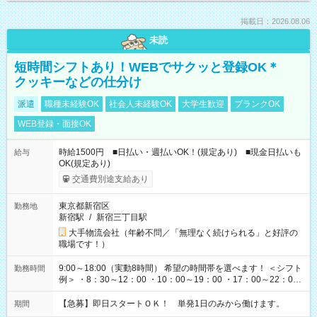
掲載日：2026.08.06
未読
短時間シフトあり！WEBでサクッと登録OK＊
クッキーなどの仕分け
派遣
職種未経験OK
社会人未経験OK
大学生歓迎
ブランクOK
WEB登録・面接OK
時給1500円 ■日払い・週払いOK！(規定あり) ■現金日払いも
給与
OK(規定あり)
交通費別途支給あり
東京都新宿区
勤務地
新宿駅
/
新宿三丁目駅
大手物流会社（年齢不問／「無理なく続けられる」と好評の
職場です！）
9:00～18:00（実動8時間） 希望の時間帯を選べます！ ＜シフト
勤務時間
例＞ ・8：30～12：00 ・10：00～19：00 ・17：00～22：00
・13：00～22：00 ・22：00～翌6：00 など
【急募】即日スタートＯＫ！ 単発1日のみから働けます。
期間