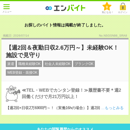
0
メニュー
気になる！
ログイン
お探しのバイト情報は掲載が終了しました。
掲載日 :2026
/
07
/
14
No.NSGSN98_SRA8
【週2回＆夜勤日収2.6万円～】未経験OK！
施設で見守り
派遣
職種未経験OK
社会人未経験OK
ブランクOK
WEB登録・面接OK
≪TEL・WEBでカンタン登録！≫履歴書不要＊週2
回働くだけで月21万円以上！
【週2回×日収2万6900円～！（実働16hの場合）】週2回
...もっとみる
あなたの閲覧履歴からのオススメ