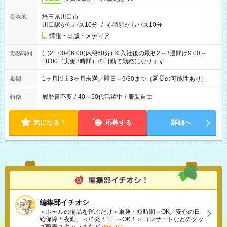
埼玉県川口市
勤務地
川口駅からバス10分
/
赤羽駅からバス10分
情報・出版・メディア
(1)21:00-06:00(休憩60分) ※入社後の最初2～3週間は9:00～
勤務時間
18:00（実働8時間）の日勤で勤務になります
1ヶ月以上3ヶ月未満／即日～9/30まで（延長の可能性あり）
期間
履歴書不要
/
40～50代活躍中
/
服装自由
特徴
気になる！
応募する
詳細へ
編集部イチオシ
＜ホテルの備品を運ぶだけ＞単発・短時間～OK／安心の日
給保障＊夜勤、＜単発＊1日～OK！＞コンサートなどのグッ