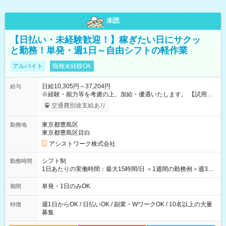
未読
【日払い・未経験歓迎！】稼ぎたい日にサクッ
と勤務！単発・週1日～自由シフトの軽作業
アルバイト
職種未経験OK
日給10,305円～37,204円
給与
※経験・能力等を考慮の上、加給・優遇いたします。 【試用期
間】試用期間なし
交通費別途支給あり
東京都豊島区
勤務地
東京都豊島区目白
アシストワーク株式会社
シフト制
勤務時間
1日あたりの実働時間：最大15時間/日 ＜1週間の勤務例＞週3回
勤務 勤務：月・水・金 休み：火・木・土・日 好きな時にお仕事
可能です！ ※1日あたりの最大実働時間は日勤、夜勤共に勤務し
単発・1日のみOK
期間
た時間になります。
週1日からOK / 日払いOK / 副業・WワークOK / 10名以上の大量
特徴
募集