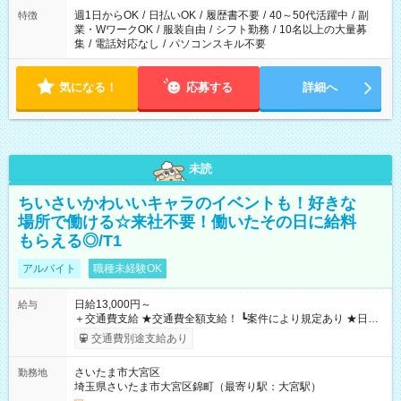
週1日からOK
/
日払いOK
/
履歴書不要
/
40～50代活躍中
/
副
特徴
業・WワークOK
/
服装自由
/
シフト勤務
/
10名以上の大量募
集
/
電話対応なし
/
パソコンスキル不要
気になる！
応募する
詳細へ
未読
ちいさいかわいいキャラのイベントも！好きな
場所で働ける☆来社不要！働いたその日に給料
もらえる◎/T1
アルバイト
職種未経験OK
日給13,000円～
給与
＋交通費支給 ★交通費全額支給！ ┗案件により規定あり ★日払
いOK！（規定あり） ┗働いたその日に現金GET♪ お仕事後はコ
交通費別途支給あり
ンビニATMから 日払い分を引き落とせます！ 【試用期間】試
用期間なし
さいたま市大宮区
勤務地
埼玉県さいたま市大宮区錦町（最寄り駅：大宮駅）