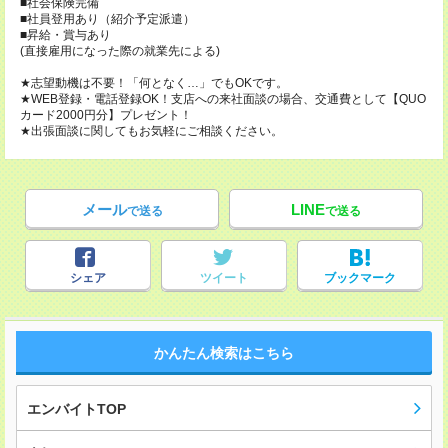
■社会保険完備
■社員登用あり（紹介予定派遣）
■昇給・賞与あり
(直接雇用になった際の就業先による)
★志望動機は不要！「何となく…」でもOKです。
★WEB登録・電話登録OK！支店への来社面談の場合、交通費として【QUO
カード2000円分】プレゼント！
★出張面談に関してもお気軽にご相談ください。
メール
LINE
で送る
で送る
シェア
ツイート
ブックマーク
かんたん検索はこちら
エンバイトTOP