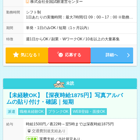
円の場合あり ・国家試験 7:00～13:30（休憩なし） 時給1,300
株式会社全国試験運営センター
円（役割手当＋100円）×6時間＝日収8,400円＋交通費 【試用期
間】試用期間なし
シフト制
勤務時間
1日あたりの実働時間：最大7時間/日 09：00～17：00 ※勤務時
間は 試験により異なります。
単発・1日のみOK / 短期（1ヶ月以内）
期間
週1日からOK / 副業・WワークOK / 10名以上の大量募集
特徴
気になる！
応募する
詳細へ
未読
【未経験OK】【深夜時給1875円】写真アルバ
ムの貼り付け・確認｜短期
派遣
職種未経験OK
ブランクOK
WEB登録・面接OK
時給1500円／夜22時～翌5時までは深夜時給1875円
給与
交通費別途支給あり
実費支給／当社規定あり。
交通費