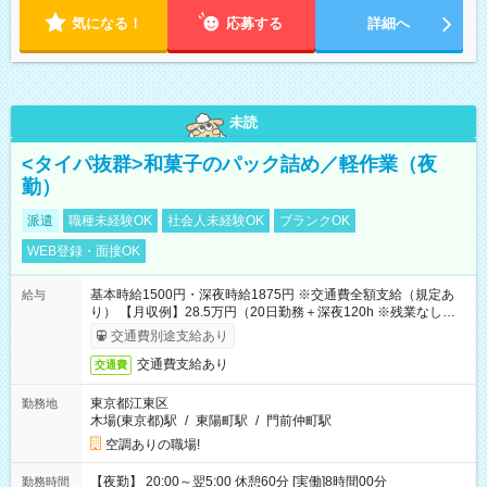
気になる！
応募する
詳細へ
未読
<タイパ抜群>和菓子のパック詰め／軽作業（夜
勤）
派遣
職種未経験OK
社会人未経験OK
ブランクOK
WEB登録・面接OK
基本時給1500円・深夜時給1875円 ※交通費全額支給（規定あ
給与
り） 【月収例】28.5万円（20日勤務＋深夜120h ※残業なしの場
合）
交通費別途支給あり
交通費支給あり
交通費
東京都江東区
勤務地
木場(東京都)駅
/
東陽町駅
/
門前仲町駅
空調ありの職場!
【夜勤】 20:00～翌5:00 休憩60分 [実働]8時間00分
勤務時間