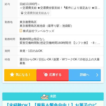
日給13,000円～
給与
＋交通費支給 ★交通費全額支給！ ┗案件により規定あり ★日払
いOK！（規定あり） ┗働いたその日に現金GET♪ お仕事後はコ
交通費別途支給あり
ンビニATMから 日払い分を引き落とせます！ 【試用期間】試
用期間なし
東京都豊島区
勤務地
東京都豊島区南池袋（最寄り駅：池袋駅）
株式会社ワンベルウッズ
勤務時間は指定なし
勤務時間
変形労働時間制 想定労働時間160時間/月 【シフト例】 ・8：00
～21：00
単発・1日のみOK
期間
週1日からOK / 日払いOK / 副業・WワークOK / 10名以上の大量
特徴
募集
気になる！
応募する
詳細へ
未読
【未経験OK】【服装＆髪色自由！】お菓子のピ