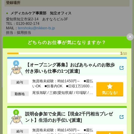
登録場所
メディカルケア事業部 知立オフィス
愛知県知立市栄2-14 あすなろビル3F
TEL：0120-802-174
MAIL：
tenshoku@nikken-ts.jp
担当：採用担当
×
メディカルケア事業部 名古屋オフィス
どちらのお仕事が気になりますか？
愛知県名古屋市西区牛島町2-5 TOMITA.BLD 4階
TEL：0120-455-091
1
/10
MAIL：
tenshoku@nikken-ts.jp
担当：採用担当
【オープニング募集】おばあちゃんのお散歩
登録交通費
付き添いも仕事の1つ[派遣]
★今ならご来社登録でQUOカード2000円分をプレゼント中★
無資格未経験：時給1450円～ ■週払
給与
いOK ■扶養内OK ■日収1万1600円
以上
尾張旭駅 / 三郷(愛知県)駅 / 印場駅 / …
気になる!
勤務地
応募ページへ
説明会参加で全員に【現金2千円相当プレゼ
ント】生活のお手伝い[派遣]
無資格未経験：時給1450円～ ■週払
給与
気になる！
電話応募