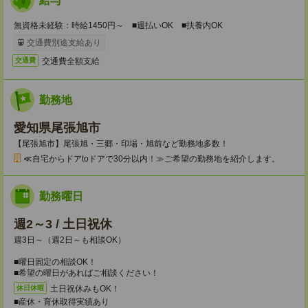
給与
無資格未経験：時給1450円～ ■週払いOK ■扶養内OK
交通費別途支給あり
交通費全額支給
交通費
勤務地
愛知県尾張旭市
【尾張旭市】尾張旭・三郷・印場・旭前など勤務地多数！
≪自宅からドアtoドアで30分以内！≫ご希望の勤務地を紹介します。
勤務曜日
週2～3 / 土日祝休
週3日～（週2日～も相談OK）
■曜日固定の相談OK！
■希望の曜日があればご相談ください！
土日祝休みもOK！
休日休暇
■産休・育休取得実績あり