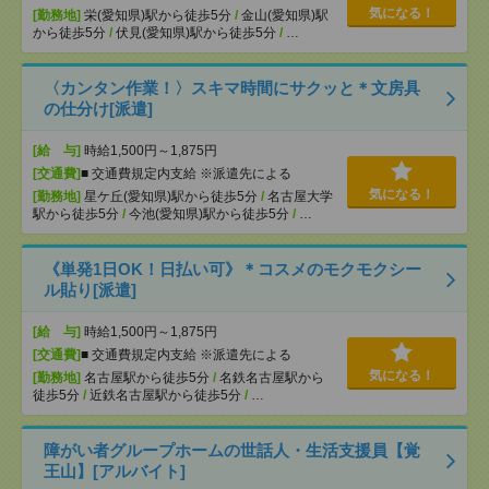
気になる！
[勤務地]
栄(愛知県)駅から徒歩5分
/
金山(愛知県)駅
から徒歩5分
/
伏見(愛知県)駅から徒歩5分
/
…
〈カンタン作業！〉スキマ時間にサクッと＊文房具
の仕分け[派遣]
[給 与]
時給1,500円～1,875円
[交通費]
■ 交通費規定内支給 ※派遣先による
気になる！
[勤務地]
星ケ丘(愛知県)駅から徒歩5分
/
名古屋大学
駅から徒歩5分
/
今池(愛知県)駅から徒歩5分
/
…
《単発1日OK！日払い可》＊コスメのモクモクシー
ル貼り[派遣]
[給 与]
時給1,500円～1,875円
[交通費]
■ 交通費規定内支給 ※派遣先による
気になる！
[勤務地]
名古屋駅から徒歩5分
/
名鉄名古屋駅から
徒歩5分
/
近鉄名古屋駅から徒歩5分
/
…
障がい者グループホームの世話人・生活支援員【覚
王山】[アルバイト]