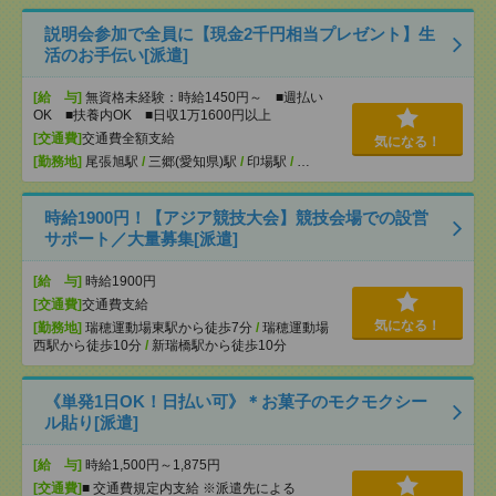
説明会参加で全員に【現金2千円相当プレゼント】生
活のお手伝い[派遣]
[給 与]
無資格未経験：時給1450円～ ■週払い
OK ■扶養内OK ■日収1万1600円以上
[交通費]
交通費全額支給
気になる！
[勤務地]
尾張旭駅
/
三郷(愛知県)駅
/
印場駅
/
…
時給1900円！【アジア競技大会】競技会場での設営
サポート／大量募集[派遣]
[給 与]
時給1900円
[交通費]
交通費支給
気になる！
[勤務地]
瑞穂運動場東駅から徒歩7分
/
瑞穂運動場
西駅から徒歩10分
/
新瑞橋駅から徒歩10分
《単発1日OK！日払い可》＊お菓子のモクモクシー
ル貼り[派遣]
[給 与]
時給1,500円～1,875円
[交通費]
■ 交通費規定内支給 ※派遣先による