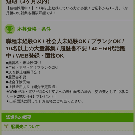
短期（3ヶ月以内）
【積極採用中！】＊1年以上勤務している方が多数！ご応募から1ヶ月、2か
月後のの就業も相談可能です！
応募資格・条件
職種未経験OK / 社会人未経験OK / ブランクOK /
10名以上の大量募集 / 履歴書不要 / 40～50代活躍
中 / WEB登録・面接OK
■無資格・未経験OK！
■年齢・学歴不問！ブランクOK!
■10名以上採用予定！
■履歴書不要
■社会保険完備
■社員登用あり（紹介予定派遣）
★WEB登録・電話登録OK！支店への来社面談の場合、交通費として【QUO
カード2000円分】プレゼント！
★出張面談に関してもお気軽にご相談ください。
派遣先の概要
配属先について