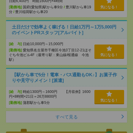
日給6,400円 時給1600円×4時間
[勤務地]
国府(愛知県)駅から車9分
/
豊川駅から車19
気になる！
分
/
豊川稲荷駅から車20
土日だけで効率よく稼げる！日給1万円～1万5,000円
のイベントPRスタッフ[アルバイト]
[給 与]
日給10,000円～15,000円
[勤務地]
愛知県名古屋市千種区今池3丁目12-21ほそ
ぐち今池ビル4F（最寄り駅：東山線/桜通線 今池
気になる！
駅）
【駅から車で5分！電車・バス通勤もOK♪】お菓子作
りや見守りメイン！[派遣]
[給 与]
時給1300円～1600円 【月収例】1600
円×8時間×21日＝26万8800円
気になる！
[勤務地]
蒲郡駅から車5分
すべて見る