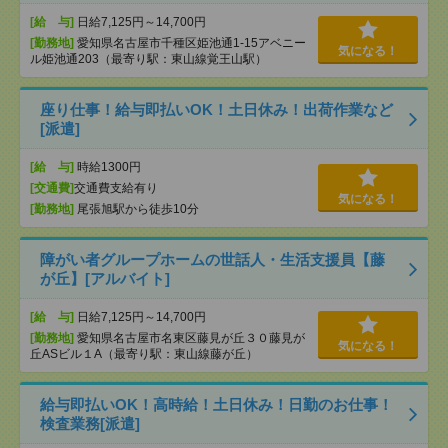
[給 与]
日給7,125円～14,700円
[勤務地]
愛知県名古屋市千種区姫池通1-15アベニー
気になる！
ル姫池通203（最寄り駅：東山線覚王山駅）
座り仕事！給与即払いOK！土日休み！出荷作業など
[派遣]
[給 与]
時給1300円
[交通費]
交通費支給有り
気になる！
[勤務地]
尾張旭駅から徒歩10分
障がい者グループホームの世話人・生活支援員【藤
が丘】[アルバイト]
[給 与]
日給7,125円～14,700円
[勤務地]
愛知県名古屋市名東区藤見が丘３０藤見が
気になる！
丘ASビル１A（最寄り駅：東山線藤が丘）
給与即払いOK！高時給！土日休み！日勤のお仕事！
検査業務[派遣]