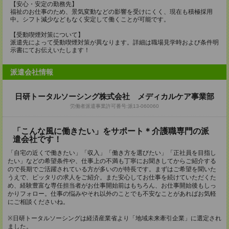
【安心・安定の勤務先】
福祉のお仕事のため、景気変動などの影響を受けにくく、現在も積極採用
中。シフト減少などもなく安定して働くことが可能です。
【受動喫煙対策について】
派遣先によって受動喫煙対策が異なります。詳細は職場見学時および条件明
示書にてお伝えいたします！
派遣会社情報
日研トータルソーシング株式会社 メディカルケア事業部
労働者派遣事業許可番号:派13-060060
「こんな風に働きたい」をサポート＊介護職専門の派
遣会社です！
「自宅の近くで働きたい」「収入」「働き方を選びたい」「正社員を目指し
たい」などの希望条件や、仕事上の不満も丁寧にお聞きしてからご紹介する
ので長期でご活躍されている方が多いのが特長です。まずはご希望を聞いた
うえで、ピッタリの求人をご紹介。また安心してお仕事を続けていただくた
め、経験豊富な専任担当者がお仕事開始前はもちろん、お仕事開始後もしっ
かりフォロー。仕事の悩みやそれ以外のことでも不安なことがあればお気軽
にご相談くださいね。
※日研トータルソーシングは経済産業省より「地域未来牽引企業」に選定され
ました。