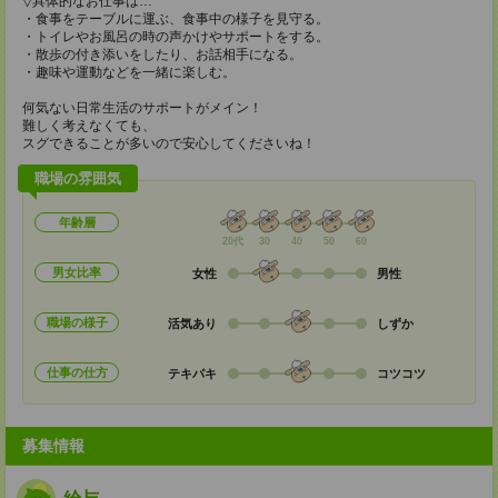
▽具体的なお仕事は…
・食事をテーブルに運ぶ、食事中の様子を見守る。
・トイレやお風呂の時の声かけやサポートをする。
・散歩の付き添いをしたり、お話相手になる。
・趣味や運動などを一緒に楽しむ。
何気ない日常生活のサポートがメイン！
難しく考えなくても、
スグできることが多いので安心してくださいね！
職場の雰囲気
年齢層
20代
30
40
50
60
男女比率
女性
男性
職場の様子
活気あり
しずか
仕事の仕方
テキパキ
コツコツ
募集情報