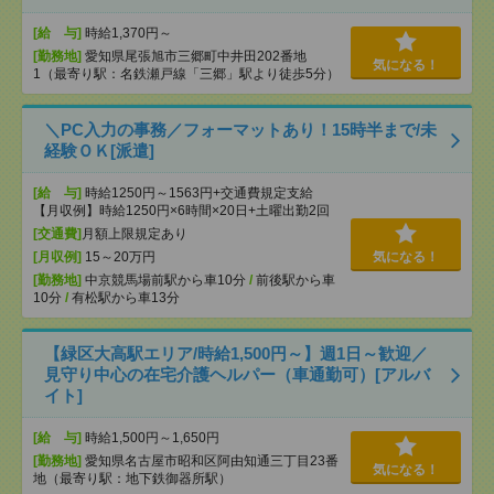
[給 与]
時給1,370円～
[勤務地]
愛知県尾張旭市三郷町中井田202番地
気になる！
1（最寄り駅：名鉄瀬戸線「三郷」駅より徒歩5分）
＼PC入力の事務／フォーマットあり！15時半まで/未
経験ＯＫ[派遣]
[給 与]
時給1250円～1563円+交通費規定支給
【月収例】時給1250円×6時間×20日+土曜出勤2回
[交通費]
月額上限規定あり
[月収例]
15～20万円
気になる！
[勤務地]
中京競馬場前駅から車10分
/
前後駅から車
10分
/
有松駅から車13分
【緑区大高駅エリア/時給1,500円～】週1日～歓迎／
見守り中心の在宅介護ヘルパー（車通勤可）[アルバ
イト]
[給 与]
時給1,500円～1,650円
[勤務地]
愛知県名古屋市昭和区阿由知通三丁目23番
気になる！
地（最寄り駅：地下鉄御器所駅）