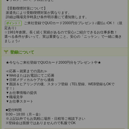
【受動喫煙対策について】
派遣先により受動喫煙対策が異なります。
詳細は職場見学時及び条件明示書にて通知致します。
ご来社登録でQUOカード2000円分プレゼント♪週払いOK！（規
ポイント！
定あり）
☆1981年創業。長く続く実績があるので安心♪ご紹介できるお仕事多数！
選べる条件が多いって、実は重要なこと。安心の「ニッケン」で一緒に働き
ましょう♪
登録について
★今ならご来社登録でQUOカード2000円分をプレゼント中★
≪応募～就業までの流れ≫
▼Webまたはお電話にてご応募
▼日研メディカルケアから連絡
▼面談＆ヒアリングの後、スタッフ登録（TEL登録、WEB登録もOKで
す！）
▼お仕事情報の提供
▼職場見学
▼お仕事スタート
■受付時間
9:00～18:00（月～金）
※上記以外でもお気軽に場所・日程等ご相談下さい
※登録会は面接ではありませんので私服でOK