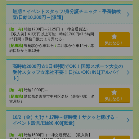
短期＊イベントスタッフ/身分証チェック・手荷物検
査/日給10,200円～[派遣]
[給 与]
時給1700円～2125円（一律交通費込）
【収入例】6.3万円以上可能 時給1700円×7.5時間
×5日間（勤務日数により異なる）
気になる！
[勤務地]
豊橋駅から車15分
/
二川駅から車14分
/
赤
岩口駅から車10分
高時給2000円☆1日4時間でOK！国際スポーツ大会の
受付スタッフ☆来社不要！日払いOK♪/N1[アルバイ
ト]
[給 与]
時給2,000円～
[勤務地]
愛知県名古屋市中村区名駅（最寄り駅：名
気になる！
古屋駅）
10/2（金）だけ＊17時～短時間！サクッと稼げる・
イベント設営/日給6,400[派遣]
[給 与]
時給1600円（一律交通費込）【収入例】