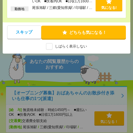
いOK ■扶養内OK ■日収1万1600円
以上
尾張旭駅 / 三郷(愛知県)駅 / 印場駅 / …
気になる!
勤務地
メール
LINE
で送る
で送る
スキップ
どちらも気になる！
シェア
ツイート
ブックマーク
しばらく表示しない
あなたの閲覧履歴からの
おすすめ
【オープニング募集】おばあちゃんのお散歩付き添
いも仕事の1つ[派遣]
[給 与]
無資格未経験：時給1450円～ ■週払い
OK ■扶養内OK ■日収1万1600円以上
[交通費]
交通費全額支給
気になる！
[勤務地]
尾張旭駅
/
三郷(愛知県)駅
/
印場駅
/
…