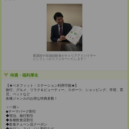
看護師や現場経験者がキャリアアドバイザー
としてしっかりフォローいたします！
待遇・福利厚生
【★ベネフィット・ステーション利用可能★】
旅行、グルメ、リラク＆ビューティー、スポーツ、ショッピング、学習、育
児、ペットなど
各種ジャンルのお得な特典多数！
＜一例＞
◆テーマパーク割引
◆宿泊、旅行割引
◆各種飲食店割引
◆飲食チェーン店クーポン
◆サロン、スパ、ジム割引など