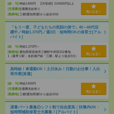
[給 与]
時給1400円 【月収例】224000円以上
[交通費]
交通費支給有り
気になる！
[勤務地]
三郷(愛知県)駅から徒歩20分
「もう一度、子どもたちの笑顔の傍で」40～60代活
躍中／時給1,370円／週3日・短時間OKの保育士[アル
バイト]
[給 与]
時給1,370円～
[勤務地]
愛知県尾張旭市三郷町中井田202番地
気になる！
1（最寄り駅：名鉄瀬戸線「三郷」駅より徒歩5分）
高時給！車通勤OK！土日休み！日勤のお仕事！入出
荷作業[派遣]
[給 与]
時給1400円
[交通費]
交通費支給有り
気になる！
[勤務地]
三郷(愛知県)駅から徒歩20分
遅番パート募集◎シフト制で自由度高｜扶養内OK・
短時間補助保育士大募集！[アルバイト]