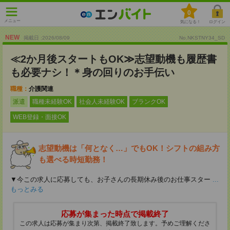
0
メニュー
気になる！
ログイン
NEW
掲載日 :2026
/
08
/
09
No.NKSTNY34_SD
≪2か月後スタートもOK≫志望動機も履歴書
も必要ナシ！＊身の回りのお手伝い
職種：
介護関連
派遣
職種未経験OK
社会人未経験OK
ブランクOK
WEB登録・面接OK
志望動機は「何となく…」でもOK！シフトの組み方
も選べる時短勤務！
▼今この求人に応募しても、お子さんの長期休み後のお仕事スター
...
もっとみる
応募が集まった時点で掲載終了
この求人は応募が集まり次第、掲載終了致します。予めご理解くださ