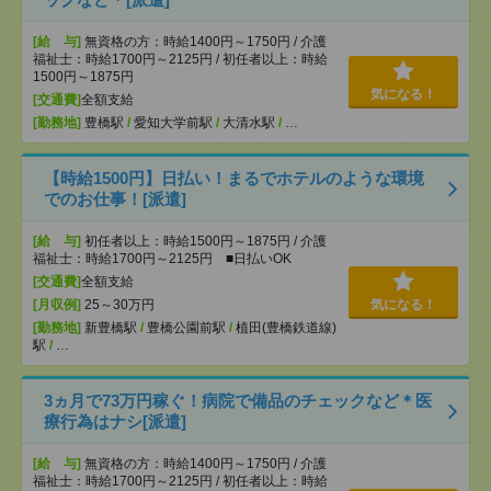
[給 与]
無資格の方：時給1400円～1750円 / 介護
福祉士：時給1700円～2125円 / 初任者以上：時給
1500円～1875円
気になる！
[交通費]
全額支給
[勤務地]
豊橋駅
/
愛知大学前駅
/
大清水駅
/
…
【時給1500円】日払い！まるでホテルのような環境
でのお仕事！[派遣]
[給 与]
初任者以上：時給1500円～1875円 / 介護
福祉士：時給1700円～2125円 ■日払いOK
[交通費]
全額支給
[月収例]
25～30万円
気になる！
[勤務地]
新豊橋駅
/
豊橋公園前駅
/
植田(豊橋鉄道線)
駅
/
…
3ヵ月で73万円稼ぐ！病院で備品のチェックなど＊医
療行為はナシ[派遣]
[給 与]
無資格の方：時給1400円～1750円 / 介護
福祉士：時給1700円～2125円 / 初任者以上：時給