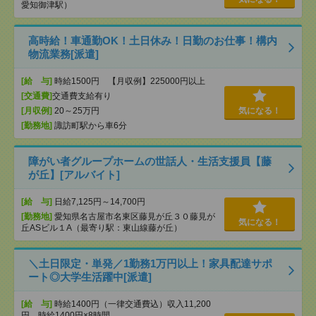
愛知御津駅）
高時給！車通勤OK！土日休み！日勤のお仕事！構内
物流業務[派遣]
[給 与]
時給1500円 【月収例】225000円以上
[交通費]
交通費支給有り
[月収例]
20～25万円
気になる！
[勤務地]
諏訪町駅から車6分
障がい者グループホームの世話人・生活支援員【藤
が丘】[アルバイト]
[給 与]
日給7,125円～14,700円
[勤務地]
愛知県名古屋市名東区藤見が丘３０藤見が
気になる！
丘ASビル１A（最寄り駅：東山線藤が丘）
＼土日限定・単発／1勤務1万円以上！家具配達サポ
ート◎大学生活躍中[派遣]
[給 与]
時給1400円（一律交通費込）収入11,200
円 時給1400円×8時間