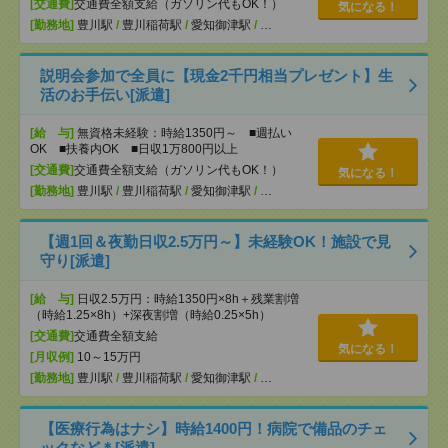
[交通費]
交通費全額支給（ガソリン代もOK！）
気になる！
[勤務地]
豊川駅
/
豊川稲荷駅
/
愛知御津駅
/
…
説明会参加で全員に【現金2千円相当プレゼント】生
活のお手伝い[派遣]
[給 与]
無資格未経験：時給1350円～ ■週払い
OK ■扶養内OK ■日収1万800円以上
[交通費]
交通費全額支給（ガソリン代もOK！）
気になる！
[勤務地]
豊川駅
/
豊川稲荷駅
/
愛知御津駅
/
…
【週1回＆夜勤日収2.5万円～】未経験OK！施設で見
守り[派遣]
[給 与]
日収2.5万円：時給1350円×8h＋残業割増
（時給1.25×8h）+深夜割増（時給0.25×5h）
[交通費]
交通費全額支給
気になる！
[月収例]
10～15万円
[勤務地]
豊川駅
/
豊川稲荷駅
/
愛知御津駅
/
…
【医療行為はナシ】時給1400円！病院で備品のチェ
ックなど＊[派遣]