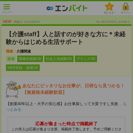
0
メニュー
気になる！
ログイン
NEW
掲載日 :2026
/
08
/
07
No.NKSTKR15_KGMK-2
【介護staff】人と話すのが好きな方に＊未経
験からはじめる生活サポート
職種：
介護関連
派遣
職種未経験OK
社会人未経験OK
ブランクOK
WEB登録・面接OK
あなたにピッタリなお仕事が、日研なら見つかる！
【無資格未経験歓迎】
【創業40年以上・大手の安心感】お仕事探しって大変ですし失敗
...も
っとみる
応募が集まった時点で掲載終了
この求人は応募が集まり次第、掲載終了致します。予めご理解くださ