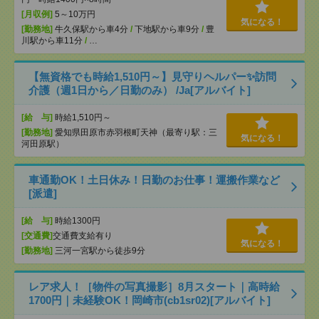
[月収例]
5～10万円
気になる！
[勤務地]
牛久保駅から車4分
/
下地駅から車9分
/
豊
川駅から車11分
/
…
【無資格でも時給1,510円～】見守りヘルパー✨訪問
介護（週1日から／日勤のみ） /Ja[アルバイト]
[給 与]
時給1,510円～
[勤務地]
愛知県田原市赤羽根町天神（最寄り駅：三
気になる！
河田原駅）
車通勤OK！土日休み！日勤のお仕事！運搬作業など
[派遣]
[給 与]
時給1300円
[交通費]
交通費支給有り
気になる！
[勤務地]
三河一宮駅から徒歩9分
レア求人！［物件の写真撮影］8月スタート｜高時給
1700円｜未経験OK！岡崎市(cb1sr02)[アルバイト]