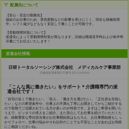
配属先について
【安心・安定の勤務先】
福祉のお仕事のため、景気変動などの影響を受けにくく、現在も積極採用
中。シフト減少などもなく安定して働くことが可能です。
【受動喫煙対策について】
派遣先によって受動喫煙対策が異なります。詳細は職場見学時および条件明
示書にてお伝えいたします！
派遣会社情報
日研トータルソーシング株式会社 メディカルケア事業部
労働者派遣事業許可番号:派13-060060
「こんな風に働きたい」をサポート＊介護職専門の派
遣会社です！
「自宅の近くで働きたい」「収入」「働き方を選びたい」「正社員を目指し
たい」などの希望条件や、仕事上の不満も丁寧にお聞きしてからご紹介する
ので長期でご活躍されている方が多いのが特長です。まずはご希望を聞いた
うえで、ピッタリの求人をご紹介。また安心してお仕事を続けていただくた
め、経験豊富な専任担当者がお仕事開始前はもちろん、お仕事開始後もしっ
かりフォロー。仕事の悩みやそれ以外のことでも不安なことがあればお気軽
にご相談くださいね。