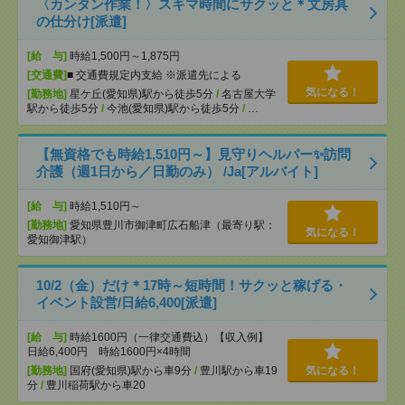
〈カンタン作業！〉スキマ時間にサクッと＊文房具
の仕分け[派遣]
[給 与]
時給1,500円～1,875円
[交通費]
■ 交通費規定内支給 ※派遣先による
気になる！
[勤務地]
星ケ丘(愛知県)駅から徒歩5分
/
名古屋大学
駅から徒歩5分
/
今池(愛知県)駅から徒歩5分
/
…
【無資格でも時給1,510円～】見守りヘルパー✨訪問
介護（週1日から／日勤のみ） /Ja[アルバイト]
[給 与]
時給1,510円～
[勤務地]
愛知県豊川市御津町広石船津（最寄り駅：
気になる！
愛知御津駅）
10/2（金）だけ＊17時～短時間！サクッと稼げる・
イベント設営/日給6,400[派遣]
[給 与]
時給1600円（一律交通費込）【収入例】
日給6,400円 時給1600円×4時間
[勤務地]
国府(愛知県)駅から車9分
/
豊川駅から車19
気になる！
分
/
豊川稲荷駅から車20