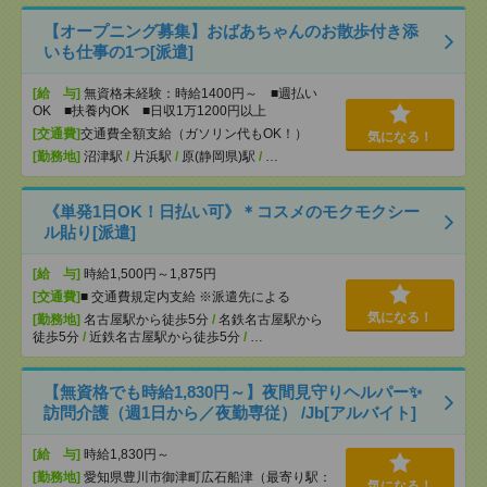
【オープニング募集】おばあちゃんのお散歩付き添
いも仕事の1つ[派遣]
[給 与]
無資格未経験：時給1400円～ ■週払い
OK ■扶養内OK ■日収1万1200円以上
[交通費]
交通費全額支給（ガソリン代もOK！）
気になる！
[勤務地]
沼津駅
/
片浜駅
/
原(静岡県)駅
/
…
《単発1日OK！日払い可》＊コスメのモクモクシー
ル貼り[派遣]
[給 与]
時給1,500円～1,875円
[交通費]
■ 交通費規定内支給 ※派遣先による
気になる！
[勤務地]
名古屋駅から徒歩5分
/
名鉄名古屋駅から
徒歩5分
/
近鉄名古屋駅から徒歩5分
/
…
【無資格でも時給1,830円～】夜間見守りヘルパー✨
訪問介護（週1日から／夜勤専従） /Jb[アルバイト]
[給 与]
時給1,830円～
[勤務地]
愛知県豊川市御津町広石船津（最寄り駅：
気になる！