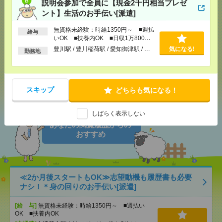
説明会参加で全員に【現金2千円相当プレゼ
ント】生活のお手伝い[派遣]
気になる！
電話応募
無資格未経験：時給1350円～ ■週払
給与
いOK ■扶養内OK ■日収1万800円
以上
豊川駅 / 豊川稲荷駅 / 愛知御津駅 / …
気になる!
勤務地
メール
LINE
で送る
で送る
シェア
ツイート
ブックマーク
スキップ
どちらも気になる！
しばらく表示しない
あなたの閲覧履歴からの
おすすめ
≪2か月後スタートもOK≫志望動機も履歴書も必要
ナシ！＊身の回りのお手伝い[派遣]
[給 与]
無資格未経験：時給1350円～ ■週払い
OK ■扶養内OK