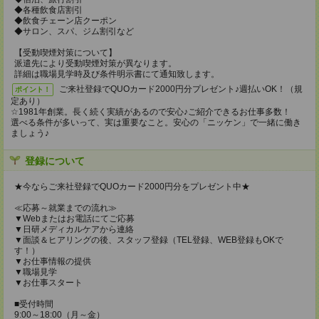
◆各種飲食店割引
◆飲食チェーン店クーポン
◆サロン、スパ、ジム割引など
【受動喫煙対策について】
派遣先により受動喫煙対策が異なります。
詳細は職場見学時及び条件明示書にて通知致します。
ご来社登録でQUOカード2000円分プレゼント♪週払いOK！（規
ポイント！
定あり）
☆1981年創業。長く続く実績があるので安心♪ご紹介できるお仕事多数！
選べる条件が多いって、実は重要なこと。安心の「ニッケン」で一緒に働き
ましょう♪
登録について
★今ならご来社登録でQUOカード2000円分をプレゼント中★
≪応募～就業までの流れ≫
▼Webまたはお電話にてご応募
▼日研メディカルケアから連絡
▼面談＆ヒアリングの後、スタッフ登録（TEL登録、WEB登録もOKで
す！）
▼お仕事情報の提供
▼職場見学
▼お仕事スタート
■受付時間
9:00～18:00（月～金）