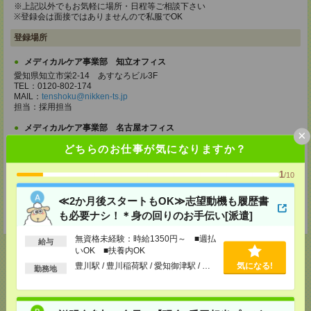
※上記以外でもお気軽に場所・日程等ご相談下さい
※登録会は面接ではありませんので私服でOK
登録場所
メディカルケア事業部 知立オフィス
愛知県知立市栄2-14 あすなろビル3F
TEL：0120-802-174
MAIL：
tenshoku@nikken-ts.jp
担当：採用担当
メディカルケア事業部 名古屋オフィス
×
愛知県名古屋市西区牛島町2-5 TOMITA.BLD 4階
どちらのお仕事が気になりますか？
TEL：0120-455-091
MAIL：
tenshoku@nikken-ts.jp
担当：採用担当
1
/10
登録交通費
≪2か月後スタートもOK≫志望動機も履歴書
も必要ナシ！＊身の回りのお手伝い[派遣]
★今ならご来社登録でQUOカード2000円分をプレゼント中★
無資格未経験：時給1350円～ ■週払
給与
いOK ■扶養内OK
豊川駅 / 豊川稲荷駅 / 愛知御津駅 / …
気になる!
勤務地
応募ページへ