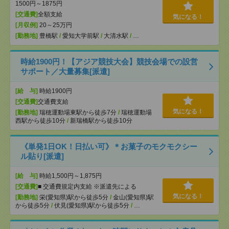
1500円～1875円
[交通費]
全額支給
気になる！
[月収例]
20～25万円
[勤務地]
豊橋駅
/
愛知大学前駅
/
大清水駅
/
…
時給1900円！【アジア競技大会】競技会場での設営
サポート／大量募集[派遣]
[給 与]
時給1900円
[交通費]
交通費支給
気になる！
[勤務地]
瑞穂運動場東駅から徒歩7分
/
瑞穂運動場
西駅から徒歩10分
/
新瑞橋駅から徒歩10分
《単発1日OK！日払い可》＊お菓子のモクモクシー
ル貼り[派遣]
[給 与]
時給1,500円～1,875円
[交通費]
■ 交通費規定内支給 ※派遣先による
気になる！
[勤務地]
栄(愛知県)駅から徒歩5分
/
金山(愛知県)駅
から徒歩5分
/
伏見(愛知県)駅から徒歩5分
/
…