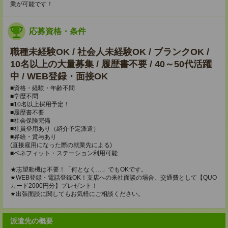
業が可能です！
応募資格・条件
職種未経験OK / 社会人未経験OK / ブランクOK /
10名以上の大量募集 / 履歴書不要 / 40～50代活躍
中 / WEB登録・面接OK
■資格・経験・年齢不問
■学歴不問
■10名以上採用予定！
■履歴書不要
■社会保険完備
■社員登用あり（紹介予定派遣）
■昇給・賞与あり
(直接雇用になった際の就業先による)
■ベネフィット・ステーション利用可能
★志望動機は不要！「何となく…」でもOKです。
★WEB登録・電話登録OK！支店への来社面談の場合、交通費として【QUO
カード2000円分】プレゼント！
★出張面談に関してもお気軽にご相談ください。
派遣先の概要