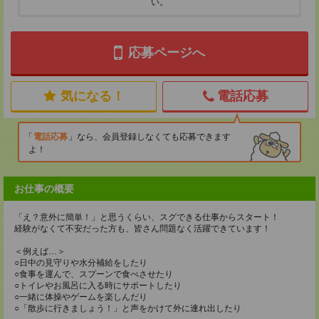
い。
応募ページへ
気になる！
電話応募
電話応募
なら、会員登録しなくても応募できます
よ！
お仕事の概要
「え？意外に簡単！」と思うくらい、スグできる仕事からスタート！
経験がなくて不安だった方も、皆さん問題なく活躍できています！
＜例えば…＞
○日中の見守りや水分補給をしたり
○食事を運んで、スプーンで食べさせたり
○トイレやお風呂に入る時にサポートしたり
○一緒に体操やゲームを楽しんだり
○「散歩に行きましょう！」と声をかけて外に連れ出したり