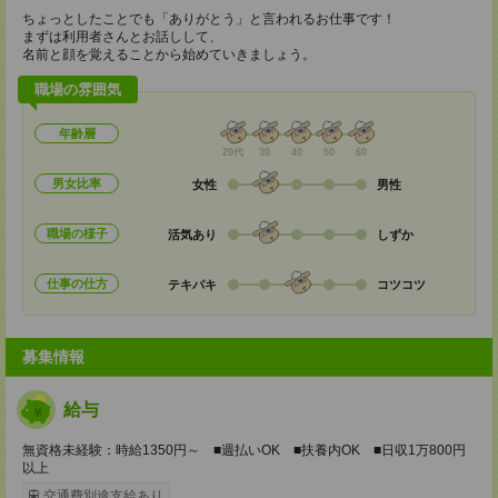
ちょっとしたことでも「ありがとう」と言われるお仕事です！
まずは利用者さんとお話しして、
名前と顔を覚えることから始めていきましょう。
職場の雰囲気
年齢層
20代
30
40
50
60
男女比率
女性
男性
職場の様子
活気あり
しずか
仕事の仕方
テキパキ
コツコツ
募集情報
給与
無資格未経験：時給1350円～ ■週払いOK ■扶養内OK ■日収1万800円
以上
交通費別途支給あり