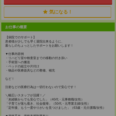
気になる！
お仕事の概要
【病院でのサポート】
患者様が少しでも早く退院出来るように、
暮らしのちょっとしたサポートをお願いします！
▼仕事内容例
・リハビリ室や検査室までの移動の付き添い
・手術室への搬送
・ベッドの組立や片付け
・物品や医療器具などの整備、補充
など！
注射などの医療行為は一切行わないので安心です！
＼幅広いスタッフが活躍！／
「未経験からでも安心でした」（40代・元事務職/女性）
「子育てが落ち着き、社会復帰」（50代・元専業主婦/女性）
「定年後、もう一度やりがいを見つけました」（63歳・元介護職/女性）