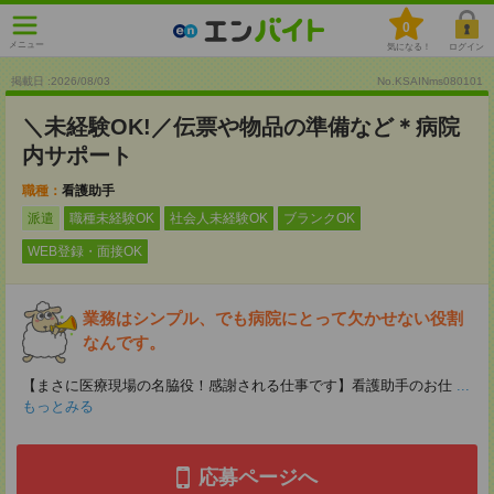
0
メニュー
気になる！
ログイン
掲載日 :2026
/
08
/
03
No.KSAINms080101
＼未経験OK!／伝票や物品の準備など＊病院
内サポート
職種：
看護助手
派遣
職種未経験OK
社会人未経験OK
ブランクOK
WEB登録・面接OK
業務はシンプル、でも病院にとって欠かせない役割
なんです。
【まさに医療現場の名脇役！感謝される仕事です】看護助手のお仕
...
もっとみる
応募ページへ