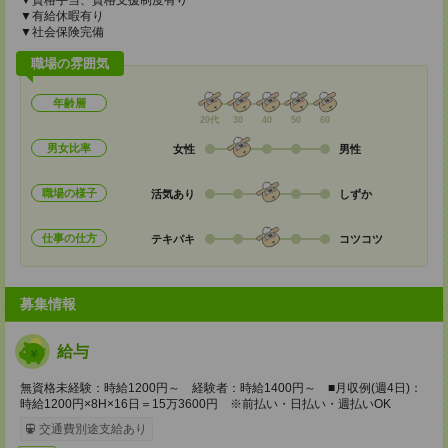
▼資格手当、資格支援制度有り
▼有給休暇有り
▼社会保険完備
職場の雰囲気
年齢層
20代
30
40
50
60
男女比率
女性
男性
職場の様子
活気あり
しずか
仕事の仕方
テキパキ
コツコツ
募集情報
給与
無資格未経験：時給1200円～ 経験者：時給1400円～ ■月収例(週4日)：
時給1200円×8H×16日＝15万3600円 ※前払い・日払い・週払いOK
交通費別途支給あり