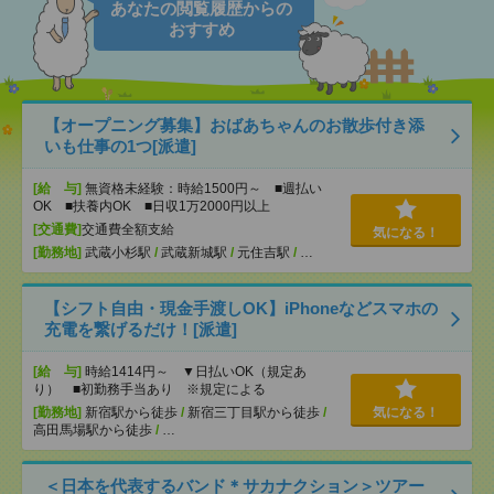
あなたの閲覧履歴からの
おすすめ
【オープニング募集】おばあちゃんのお散歩付き添
いも仕事の1つ[派遣]
[給 与]
無資格未経験：時給1500円～ ■週払い
OK ■扶養内OK ■日収1万2000円以上
[交通費]
交通費全額支給
気になる！
[勤務地]
武蔵小杉駅
/
武蔵新城駅
/
元住吉駅
/
…
【シフト自由・現金手渡しOK】iPhoneなどスマホの
充電を繋げるだけ！[派遣]
[給 与]
時給1414円～ ▼日払いOK（規定あ
り） ■初勤務手当あり ※規定による
[勤務地]
新宿駅から徒歩
/
新宿三丁目駅から徒歩
/
気になる！
高田馬場駅から徒歩
/
…
＜日本を代表するバンド＊サカナクション＞ツアー