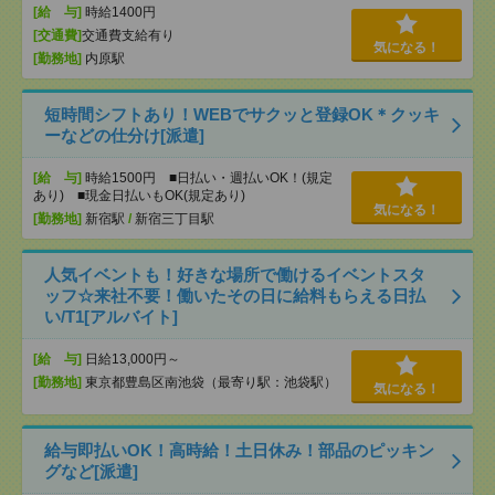
[給 与]
時給1400円
[交通費]
交通費支給有り
気になる！
[勤務地]
内原駅
短時間シフトあり！WEBでサクッと登録OK＊クッキ
ーなどの仕分け[派遣]
[給 与]
時給1500円 ■日払い・週払いOK！(規定
あり) ■現金日払いもOK(規定あり)
気になる！
[勤務地]
新宿駅
/
新宿三丁目駅
人気イベントも！好きな場所で働けるイベントスタ
ッフ☆来社不要！働いたその日に給料もらえる日払
い/T1[アルバイト]
[給 与]
日給13,000円～
[勤務地]
東京都豊島区南池袋（最寄り駅：池袋駅）
気になる！
給与即払いOK！高時給！土日休み！部品のピッキン
グなど[派遣]