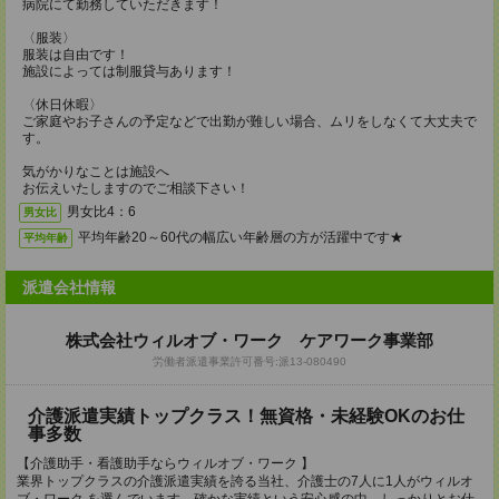
病院にて勤務していただきます！
〈服装〉
服装は自由です！
施設によっては制服貸与あります！
〈休日休暇〉
ご家庭やお子さんの予定などで出勤が難しい場合、ムリをしなくて大丈夫で
す。
気がかりなことは施設へ
お伝えいたしますのでご相談下さい！
男女比4：6
男女比
平均年齢20～60代の幅広い年齢層の方が活躍中です★
平均年齢
派遣会社情報
株式会社ウィルオブ・ワーク ケアワーク事業部
労働者派遣事業許可番号:派13‐080490
介護派遣実績トップクラス！無資格・未経験OKのお仕
事多数
【介護助手・看護助手ならウィルオブ・ワーク 】
業界トップクラスの介護派遣実績を誇る当社、介護士の7人に1人がウィルオ