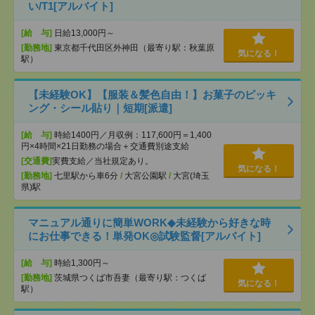
い/T1[アルバイト]
[給 与]
日給13,000円～
[勤務地]
東京都千代田区外神田（最寄り駅：秋葉原
気になる！
駅）
【未経験OK】【服装＆髪色自由！】お菓子のピッキ
ング・シール貼り｜短期[派遣]
[給 与]
時給1400円／月収例：117,600円＝1,400
円×4時間×21日勤務の場合＋交通費別途支給
[交通費]
実費支給／当社規定あり。
気になる！
[勤務地]
七里駅から車6分
/
大宮公園駅
/
大宮(埼玉
県)駅
マニュアル通りに簡単WORK◆未経験から好きな時
にお仕事できる！単発OK◎試験監督[アルバイト]
[給 与]
時給1,300円～
[勤務地]
茨城県つくば市吾妻（最寄り駅：つくば
気になる！
駅）