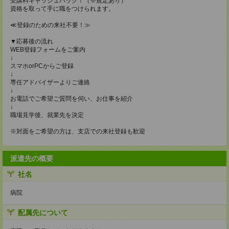
受講料キャッシュバック！（※規定あり）
資格を取って手に職をつけられます。
≪登録のための来社不要！≫
▼応募後の流れ
WEB登録フォームをご案内
↓
スマホorPCからご登録
↓
専任アドバイザーよりご連絡
↓
お電話でご希望ご質問を伺い、お仕事を紹介
↓
職場見学後、就業先を決定
※対面をご希望の方は、支店での来社登録も歓迎
派遣先の概要
社名
病院
配属先について