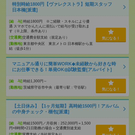
特別時給1800円【ヴァレクストラ】短期スタッフ
日本橋[派遣]
[給 与]
時給1800円 ※ご経験・スキルにより優
遇 スマホでかんたんに前払いで給与が受け取れま
す（※上限、条件あり）
[交通費]
交通費全額支給（規定あり）
気になる！
[勤務地]
東京都中央区 東京メトロ 日本橋駅から直
結（徒歩1分）
マニュアル通りに簡単WORK◆未経験から好きな時
にお仕事できる！単発OK◎試験監督[アルバイト]
[給 与]
時給1,300円～
[勤務地]
茨城県守谷市中央（最寄り駅：守谷駅）
気になる！
【土日休み】【1ヶ月短期】高時給1500円！アルバム
の中身チェック・梱包[派遣]
[給 与]
時給1500円／月収例：252,000円＝1,500
円×8時間×21日勤務の場合＋交通費別途支給
[交通費]
実費支給／当社規定あり。