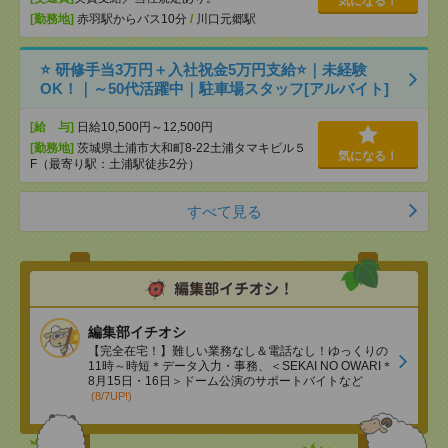
気になる！
[勤務地]
赤羽駅からバス10分
/
川口元郷駅
⭐ 研修手当3万円＋入社祝金5万円支給⭐｜未経験
OK！｜～50代活躍中｜駐車場スタッフ[アルバイト]
[給 与]
日給10,500円～12,500円
[勤務地]
茨城県土浦市大和町8-22土浦タマキビル５
気になる！
F（最寄り駅：土浦駅徒歩2分）
すべて見る
編集部イチオシ
【完全在宅！】難しい業務なし＆電話なし！ゆっくりの
11時～時短＊データ入力・事務、＜SEKAI NO OWARI＊
8月15日・16日＞ドーム公演のサポートバイトなど
(8/7UP!)