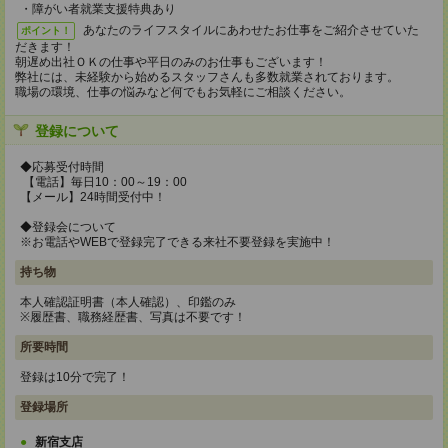
・障がい者就業支援特典あり
あなたのライフスタイルにあわせたお仕事をご紹介させていた
ポイント！
だきます！
朝遅め出社ＯＫの仕事や平日のみのお仕事もございます！
弊社には、未経験から始めるスタッフさんも多数就業されております。
職場の環境、仕事の悩みなど何でもお気軽にご相談ください。
登録について
◆応募受付時間
【電話】毎日10：00～19：00
【メール】24時間受付中！
◆登録会について
※お電話やWEBで登録完了できる来社不要登録を実施中！
持ち物
本人確認証明書（本人確認）、印鑑のみ
※履歴書、職務経歴書、写真は不要です！
所要時間
登録は10分で完了！
登録場所
新宿支店