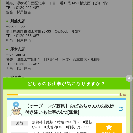
神奈川県横浜市西区北幸一丁目11番11号 NMF横浜西口ビル 7階
TEL：0120-965-487
担当：採用担当
川越支店
〒350-1123
埼玉県川越市脇田本町23-33 G&Rockビル3階
TEL：0120-965-487
担当：採用担当
厚木支店
〒243-0014
神奈川県厚木市旭町1丁目2番1号 日本生命本厚木ビル6階
TEL：0120-965-487
担当：採用担当
×
水戸支店
どちらのお仕事が気になりますか？
茨城県水戸市城南一丁目2番10号
甲南アセット水戸城南ビル 7階
TEL：0120-965-487
1
/10
担当：採用担当
【オープニング募集】おばあちゃんのお散歩
高崎支店
付き添いも仕事の1つ[派遣]
群馬県高崎市旭町34-5
旭町ビル5階
TEL：0120-965-487
無資格未経験：時給1500円～ ■週払
給与
担当：採用担当
いOK ■扶養内OK ■日収1万2000円
以上