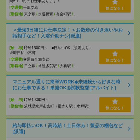
間5,120円のお仕事あります！
[交通費]
一部支給
気になる！
[勤務地]
東京駅
/
水道橋駅
/
有楽町駅
/
…
＜最短3日後にお仕事決定！＞お散歩の付き添いやお
話相手など！入浴介助ナシ[派遣]
[給 与]
時給1500円～ ■日払いOK（規定あり）
※即日払い不可
[交通費]
交通費全額支給
気になる！
[勤務地]
日立駅
/
常陸多賀駅
/
大甕駅
/
…
マニュアル通りに簡単WORK◆未経験から好きな時
にお仕事できる！単発OK◎試験監督[アルバイト]
[給 与]
時給1,300円～
[勤務地]
茨城県水戸市宮町（最寄り駅：水戸駅）
気になる！
給与即払いOK！高時給！土日休み！製品の梱包など
[派遣]