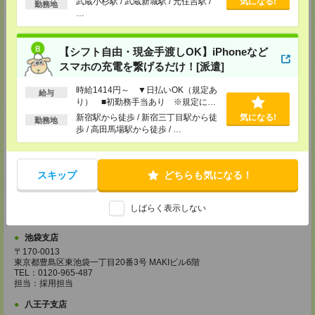
武蔵小杉駅 / 武蔵新城駅 / 元住吉駅 /
気になる!
宇都宮支店
勤務地
…
〒320-0033 栃木県宇都宮市本町4-15 宇都宮NIビル3F
TEL：0120-965-487
担当：採用担当
【シフト自由・現金手渡しOK】iPhoneなど
藤沢支店
スマホの充電を繋げるだけ！[派遣]
神奈川県藤沢市鵠沼石上1－5－4 ISM藤沢 4階
TEL：0120-965-487
時給1414円～ ▼日払いOK（規定あ
給与
担当：採用担当
り） ■初勤務手当あり ※規定によ
る
柏支店
新宿駅から徒歩 / 新宿三丁目駅から徒
気になる!
勤務地
千葉県柏市柏4－2－1 メットライフ柏ビル7階
歩 / 高田馬場駅から徒歩 / …
TEL：0120-965-487
担当：採用担当
甲府支店
スキップ
どちらも気になる！
山梨県甲府市丸の内１-17-14
甲府センタービル3F
TEL：0120-965-487
しばらく表示しない
担当：採用担当
池袋支店
〒170-0013
東京都豊島区東池袋一丁目20番3号 MAKIビル6階
TEL：0120-965-487
担当：採用担当
八王子支店