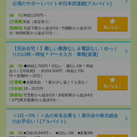
公演のサポートバイト＠日本武道館[アルバイト]
[給 与]
時給1250円～
[交通費]
支給（規定有り）
気になる！
[勤務地]
九段下駅から徒歩5分
/
竹橋駅から徒歩10
分
/
神保町駅から徒歩15分
/
…
【完全在宅！】難しい業務なし＆電話なし！ゆっく
りの11時～時短＊データ入力・事務[派遣]
[給 与]
◆時給1,700円＊日払い・週払いOK＊昇給
あり♪【月収例】 ・約204,000円 （時給1,700
円 × 実働6h × 20日）
[交通費]
◆全額支給 ＊家が少し遠くても安心！
気になる！
[月収例]
20～25万円
[勤務地]
竹芝駅から徒歩2分
/
浜松町駅から徒歩4分
/
大門(東京都)駅から徒歩5分
/
…
＜1日～OK！＞あの有名企業も！展示会や株主総会
のお手伝い！[アルバイト]
[給 与]
■日給16,840円～ ■日払いOK ■実働3時