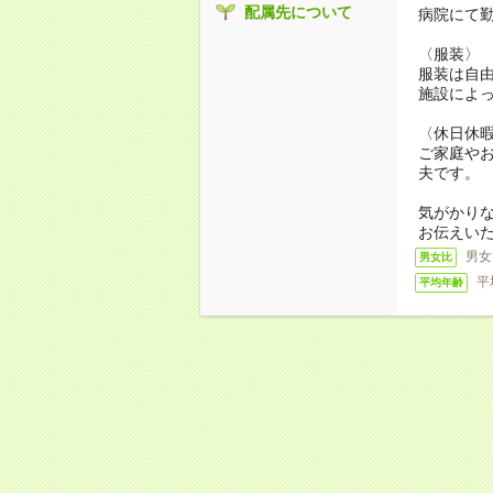
配属先について
病院にて
〈服装〉
服装は自
施設によ
〈休日休
ご家庭や
夫です。
気がかり
お伝えい
男女
男女比
平
平均年齢