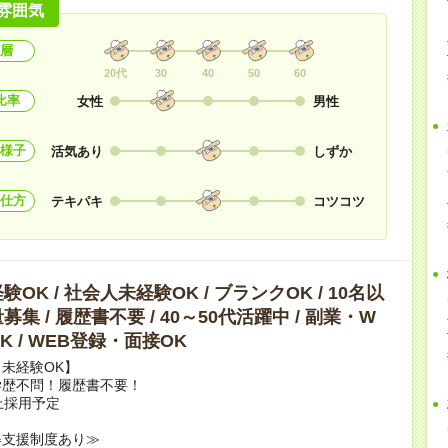
雰囲気
層
20代
30
40
50
60
比率
女性
男性
様子
活気あり
しずか
仕方
テキパキ
コツコツ
OK / 社会人未経験OK / ブランクOK / 10名以
集 / 履歴書不要 / 40～50代活躍中 / 副業・W
K / WEB登録・面接OK
未経験OK】
学歴不問！履歴書不要！
上採用予定
得支援制度あり≫