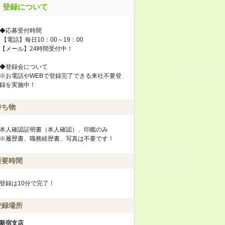
登録について
◆応募受付時間
【電話】毎日10：00～19：00
【メール】24時間受付中！
◆登録会について
※お電話やWEBで登録完了できる来社不要登
録を実施中！
持ち物
本人確認証明書（本人確認）、印鑑のみ
※履歴書、職務経歴書、写真は不要です！
所要時間
登録は10分で完了！
登録場所
新宿支店