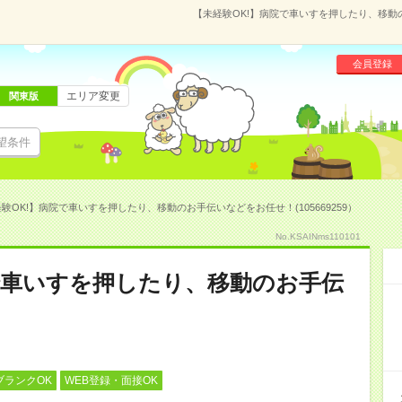
【未経験OK!】病院で車いすを押したり、移動の
会員登録
エリア変更
関東版
望条件
験OK!】病院で車いすを押したり、移動のお手伝いなどをお任せ！(105669259）
No.KSAINms110101
で車いすを押したり、移動のお手伝
ブランクOK
WEB登録・面接OK