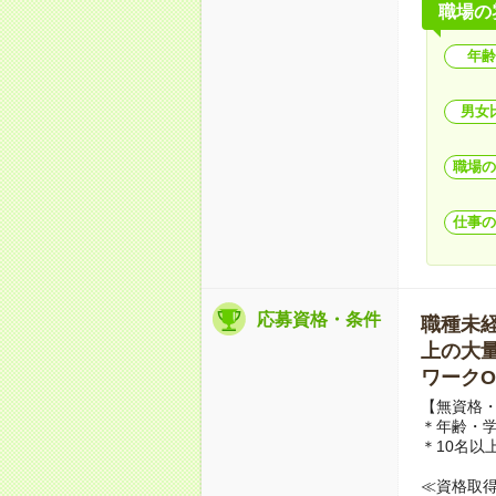
職場の
年齢
男女
職場の
仕事の
応募資格・条件
職種未経験
上の大量募
ワークO
【無資格・
＊年齢・
＊10名以
≪資格取