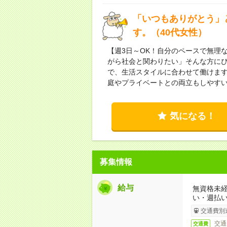
「いつもありがとう」
す。（40代女性）
【週3日～OK！自分のペースで無理
がら社会と関わりたい」そんな方にぴ
で、生活スタイルに合わせて働けま
庭やプライベートとの両立もしやす
気になる！
募集情報
給与
無資格未経
い・週払い
交通費別
交通
交通費