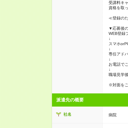
受講料キ
資格を取
≪登録の
▼応募後
WEB登録
↓
スマホor
↓
専任アド
↓
お電話で
↓
職場見学
※対面を
派遣先の概要
社名
病院