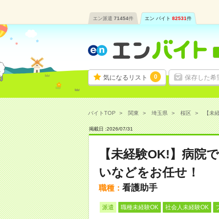
エン派遣
71454
件
エン バイト
82531
件
0
気になるリスト
保存した希
バイトTOP
関東
埼玉県
桜区
【未経
掲載日 :
2026
/
07
/
31
【未経験OK!】病院
いなどをお任せ！
看護助手
職種：
派遣
職種未経験OK
社会人未経験OK