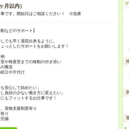
ヶ月以内）
仕事です。開始日はご相談ください！ ※急募
移動などのサポート】
少しでも早く退院出来るように、
ちょっとしたサポートをお願いします！
容例
リ室や検査室までの移動の付き添い
への搬送
の組立や片付け
でも安心して始めたい」
少し負担の少ない働き方に変えたい」
方にもフィットするお仕事です！
当、資格支援制度有り
暇有り
険完備