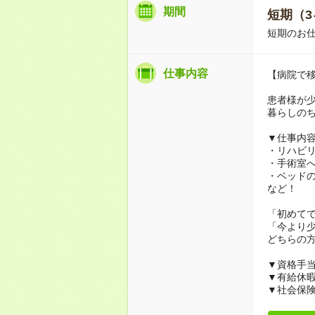
期間
短期（3
短期のお
仕事内容
【病院で
患者様が
暮らしの
▼仕事内
・リハビ
・手術室
・ベッド
など！
「初めて
「今より
どちらの
▼資格手
▼有給休
▼社会保