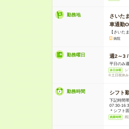
勤務地
さいた
車通勤O
【さいた
病院
勤務曜日
週2～3 
平日のみ週
シ
休日休暇
※土日祝休み
勤務時間
シフト勤
下記時間帯
07:30-16:
＊シフト固
残
残業時間