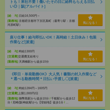
トも！来社不要！働いたその日に給料もらえる日払
い◎｜阪[アルバイト]
[給 与]
日給16,500円～
[勤務地]
京都府京都市下京区真町（最寄り駅：京都
気になる！
河原町駅）
座り仕事！給与即払いOK！高時給！土日休み！包装
作業など[派遣]
[給 与]
時給1300円
[交通費]
交通費支給有り
気になる！
[勤務地]
天満橋駅から徒歩10分
《即日・単発勤務OK》大人気！書類の封入作業など
＊選べる勤務時間＊日払い手渡し〇[派遣]
[給 与]
時給1284円～1605円
[交通費]
上限1,000円/日
気になる！
[勤務地]
御幣島駅から徒歩10分
/
千船駅から徒歩12
分
/
尼崎(阪神線)駅から【登録地】徒歩1分
/
…