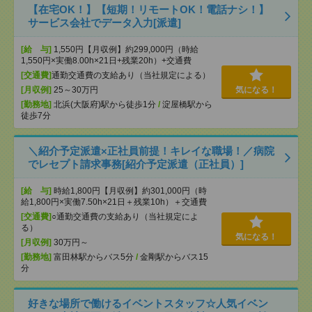
【在宅OK！】【短期！リモートOK！電話ナシ！】
サービス会社でデータ入力[派遣]
[給 与]
1,550円【月収例】約299,000円（時給
1,550円×実働8.00h×21日+残業20h）+交通費
[交通費]
通勤交通費の支給あり（当社規定による）
[月収例]
25～30万円
気になる！
[勤務地]
北浜(大阪府)駅から徒歩1分
/
淀屋橋駅から
徒歩7分
＼紹介予定派遣×正社員前提！キレイな職場！／病院
でレセプト請求事務[紹介予定派遣（正社員）]
[給 与]
時給1,800円【月収例】約301,000円（時
給1,800円×実働7.50h×21日＋残業10h）＋交通費
[交通費]
○通勤交通費の支給あり（当社規定によ
る）
気になる！
[月収例]
30万円～
[勤務地]
富田林駅からバス5分
/
金剛駅からバス15
分
好きな場所で働けるイベントスタッフ☆人気イベン