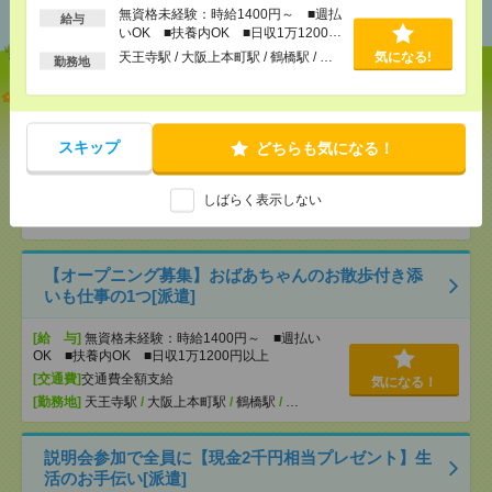
無資格未経験：時給1400円～ ■週払
給与
いOK ■扶養内OK ■日収1万1200円
以上
天王寺駅 / 大阪上本町駅 / 鶴橋駅 / …
気になる!
勤務地
志望動機も履歴書も不要！日収1.1万円～＊未経験OK
の介護[派遣]
スキップ
どちらも気になる！
[給 与]
無資格未経験：時給1400円～ ■週払い
OK ■扶養内OK ■日収1万1200円以上
[交通費]
交通費全額支給
しばらく表示しない
気になる！
[勤務地]
天王寺駅
/
大阪上本町駅
/
鶴橋駅
/
…
【オープニング募集】おばあちゃんのお散歩付き添
いも仕事の1つ[派遣]
[給 与]
無資格未経験：時給1400円～ ■週払い
OK ■扶養内OK ■日収1万1200円以上
[交通費]
交通費全額支給
気になる！
[勤務地]
天王寺駅
/
大阪上本町駅
/
鶴橋駅
/
…
説明会参加で全員に【現金2千円相当プレゼント】生
活のお手伝い[派遣]