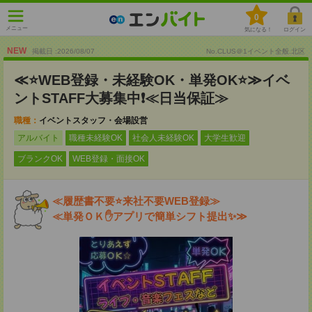
0
メニュー
気になる！
ログイン
NEW
掲載日 :2026
/
08
/
07
No.CLUS＠1イベント全般.北区
≪⭐WEB登録・未経験OK・単発OK⭐≫イベ
ントSTAFF大募集中❗≪日当保証≫
職種：
イベントスタッフ・会場設営
アルバイト
職種未経験OK
社会人未経験OK
大学生歓迎
ブランクOK
WEB登録・面接OK
≪履歴書不要⭐来社不要WEB登録≫
≪単発ＯＫ✋アプリで簡単シフト提出✨≫