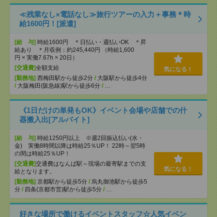
≪残業なし×電話なし≫旅行ツアーの入力＋事務＊時
給1600円！[派遣]
[給 与]
時給1600円 ＊日払い・週払いOK ＊昇
給あり ＊月収例：約245,440円 （時給1,600
円 × 実働7.67h × 20日）
[交通費]
全額支給
気になる！
[勤務地]
西梅田駅から徒歩2分
/
大阪駅から徒歩4分
/
大阪梅田(阪急線)駅から徒歩6分
/
…
《1日だけの単発もOK》イベント会場や店舗での什
器搬入出[アルバイト]
[給 与]
時給1250円以上 ※週2回振込払い(水・
金) 実働8時間以降は時給25％UP！ 22時～翌5時
の間は時給25％UP！
[交通費]
交通費はなんば駅～現場の最寄駅までの支
気になる！
給となります。
[勤務地]
京都駅から徒歩5分
/
烏丸御池駅から徒歩5
分
/
四条(京都市営)駅から徒歩5分
/
…
好きな場所で働けるイベントスタッフ☆人気イベン