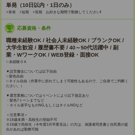
単発（10日以内・1日のみ）
⚡単発 ⚡短期 ⚡長期 お好きな期間で勤務してください❗
応募資格・条件
職種未経験OK / 社会人未経験OK / ブランクOK /
大学生歓迎 / 履歴書不要 / 40～50代活躍中 / 副
業・WワークOK / WEB登録・面接OK
✨未経験ＯＫ
▼設営撤去については以下自由
✨髪色自由
✨ネイル自由（作業中に折れてしまう可能性もあるので、ご自身でご判断く
ださい。）
▼運営業務についてはイベントにより以下規定あり
・髪色7トーンまでなど
・ネイル派手なものNG,もしくはネイルNGなど
＜注意事項＞
※18歳未満・高校生の登録不可
※18歳で高校生（今年度3月卒業見込）の方は、保護者同意書と住民票の提
出があれば勤務可能