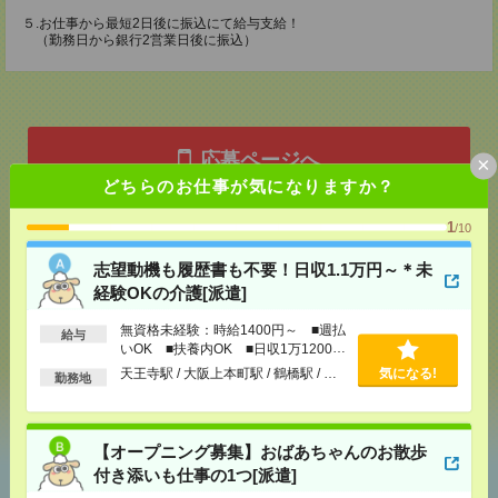
５.お仕事から最短2日後に振込にて給与支給！
（勤務日から銀行2営業日後に振込）
応募ページへ
×
どちらのお仕事が気になりますか？
1
/10
気になる！
電話応募
志望動機も履歴書も不要！日収1.1万円～＊未
経験OKの介護[派遣]
メール
LINE
で送る
で送る
無資格未経験：時給1400円～ ■週払
給与
いOK ■扶養内OK ■日収1万1200円
以上
天王寺駅 / 大阪上本町駅 / 鶴橋駅 / …
気になる!
勤務地
シェア
ツイート
ブックマーク
【オープニング募集】おばあちゃんのお散歩
付き添いも仕事の1つ[派遣]
あなたの閲覧履歴からの
おすすめ