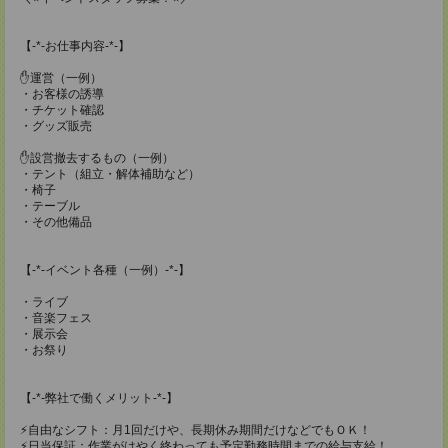
【-*-お仕事内容-*-】
✋運営（一例）
・お客様の誘導
・チケット確認
・グッズ販売
✋設営撤去するもの（一例）
・テント（組立・解体補助など）
・椅子
・テーブル
・その他備品
【-*-イベント各種（一例）-*-】
・ライブ
・音楽フェス
・展示会
・お祭り
【-*-弊社で働くメリット-*-】
⚡自由なシフト：月1回だけや、長期休み期間だけなどでもＯＫ！
⚡日当保証：作業がはやく終わっても予定勤務時間までの給与支給！