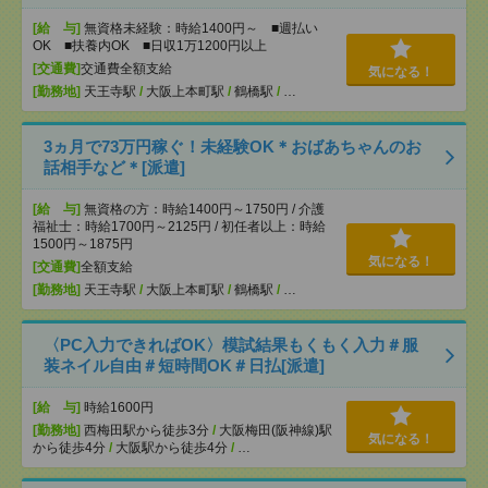
[給 与]
無資格未経験：時給1400円～ ■週払い
OK ■扶養内OK ■日収1万1200円以上
[交通費]
交通費全額支給
気になる！
[勤務地]
天王寺駅
/
大阪上本町駅
/
鶴橋駅
/
…
3ヵ月で73万円稼ぐ！未経験OK＊おばあちゃんのお
話相手など＊[派遣]
[給 与]
無資格の方：時給1400円～1750円 / 介護
福祉士：時給1700円～2125円 / 初任者以上：時給
1500円～1875円
気になる！
[交通費]
全額支給
[勤務地]
天王寺駅
/
大阪上本町駅
/
鶴橋駅
/
…
〈PC入力できればOK〉模試結果もくもく入力＃服
装ネイル自由＃短時間OK＃日払[派遣]
[給 与]
時給1600円
[勤務地]
西梅田駅から徒歩3分
/
大阪梅田(阪神線)駅
気になる！
から徒歩4分
/
大阪駅から徒歩4分
/
…