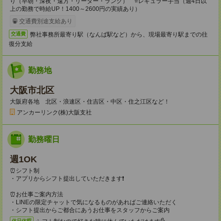
り（早朝・深夜・遠方・リーダー・ランク） ⭐レギュラー手当（週4日以
上の勤務で時給UP！1400～2600円の実績あり）
交通費別途支給あり
弊社事務所最寄り駅（なんば駅など）から、現場最寄り駅までの往
交通費
復分支給
勤務地
大阪市北区
大阪府各地 北区・浪速区・住吉区・中区・住之江区など！
アンカーリンク(株)大阪支社
勤務曜日
週1OK
⏰シフト制
・アプリからシフト提出していただきます❗
⏰お仕事ご案内方法
・LINEの限定チャットで気になるものがあればご連絡いただく
・シフト提出からご都合にあうお仕事をスタッフからご案内
休日休暇