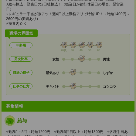
⚡給与振込：勤務日の2日後振込！（振込日が銀行休業日の場合、翌営業
日）
⚡レギュラー手当が激アツ！週4日以上勤務アリで時給UP！（時給1400円～
2600円の実績あり）
⚡扶養内ＯＫ
職場の雰囲気
年齢層
20代
30
40
50
60
男女比率
女性
男性
職場の様子
活気あり
しずか
仕事の仕方
テキパキ
コツコツ
募集情報
給与
⭐勤務1～5回：時給1200円 ⭐勤務6回目以上：時給1300円 ⭐各種手当あ