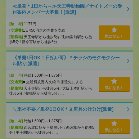
≪単発＊1日から～≫天王寺動物園／ナイトズーの受
付案内メンバー大募集！[派遣]
[給 与]
1177円
[交通費]
1日450円迄の実費を支給
気になる！
[勤務地]
天王寺駅から徒歩5分
/
動物園前駅から徒
歩5分
/
新今宮駅から徒歩5分
《単発1日OK！日払い可》＊チラシのモクモクシー
ル貼り[派遣]
[給 与]
時給1,500円～1,875円
[交通費]
■ 交通費規定内支給 ※派遣先による
気になる！
[勤務地]
天王寺駅から徒歩5分
/
大阪上本町駅から
徒歩5分
/
鶴橋駅から徒歩5分
/
…
＼来社不要／単発1日OK＊文房具の仕分け[派遣]
[給 与]
時給1,500円～1,875円
[勤務地]
西宮北口駅から徒歩5分
/
西宮駅から徒歩5
気になる！
分
/
甲子園駅から徒歩5分
/
…