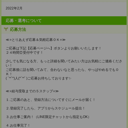
2022年2月
応募・選考について
応募方法
≪⭐とりあえず応募＆気軽応募ＯＫ⭐≫
ご応募は下記【応募ページへ】ボタンよりお願いいたします！
２４時間⏰受付中です！
少しでも気になる方、もっと詳細を聞いてみたい方はお気軽にご連絡くださ
い！
ご応募後に話を聞いてみて、合わないなと思ったら、やっぱやめるでもＯ
Ｋ！
( ´꒳`*)人(*´꒳` )ご応募お待ちしております✨
≪⭐給与受取までの５ステップ⭐≫
１.ご応募のあと、登録方法についてすぐにメールが届く！
２.登録完了したら、アプリからスケジュール提出！
３.お仕事ご案内！（LINE限定チャットから指定もOK）
４.お仕事完了！