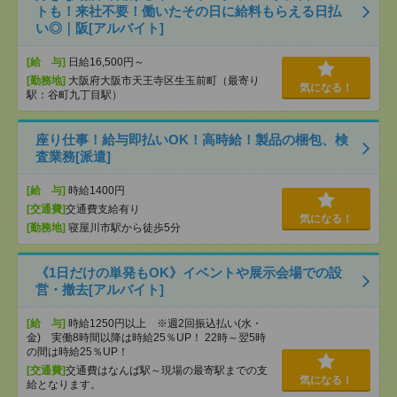
トも！来社不要！働いたその日に給料もらえる日払
い◎｜阪[アルバイト]
[給 与]
日給16,500円～
[勤務地]
大阪府大阪市天王寺区生玉前町（最寄り
気になる！
駅：谷町九丁目駅）
座り仕事！給与即払いOK！高時給！製品の梱包、検
査業務[派遣]
[給 与]
時給1400円
[交通費]
交通費支給有り
気になる！
[勤務地]
寝屋川市駅から徒歩5分
《1日だけの単発もOK》イベントや展示会場での設
営・撤去[アルバイト]
[給 与]
時給1250円以上 ※週2回振込払い(水・
金) 実働8時間以降は時給25％UP！ 22時～翌5時
の間は時給25％UP！
[交通費]
交通費はなんば駅～現場の最寄駅までの支
気になる！
給となります。