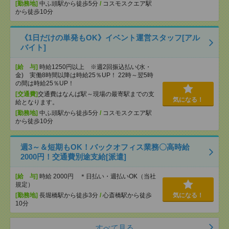
[勤務地]
中ふ頭駅から徒歩5分
/
コスモスクエア駅
から徒歩10分
《1日だけの単発もOK》イベント運営スタッフ[アル
バイト]
[給 与]
時給1250円以上 ※週2回振込払い(水・
金) 実働8時間以降は時給25％UP！ 22時～翌5時
の間は時給25％UP！
[交通費]
交通費はなんば駅～現場の最寄駅までの支
気になる！
給となります。
[勤務地]
中ふ頭駅から徒歩5分
/
コスモスクエア駅
から徒歩10分
週3～＆短期もOK！バックオフィス業務〇高時給
2000円！交通費別途支給[派遣]
[給 与]
時給 2000円 ＊日払い・週払いOK（当社
規定）
[勤務地]
長堀橋駅から徒歩3分
/
心斎橋駅から徒歩
気になる！
10分
すべて見る