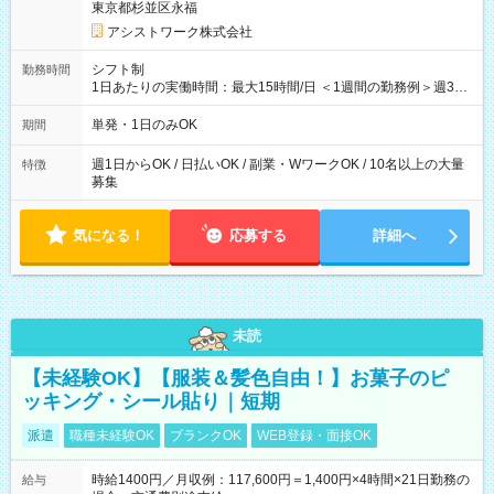
東京都杉並区永福
アシストワーク株式会社
シフト制
勤務時間
1日あたりの実働時間：最大15時間/日 ＜1週間の勤務例＞週3回
勤務 勤務：月・水・金 休み：火・木・土・日 好きな時にお仕事
可能です！ ※1日あたりの最大実働時間は日勤、夜勤共に勤務し
単発・1日のみOK
期間
た時間になります。
週1日からOK / 日払いOK / 副業・WワークOK / 10名以上の大量
特徴
募集
気になる！
応募する
詳細へ
未読
【未経験OK】【服装＆髪色自由！】お菓子のピ
ッキング・シール貼り｜短期
派遣
職種未経験OK
ブランクOK
WEB登録・面接OK
時給1400円／月収例：117,600円＝1,400円×4時間×21日勤務の
給与