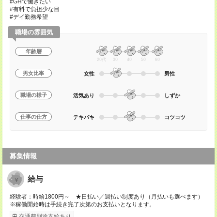
#GHで働きたい
#有料で負担少な目
#デイ勤務希望
職場の雰囲気
年齢層
20代
30
40
50
60
男女比率
女性
男性
職場の様子
活気あり
しずか
仕事の仕方
テキパキ
コツコツ
募集情報
給与
経験者：時給1800円～ ★日払い／週払い制度あり（月払いも選べます）
※稼働開始時は手続き完了次第のお支払いとなります。
交通費別途支給あり