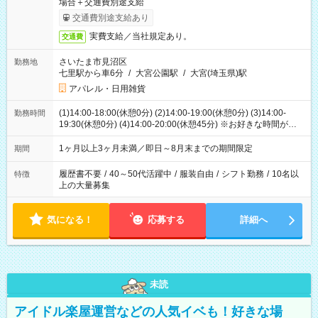
場合＋交通費別途支給
交通費別途支給あり
実費支給／当社規定あり。
交通費
さいたま市見沼区
勤務地
七里駅から車6分
/
大宮公園駅
/
大宮(埼玉県)駅
アパレル・日用雑貨
(1)14:00-18:00(休憩0分) (2)14:00-19:00(休憩0分) (3)14:00-
勤務時間
19:30(休憩0分) (4)14:00-20:00(休憩45分) ※お好きな時間が選べ
ます
1ヶ月以上3ヶ月未満／即日～8月末までの期間限定
期間
履歴書不要
/
40～50代活躍中
/
服装自由
/
シフト勤務
/
10名以
特徴
上の大量募集
気になる！
応募する
詳細へ
未読
アイドル楽屋運営などの人気イベも！好きな場