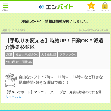
0
メニュー
気になる！
ログイン
お探しのバイト情報は掲載が終了しました。
掲載日 :2026
/
07
/
25
No.MANPWK8564423-49
【手取りを変える】時給UP！日勤OK＊派遣
介護＠杉並区
派遣
社会人未経験OK
大学生歓迎
ブランクOK
WEB登録・面接OK
自由なシフト＊7時～、11時～、16時～など好きな
勤務時間×好きな曜日で働く！
【手厚いサポート】マンパワーグループは、介護経験者の方にも選
...
もっとみる