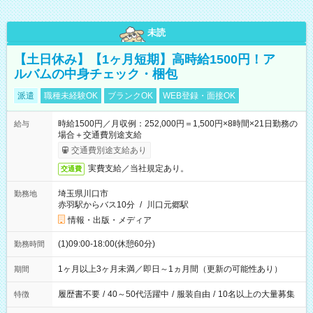
未読
【土日休み】【1ヶ月短期】高時給1500円！ア
ルバムの中身チェック・梱包
派遣
職種未経験OK
ブランクOK
WEB登録・面接OK
時給1500円／月収例：252,000円＝1,500円×8時間×21日勤務の
給与
場合＋交通費別途支給
交通費別途支給あり
実費支給／当社規定あり。
交通費
埼玉県川口市
勤務地
赤羽駅からバス10分
/
川口元郷駅
情報・出版・メディア
(1)09:00-18:00(休憩60分)
勤務時間
1ヶ月以上3ヶ月未満／即日～1ヵ月間（更新の可能性あり）
期間
履歴書不要
/
40～50代活躍中
/
服装自由
/
10名以上の大量募集
特徴