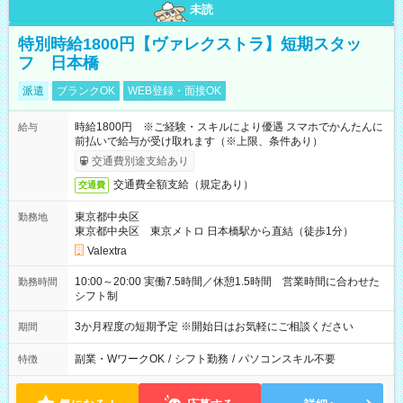
未読
特別時給1800円【ヴァレクストラ】短期スタッ
フ 日本橋
派遣
ブランクOK
WEB登録・面接OK
時給1800円 ※ご経験・スキルにより優遇 スマホでかんたんに
給与
前払いで給与が受け取れます（※上限、条件あり）
交通費別途支給あり
交通費全額支給（規定あり）
交通費
東京都中央区
勤務地
東京都中央区 東京メトロ 日本橋駅から直結（徒歩1分）
Valextra
10:00～20:00 実働7.5時間／休憩1.5時間 営業時間に合わせた
勤務時間
シフト制
3か月程度の短期予定 ※開始日はお気軽にご相談ください
期間
副業・WワークOK
/
シフト勤務
/
パソコンスキル不要
特徴