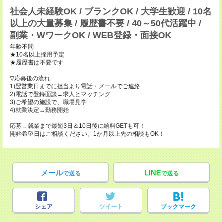
社会人未経験OK / ブランクOK / 大学生歓迎 / 10名
以上の大量募集 / 履歴書不要 / 40～50代活躍中 /
副業・WワークOK / WEB登録・面接OK
年齢不問
★10名以上採用予定
★履歴書は不要です
▽応募後の流れ
1)翌営業日までに担当より電話・メールでご連絡
2)電話で登録面談→求人とマッチング
3)ご希望の施設で、職場見学
4)就業決定→勤務開始
応募→就業まで最短3日＆10日後に給料GETも可！
開始希望日はご相談ください。1か月以上先の相談もOK！
メール
LINE
で送る
で送る
シェア
ツイート
ブックマーク