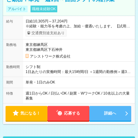
アルバイト
職種未経験OK
日給10,305円～37,204円
給与
※経験・能力等を考慮の上、加給・優遇いたします。 【試用期
間】試用期間なし
交通費別途支給あり
東京都練馬区
勤務地
東京都練馬区下石神井
アシストワーク株式会社
シフト制
勤務時間
1日あたりの実働時間：最大15時間/日 ＜1週間の勤務例＞週3回
勤務 勤務：月・水・金 休み：火・木・土・日 好きな時にお仕事
可能です！ ※1日あたりの最大実働時間は日勤、夜勤共に勤務し
単発・1日のみOK
期間
た時間になります。
週1日からOK / 日払いOK / 副業・WワークOK / 10名以上の大量
特徴
募集
気になる！
応募する
詳細へ