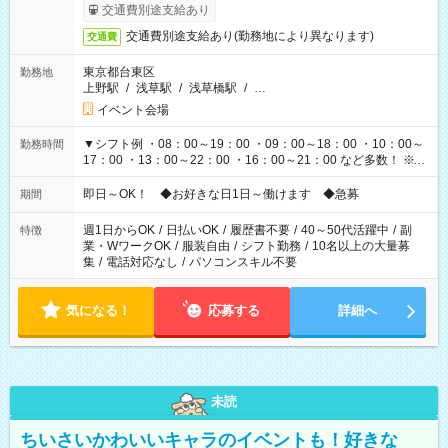
も異なります
交通費別途支給あり
交通費別途支給あり(勤務地により異なります)
交通費
東京都台東区
勤務地
上野駅
/
浅草駅
/
浅草橋駅
/
…
イベント会場
▼シフト例 ・08：00～19：00 ・09：00～18：00 ・10：00～
勤務時間
17：00 ・13：00～22：00 ・16：00～21：00 など多数！ ※お
仕事により勤務時間が異なります
即日～OK！ ◆お好きな日1日～働けます ◆急募
期間
週1日からOK
/
日払いOK
/
履歴書不要
/
40～50代活躍中
/
副
特徴
業・WワークOK
/
服装自由
/
シフト勤務
/
10名以上の大量募
集
/
電話対応なし
/
パソコンスキル不要
気になる！
応募する
詳細へ
未読
ちいさいかわいいキャラのイベントも！好きな