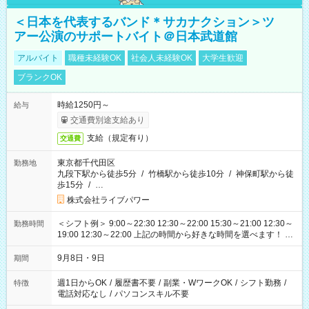
＜日本を代表するバンド＊サカナクション＞ツ
アー公演のサポートバイト＠日本武道館
アルバイト
職種未経験OK
社会人未経験OK
大学生歓迎
ブランクOK
時給1250円～
給与
交通費別途支給あり
支給（規定有り）
交通費
東京都千代田区
勤務地
九段下駅から徒歩5分
/
竹橋駅から徒歩10分
/
神保町駅から徒
歩15分
/
…
株式会社ライブパワー
＜シフト例＞ 9:00～22:30 12:30～22:00 15:30～21:00 12:30～
勤務時間
19:00 12:30～22:00 上記の時間から好きな時間を選べます！ ※
時間は変更となる可能性があります
9月8日・9日
期間
週1日からOK
/
履歴書不要
/
副業・WワークOK
/
シフト勤務
/
特徴
電話対応なし
/
パソコンスキル不要