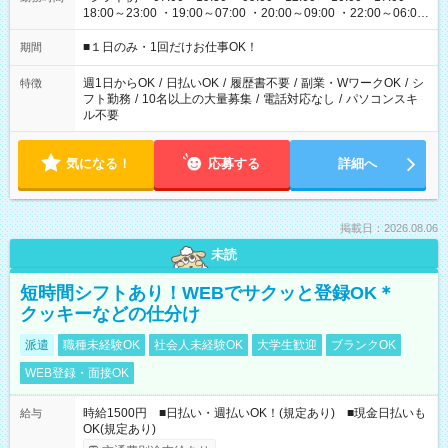
18:00～23:00 ・19:00～07:00 ・20:00～09:00 ・22:00～06:00
etc ★最短で3時間で5,120円のお仕事から 15時間で2万円近く稼
げるお仕事も！ ご希望のお時間に合わせてご紹介！ ※シフトは
■１日のみ・1回だけお仕事OK！
期間
現場によって異なります。 ※勿論、休憩時間はあるのでご安心
ください！
週1日からOK
/
日払いOK
/
履歴書不要
/
副業・WワークOK
/
シ
特徴
フト勤務
/
10名以上の大量募集
/
電話対応なし
/
パソコンスキ
ル不要
気になる！
応募する
詳細へ
掲載日：2026.08.06
未読
短時間シフトあり！WEBでサクッと登録OK＊
クッキーなどの仕分け
派遣
職種未経験OK
社会人未経験OK
大学生歓迎
ブランクOK
WEB登録・面接OK
時給1500円 ■日払い・週払いOK！(規定あり) ■現金日払いも
給与
OK(規定あり)