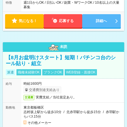
週1日からOK / 日払いOK / 副業・WワークOK / 10名以上の大量
特徴
募集
気になる！
応募する
詳細へ
未読
【8月お盆明けスタート】短期！パチンコ台のシ
ール貼り・組立
派遣
職種未経験OK
ブランクOK
WEB登録・面接OK
時給1600円
給与
交通費別途支給あり
実費支給／当社規定あり。
交通費
東京都板橋区
勤務地
志村坂上駅から徒歩10分
/
北赤羽駅から徒歩15分
/
赤羽駅か
らバス15分
その他メーカー