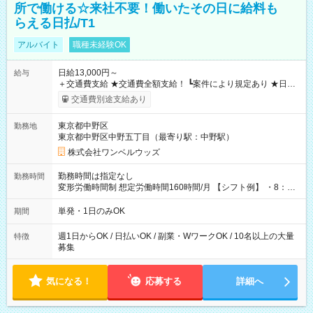
所で働ける☆来社不要！働いたその日に給料も
らえる日払/T1
アルバイト
職種未経験OK
日給13,000円～
給与
＋交通費支給 ★交通費全額支給！ ┗案件により規定あり ★日払
いOK！（規定あり） ┗働いたその日に現金GET♪ お仕事後はコ
交通費別途支給あり
ンビニATMから 日払い分を引き落とせます！ 【試用期間】試
用期間なし
東京都中野区
勤務地
東京都中野区中野五丁目（最寄り駅：中野駅）
株式会社ワンベルウッズ
勤務時間は指定なし
勤務時間
変形労働時間制 想定労働時間160時間/月 【シフト例】 ・8：00
～21：00
単発・1日のみOK
期間
週1日からOK / 日払いOK / 副業・WワークOK / 10名以上の大量
特徴
募集
気になる！
応募する
詳細へ