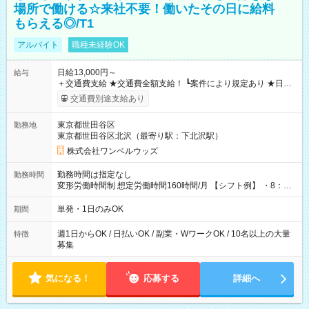
場所で働ける☆来社不要！働いたその日に給料
もらえる◎/T1
アルバイト
職種未経験OK
日給13,000円～
給与
＋交通費支給 ★交通費全額支給！ ┗案件により規定あり ★日払
いOK！（規定あり） ┗働いたその日に現金GET♪ お仕事後はコ
交通費別途支給あり
ンビニATMから 日払い分を引き落とせます！ 【試用期間】試
用期間なし
東京都世田谷区
勤務地
東京都世田谷区北沢（最寄り駅：下北沢駅）
株式会社ワンベルウッズ
勤務時間は指定なし
勤務時間
変形労働時間制 想定労働時間160時間/月 【シフト例】 ・8：00
～21：00
単発・1日のみOK
期間
週1日からOK / 日払いOK / 副業・WワークOK / 10名以上の大量
特徴
募集
気になる！
応募する
詳細へ