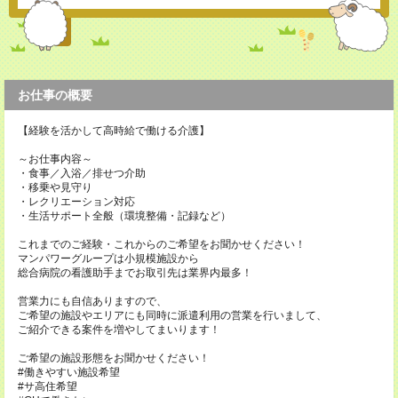
お仕事の概要
【経験を活かして高時給で働ける介護】
～お仕事内容～
・食事／入浴／排せつ介助
・移乗や見守り
・レクリエーション対応
・生活サポート全般（環境整備・記録など）
これまでのご経験・これからのご希望をお聞かせください！
マンパワーグループは小規模施設から
総合病院の看護助手までお取引先は業界内最多！
営業力にも自信ありますので、
ご希望の施設やエリアにも同時に派遣利用の営業を行いまして、
ご紹介できる案件を増やしてまいります！
ご希望の施設形態をお聞かせください！
#働きやすい施設希望
#サ高住希望