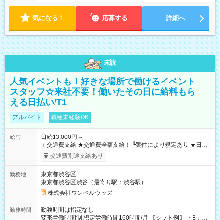
気になる！
応募する
詳細へ
未読
人気イベントも！好きな場所で働けるイベント
スタッフ☆来社不要！働いたその日に給料もら
える日払い/T1
アルバイト
職種未経験OK
日給13,000円～
給与
＋交通費支給 ★交通費全額支給！ ┗案件により規定あり ★日払
いOK！（規定あり） ┗働いたその日に現金GET♪ お仕事後はコ
交通費別途支給あり
ンビニATMから 日払い分を引き落とせます！ 【試用期間】試
用期間なし
東京都渋谷区
勤務地
東京都渋谷区渋谷（最寄り駅：渋谷駅）
株式会社ワンベルウッズ
勤務時間は指定なし
勤務時間
変形労働時間制 想定労働時間160時間/月 【シフト例】 ・8：00