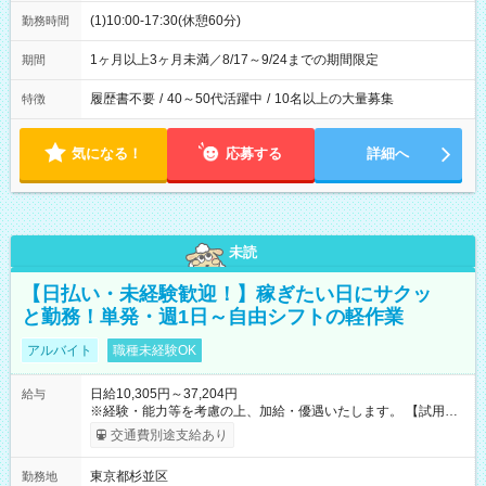
(1)10:00-17:30(休憩60分)
勤務時間
1ヶ月以上3ヶ月未満／8/17～9/24までの期間限定
期間
履歴書不要
/
40～50代活躍中
/
10名以上の大量募集
特徴
気になる！
応募する
詳細へ
未読
【日払い・未経験歓迎！】稼ぎたい日にサクッ
と勤務！単発・週1日～自由シフトの軽作業
アルバイト
職種未経験OK
日給10,305円～37,204円
給与
※経験・能力等を考慮の上、加給・優遇いたします。 【試用期
間】試用期間なし
交通費別途支給あり
東京都杉並区
勤務地