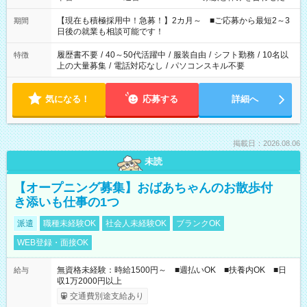
い」 「余裕を持って夕飯の準備がしたい」 「できれば残業はし
たくない」 など、ご希望を教えてくださいね。 ※Wワーク希望
【現在も積極採用中！急募！】2カ月～ ■ご応募から最短2～3
期間
の方へ 今ご覧のお仕事で希望する勤務時間と、もう1つのお仕事
日後の就業も相談可能です！
の勤務時間。 合計で週40時間を超える場合は応募できません。
履歴書不要
/
40～50代活躍中
/
服装自由
/
シフト勤務
/
10名以
特徴
上の大量募集
/
電話対応なし
/
パソコンスキル不要
気になる！
応募する
詳細へ
掲載日：2026.08.06
未読
【オープニング募集】おばあちゃんのお散歩付
き添いも仕事の1つ
派遣
職種未経験OK
社会人未経験OK
ブランクOK
WEB登録・面接OK
無資格未経験：時給1500円～ ■週払いOK ■扶養内OK ■日
給与
収1万2000円以上
交通費別途支給あり