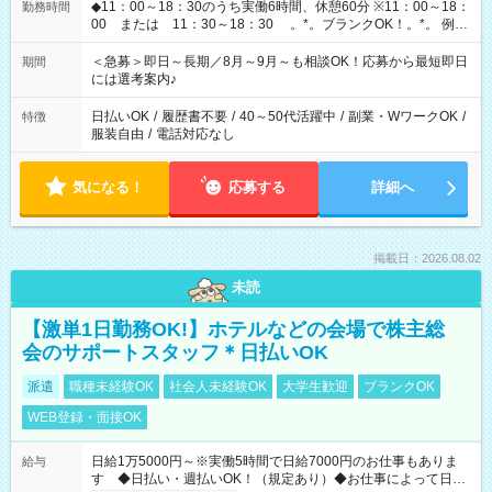
◆11：00～18：30のうち実働6時間、休憩60分 ※11：00～18：
勤務時間
00 または 11：30～18：30 。*。ブランクOK！。*。 例え
ば前職が、 在宅/財団法人/事務/コールセンター/受付/販売/カフェ
スタッフ スイーツ販売/ホテルフロント/化粧品販売/など 様々な
＜急募＞即日～長期／8月～9月～も相談OK！応募から最短即日
期間
業界から入社して活躍されています♪
には選考案内♪
日払いOK
/
履歴書不要
/
40～50代活躍中
/
副業・WワークOK
/
特徴
服装自由
/
電話対応なし
気になる！
応募する
詳細へ
掲載日：2026.08.02
未読
【激単1日勤務OK!】ホテルなどの会場で株主総
会のサポートスタッフ＊日払いOK
派遣
職種未経験OK
社会人未経験OK
大学生歓迎
ブランクOK
WEB登録・面接OK
日給1万5000円～※実働5時間で日給7000円のお仕事もありま
給与
す ◆日払い・週払いOK！（規定あり）◆お仕事によって日給