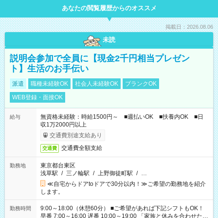
あなたの閲覧履歴からのオススメ
掲載日：2026.08.06
未読
説明会参加で全員に【現金2千円相当プレゼン
ト】生活のお手伝い
派遣
職種未経験OK
社会人未経験OK
ブランクOK
WEB登録・面接OK
無資格未経験：時給1500円～ ■週払いOK ■扶養内OK ■日
給与
収1万2000円以上
交通費別途支給あり
交通費全額支給
交通費
東京都台東区
勤務地
浅草駅
/
三ノ輪駅
/
上野御徒町駅
/
…
≪自宅からドアtoドアで30分以内！≫ご希望の勤務地を紹介
します。
9:00～18:00（休憩60分） ■ご希望があれば下記シフトもOK！
勤務時間
早番 7:00～16:00 遅番 10:00～19:00 「家族と休みを合わせた