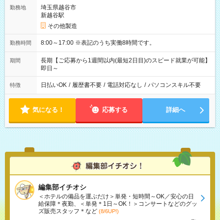
埼玉県越谷市
勤務地
新越谷駅
その他製造
8:00～17:00 ※表記のうち実働8時間です。
勤務時間
長期【ご応募から1週間以内(最短2日目)のスピード就業が可能】
期間
即日～
日払いOK
/
履歴書不要
/
電話対応なし
/
パソコンスキル不要
特徴
気になる！
応募する
詳細へ
編集部イチオシ
＜ホテルの備品を運ぶだけ＞単発・短時間～OK／安心の日
給保障＊夜勤、＜単発＊1日～OK！＞コンサートなどのグッ
ズ販売スタッフ＊など
(8/6UP!)