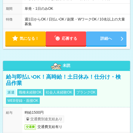
～21：00
単発・1日のみOK
期間
週1日からOK / 日払いOK / 副業・WワークOK / 10名以上の大量
特徴
募集
気になる！
応募する
詳細へ
未読
給与即払いOK！高時給！土日休み！仕分け・検
品作業
派遣
職種未経験OK
社会人未経験OK
ブランクOK
WEB登録・面接OK
時給1500円
給与
交通費別途支給あり
交通費支給有り
交通費