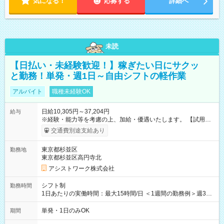
気になる！
応募する
詳細へ
未読
【日払い・未経験歓迎！】稼ぎたい日にサクッ
と勤務！単発・週1日～自由シフトの軽作業
アルバイト
職種未経験OK
日給10,305円～37,204円
給与
※経験・能力等を考慮の上、加給・優遇いたします。 【試用期
間】試用期間なし
交通費別途支給あり
東京都杉並区
勤務地
東京都杉並区高円寺北
アシストワーク株式会社
シフト制
勤務時間
1日あたりの実働時間：最大15時間/日 ＜1週間の勤務例＞週3回
勤務 勤務：月・水・金 休み：火・木・土・日 好きな時にお仕事
可能です！ ※1日あたりの最大実働時間は日勤、夜勤共に勤務し
単発・1日のみOK
期間
た時間になります。