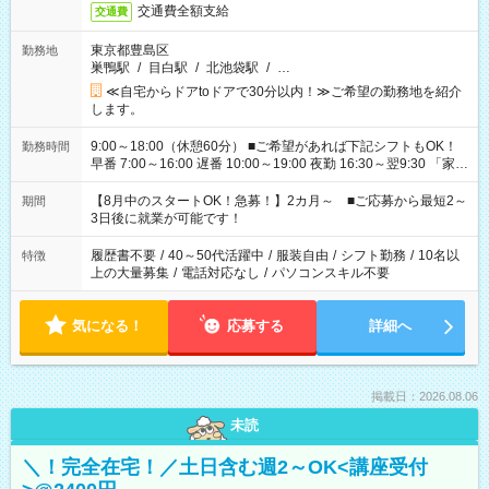
交通費全額支給
交通費
東京都豊島区
勤務地
巣鴨駅
/
目白駅
/
北池袋駅
/
…
≪自宅からドアtoドアで30分以内！≫ご希望の勤務地を紹介
します。
9:00～18:00（休憩60分） ■ご希望があれば下記シフトもOK！
勤務時間
早番 7:00～16:00 遅番 10:00～19:00 夜勤 16:30～翌9:30 「家族
と休みを合わせたい」 「余裕を持って夕飯の準備がしたい」
「できれば残業はしたくない」 など、ご希望を教えてください
【8月中のスタートOK！急募！】2カ月～ ■ご応募から最短2～
期間
ね。 ※Wワーク希望の方へ 今ご覧のお仕事で希望する勤務時間
3日後に就業が可能です！
と、もう1つのお仕事の勤務時間。 合計で週40時間を超える場
合は応募できません。
履歴書不要
/
40～50代活躍中
/
服装自由
/
シフト勤務
/
10名以
特徴
上の大量募集
/
電話対応なし
/
パソコンスキル不要
気になる！
応募する
詳細へ
掲載日：2026.08.06
未読
＼！完全在宅！／土日含む週2～OK<講座受付