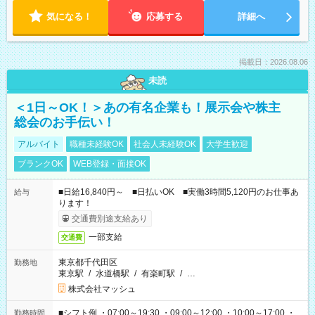
気になる！
応募する
詳細へ
掲載日：2026.08.06
未読
＜1日～OK！＞あの有名企業も！展示会や株主
総会のお手伝い！
アルバイト
職種未経験OK
社会人未経験OK
大学生歓迎
ブランクOK
WEB登録・面接OK
■日給16,840円～ ■日払いOK ■実働3時間5,120円のお仕事あ
給与
ります！
交通費別途支給あり
一部支給
交通費
東京都千代田区
勤務地
東京駅
/
水道橋駅
/
有楽町駅
/
…
株式会社マッシュ
■シフト例 ・07:00～19:30 ・09:00～12:00 ・10:00～17:00 ・
勤務時間