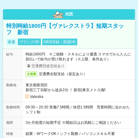
未読
特別時給1800円【ヴァレクストラ】短期スタッ
フ 新宿
派遣
ブランクOK
WEB登録・面接OK
時給1800円 ※ご経験・スキルにより優遇 スマホでかんたんに
給与
前払いで給与が受け取れます（※上限、条件あり）
交通費別途支給あり
交通費全額支給（規定あり）
交通費
東京都新宿区
勤務地
新宿三丁目駅から徒歩2分
/
新宿(東京メトロ)駅
Valextra
09:30～20:30 実働7.5時間／休憩1.5時間 営業時間に合わせた
勤務時間
シフト制
3か月程度の短期予定 ※開始日はお気軽にご相談ください
期間
副業・WワークOK
/
シフト勤務
/
パソコンスキル不要
特徴