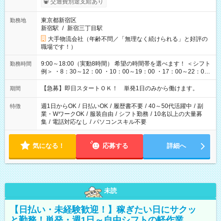
交通費別途支給あり
東京都新宿区
勤務地
新宿駅
/
新宿三丁目駅
大手物流会社（年齢不問／「無理なく続けられる」と好評の
職場です！）
9:00～18:00（実動8時間） 希望の時間帯を選べます！ ＜シフト
勤務時間
例＞ ・8：30～12：00 ・10：00～19：00 ・17：00～22：00
・13：00～22：00 ・22：00～翌6：00 など
【急募】即日スタートＯＫ！ 単発1日のみから働けます。
期間
週1日からOK
/
日払いOK
/
履歴書不要
/
40～50代活躍中
/
副
特徴
業・WワークOK
/
服装自由
/
シフト勤務
/
10名以上の大量募
集
/
電話対応なし
/
パソコンスキル不要
気になる！
応募する
詳細へ
未読
【日払い・未経験歓迎！】稼ぎたい日にサクッ
と勤務！単発・週1日～自由シフトの軽作業