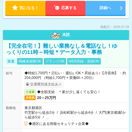
気になる！
応募する
詳細へ
掲載日：2026.07.29
未読
【完全在宅！】難しい業務なし＆電話なし！ゆ
っくりの11時～時短＊データ入力・事務
派遣
職種未経験OK
ブランクOK
WEB登録・面接OK
◆時給1,700円＊日払い・週払いOK＊昇給あり♪【月収例】 ・約
給与
204,000円 （時給1,700円 × 実働6h × 20日）
交通費別途支給あり
◆全額支給 ＊家が少し遠くても安心！
交通費
20～25万円
月収例
東京都港区
勤務地
竹芝駅から徒歩2分
/
浜松町駅から徒歩4分
/
大門(東京都)駅か
ら徒歩5分
/
…
◆港区にある情報セキュリティ企業◆