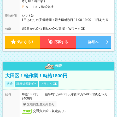
寄り駅：神田駅）
Ａｌｌｅｙ株式会社
シフト制
勤務時間
1日あたりの実働時間：最大5時間/日 11:00-19:00 └1日あたりの
実働時間：1-5時間 └上記の時間帯内であれば、いつでも勤務可
能！ └平日・土曜日の中で、お好きな曜日でご勤務いただけま
週1日からOK / 日払いOK / 副業・WワークOK
特徴
す！ 【シフト例】 ・11:00～14:00 ・16:30～19:00 ・13:00～
18:00 などのように、自由な働き方が可能なお仕事です！
気になる！
応募する
詳細へ
未読
大田区！軽作業！時給1800円
派遣
職種未経験OK
ブランクOK
時給1800円 日額平均1万4400円/月額30万2400円/残込39万
給与
2400円
交通費別途支給あり
交通費支給（規定あり）
交通費