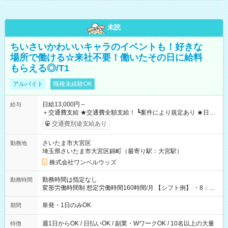
未読
ちいさいかわいいキャラのイベントも！好きな
場所で働ける☆来社不要！働いたその日に給料
もらえる◎/T1
アルバイト
職種未経験OK
日給13,000円～
給与
＋交通費支給 ★交通費全額支給！ ┗案件により規定あり ★日払
いOK！（規定あり） ┗働いたその日に現金GET♪ お仕事後はコ
交通費別途支給あり
ンビニATMから 日払い分を引き落とせます！ 【試用期間】試
用期間なし
さいたま市大宮区
勤務地
埼玉県さいたま市大宮区錦町（最寄り駅：大宮駅）
株式会社ワンベルウッズ
勤務時間は指定なし
勤務時間
変形労働時間制 想定労働時間160時間/月 【シフト例】 ・8：00
～21：00
単発・1日のみOK
期間
週1日からOK / 日払いOK / 副業・WワークOK / 10名以上の大量
特徴