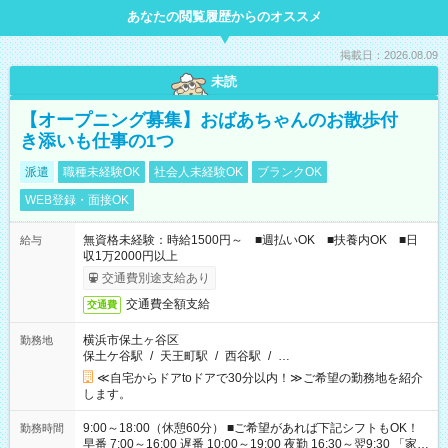
あなたの閲覧履歴からのオススメ
掲載日：2026.08.09
未読
【オープニング募集】おばあちゃんのお散歩付
き添いも仕事の1つ
派遣
職種未経験OK
社会人未経験OK
ブランクOK
WEB登録・面接OK
無資格未経験：時給1500円～ ■週払いOK ■扶養内OK ■日
給与
収1万2000円以上
交通費別途支給あり
交通費全額支給
交通費
横浜市保土ヶ谷区
勤務地
保土ケ谷駅
/
天王町駅
/
西谷駅
/
…
≪自宅からドアtoドアで30分以内！≫ご希望の勤務地を紹介
します。
9:00～18:00（休憩60分） ■ご希望があれば下記シフトもOK！
勤務時間
早番 7:00～16:00 遅番 10:00～19:00 夜勤 16:30～翌9:30 「家族