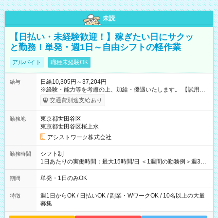
未読
【日払い・未経験歓迎！】稼ぎたい日にサクッ
と勤務！単発・週1日～自由シフトの軽作業
アルバイト
職種未経験OK
日給10,305円～37,204円
給与
※経験・能力等を考慮の上、加給・優遇いたします。 【試用期
間】試用期間なし
交通費別途支給あり
東京都世田谷区
勤務地
東京都世田谷区桜上水
アシストワーク株式会社
シフト制
勤務時間
1日あたりの実働時間：最大15時間/日 ＜1週間の勤務例＞週3回
勤務 勤務：月・水・金 休み：火・木・土・日 好きな時にお仕事
可能です！ ※1日あたりの最大実働時間は日勤、夜勤共に勤務し
単発・1日のみOK
期間
た時間になります。
週1日からOK / 日払いOK / 副業・WワークOK / 10名以上の大量
特徴
募集