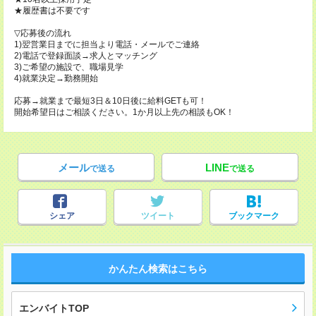
★履歴書は不要です
▽応募後の流れ
1)翌営業日までに担当より電話・メールでご連絡
2)電話で登録面談→求人とマッチング
3)ご希望の施設で、職場見学
4)就業決定→勤務開始
応募→就業まで最短3日＆10日後に給料GETも可！
開始希望日はご相談ください。1か月以上先の相談もOK！
メール
LINE
で送る
で送る
シェア
ツイート
ブックマーク
かんたん検索はこちら
エンバイトTOP