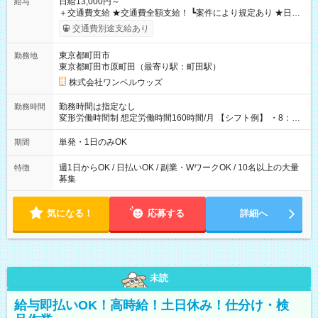
日給13,000円～
給与
＋交通費支給 ★交通費全額支給！ ┗案件により規定あり ★日払
いOK！（規定あり） ┗働いたその日に現金GET♪ お仕事後はコ
交通費別途支給あり
ンビニATMから 日払い分を引き落とせます！ 【試用期間】試
用期間なし
東京都町田市
勤務地
東京都町田市原町田（最寄り駅：町田駅）
株式会社ワンベルウッズ
勤務時間は指定なし
勤務時間
変形労働時間制 想定労働時間160時間/月 【シフト例】 ・8：00
～21：00
単発・1日のみOK
期間
週1日からOK / 日払いOK / 副業・WワークOK / 10名以上の大量
特徴
募集
気になる！
応募する
詳細へ
未読
給与即払いOK！高時給！土日休み！仕分け・検