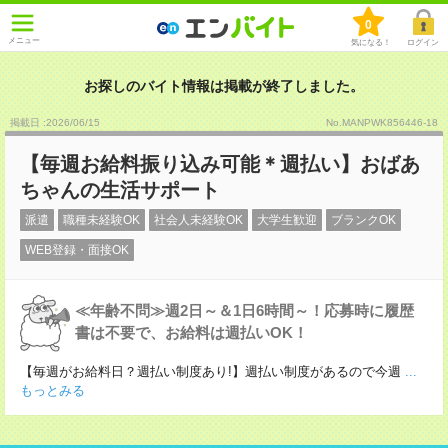
0
メニュー
気になる！
ログイン
お探しのバイト情報は掲載が終了しました。
掲載日 :2026
/
06
/
15
No.MANPWK856446-18
【毎週お給料振り込み可能＊週払い】おばあ
ちゃんの生活サポート
派遣
職種未経験OK
社会人未経験OK
大学生歓迎
ブランクOK
WEB登録・面接OK
≪年齢不問≫週2日～＆1日6時間～！応募時に履歴
書は不要で、お給料は週払いOK！
【毎週がお給料日？週払い制度あり!】週払い制度があるので今週
...
もっとみる