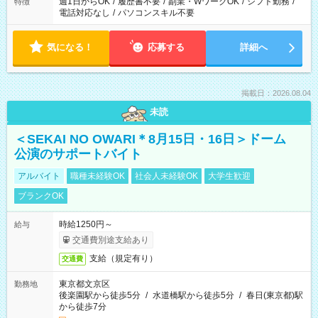
週1日からOK
/
履歴書不要
/
副業・WワークOK
/
シフト勤務
/
特徴
電話対応なし
/
パソコンスキル不要
気になる！
応募する
詳細へ
掲載日：2026.08.04
未読
＜SEKAI NO OWARI＊8月15日・16日＞ドーム
公演のサポートバイト
アルバイト
職種未経験OK
社会人未経験OK
大学生歓迎
ブランクOK
時給1250円～
給与
交通費別途支給あり
支給（規定有り）
交通費
東京都文京区
勤務地
後楽園駅から徒歩5分
/
水道橋駅から徒歩5分
/
春日(東京都)駅
から徒歩7分