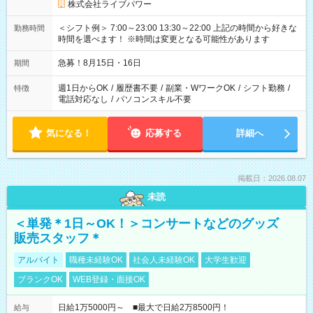
株式会社ライブパワー
＜シフト例＞ 7:00～23:00 13:30～22:00 上記の時間から好きな
勤務時間
時間を選べます！ ※時間は変更となる可能性があります
急募！8月15日・16日
期間
週1日からOK
/
履歴書不要
/
副業・WワークOK
/
シフト勤務
/
特徴
電話対応なし
/
パソコンスキル不要
気になる！
応募する
詳細へ
掲載日：2026.08.07
未読
＜単発＊1日～OK！＞コンサートなどのグッズ
販売スタッフ＊
アルバイト
職種未経験OK
社会人未経験OK
大学生歓迎
ブランクOK
WEB登録・面接OK
日給1万5000円～ ■最大で日給2万8500円！
給与