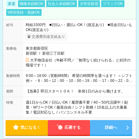
派遣
職種未経験OK
社会人未経験OK
大学生歓迎
ブランクOK
WEB登録・面接OK
時給1500円 ■日払い・週払いOK！(規定あり) ■現金日払いも
給与
OK(規定あり)
交通費別途支給あり
東京都新宿区
勤務地
新宿駅
/
新宿三丁目駅
大手物流会社（年齢不問／「無理なく続けられる」と好評の
職場です！）
9:00～18:00（実動8時間） 希望の時間帯を選べます！ ＜シフト
勤務時間
例＞ ・8：30～12：00 ・10：00～19：00 ・17：00～22：00
・13：00～22：00 ・22：00～翌6：00 など
【急募】即日スタートＯＫ！ 単発1日のみから働けます。
期間
週1日からOK
/
日払いOK
/
履歴書不要
/
40～50代活躍中
/
副
特徴
業・WワークOK
/
服装自由
/
シフト勤務
/
10名以上の大量募
集
/
電話対応なし
/
パソコンスキル不要
気になる！
応募する
詳細へ