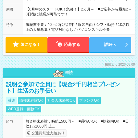
と休みを合わせたい」 「余裕を持って夕飯の準備がしたい」
「できれば残業はしたくない」 など、ご希望を教えてください
【8月中のスタートOK！急募！】2カ月～ ■ご応募から最短2～
期間
ね。 ※Wワーク希望の方へ 今ご覧のお仕事で希望する勤務時間
3日後に就業が可能です！
と、もう1つのお仕事の勤務時間。 合計で週40時間を超える場
合は応募できません。
履歴書不要
/
40～50代活躍中
/
服装自由
/
シフト勤務
/
10名以
特徴
上の大量募集
/
電話対応なし
/
パソコンスキル不要
気になる！
応募する
詳細へ
掲載日：2026.08.09
未読
説明会参加で全員に【現金2千円相当プレゼン
ト】生活のお手伝い
派遣
職種未経験OK
社会人未経験OK
ブランクOK
WEB登録・面接OK
無資格未経験：時給1500円～ ■週払いOK ■扶養内OK ■日
給与
収1万2000円以上
交通費別途支給あり