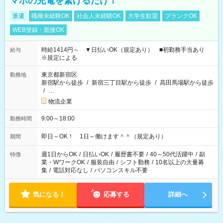
マホの充電を繋げるだけ！
派遣
職種未経験OK
社会人未経験OK
大学生歓迎
ブランクOK
WEB登録・面接OK
時給1414円～ ▼日払いOK（規定あり） ■初勤務手当あり
給与
※規定による
東京都新宿区
勤務地
新宿駅から徒歩
/
新宿三丁目駅から徒歩
/
高田馬場駅から徒歩
/
…
物流企業
9:00～18:00
勤務時間
即日～OK！ 1日～働けます＾＾（規定あり）
期間
週1日からOK
/
日払いOK
/
履歴書不要
/
40～50代活躍中
/
副
特徴
業・WワークOK
/
服装自由
/
シフト勤務
/
10名以上の大量募
集
/
電話対応なし
/
パソコンスキル不要
気になる！
応募する
詳細へ