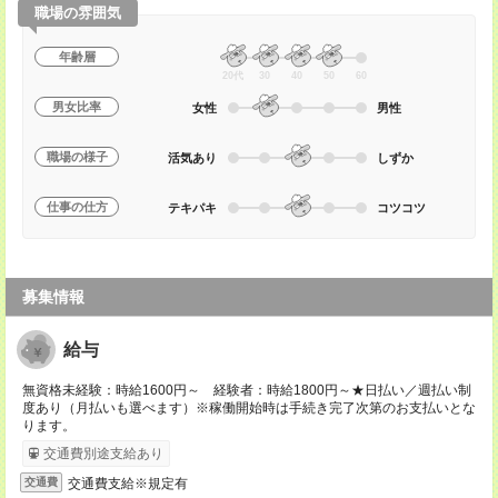
職場の雰囲気
年齢層
20代
30
40
50
60
男女比率
女性
男性
職場の様子
活気あり
しずか
仕事の仕方
テキパキ
コツコツ
募集情報
給与
無資格未経験：時給1600円～ 経験者：時給1800円～★日払い／週払い制
度あり（月払いも選べます）※稼働開始時は手続き完了次第のお支払いとな
ります。
交通費別途支給あり
交通費支給※規定有
交通費