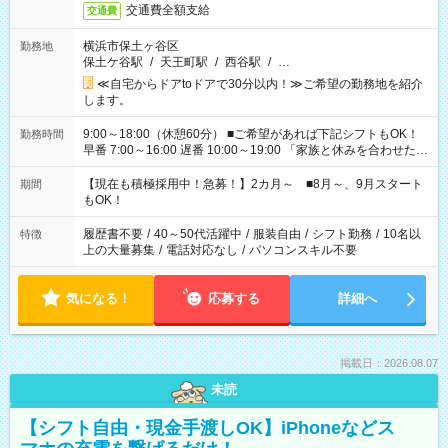
交通費全額支給
交通費
横浜市保土ヶ谷区
勤務地
保土ケ谷駅
/
天王町駅
/
西谷駅
/
…
≪自宅からドアtoドアで30分以内！≫ご希望の勤務地を紹介
します。
9:00～18:00（休憩60分） ■ご希望があれば下記シフトもOK！
勤務時間
早番 7:00～16:00 遅番 10:00～19:00 「家族と休みを合わせた
い」 「余裕を持って夕飯の準備がしたい」 「できれば残業はし
たくない」 など、ご希望を教えてくださいね。 ※Wワーク希望
【現在も積極採用中！急募！】2カ月～ ■8月～、9月スタート
期間
の方へ 今ご覧のお仕事で希望する勤務時間と、もう1つのお仕事
もOK！
の勤務時間。 合計で週40時間を超える場合は応募できません。
履歴書不要
/
40～50代活躍中
/
服装自由
/
シフト勤務
/
10名以
特徴
上の大量募集
/
電話対応なし
/
パソコンスキル不要
気になる！
応募する
詳細へ
掲載日：2026.08.07
未読
【シフト自由・現金手渡しOK】iPhoneなどス