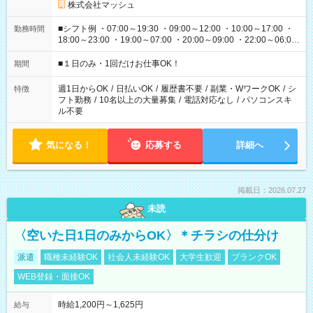
株式会社マッシュ
■シフト例 ・07:00～19:30 ・09:00～12:00 ・10:00～17:00 ・
勤務時間
18:00～23:00 ・19:00～07:00 ・20:00～09:00 ・22:00～06:00
etc ★最短で3時間で5,120円のお仕事から 15時間で2万円近く稼
げるお仕事も！ ご希望のお時間に合わせてご紹介！ ※シフトは
■１日のみ・1回だけお仕事OK！
期間
現場によって異なります。 ※勿論、休憩時間はあるのでご安心
ください！
週1日からOK
/
日払いOK
/
履歴書不要
/
副業・WワークOK
/
シ
特徴
フト勤務
/
10名以上の大量募集
/
電話対応なし
/
パソコンスキ
ル不要
気になる！
応募する
詳細へ
掲載日：2026.07.27
未読
〈空いた日1日のみからOK〉＊チラシの仕分け
派遣
職種未経験OK
社会人未経験OK
大学生歓迎
ブランクOK
WEB登録・面接OK
時給1,200円～1,625円
給与