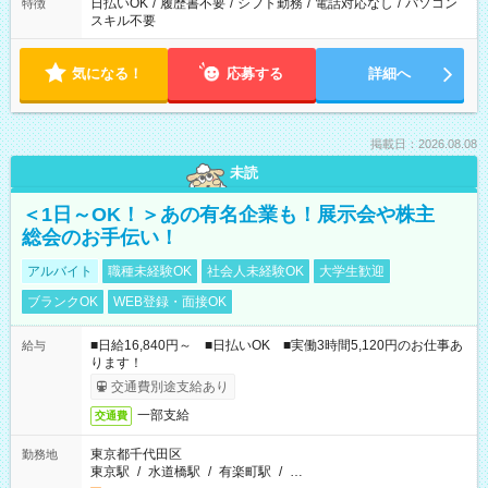
日払いOK
/
履歴書不要
/
シフト勤務
/
電話対応なし
/
パソコン
特徴
スキル不要
気になる！
応募する
詳細へ
掲載日：2026.08.08
未読
＜1日～OK！＞あの有名企業も！展示会や株主
総会のお手伝い！
アルバイト
職種未経験OK
社会人未経験OK
大学生歓迎
ブランクOK
WEB登録・面接OK
■日給16,840円～ ■日払いOK ■実働3時間5,120円のお仕事あ
給与
ります！
交通費別途支給あり
一部支給
交通費
東京都千代田区
勤務地
東京駅
/
水道橋駅
/
有楽町駅
/
…