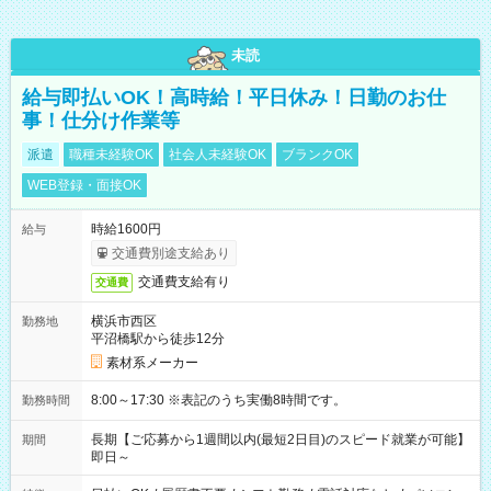
未読
給与即払いOK！高時給！平日休み！日勤のお仕
事！仕分け作業等
派遣
職種未経験OK
社会人未経験OK
ブランクOK
WEB登録・面接OK
時給1600円
給与
交通費別途支給あり
交通費支給有り
交通費
横浜市西区
勤務地
平沼橋駅から徒歩12分
素材系メーカー
8:00～17:30 ※表記のうち実働8時間です。
勤務時間
長期【ご応募から1週間以内(最短2日目)のスピード就業が可能】
期間
即日～