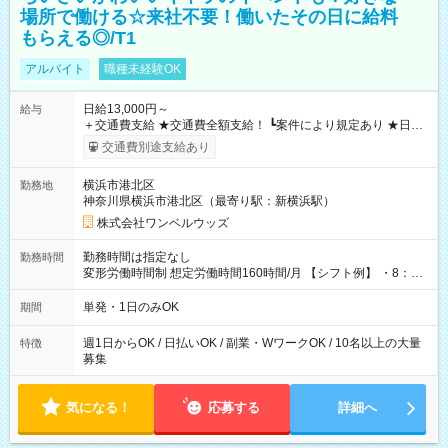
場所で働ける☆来社不要！働いたその日に給料
もらえる◎/T1
アルバイト
職種未経験OK
日給13,000円～
給与
＋交通費支給 ★交通費全額支給！ ┗案件により規定あり ★日払
いOK！（規定あり） ┗働いたその日に現金GET♪ お仕事後はコ
交通費別途支給あり
ンビニATMから 日払い分を引き落とせます！ 【試用期間】試
用期間なし
横浜市港北区
勤務地
神奈川県横浜市港北区（最寄り駅：新横浜駅）
株式会社ワンベルウッズ
勤務時間は指定なし
勤務時間
変形労働時間制 想定労働時間160時間/月 【シフト例】 ・8：00
～21：00
単発・1日のみOK
期間
週1日からOK / 日払いOK / 副業・WワークOK / 10名以上の大量
特徴
募集
気になる！
応募する
詳細へ