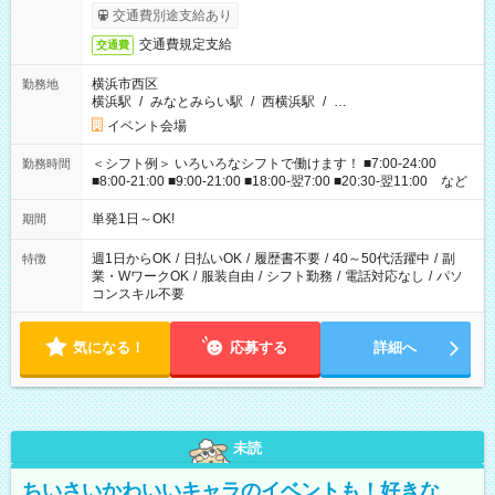
交通費別途支給あり
交通費規定支給
交通費
横浜市西区
勤務地
横浜駅
/
みなとみらい駅
/
西横浜駅
/
…
イベント会場
＜シフト例＞ いろいろなシフトで働けます！ ■7:00-24:00
勤務時間
■8:00-21:00 ■9:00-21:00 ■18:00-翌7:00 ■20:30-翌11:00 など
単発1日～OK!
期間
週1日からOK
/
日払いOK
/
履歴書不要
/
40～50代活躍中
/
副
特徴
業・WワークOK
/
服装自由
/
シフト勤務
/
電話対応なし
/
パソ
コンスキル不要
気になる！
応募する
詳細へ
未読
ちいさいかわいいキャラのイベントも！好きな