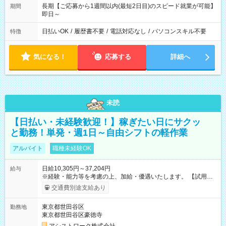
長期【ご応募から1週間以内(最短2日目)のスピード就業が可能】
期間
即日～
日払いOK
/
履歴書不要
/
電話対応なし
/
パソコンスキル不要
特徴
気になる！
応募する
詳細へ
未読
【日払い・未経験歓迎！】稼ぎたい日にサクッ
と勤務！単発・週1日～自由シフトの軽作業
アルバイト
職種未経験OK
日給10,305円～37,204円
給与
※経験・能力等を考慮の上、加給・優遇いたします。 【試用期
間】試用期間なし
交通費別途支給あり
東京都世田谷区
勤務地
東京都世田谷区豪徳寺