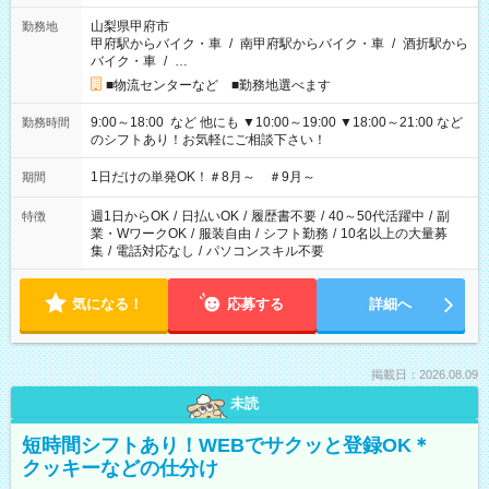
山梨県甲府市
勤務地
甲府駅からバイク・車
/
南甲府駅からバイク・車
/
酒折駅から
バイク・車
/
…
■物流センターなど ■勤務地選べます
9:00～18:00 など 他にも ▼10:00～19:00 ▼18:00～21:00 など
勤務時間
のシフトあり！お気軽にご相談下さい！
1日だけの単発OK！＃8月～ ＃9月～
期間
週1日からOK
/
日払いOK
/
履歴書不要
/
40～50代活躍中
/
副
特徴
業・WワークOK
/
服装自由
/
シフト勤務
/
10名以上の大量募
集
/
電話対応なし
/
パソコンスキル不要
気になる！
応募する
詳細へ
掲載日：2026.08.09
未読
短時間シフトあり！WEBでサクッと登録OK＊
クッキーなどの仕分け