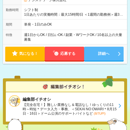
アシストワーク株式会社
シフト制
勤務時間
1日あたりの実働時間：最大15時間/日 ＜1週間の勤務例＞週3回
勤務 勤務：月・水・金 休み：火・木・土・日 好きな時にお仕事
可能です！ ※1日あたりの最大実働時間は日勤、夜勤共に勤務し
単発・1日のみOK
期間
た時間になります。
週1日からOK / 日払いOK / 副業・WワークOK / 10名以上の大量
特徴
募集
気になる！
応募する
詳細へ
編集部イチオシ
【完全在宅！】難しい業務なし＆電話なし！ゆっくりの11
時～時短＊データ入力・事務、＜SEKAI NO OWARI＊8月15
日・16日＞ドーム公演のサポートバイトなど
(8/7UP!)