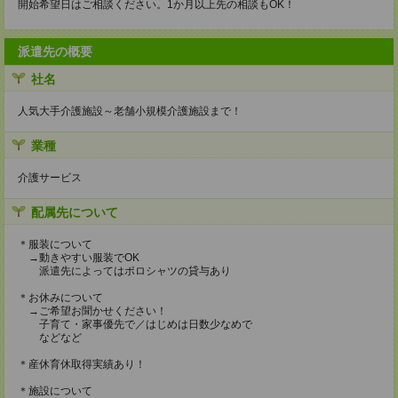
開始希望日はご相談ください。1か月以上先の相談もOK！
派遣先の概要
社名
人気大手介護施設～老舗小規模介護施設まで！
業種
介護サービス
配属先について
＊服装について
→動きやすい服装でOK
派遣先によってはポロシャツの貸与あり
＊お休みについて
→ご希望お聞かせください！
子育て・家事優先で／はじめは日数少なめで
などなど
＊産休育休取得実績あり！
＊施設について