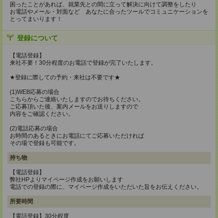
困ったことがあれば、就業先との間に立って解決に向けて調整をしたり
お電話やメール・対面など あなたに合ったツールでコミュニケーションを
とってまいります！
登録について
【電話登録】
来社不要！30分程度のお電話で登録が完了いたします。
★登録に際しての予約・来社は不要です★
(1)WEB応募の場合
こちらからご連絡いたしますのでお待ちください。
ご応募頂いた後、案内メールをお送りしますので
内容をご確認ください。
(2)電話応募の場合
お時間のあるときにお電話にてご応募いただければ
その場で登録も可能です。
持ち物
【電話登録】
弊社HPよりマイページ作成をお願いします
電話での登録の際に、マイページ作成をいただいた旨をお伝えください。
所要時間
【電話登録】30分程度