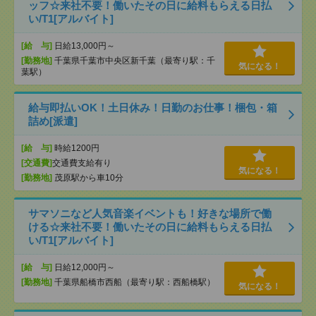
ッフ☆来社不要！働いたその日に給料もらえる日払
い/T1[アルバイト]
[給 与]
日給13,000円～
[勤務地]
千葉県千葉市中央区新千葉（最寄り駅：千
気になる！
葉駅）
給与即払いOK！土日休み！日勤のお仕事！梱包・箱
詰め[派遣]
[給 与]
時給1200円
[交通費]
交通費支給有り
気になる！
[勤務地]
茂原駅から車10分
サマソニなど人気音楽イベントも！好きな場所で働
ける☆来社不要！働いたその日に給料もらえる日払
い/T1[アルバイト]
[給 与]
日給12,000円～
[勤務地]
千葉県船橋市西船（最寄り駅：西船橋駅）
気になる！