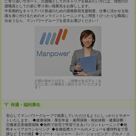
に寄り添いサポート。介護職としてのキャリアを積みたい方には、理想の介
護職員としての姿に寄り添い就業先をお探しします。
中長期的なキャリアパス形成のための資格取得支援制度、仕事に活かせる知
識を身に付けるためのオンライントレーニングもご用意！ぴったりな職場に
出会うなら、マンパワーグループを是非お選びください！
介護が初めての方も、ご経験がある方も！あ
なたに合った職場をご紹介させていただきま
す！
待遇・福利厚生
安心してマンパワーグループで就業していただけるようにしっかりとサポー
トいたします。 ◆健康保険・厚生年金・雇用保険・有給休暇・健康診断・
労働者災害補償保険 ◆無料で自宅で学習できるパソコントレーニング◆無
料キャリアカウンセリング ◆各種提携スクールのメニューを優待料金で受
講など【その他】◆リゾート・レジャー・スパ・ショッピング・グルメ・エ