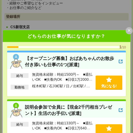
・経験やご希望などをインタビュー
・お仕事のご紹介など
登録場所
CS新宿支店
×
〒163-1517
どちらのお仕事が気になりますか？
東京都新宿区西新宿 1-6-1 新宿エルタワー 17F
TEL：0120-659-458
MAIL：
CS_SHINJUKU@manpowergroup.jp
1
/10
担当：採用担当
【オープニング募集】おばあちゃんのお散歩
CS立川支店
付き添いも仕事の1つ[派遣]
〒190-0012
東京都立川市曙町2-34-7 ファーレイーストビル 8F
無資格未経験：時給1500円～ ■週払
TEL：0120-659-460
給与
MAIL：
CS_TACHIKAWA@manpowergroup.jp
いOK ■扶養内OK ■日収1万2000円
担当：採用担当
以上
桜木町駅 / 石川町駅 / 日ノ出町駅 / …
気になる!
勤務地
CS横浜支店
〒220-8136
神奈川県横浜市西区みなとみらい 2-2-1 横浜ランドマークタワー36F
説明会参加で全員に【現金2千円相当プレゼ
TEL：0120-659-459
MAIL：
CS_YOKOHAMA@manpowergroup.jp
ント】生活のお手伝い[派遣]
担当：採用担当
無資格未経験：時給1330円～ ■週払
給与
CS大宮支店
いOK ■扶養内OK ■日収1万640円
〒330-0854 埼玉県さいたま市大宮区桜木町 1-10-16 シーノ大宮ノース