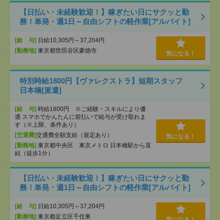
【日払い・未経験歓迎！】稼ぎたい日にサクッと勤
務！単発・週1日～自由シフトの軽作業[アルバイト]
[給 与]
日給10,305円～37,204円
[勤務地]
東京都世田谷区豪徳寺
気になる！
特別時給1800円【ヴァレクストラ】短期スタッフ
日本橋[派遣]
[給 与]
時給1800円 ※ご経験・スキルにより優
遇 スマホでかんたんに前払いで給与が受け取れま
す（※上限、条件あり）
[交通費]
交通費全額支給（規定あり）
気になる！
[勤務地]
東京都中央区 東京メトロ 日本橋駅から直
結（徒歩1分）
【日払い・未経験歓迎！】稼ぎたい日にサクッと勤
務！単発・週1日～自由シフトの軽作業[アルバイト]
[給 与]
日給10,305円～37,204円
[勤務地]
東京都足立区千住東
気になる！