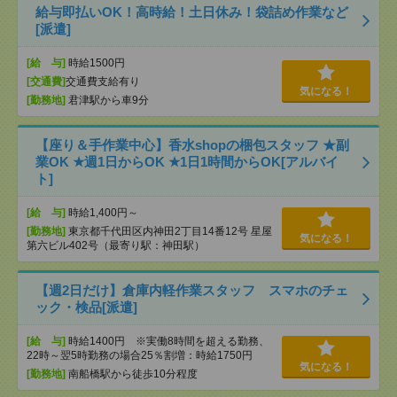
給与即払いOK！高時給！土日休み！袋詰め作業など
[派遣]
[給 与]
時給1500円
[交通費]
交通費支給有り
気になる！
[勤務地]
君津駅から車9分
【座り＆手作業中心】香水shopの梱包スタッフ ★副
業OK ★週1日からOK ★1日1時間からOK[アルバイ
ト]
[給 与]
時給1,400円～
[勤務地]
東京都千代田区内神田2丁目14番12号 星屋
気になる！
第六ビル402号（最寄り駅：神田駅）
【週2日だけ】倉庫内軽作業スタッフ スマホのチェ
ック・検品[派遣]
[給 与]
時給1400円 ※実働8時間を超える勤務、
22時～翌5時勤務の場合25％割増：時給1750円
気になる！
[勤務地]
南船橋駅から徒歩10分程度