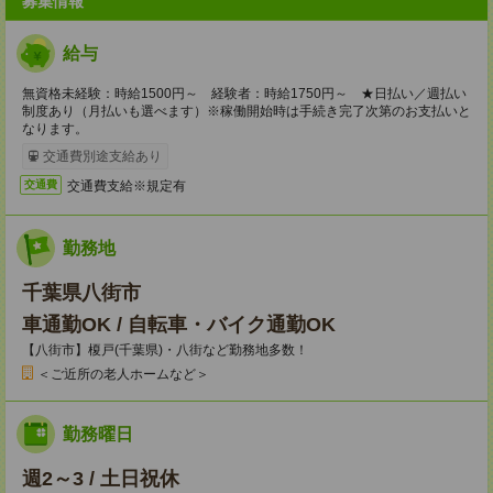
募集情報
給与
無資格未経験：時給1500円～ 経験者：時給1750円～ ★日払い／週払い
制度あり（月払いも選べます）※稼働開始時は手続き完了次第のお支払いと
なります。
交通費別途支給あり
交通費支給※規定有
交通費
勤務地
千葉県八街市
車通勤OK / 自転車・バイク通勤OK
【八街市】榎戸(千葉県)・八街など勤務地多数！
＜ご近所の老人ホームなど＞
勤務曜日
週2～3 / 土日祝休