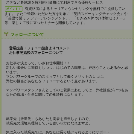
ステなど各施設を特別割引価格にて利用できる優待サービス
有資格者によるキャリアカウンセリングを無料でご提供してい
ポイント！
ます。 またご登録いただいた方を対象に「英語スピーキングチェック会」や
「英語で習うフラワーアレンジメント」、「ときめき片づけ体験セミナー」
等、楽しくて役に立つセミナーも開催しています。
フォローについて
営業担当・フォロー担当よりコメント
お仕事開始後のフォローについて
お仕事が決まって、いざお仕事開始！！
新しい出会いに期待もしつつ、はじめての職場は、戸惑うこともあるかと思
います。
マンパワーグループのスタッフとして働くメリットの１つに、
弊社の担当があなたをフォローするという点があります。
マンパワースタッフさんとしてのご就業にあたっては、弊社担当がいつもあ
なたの職場・仕事に関しての相談役になります。
就業先（派遣先）もあなたも両者を担当しますので、
就業先の環境も理解している強い味方になれますよ。
気に入った就業先では、あなたは長く続けられるようにサポート