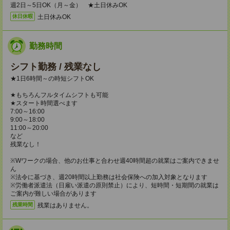
週2日～5日OK（月～金） ★土日休みOK
土日休みOK
休日休暇
勤務時間
シフト勤務 / 残業なし
★1日6時間～の時短シフトOK
★もちろんフルタイムシフトも可能
★スタート時間選べます
7:00～16:00
9:00～18:00
11:00～20:00
など
残業なし！
※Wワークの場合、他のお仕事と合わせ週40時間超の就業はご案内できませ
ん
※法令に基づき、週20時間以上勤務は社会保険への加入対象となります
※労働者派遣法（日雇い派遣の原則禁止）により、短時間・短期間の就業は
ご案内が難しい場合があります
残業はありません。
残業時間