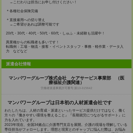
→こだわりは担当にお申し付けください！
＊各種社会保険完備
＊直接雇用への切り替え
→ご希望があれば調整可能です
20代・30代・40代・50代・60代・しゅふ・未経験も活躍中！
異業種からの転職者も多いです！
転職例：工場・物流・接客・イベントスタッフ・事務・軽作業・データ入
力 などなど
派遣会社情報
マンパワーグループ株式会社 ケアサービス事業部 （医
療福祉介護関連）
労働者派遣事業許可番号:派13-315642
マンパワーグループは日本初の人材派遣会社です
わたしたちは、人材の育成・派遣といったサービス提供だけではなく、働く
方々の『働きやすい環境を整えること』『長期就労につながるサポート』に
力を入れています。
2023年現在、全国34拠点に介護専門支店を展開。介護の現場を理解している
専任担当がフォローします。理想と現実とのギャップに悩んだ際は、お悩み