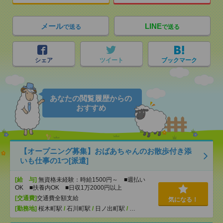
メール
LINE
で送る
で送る
シェア
ツイート
ブックマーク
あなたの閲覧履歴からの
おすすめ
【オープニング募集】おばあちゃんのお散歩付き添
いも仕事の1つ[派遣]
[給 与]
無資格未経験：時給1500円～ ■週払い
OK ■扶養内OK ■日収1万2000円以上
[交通費]
交通費全額支給
気になる！
[勤務地]
桜木町駅
/
石川町駅
/
日ノ出町駅
/
…