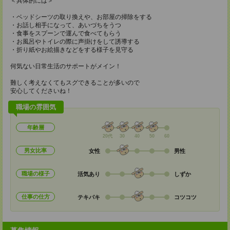
＜具体的には＞
・ベッドシーツの取り換えや、お部屋の掃除をする
・お話し相手になって、あいづちをうつ
・食事をスプーンで運んで食べてもらう
・お風呂やトイレの際に声掛けをして誘導する
・折り紙やお絵描きなどをする様子を見守る
何気ない日常生活のサポートがメイン！
難しく考えなくてもスグできることが多いので
安心してくださいね！
職場の雰囲気
年齢層
20代
30
40
50
60
男女比率
女性
男性
職場の様子
活気あり
しずか
仕事の仕方
テキパキ
コツコツ