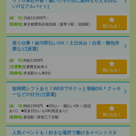
ッフ☆来社不要！働いたその日に給料もらえる日払
い/T1[アルバイト]
[給 与]
日給13,000円～
[勤務地]
東京都豊島区南池袋（最寄り駅：池袋駅）
気になる！
座り仕事！給与即払いOK！土日休み！出荷・梱包作
業など[派遣]
[給 与]
時給1300円
[交通費]
交通費支給有り
気になる！
[勤務地]
求名駅から車9分
短時間シフトあり！WEBでサクッと登録OK＊クッキ
ーなどの仕分け[派遣]
[給 与]
時給1500円 ■日払い・週払いOK！(規定
あり) ■現金日払いもOK(規定あり)
気になる！
[勤務地]
新宿駅
/
新宿三丁目駅
人気イベントも！好きな場所で働けるイベントスタ