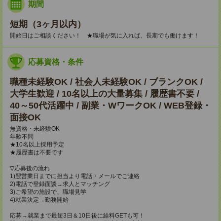
期間
短期（3ヶ月以内）
開始日はご相談ください！ ★職場が気に入れば、長期でも働けます！
応募資格・条件
職種未経験OK / 社会人未経験OK / ブランクOK /
大学生歓迎 / 10名以上の大量募集 / 履歴書不要 /
40～50代活躍中 / 副業・WワークOK / WEB登録・
面接OK
無資格・未経験OK
年齢不問
★10名以上採用予定
★履歴書は不要です
▽応募後の流れ
1)翌営業日までに担当より電話・メールでご連絡
2)電話で登録面談→求人とマッチング
3)ご希望の施設で、職場見学
4)就業決定→勤務開始
応募→就業まで最短3日＆10日後に給料GETも可！