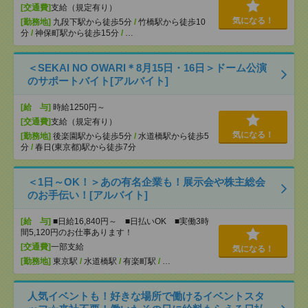
[交通費]
支給（規定有り）
気になる！
[勤務地]
九段下駅から徒歩5分
/
竹橋駅から徒歩10
分
/
神保町駅から徒歩15分
/
…
＜SEKAI NO OWARI＊8月15日・16日＞ドーム公演
のサポートバイト[アルバイト]
[給 与]
時給1250円～
[交通費]
支給（規定有り）
気になる！
[勤務地]
後楽園駅から徒歩5分
/
水道橋駅から徒歩5
分
/
春日(東京都)駅から徒歩7分
＜1日～OK！＞あの有名企業も！展示会や株主総会
のお手伝い！[アルバイト]
[給 与]
■日給16,840円～ ■日払いOK ■実働3時
間5,120円のお仕事あります！
[交通費]
一部支給
気になる！
[勤務地]
東京駅
/
水道橋駅
/
有楽町駅
/
…
人気イベントも！好きな場所で働けるイベントスタ