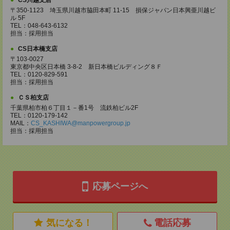
CS川越支店
〒350-1123 埼玉県川越市脇田本町 11-15 損保ジャパン日本興亜川越ビ
ル 5F
TEL：048-643-6132
担当：採用担当
CS日本橋支店
〒103-0027
東京都中央区日本橋 3-8-2 新日本橋ビルディング８Ｆ
TEL：0120-829-591
担当：採用担当
ＣＳ柏支店
千葉県柏市柏６丁目１－番1号 流鉄柏ビル2F
TEL：0120-179-142
MAIL：
CS_KASHIWA@manpowergroup.jp
担当：採用担当
応募ページへ
気になる！
電話応募