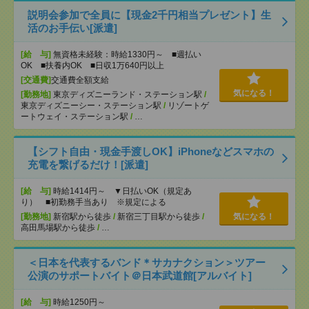
説明会参加で全員に【現金2千円相当プレゼント】生
活のお手伝い[派遣]
[給 与]
無資格未経験：時給1330円～ ■週払い
OK ■扶養内OK ■日収1万640円以上
[交通費]
交通費全額支給
気になる！
[勤務地]
東京ディズニーランド・ステーション駅
/
東京ディズニーシー・ステーション駅
/
リゾートゲ
ートウェイ・ステーション駅
/
…
【シフト自由・現金手渡しOK】iPhoneなどスマホの
充電を繋げるだけ！[派遣]
[給 与]
時給1414円～ ▼日払いOK（規定あ
り） ■初勤務手当あり ※規定による
[勤務地]
新宿駅から徒歩
/
新宿三丁目駅から徒歩
/
気になる！
高田馬場駅から徒歩
/
…
＜日本を代表するバンド＊サカナクション＞ツアー
公演のサポートバイト＠日本武道館[アルバイト]
[給 与]
時給1250円～