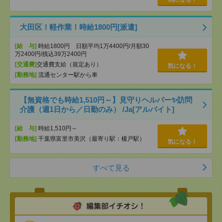
大田区！軽作業！時給1800円[派遣]
[給 与]
時給1800円 日額平均1万4400円/月額30
万2400円/残込39万2400円
[交通費]
交通費支給（規定あり）
気になる！
[勤務地]
流通センター駅から車
【無資格でも時給1,510円～】見守りヘルパー✨訪問
介護（週1日から／日勤のみ） /Ja[アルバイト]
[給 与]
時給1,510円～
[勤務地]
千葉県富里市美沢（最寄り駅：榎戸駅）
気になる！
すべて見る