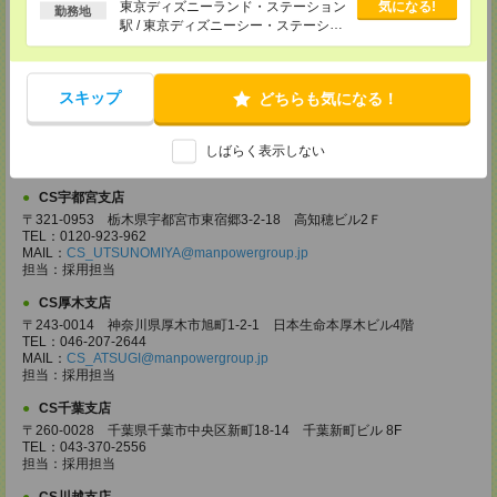
以上
東京ディズニーランド・ステーション
気になる!
ウイング 9階
勤務地
駅 / 東京ディズニーシー・ステーショ
TEL：0120-769-355
MAIL：
CS_OMIYA@manpowergroup.jp
ン駅 / リゾートゲートウェイ・ステー
担当：採用担当
ション駅 / …
CS高崎支店
スキップ
どちらも気になる！
〒370-0831 群馬県高崎市あら町167 高崎第一生命ビルディング11Ｆ
TEL：027-320-6558
MAIL：
CS_TAKASAKI@manpowergroup.jp
しばらく表示しない
担当：採用担当
CS宇都宮支店
〒321-0953 栃木県宇都宮市東宿郷3-2-18 高知穂ビル2Ｆ
TEL：0120-923-962
MAIL：
CS_UTSUNOMIYA@manpowergroup.jp
担当：採用担当
CS厚木支店
〒243-0014 神奈川県厚木市旭町1-2-1 日本生命本厚木ビル4階
TEL：046-207-2644
MAIL：
CS_ATSUGI@manpowergroup.jp
担当：採用担当
CS千葉支店
〒260-0028 千葉県千葉市中央区新町18-14 千葉新町ビル 8F
TEL：043-370-2556
担当：採用担当