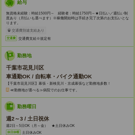
給与
無資格未経験：時給1500円～ 経験者：時給1750円～★日払い／週払い制
度あり（月払いも選べます）※稼働開始時は手続き完了次第のお支払いとな
ります。
交通費別途支給あり
交通費支給※規定有
交通費
勤務地
千葉市花見川区
車通勤OK / 自転車・バイク通勤OK
【千葉市花見川区】幕張・新検見川・京成幕張など勤務地多数！
≪勤務地が選べる≫病院でのお仕事です。
勤務曜日
週2～3 / 土日祝休
週2日～5日OK（月～金） ★土日休みOK
土日休みOK
休日休暇