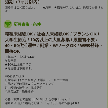
短期（3ヶ月以内）
開始日はご相談ください！ ★急募 ★職場が気に入れば、長期でも働けま
す！
応募資格・条件
職種未経験OK / 社会人未経験OK / ブランクOK /
大学生歓迎 / 10名以上の大量募集 / 履歴書不要 /
40～50代活躍中 / 副業・WワークOK / WEB登録・
面接OK
≪無資格・未経験OK≫
年齢不問
★10名以上採用予定
★履歴書は不要です。
▽応募後の流れ
1)翌営業日までに担当より電話・メールでご連絡
2)電話で登録面談→求人とマッチング
3)ご希望の施設で、職場見学
4)就業決定→勤務開始
応募→就業まで最短3日＆10日後に給料GETも可！
開始希望日はご相談ください。1か月以上先の相談もOK！