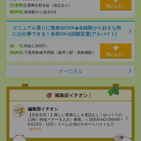
[交通費]
交通費全額支給（規定あり）
気になる！
[勤務地]
銀座駅から徒歩1分
マニュアル通りに簡単WORK◆未経験から好きな時
にお仕事できる！単発OK◎試験監督[アルバイト]
[給 与]
時給1,300円～
[勤務地]
千葉県船橋市西船（最寄り駅：西船橋駅）
気になる！
すべて見る
編集部イチオシ
【完全在宅！】難しい業務なし＆電話なし！ゆっくりの
11時～時短＊データ入力・事務、＜SEKAI NO OWARI＊
8月15日・16日＞ドーム公演のサポートバイトなど
(8/7UP!)