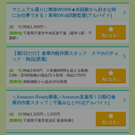
マニュアル通りに簡単WORK◆未経験から好きな時
にお仕事できる！単発OK◎試験監督[アルバイト]
[給 与]
時給1,300円～
[勤務地]
千葉県千葉市中央区新千葉（最寄り駅：千
気になる！
葉駅）
【週2日だけ】倉庫内軽作業スタッフ スマホのチェ
ック・検品[派遣]
[給 与]
時給1400円 ※実働8時間を超える勤務、
22時～翌5時勤務の場合25％割増：時給1750円
気になる！
[勤務地]
南船橋駅から徒歩10分程度
＼Amazon Ready募集／Amazon直雇用！日勤◎倉
庫内作業スタッフ｜千葉みなとFC2[アルバイト]
[給 与]
時給1,325円～1,325円
[勤務地]
千葉県千葉市美浜区 新港68番1
気になる！