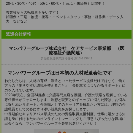
20代・30代・40代・50代・60代・しゅふ・未経験も活躍中！
異業種からの転職者も多いです！
転職例：工場・物流・接客・イベントスタッフ・事務・軽作業・データ入
力 などなど
派遣会社情報
マンパワーグループ株式会社 ケアサービス事業部 （医
療福祉介護関連）
労働者派遣事業許可番号:派13-315642
マンパワーグループは日本初の人材派遣会社です
わたしたちは、人材の育成・派遣といったサービス提供だけではなく、働く
方々の『働きやすい環境を整えること』『長期就労につながるサポート』に
力を入れています。
2023年現在、全国34拠点に介護専門支店を展開。介護の現場を理解している
専任担当がフォローします。理想と現実とのギャップに悩んだ際は、お悩み
に寄り添いサポート。介護職としてのキャリアを積みたい方には、理想の介
護職員としての姿に寄り添い就業先をお探しします。
中長期的なキャリアパス形成のための資格取得支援制度、仕事に活かせる知
識を身に付けるためのオンライントレーニングもご用意！ぴったりな職場に
出会うなら、マンパワーグループを是非お選びください！