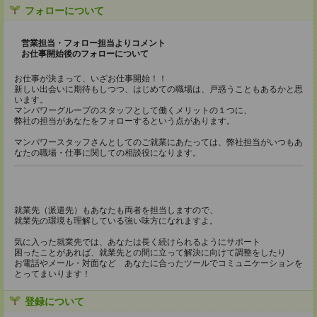
フォローについて
営業担当・フォロー担当よりコメント
お仕事開始後のフォローについて
お仕事が決まって、いざお仕事開始！！
新しい出会いに期待もしつつ、はじめての職場は、戸惑うこともあるかと思
います。
マンパワーグループのスタッフとして働くメリットの１つに、
弊社の担当があなたをフォローするという点があります。
マンパワースタッフさんとしてのご就業にあたっては、弊社担当がいつもあ
なたの職場・仕事に関しての相談役になります。
就業先（派遣先）もあなたも両者を担当しますので、
就業先の環境も理解している強い味方になれますよ。
気に入った就業先では、あなたは長く続けられるようにサポート
困ったことがあれば、就業先との間に立って解決に向けて調整をしたり
お電話やメール・対面など あなたに合ったツールでコミュニケーションを
とってまいります！
登録について