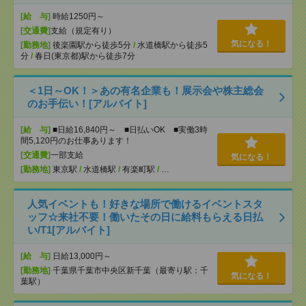
[給 与]
時給1250円～
[交通費]
支給（規定有り）
気になる！
[勤務地]
後楽園駅から徒歩5分
/
水道橋駅から徒歩5
分
/
春日(東京都)駅から徒歩7分
＜1日～OK！＞あの有名企業も！展示会や株主総会
のお手伝い！[アルバイト]
[給 与]
■日給16,840円～ ■日払いOK ■実働3時
間5,120円のお仕事あります！
[交通費]
一部支給
気になる！
[勤務地]
東京駅
/
水道橋駅
/
有楽町駅
/
…
人気イベントも！好きな場所で働けるイベントスタ
ッフ☆来社不要！働いたその日に給料もらえる日払
い/T1[アルバイト]
[給 与]
日給13,000円～
[勤務地]
千葉県千葉市中央区新千葉（最寄り駅：千
気になる！
葉駅）