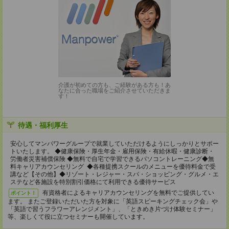
介護が初めての方も、ご経験がある方も！あ
なたに合った職場をご紹介させていただきま
す！
待遇・福利厚生
安心してマンパワーグループで就業していただけるようにしっかりとサポー
トいたします。 ◆健康保険・厚生年金・雇用保険・有給休暇・健康診断・
労働者災害補償保険 ◆無料で自宅で学習できるパソコントレーニング◆無
料キャリアカウンセリング ◆各種提携スクールのメニューを優待料金で受
講など【その他】◆リゾート・レジャー・スパ・ショッピング・グルメ・エ
ステなど各施設を特別割引価格にて利用できる優待サービス
有資格者によるキャリアカウンセリングを無料でご提供してい
ポイント！
ます。 またご登録いただいた方を対象に「英語スピーキングチェック会」や
「英語で習うフラワーアレンジメント」、「ときめき片づけ体験セミナー」
等、楽しくて役に立つセミナーも開催しています。