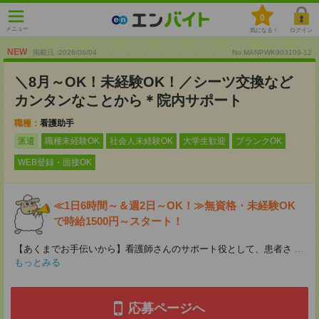
0
メニュー
気になる！
ログイン
NEW
掲載日 :2026
/
08
/
04
No.MANPWK903109-12
＼8月～OK！未経験OK！／シーツ交換など
カンタンなことから＊院内サポート
職種：
看護助手
派遣
職種未経験OK
社会人未経験OK
大学生歓迎
ブランクOK
WEB登録・面接OK
≪1日6時間～＆週2日～OK！≫無資格・未経験OK
で時給1500円～スタート！
【あくまでお手伝いから】看護師さんのサポート役として、患者さ
...
もっとみる
応募ページへ