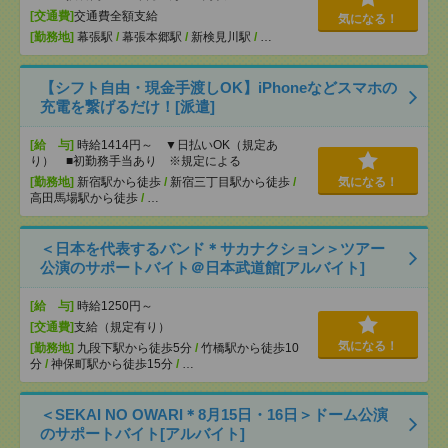
[交通費]
交通費全額支給
気になる！
[勤務地]
幕張駅
/
幕張本郷駅
/
新検見川駅
/
…
【シフト自由・現金手渡しOK】iPhoneなどスマホの
充電を繋げるだけ！[派遣]
[給 与]
時給1414円～ ▼日払いOK（規定あ
り） ■初勤務手当あり ※規定による
[勤務地]
新宿駅から徒歩
/
新宿三丁目駅から徒歩
/
気になる！
高田馬場駅から徒歩
/
…
＜日本を代表するバンド＊サカナクション＞ツアー
公演のサポートバイト＠日本武道館[アルバイト]
[給 与]
時給1250円～
[交通費]
支給（規定有り）
気になる！
[勤務地]
九段下駅から徒歩5分
/
竹橋駅から徒歩10
分
/
神保町駅から徒歩15分
/
…
＜SEKAI NO OWARI＊8月15日・16日＞ドーム公演
のサポートバイト[アルバイト]