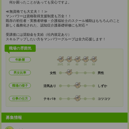
何か困ったことがあっても安心ですよ。
≪無資格でも大丈夫！！≫
マンパワーは資格取得支援制度も万全！！
既存の初任者・実務者研修・介護福祉士のスクール補助はもちろんのこと
新しく義務化された、認知症介護基礎研修にも対応＊
受講後には奨励金を支給（社内規定あり）
スキルアップしたい方をマンパワーグループは全力応援します！
職場の雰囲気
年齢層
20代
30
40
50
60
男女比率
女性
男性
職場の様子
活気あり
しずか
仕事の仕方
テキパキ
コツコツ
募集情報