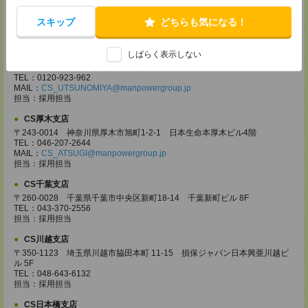
〒370-0831 群馬県高崎市あら町167 高崎第一生命ビルディング11Ｆ
TEL：027-320-6558
スキップ
どちらも気になる！
MAIL：
CS_TAKASAKI@manpowergroup.jp
担当：採用担当
CS宇都宮支店
しばらく表示しない
〒321-0953 栃木県宇都宮市東宿郷3-2-18 高知穂ビル2Ｆ
TEL：0120-923-962
MAIL：
CS_UTSUNOMIYA@manpowergroup.jp
担当：採用担当
CS厚木支店
〒243-0014 神奈川県厚木市旭町1-2-1 日本生命本厚木ビル4階
TEL：046-207-2644
MAIL：
CS_ATSUGI@manpowergroup.jp
担当：採用担当
CS千葉支店
〒260-0028 千葉県千葉市中央区新町18-14 千葉新町ビル 8F
TEL：043-370-2556
担当：採用担当
CS川越支店
〒350-1123 埼玉県川越市脇田本町 11-15 損保ジャパン日本興亜川越ビ
ル 5F
TEL：048-643-6132
担当：採用担当
CS日本橋支店