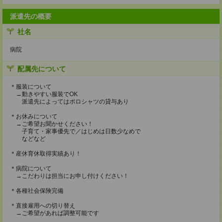
派遣先の概要
社名
病院
配属先について
＊服装について
→動きやすい服装でOK
派遣先によってはポロシャツの貸与あり
＊お休みについて
→ご希望お聞かせください！
子育て・家事優先で／はじめは日数少なめで
などなど
＊産休育休取得実績あり！
＊病院について
→こだわりは担当にお申し付けください！
＊各種社会保険完備
＊直接雇用への切り替え
→ご希望があれば調整可能です