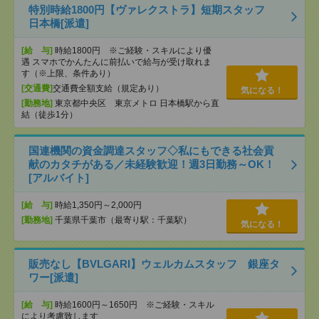
特別時給1800円【ヴァレクストラ】短期スタッフ
日本橋[派遣]
[給 与]
時給1800円 ※ご経験・スキルにより優
遇 スマホでかんたんに前払いで給与が受け取れま
す（※上限、条件あり）
[交通費]
交通費全額支給（規定あり）
気になる！
[勤務地]
東京都中央区 東京メトロ 日本橋駅から直
結（徒歩1分）
国連機関の資金調達スタッフ◇私にもできる社会貢
献のカタチがある／未経験歓迎！週3日勤務～OK！
[アルバイト]
[給 与]
時給1,350円～2,000円
[勤務地]
千葉県千葉市（最寄り駅：千葉駅）
気になる！
販売なし【BVLGARI】ウェルカムスタッフ 銀座タ
ワー[派遣]
[給 与]
時給1600円～1650円 ※ご経験・スキル
により考慮致します