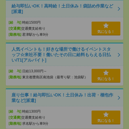
給与即払いOK！高時給！土日休み！袋詰め作業など
[派遣]
[給 与]
時給1500円
[交通費]
交通費支給有り
気になる！
[勤務地]
君津駅から車9分
人気イベントも！好きな場所で働けるイベントスタ
ッフ☆来社不要！働いたその日に給料もらえる日払
い/T1[アルバイト]
[給 与]
日給13,000円～
[勤務地]
東京都豊島区南池袋（最寄り駅：池袋駅）
気になる！
座り仕事！給与即払いOK！土日休み！出荷・梱包作
業など[派遣]
[給 与]
時給1300円
[交通費]
交通費支給有り
気になる！
[勤務地]
求名駅から車9分