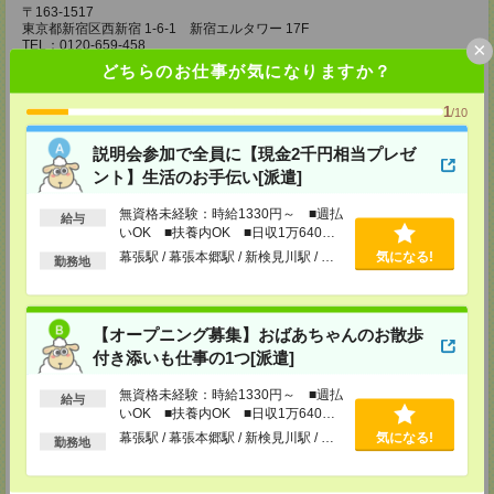
〒163-1517
東京都新宿区西新宿 1-6-1 新宿エルタワー 17F
×
TEL：0120-659-458
MAIL：
CS_SHINJUKU@manpowergroup.jp
どちらのお仕事が気になりますか？
担当：採用担当
1
CS立川支店
/10
〒190-0012
東京都立川市曙町2-34-7 ファーレイーストビル 8F
説明会参加で全員に【現金2千円相当プレゼ
TEL：0120-659-460
ント】生活のお手伝い[派遣]
MAIL：
CS_TACHIKAWA@manpowergroup.jp
担当：採用担当
無資格未経験：時給1330円～ ■週払
給与
いOK ■扶養内OK ■日収1万640円
CS横浜支店
以上
〒220-8136
幕張駅 / 幕張本郷駅 / 新検見川駅 / …
気になる!
勤務地
神奈川県横浜市西区みなとみらい 2-2-1 横浜ランドマークタワー36F
TEL：0120-659-459
MAIL：
CS_YOKOHAMA@manpowergroup.jp
担当：採用担当
【オープニング募集】おばあちゃんのお散歩
CS大宮支店
付き添いも仕事の1つ[派遣]
〒330-0854 埼玉県さいたま市大宮区桜木町 1-10-16 シーノ大宮ノース
ウイング 9階
無資格未経験：時給1330円～ ■週払
給与
TEL：0120-769-355
いOK ■扶養内OK ■日収1万640円
MAIL：
CS_OMIYA@manpowergroup.jp
以上
幕張駅 / 幕張本郷駅 / 新検見川駅 / …
気になる!
担当：採用担当
勤務地
CS高崎支店