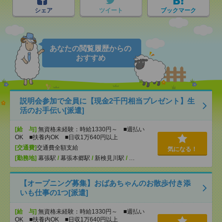
シェア
ツイート
ブックマーク
あなたの閲覧履歴からの
おすすめ
説明会参加で全員に【現金2千円相当プレゼント】生
活のお手伝い[派遣]
[給 与]
無資格未経験：時給1330円～ ■週払い
OK ■扶養内OK ■日収1万640円以上
[交通費]
交通費全額支給
気になる！
[勤務地]
幕張駅
/
幕張本郷駅
/
新検見川駅
/
…
【オープニング募集】おばあちゃんのお散歩付き添
いも仕事の1つ[派遣]
[給 与]
無資格未経験：時給1330円～ ■週払い
OK ■扶養内OK ■日収1万640円以上