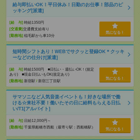
給与即払いOK！平日休み！日勤のお仕事！部品のピ
ッキング[派遣]
[給 与]
時給1350円
[交通費]
交通費支給有り
気になる！
[勤務地]
稲毛駅から車10分
短時間シフトあり！WEBでサクッと登録OK＊クッキ
ーなどの仕分け[派遣]
[給 与]
時給1500円 ■日払い・週払いOK！(規定
あり) ■現金日払いもOK(規定あり)
気になる！
[勤務地]
新宿駅
/
新宿三丁目駅
サマソニなど人気音楽イベントも！好きな場所で働
ける☆来社不要！働いたその日に給料もらえる日払
い/T1[アルバイト]
[給 与]
日給12,000円～
[勤務地]
千葉県船橋市西船（最寄り駅：西船橋駅）
気になる！