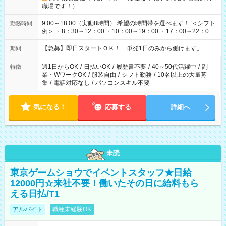
職場です！）
9:00～18:00（実動8時間） 希望の時間帯を選べます！ ＜シフト
勤務時間
例＞ ・8：30～12：00 ・10：00～19：00 ・17：00～22：00
・13：00～22：00 ・22：00～翌6：00 など
【急募】即日スタートＯＫ！ 単発1日のみから働けます。
期間
週1日からOK
/
日払いOK
/
履歴書不要
/
40～50代活躍中
/
副
特徴
業・WワークOK
/
服装自由
/
シフト勤務
/
10名以上の大量募
集
/
電話対応なし
/
パソコンスキル不要
気になる！
応募する
詳細へ
未読
東京ゲームショウでイベントスタッフ★日給
12000円☆来社不要！働いたその日に給料もら
える日払/T1
アルバイト
職種未経験OK