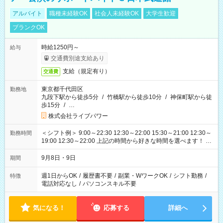
アルバイト
職種未経験OK
社会人未経験OK
大学生歓迎
ブランクOK
時給1250円～
給与
交通費別途支給あり
支給（規定有り）
交通費
東京都千代田区
勤務地
九段下駅から徒歩5分
/
竹橋駅から徒歩10分
/
神保町駅から徒
歩15分
/
…
株式会社ライブパワー
＜シフト例＞ 9:00～22:30 12:30～22:00 15:30～21:00 12:30～
勤務時間
19:00 12:30～22:00 上記の時間から好きな時間を選べます！ ※
時間は変更となる可能性があります
9月8日・9日
期間
週1日からOK
/
履歴書不要
/
副業・WワークOK
/
シフト勤務
/
特徴
電話対応なし
/
パソコンスキル不要
気になる！
応募する
詳細へ