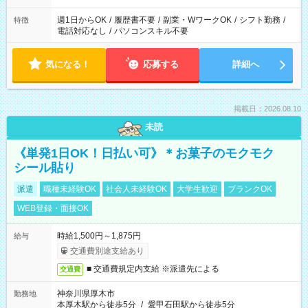
週1日からOK
/
履歴書不要
/
副業・WワークOK
/
シフト勤務
/
特徴
電話対応なし
/
パソコンスキル不要
気になる！
応募する
詳細へ
掲載日：2026.08.10
未読
《単発1日OK！日払い可》＊お菓子のモクモク
シール貼り
派遣
職種未経験OK
社会人未経験OK
大学生歓迎
ブランクOK
WEB登録・面接OK
時給1,500円～1,875円
給与
交通費別途支給あり
■ 交通費規定内支給 ※派遣先による
交通費
神奈川県厚木市
勤務地
本厚木駅から徒歩5分
/
愛甲石田駅から徒歩5分