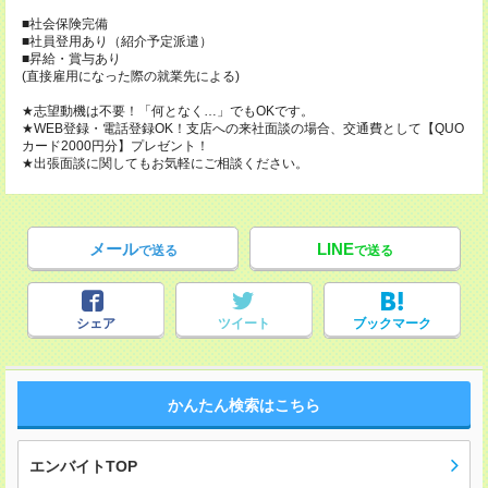
■社会保険完備
■社員登用あり（紹介予定派遣）
■昇給・賞与あり
(直接雇用になった際の就業先による)
★志望動機は不要！「何となく…」でもOKです。
★WEB登録・電話登録OK！支店への来社面談の場合、交通費として【QUO
カード2000円分】プレゼント！
★出張面談に関してもお気軽にご相談ください。
メール
LINE
で送る
で送る
シェア
ツイート
ブックマーク
かんたん検索はこちら
エンバイトTOP