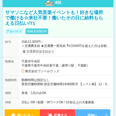
未読
サマソニなど人気音楽イベントも！好きな場所
で働ける☆来社不要！働いたその日に給料もら
える日払い/T1
アルバイト
職種未経験OK
日給12,000円～
給与
＋交通費支給 ★交通費一部支給 ┗1日500円を超えた分は全額支
給！ ※往復500円以内の方は自己負担となります ★日払いOK！
交通費別途支給あり
（規定あり） ┗働いたその日に現金GET♪ お仕事後はコンビニ
ATMから 日払い分を引き落とせます！ 【試用期間】試用期間
千葉市中央区
勤務地
なし
千葉県千葉市中央区新千葉（最寄り駅：千葉駅）
株式会社ワンベルウッズ
勤務時間は指定なし
勤務時間
変形労働時間制 想定労働時間160時間/月 【シフト例】 12：00
～22：00
単発・1日のみOK
期間
日払いOK / 副業・WワークOK / 10名以上の大量募集
特徴
気になる！
応募する
詳細へ