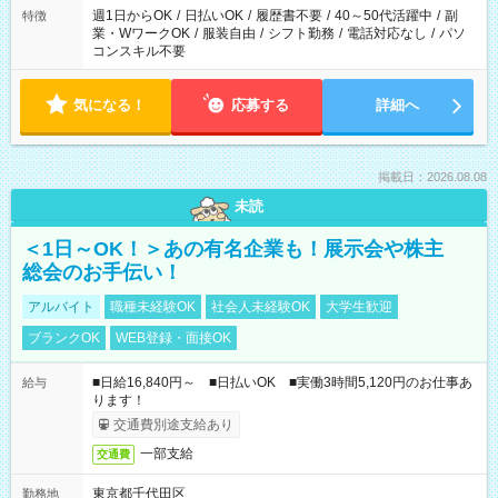
週1日からOK
/
日払いOK
/
履歴書不要
/
40～50代活躍中
/
副
特徴
業・WワークOK
/
服装自由
/
シフト勤務
/
電話対応なし
/
パソ
コンスキル不要
気になる！
応募する
詳細へ
掲載日：2026.08.08
未読
＜1日～OK！＞あの有名企業も！展示会や株主
総会のお手伝い！
アルバイト
職種未経験OK
社会人未経験OK
大学生歓迎
ブランクOK
WEB登録・面接OK
■日給16,840円～ ■日払いOK ■実働3時間5,120円のお仕事あ
給与
ります！
交通費別途支給あり
一部支給
交通費
東京都千代田区
勤務地