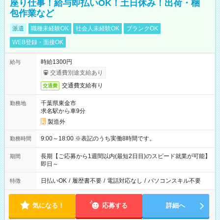
座り仕事！給与即払いOK！土日休み！出荷・梱
包作業など
派遣
職種未経験OK
社会人未経験OK
ブランクOK
WEB登録・面接OK
時給1300円
給与
交通費別途支給あり
交通費支給有り
交通費
千葉県東金市
勤務地
求名駅から車9分
製造外
9:00～18:00 ※表記のうち実働8時間です。
勤務時間
長期【ご応募から1週間以内(最短2日目)のスピード就業が可能】
期間
即日～
日払いOK
/
履歴書不要
/
電話対応なし
/
パソコンスキル不要
特徴
気になる！
応募する
詳細へ