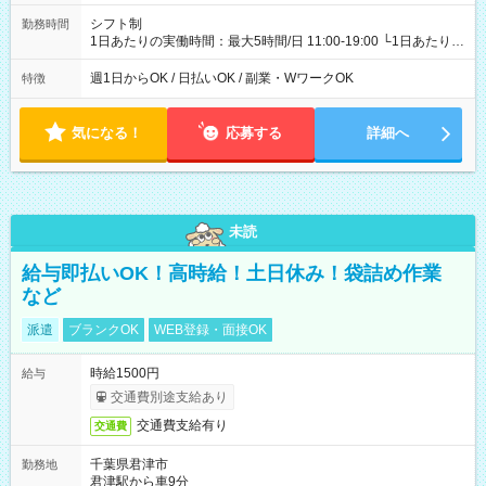
シフト制
勤務時間
1日あたりの実働時間：最大5時間/日 11:00-19:00 └1日あたりの
実働時間：1-5時間 └上記の時間帯内であれば、いつでも勤務可
能！ └平日・土曜日の中で、お好きな曜日でご勤務いただけま
週1日からOK / 日払いOK / 副業・WワークOK
特徴
す！ 【シフト例】 ・11:00～14:00 ・16:30～19:00 ・13:00～
18:00 などのように、自由な働き方が可能なお仕事です！
気になる！
応募する
詳細へ
未読
給与即払いOK！高時給！土日休み！袋詰め作業
など
派遣
ブランクOK
WEB登録・面接OK
時給1500円
給与
交通費別途支給あり
交通費支給有り
交通費
千葉県君津市
勤務地
君津駅から車9分