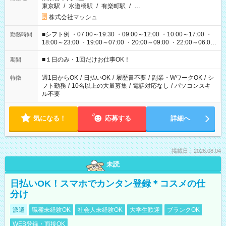
東京駅
/
水道橋駅
/
有楽町駅
/
…
株式会社マッシュ
■シフト例 ・07:00～19:30 ・09:00～12:00 ・10:00～17:00 ・
勤務時間
18:00～23:00 ・19:00～07:00 ・20:00～09:00 ・22:00～06:00
etc ★最短で3時間で5,120円のお仕事から 15時間で2万円近く稼
げるお仕事も！ ご希望のお時間に合わせてご紹介！ ※シフトは
■１日のみ・1回だけお仕事OK！
期間
現場によって異なります。 ※勿論、休憩時間はあるのでご安心
ください！
週1日からOK
/
日払いOK
/
履歴書不要
/
副業・WワークOK
/
シ
特徴
フト勤務
/
10名以上の大量募集
/
電話対応なし
/
パソコンスキ
ル不要
気になる！
応募する
詳細へ
掲載日：2026.08.04
未読
日払いOK！スマホでカンタン登録＊コスメの仕
分け
派遣
職種未経験OK
社会人未経験OK
大学生歓迎
ブランクOK
WEB登録・面接OK