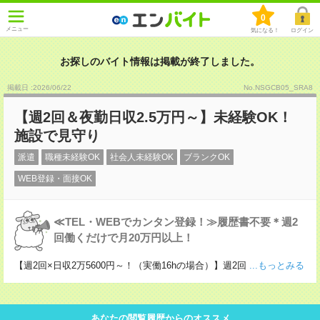
0
メニュー
気になる！
ログイン
お探しのバイト情報は掲載が終了しました。
掲載日 :2026
/
06
/
22
No.NSGCB05_SRA8
【週2回＆夜勤日収2.5万円～】未経験OK！
施設で見守り
派遣
職種未経験OK
社会人未経験OK
ブランクOK
WEB登録・面接OK
≪TEL・WEBでカンタン登録！≫履歴書不要＊週2
回働くだけで月20万円以上！
【週2回×日収2万5600円～！（実働16hの場合）】週2回
...もっとみる
あなたの閲覧履歴からのオススメ