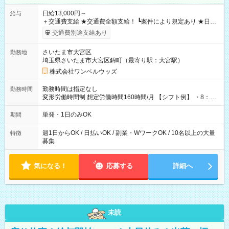
日給13,000円～
給与
＋交通費支給 ★交通費全額支給！ ┗案件により規定あり ★日払
いOK！（規定あり） ┗働いたその日に現金GET♪ お仕事後はコ
交通費別途支給あり
ンビニATMから 日払い分を引き落とせます！ 【試用期間】試
用期間なし
さいたま市大宮区
勤務地
埼玉県さいたま市大宮区錦町（最寄り駅：大宮駅）
株式会社ワンベルウッズ
勤務時間は指定なし
勤務時間
変形労働時間制 想定労働時間160時間/月 【シフト例】 ・8：00
～21：00
単発・1日のみOK
期間
週1日からOK / 日払いOK / 副業・WワークOK / 10名以上の大量
特徴
募集
気になる！
応募する
詳細へ
未読