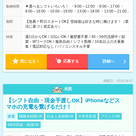
▼選べるシフトいろいろ！ ・9:00～12:00 ・9:00～17:00 ・
勤務時間
9:00～18:00 ・10:00～19:00 ・13:00～18:00 ・13:00～21:00
・22:00～翌6:00 など 上記以外の時間で相談可能なお仕事も！
あなたの希望を教えてください！
【急募＊即日スタートOK】登録後は好きな時に働けます！（業
期間
法に基づく規定あり）
週1日からOK
/
日払いOK
/
履歴書不要
/
40～50代活躍中
/
副
特徴
業・WワークOK
/
服装自由
/
シフト勤務
/
10名以上の大量募
集
/
電話対応なし
/
パソコンスキル不要
気になる！
応募する
詳細へ
掲載日：2026.08.07
未読
【シフト自由・現金手渡しOK】iPhoneなどス
マホの充電を繋げるだけ！
派遣
職種未経験OK
社会人未経験OK
大学生歓迎
ブランクOK
WEB登録・面接OK