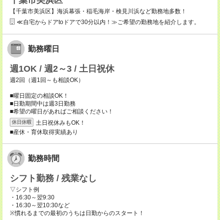
千葉市美浜区
【千葉市美浜区】海浜幕張・稲毛海岸・検見川浜など勤務地多数！
≪自宅からドアtoドアで30分以内！≫ご希望の勤務地を紹介します。
勤務曜日
週1OK / 週2～3 / 土日祝休
週2回（週1回～も相談OK）
■曜日固定の相談OK！
■日勤期間中は週3日勤務
■希望の曜日があればご相談ください！
土日祝休みもOK！
休日休暇
■産休・育休取得実績あり
勤務時間
シフト勤務 / 残業なし
▽シフト例
・16:30～翌9:30
・16:30～翌10:30など
※慣れるまでの最初のうちは日勤からのスタート！