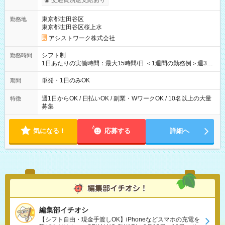
交通費別途支給あり
東京都世田谷区
勤務地
東京都世田谷区桜上水
アシストワーク株式会社
シフト制
勤務時間
1日あたりの実働時間：最大15時間/日 ＜1週間の勤務例＞週3回
勤務 勤務：月・水・金 休み：火・木・土・日 好きな時にお仕事
可能です！ ※1日あたりの最大実働時間は日勤、夜勤共に勤務し
単発・1日のみOK
期間
た時間になります。
週1日からOK / 日払いOK / 副業・WワークOK / 10名以上の大量
特徴
募集
気になる！
応募する
詳細へ
編集部イチオシ
【シフト自由・現金手渡しOK】iPhoneなどスマホの充電を