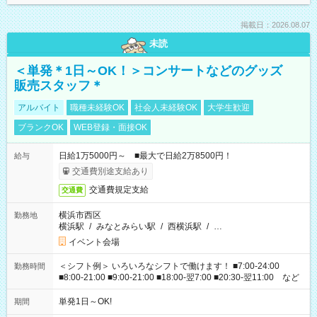
掲載日：2026.08.07
未読
＜単発＊1日～OK！＞コンサートなどのグッズ
販売スタッフ＊
アルバイト
職種未経験OK
社会人未経験OK
大学生歓迎
ブランクOK
WEB登録・面接OK
日給1万5000円～ ■最大で日給2万8500円！
給与
交通費別途支給あり
交通費規定支給
交通費
横浜市西区
勤務地
横浜駅
/
みなとみらい駅
/
西横浜駅
/
…
イベント会場
＜シフト例＞ いろいろなシフトで働けます！ ■7:00-24:00
勤務時間
■8:00-21:00 ■9:00-21:00 ■18:00-翌7:00 ■20:30-翌11:00 など
単発1日～OK!
期間