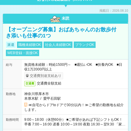
掲載日：2026.08.10
未読
【オープニング募集】おばあちゃんのお散歩付
き添いも仕事の1つ
派遣
職種未経験OK
社会人未経験OK
ブランクOK
WEB登録・面接OK
無資格未経験：時給1500円～ ■週払いOK ■扶養内OK ■日
給与
収1万2000円以上
交通費別途支給あり
交通費全額支給
交通費
神奈川県厚木市
勤務地
本厚木駅
/
愛甲石田駅
≪自宅からドアtoドアで30分以内！≫ご希望の勤務地を紹介
します。
9:00～18:00（休憩60分） ■ご希望があれば下記シフトもOK！
勤務時間
早番 7:00～16:00 遅番 10:00～19:00 夜勤 16:30～翌9:30 「家族
と休みを合わせたい」 「余裕を持って夕飯の準備がしたい」