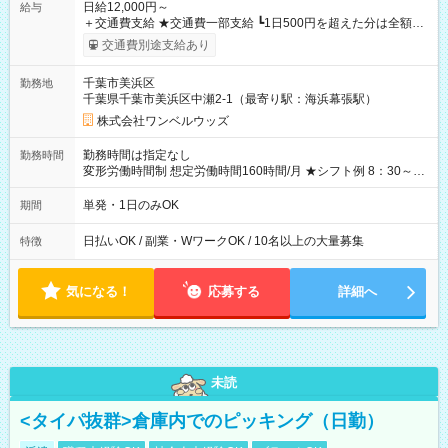
日給12,000円～
給与
＋交通費支給 ★交通費一部支給 ┗1日500円を超えた分は全額支
給！ ※往復500円以内の方は自己負担となります ★日払いOK！
交通費別途支給あり
（規定あり） ┗働いたその日に現金GET♪ お仕事後はコンビニ
ATMから 日払い分を引き落とせます！ 【試用期間】試用期間
千葉市美浜区
勤務地
なし
千葉県千葉市美浜区中瀬2-1（最寄り駅：海浜幕張駅）
株式会社ワンベルウッズ
勤務時間は指定なし
勤務時間
変形労働時間制 想定労働時間160時間/月 ★シフト例 8：30～
19：00
単発・1日のみOK
期間
日払いOK / 副業・WワークOK / 10名以上の大量募集
特徴
気になる！
応募する
詳細へ
未読
<タイパ抜群>倉庫内でのピッキング（日勤）