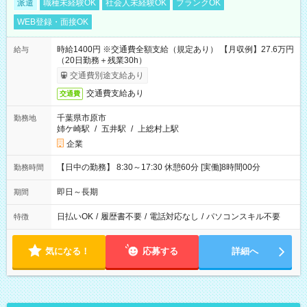
派遣
職種未経験OK
社会人未経験OK
ブランクOK
WEB登録・面接OK
時給1400円 ※交通費全額支給（規定あり） 【月収例】27.6万円
給与
（20日勤務＋残業30h）
交通費別途支給あり
交通費支給あり
交通費
千葉県市原市
勤務地
姉ケ崎駅
/
五井駅
/
上総村上駅
企業
【日中の勤務】 8:30～17:30 休憩60分 [実働]8時間00分
勤務時間
即日～長期
期間
日払いOK
/
履歴書不要
/
電話対応なし
/
パソコンスキル不要
特徴
気になる！
応募する
詳細へ