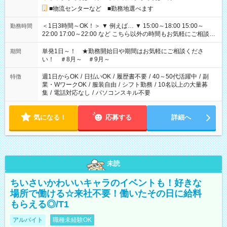
■物流センターなど ■勤務地選べます
＜1日3時間～OK！＞ ▼ 例えば… ▼ 15:00～18:00 15:00～
勤務時間
22:00 17:00～22:00 など こちら以外の時間もお気軽にご相談く
ださい！
単発1日～！ ★勤務開始日や期間はお気軽にご相談くださ
期間
い！ ＃8月～ ＃9月～
週1日からOK
/
日払いOK
/
履歴書不要
/
40～50代活躍中
/
副
特徴
業・WワークOK
/
服装自由
/
シフト勤務
/
10名以上の大量募
集
/
電話対応なし
/
パソコンスキル不要
気になる！
応募する
詳細へ
未読
ちいさいかわいいキャラのイベントも！好きな
場所で働ける☆来社不要！働いたその日に給料
もらえる◎/T1
アルバイト
職種未経験OK