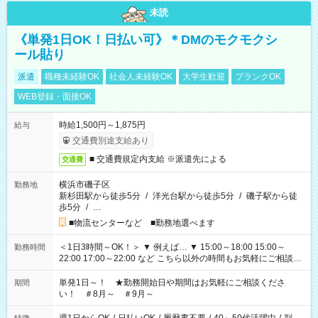
未読
《単発1日OK！日払い可》＊DMのモクモクシ
ール貼り
派遣
職種未経験OK
社会人未経験OK
大学生歓迎
ブランクOK
WEB登録・面接OK
時給1,500円～1,875円
給与
交通費別途支給あり
■ 交通費規定内支給 ※派遣先による
交通費
横浜市磯子区
勤務地
新杉田駅から徒歩5分
/
洋光台駅から徒歩5分
/
磯子駅から徒
歩5分
/
…
■物流センターなど ■勤務地選べます
＜1日3時間～OK！＞ ▼ 例えば… ▼ 15:00～18:00 15:00～
勤務時間
22:00 17:00～22:00 など こちら以外の時間もお気軽にご相談く
ださい！
単発1日～！ ★勤務開始日や期間はお気軽にご相談くださ
期間
い！ ＃8月～ ＃9月～