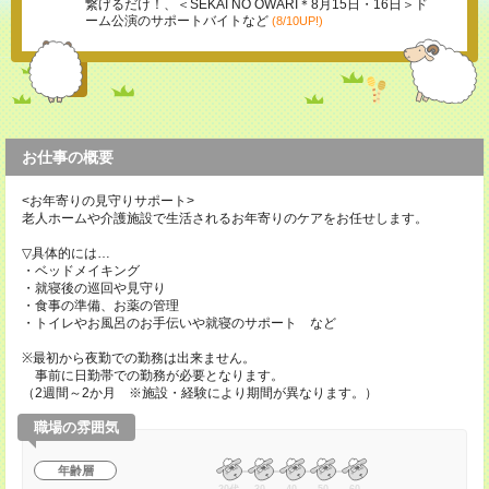
繋げるだけ！、＜SEKAI NO OWARI＊8月15日・16日＞ド
ーム公演のサポートバイトなど
(8/10UP!)
お仕事の概要
<お年寄りの見守りサポート>
老人ホームや介護施設で生活されるお年寄りのケアをお任せします。
▽具体的には…
・ベッドメイキング
・就寝後の巡回や見守り
・食事の準備、お薬の管理
・トイレやお風呂のお手伝いや就寝のサポート など
※最初から夜勤での勤務は出来ません。
事前に日勤帯での勤務が必要となります。
（2週間～2か月 ※施設・経験により期間が異なります。）
職場の雰囲気
年齢層