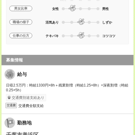
20代
30
40
50
60
男女比率
女性
男性
職場の様子
活気あり
しずか
仕事の仕方
テキパキ
コツコツ
募集情報
給与
日収2.5万円：時給1330円×8h＋残業割増（時給1.25×8h）+深夜割増（時給
0.25×5h）
交通費別途支給あり
交通費全額支給
交通費
勤務地