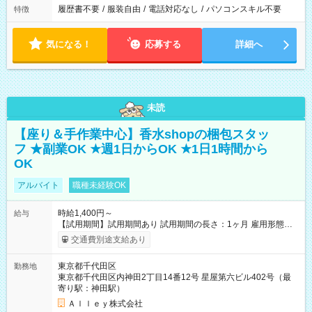
履歴書不要
/
服装自由
/
電話対応なし
/
パソコンスキル不要
特徴
気になる！
応募する
詳細へ
未読
【座り＆手作業中心】香水shopの梱包スタッ
フ ★副業OK ★週1日からOK ★1日1時間から
OK
アルバイト
職種未経験OK
時給1,400円～
給与
【試用期間】試用期間あり 試用期間の長さ：1ヶ月 雇用形態、
給与は本採用時と同じです。
交通費別途支給あり
東京都千代田区
勤務地
東京都千代田区内神田2丁目14番12号 星屋第六ビル402号（最
寄り駅：神田駅）
Ａｌｌｅｙ株式会社