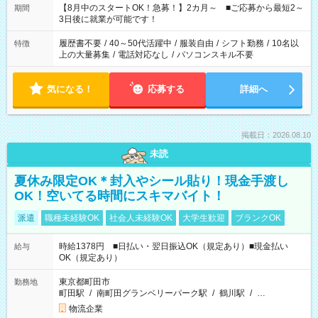
「できれば残業はしたくない」 など、ご希望を教えてください
【8月中のスタートOK！急募！】2カ月～ ■ご応募から最短2～
期間
ね。 ※Wワーク希望の方へ 今ご覧のお仕事で希望する勤務時間
3日後に就業が可能です！
と、もう1つのお仕事の勤務時間。 合計で週40時間を超える場
合は応募できません。
履歴書不要
/
40～50代活躍中
/
服装自由
/
シフト勤務
/
10名以
特徴
上の大量募集
/
電話対応なし
/
パソコンスキル不要
気になる！
応募する
詳細へ
掲載日：2026.08.10
未読
夏休み限定OK＊封入やシール貼り！現金手渡し
OK！空いてる時間にスキマバイト！
派遣
職種未経験OK
社会人未経験OK
大学生歓迎
ブランクOK
時給1378円 ■日払い・翌日振込OK（規定あり）■現金払い
給与
OK（規定あり）
東京都町田市
勤務地
町田駅
/
南町田グランベリーパーク駅
/
鶴川駅
/
…
物流企業