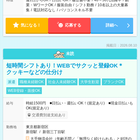
週1日からOK
/
日払いOK
/
履歴書不要
/
40～50代活躍中
/
副
特徴
業・WワークOK
/
服装自由
/
シフト勤務
/
10名以上の大量募
集
/
電話対応なし
/
パソコンスキル不要
気になる！
応募する
詳細へ
掲載日：2026.08.10
未読
短時間シフトあり！WEBでサクッと登録OK＊
クッキーなどの仕分け
派遣
職種未経験OK
社会人未経験OK
大学生歓迎
ブランクOK
WEB登録・面接OK
時給1500円 ■日払い・週払いOK！(規定あり) ■現金日払いも
給与
OK(規定あり)
交通費別途支給あり
東京都新宿区
勤務地
新宿駅
/
新宿三丁目駅
大手物流会社（年齢不問／「無理なく続けられる」と好評の