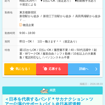
時給1414円～ ▼日払いOK（規定あり） ■初勤務手当あり
給与
※規定による
東京都新宿区
勤務地
新宿駅から徒歩
/
新宿三丁目駅から徒歩
/
高田馬場駅から徒歩
/
…
物流企業
9:00～18:00
勤務時間
即日～OK！ 1日～働けます＾＾（規定あり）
期間
週1日からOK
/
日払いOK
/
履歴書不要
/
40～50代活躍中
/
副
特徴
業・WワークOK
/
服装自由
/
シフト勤務
/
10名以上の大量募
集
/
電話対応なし
/
パソコンスキル不要
気になる！
応募する
詳細へ
掲載日：2026.08.03
未読
＜日本を代表するバンド＊サカナクション＞ツ
アー公演のサポートバイト＠日本武道館