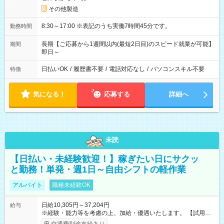
その他製造
8:30～17:00 ※表記のうち実働7時間45分です。
勤務時間
長期【ご応募から1週間以内(最短2日目)のスピード就業が可能】
期間
即日～
日払いOK
/
履歴書不要
/
電話対応なし
/
パソコンスキル不要
特徴
気になる！
応募する
詳細へ
未読
【日払い・未経験歓迎！】稼ぎたい日にサクッ
と勤務！単発・週1日～自由シフトの軽作業
アルバイト
職種未経験OK
日給10,305円～37,204円
給与
※経験・能力等を考慮の上、加給・優遇いたします。 【試用期
間】試用期間なし