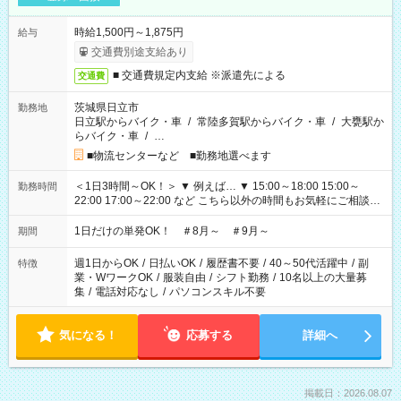
時給1,500円～1,875円
給与
交通費別途支給あり
■ 交通費規定内支給 ※派遣先による
交通費
茨城県日立市
勤務地
日立駅からバイク・車
/
常陸多賀駅からバイク・車
/
大甕駅か
らバイク・車
/
…
■物流センターなど ■勤務地選べます
＜1日3時間～OK！＞ ▼ 例えば… ▼ 15:00～18:00 15:00～
勤務時間
22:00 17:00～22:00 など こちら以外の時間もお気軽にご相談く
ださい！
1日だけの単発OK！ ＃8月～ ＃9月～
期間
週1日からOK
/
日払いOK
/
履歴書不要
/
40～50代活躍中
/
副
特徴
業・WワークOK
/
服装自由
/
シフト勤務
/
10名以上の大量募
集
/
電話対応なし
/
パソコンスキル不要
気になる！
応募する
詳細へ
掲載日：2026.08.07