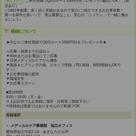
ご来社登録でQUOカード2000円分プレゼント♪週払いOK！（規
ポイント！
定あり）
☆1981年創業。長く続く実績があるので安心♪ご紹介できるお仕事多数！
選べる条件が多いって、実は重要なこと。安心の「ニッケン」で一緒に働き
ましょう♪
登録について
★今ならご来社登録でQUOカード2000円分をプレゼント中★
≪応募～就業までの流れ≫
▼Webまたはお電話にてご応募
▼日研メディカルケアから連絡
▼面談＆ヒアリングの後、スタッフ登録（TEL登録、WEB登録もOKで
す！）
▼お仕事情報の提供
▼職場見学
▼お仕事スタート
■受付時間
9:00～18:00（月～金）
※上記以外でもお気軽に場所・日程等ご相談下さい
※登録会は面接ではありませんので私服でOK
登録場所
メディカルケア事業部 知立オフィス
愛知県知立市栄2-14 あすなろビル3F