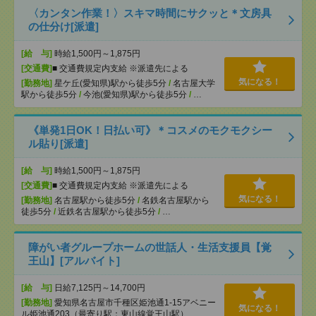
〈カンタン作業！〉スキマ時間にサクッと＊文房具
の仕分け[派遣]
[給 与]
時給1,500円～1,875円
[交通費]
■ 交通費規定内支給 ※派遣先による
気になる！
[勤務地]
星ケ丘(愛知県)駅から徒歩5分
/
名古屋大学
駅から徒歩5分
/
今池(愛知県)駅から徒歩5分
/
…
《単発1日OK！日払い可》＊コスメのモクモクシー
ル貼り[派遣]
[給 与]
時給1,500円～1,875円
[交通費]
■ 交通費規定内支給 ※派遣先による
気になる！
[勤務地]
名古屋駅から徒歩5分
/
名鉄名古屋駅から
徒歩5分
/
近鉄名古屋駅から徒歩5分
/
…
障がい者グループホームの世話人・生活支援員【覚
王山】[アルバイト]
[給 与]
日給7,125円～14,700円
[勤務地]
愛知県名古屋市千種区姫池通1-15アベニー
気になる！
ル姫池通203（最寄り駅：東山線覚王山駅）