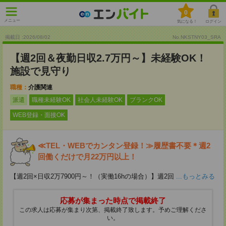
0
メニュー
気になる！
ログイン
掲載日 :2026
/
08
/
02
No.NKSTNY03_SRA
【週2回＆夜勤日収2.7万円～】未経験OK！
施設で見守り
職種：
介護関連
派遣
職種未経験OK
社会人未経験OK
ブランクOK
WEB登録・面接OK
≪TEL・WEBでカンタン登録！≫履歴書不要＊週2
回働くだけで月22万円以上！
【週2回×日収2万7900円～！（実働16hの場合）】週2回
...もっとみる
応募が集まった時点で掲載終了
この求人は応募が集まり次第、掲載終了致します。予めご理解くださ
い。