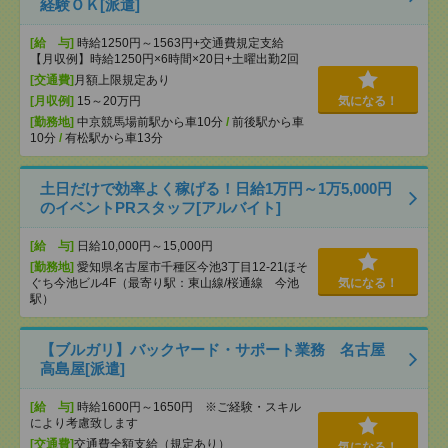
経験ＯＫ[派遣]
[給 与]
時給1250円～1563円+交通費規定支給
【月収例】時給1250円×6時間×20日+土曜出勤2回
[交通費]
月額上限規定あり
[月収例]
15～20万円
気になる！
[勤務地]
中京競馬場前駅から車10分
/
前後駅から車
10分
/
有松駅から車13分
土日だけで効率よく稼げる！日給1万円～1万5,000円
のイベントPRスタッフ[アルバイト]
[給 与]
日給10,000円～15,000円
[勤務地]
愛知県名古屋市千種区今池3丁目12-21ほそ
ぐち今池ビル4F（最寄り駅：東山線/桜通線 今池
気になる！
駅）
【ブルガリ】バックヤード・サポート業務 名古屋
高島屋[派遣]
[給 与]
時給1600円～1650円 ※ご経験・スキル
により考慮致します
[交通費]
交通費全額支給（規定あり）
気になる！