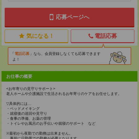
応募ページへ
気になる！
電話応募
電話応募
なら、会員登録しなくても応募できます
よ！
お仕事の概要
<お年寄りの見守りサポート>
老人ホームや介護施設で生活されるお年寄りのケアをお任せします。
▽具体的には…
・ベッドメイキング
・就寝後の巡回や見守り
・食事の準備、お薬の管理
・トイレやお風呂のお手伝いや就寝のサポート など
※最初から夜勤での勤務は出来ません。
事前に日勤帯での勤務が必要となります。