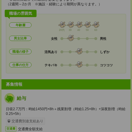
（2週間～2か月 ※施設・経験により期間が異なります。）
職場の雰囲気
年齢層
20代
30
40
50
60
男女比率
女性
男性
職場の様子
活気あり
しずか
仕事の仕方
テキパキ
コツコツ
募集情報
給与
日収2.7万円：時給1450円×8h＋残業割増（時給1.25×8h）+深夜割増（時給
0.25×5h）
交通費別途支給あり
交通費全額支給
交通費