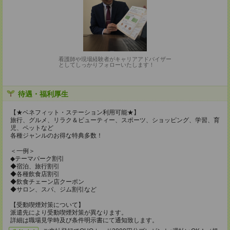
看護師や現場経験者がキャリアアドバイザー
としてしっかりフォローいたします！
待遇・福利厚生
【★ベネフィット・ステーション利用可能★】
旅行、グルメ、リラク＆ビューティー、スポーツ、ショッピング、学習、育
児、ペットなど
各種ジャンルのお得な特典多数！
＜一例＞
◆テーマパーク割引
◆宿泊、旅行割引
◆各種飲食店割引
◆飲食チェーン店クーポン
◆サロン、スパ、ジム割引など
【受動喫煙対策について】
派遣先により受動喫煙対策が異なります。
詳細は職場見学時及び条件明示書にて通知致します。