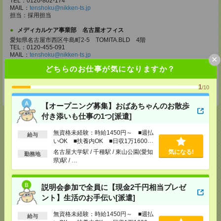
TEL：0120-802-174
MAIL：
tenshoku@nikken-ts.jp
担当：採用担当
メディカルケア事業部 名古屋オフィス
愛知県名古屋市西区牛島町2-5 TOMITA.BLD 4階
TEL：0120-455-091
MAIL：
tenshoku@nikken-ts.jp
×
担当：採用担当
どちらのお仕事が気になりますか？
登録交通費
1
/10
★今ならご来社登録でQUOカード2000円分をプレゼント中★
【オープニング募集】おばあちゃんのお散歩
付き添いも仕事の1つ[派遣]
無資格未経験：時給1450円～ ■週払
給与
いOK ■扶養内OK ■日収1万1600円
応募ページへ
以上
名古屋大学駅 / 千種駅 / 東山公園(愛知
気になる!
勤務地
県)駅 / …
気になる！
電話応募
説明会参加で全員に【現金2千円相当プレゼ
ント】生活のお手伝い[派遣]
メール
LINE
無資格未経験：時給1450円～ ■週払
で送る
で送る
給与