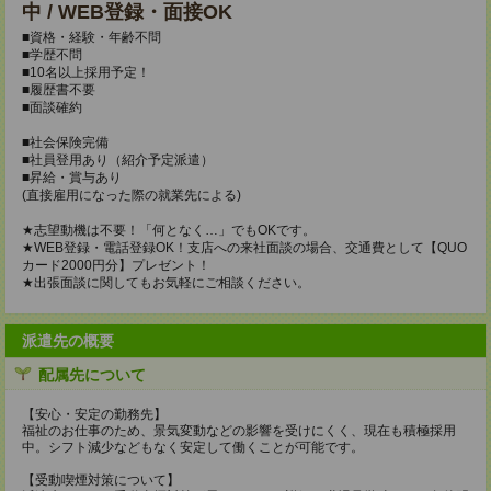
中 / WEB登録・面接OK
■資格・経験・年齢不問
■学歴不問
■10名以上採用予定！
■履歴書不要
■面談確約
■社会保険完備
■社員登用あり（紹介予定派遣）
■昇給・賞与あり
(直接雇用になった際の就業先による)
★志望動機は不要！「何となく…」でもOKです。
★WEB登録・電話登録OK！支店への来社面談の場合、交通費として【QUO
カード2000円分】プレゼント！
★出張面談に関してもお気軽にご相談ください。
派遣先の概要
配属先について
【安心・安定の勤務先】
福祉のお仕事のため、景気変動などの影響を受けにくく、現在も積極採用
中。シフト減少などもなく安定して働くことが可能です。
【受動喫煙対策について】