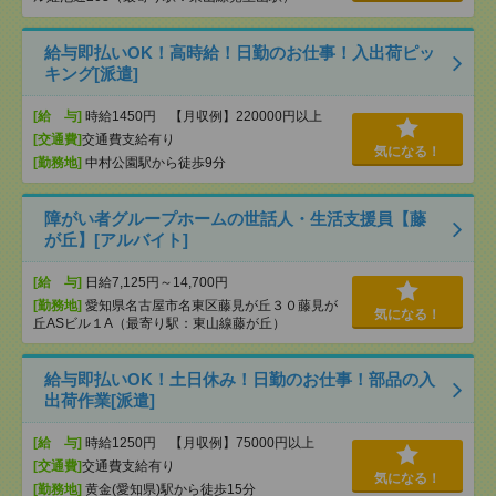
給与即払いOK！高時給！日勤のお仕事！入出荷ピッ
キング[派遣]
[給 与]
時給1450円 【月収例】220000円以上
[交通費]
交通費支給有り
気になる！
[勤務地]
中村公園駅から徒歩9分
障がい者グループホームの世話人・生活支援員【藤
が丘】[アルバイト]
[給 与]
日給7,125円～14,700円
[勤務地]
愛知県名古屋市名東区藤見が丘３０藤見が
気になる！
丘ASビル１A（最寄り駅：東山線藤が丘）
給与即払いOK！土日休み！日勤のお仕事！部品の入
出荷作業[派遣]
[給 与]
時給1250円 【月収例】75000円以上
[交通費]
交通費支給有り
気になる！
[勤務地]
黄金(愛知県)駅から徒歩15分