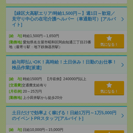
【緑区大高駅エリア/時給1,500円～】週1日～歓迎／
見守り中心の在宅介護ヘルパー（車通勤可）[アルバ
イト]
[給 与]
時給1,500円～1,650円
[勤務地]
愛知県名古屋市昭和区阿由知通三丁目23番
気になる！
地（最寄り駅：地下鉄御器所駅）
給与即払いOK！高時給！土日休み！日勤のお仕事！
検品作業[派遣]
[給 与]
時給1500円 【月収例】240000円以上
[交通費]
交通費支給有り
[月収例]
20～25万円
気になる！
[勤務地]
上小田井駅から徒歩20分
土日だけで効率よく稼げる！日給1万円～1万5,000円
のイベントPRスタッフ[アルバイト]
[給 与]
日給10,000円～15,000円