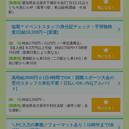
[勤務地]
愛知県名古屋市千種区今池3丁目12-21ほそ
ぐち今池ビル4F（最寄り駅：東山線/桜通線 今池
気になる！
駅）
短期＊イベントスタッフ/身分証チェック・手荷物検
査/日給10,200円～[派遣]
[給 与]
時給1700円～2125円（一律交通費込）
【収入例】6.3万円以上可能 時給1700円×7.5時間
×5日間（勤務日数により異なる）
気になる！
[勤務地]
豊橋駅から車15分
/
二川駅から車14分
/
赤
岩口駅から車10分
高時給2000円☆1日4時間でOK！国際スポーツ大会の
受付スタッフ☆来社不要！日払いOK♪/N1[アルバイ
ト]
[給 与]
時給2,000円～
[勤務地]
愛知県名古屋市中村区名駅（最寄り駅：名
気になる！
古屋駅）
＼PC入力の事務／フォーマットあり！15時半まで/未