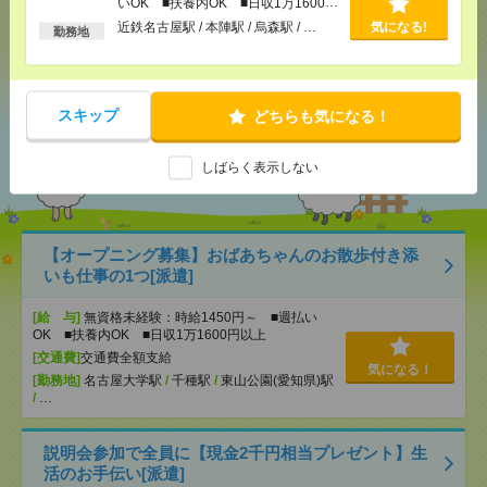
いOK ■扶養内OK ■日収1万1600円
以上
近鉄名古屋駅 / 本陣駅 / 烏森駅 / …
気になる!
勤務地
シェア
ツイート
ブックマーク
スキップ
どちらも気になる！
あなたの閲覧履歴からの
おすすめ
しばらく表示しない
【オープニング募集】おばあちゃんのお散歩付き添
いも仕事の1つ[派遣]
[給 与]
無資格未経験：時給1450円～ ■週払い
OK ■扶養内OK ■日収1万1600円以上
[交通費]
交通費全額支給
気になる！
[勤務地]
名古屋大学駅
/
千種駅
/
東山公園(愛知県)駅
/
…
説明会参加で全員に【現金2千円相当プレゼント】生
活のお手伝い[派遣]