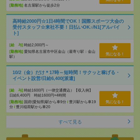
[勤務地]
名古屋駅から徒歩2分
高時給2000円☆1日4時間でOK！国際スポーツ大会の
受付スタッフ☆来社不要！日払いOK♪/N1[アルバイ
ト]
[給 与]
時給2,000円～
[勤務地]
愛知県名古屋市中区金山（最寄り駅：金山
気になる！
駅）
10/2（金）だけ＊17時～短時間！サクッと稼げる・
イベント設営/日給6,400[派遣]
[給 与]
時給1600円（一律交通費込）【収入例】
日給6,400円 時給1600円×4時間
[勤務地]
国府(愛知県)駅から車9分
/
豊川駅から車19
気になる！
分
/
豊川稲荷駅から車20
すべて見る