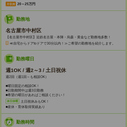
20～25万円
月収例
勤務地
名古屋市中村区
【名古屋市中村区】近鉄名古屋・本陣・烏森・黄金など勤務地多数！
≪自宅からドアtoドアで30分以内！≫ご希望の勤務地を紹介します。
勤務曜日
週1OK / 週2～3 / 土日祝休
週2回（週1回～も相談OK）
■曜日固定の相談OK！
■日勤期間中は週3日勤務
■希望の曜日があればご相談ください！
土日祝休みもOK！
休日休暇
■産休・育休取得実績あり
勤務時間