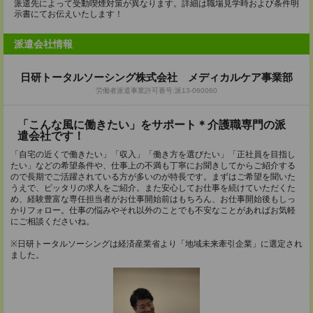
派遣先によって受動喫煙対策が異なります。詳細は職場見学時および条件明
示書にてお伝えいたします！
派遣会社情報
日研トータルソーシング株式会社 メディカルケア事業部
労働者派遣事業許可番号:派13-060060
「こんな風に働きたい」をサポート＊介護職専門の派
遣会社です！
「自宅の近くで働きたい」「収入」「働き方を選びたい」「正社員を目指し
たい」などの希望条件や、仕事上の不満も丁寧にお聞きしてからご紹介する
ので長期でご活躍されている方が多いのが特長です。まずはご希望を聞いた
うえで、ピッタリの求人をご紹介。また安心してお仕事を続けていただくた
め、経験豊富な専任担当者がお仕事開始前はもちろん、お仕事開始後もしっ
かりフォロー。仕事の悩みやそれ以外のことでも不安なことがあればお気軽
にご相談くださいね。
※日研トータルソーシングは経済産業省より「地域未来牽引企業」に選定され
ました。