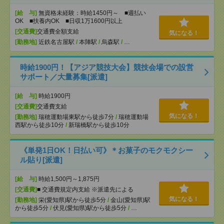
[給 与]
無資格未経験：時給1450円～ ■週払い
OK ■扶養内OK ■日収1万1600円以上
[交通費]
交通費全額支給
気になる！
[勤務地]
近鉄名古屋駅
/
本陣駅
/
烏森駅
/
…
時給1900円！【アジア競技大会】競技会場での設営
サポート／大量募集[派遣]
[給 与]
時給1900円
[交通費]
交通費支給
気になる！
[勤務地]
瑞穂運動場東駅から徒歩7分
/
瑞穂運動場
西駅から徒歩10分
/
新瑞橋駅から徒歩10分
《単発1日OK！日払い可》＊お菓子のモクモクシー
ル貼り[派遣]
[給 与]
時給1,500円～1,875円
[交通費]
■ 交通費規定内支給 ※派遣先による
気になる！
[勤務地]
栄(愛知県)駅から徒歩5分
/
金山(愛知県)駅
から徒歩5分
/
伏見(愛知県)駅から徒歩5分
/
…