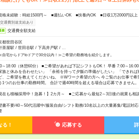
資格未経験：時給1500円～ ■週払いOK ■扶養内OK ■日収1万2000円以上
交通費別途支給あり
交通費全額支給
通費
京都世田谷区
軒茶屋駅
/
世田谷駅
/
下高井戸駅
/
…
≪自宅からドアtoドアで30分以内！≫ご希望の勤務地を紹介します。
00～18:00（休憩60分） ■ご希望があれば下記シフトもOK！ 早番 7:00～16:00 遅
家族と休みを合わせたい」 「余裕を持って夕飯の準備がしたい」 「できれば
ど、ご希望を教えてくださいね。 ※Wワーク希望の方へ 今ご覧のお仕事で希
う1つのお仕事の勤務時間。 合計で週40時間を超える場合は応募できません。
現在も積極採用中！急募！】2カ月～ ■ご応募から最短2～3日後の就業も相
歴書不要
/
40～50代活躍中
/
服装自由
/
シフト勤務
/
10名以上の大量募集
/
電話対応
要
なる！
応募する
詳