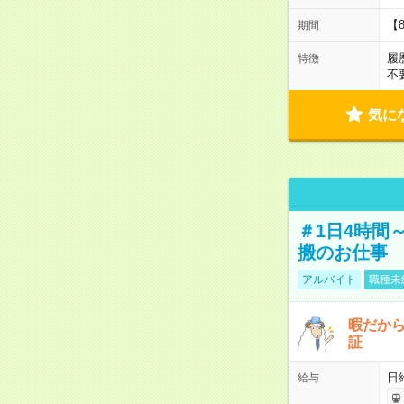
【
期間
履
特徴
不
気に
＃1日4時間
搬のお仕事
アルバイト
職種未
暇だか
証
日
給与