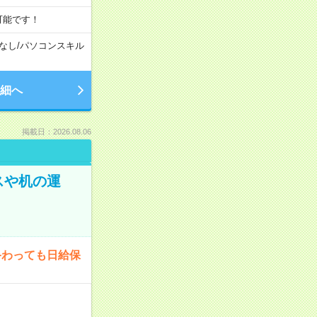
可能です！
なし
/
パソコンスキル
細へ
掲載日：2026.08.06
スや机の運
終わっても日給保