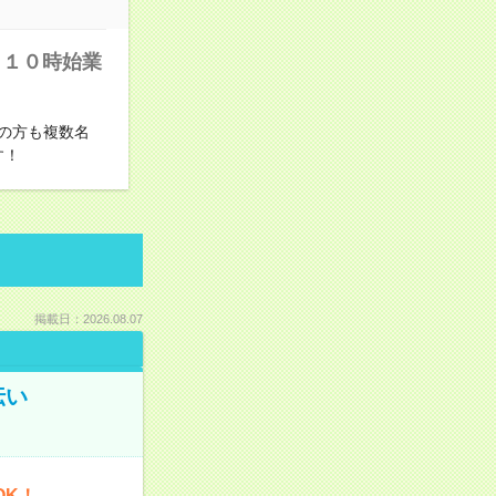
り１０時始業
の方も複数名
す！
掲載日：2026.08.07
伝い
OK！