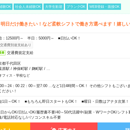
経験OK
社会人未経験OK
大学生歓迎
ブランクOK
WEB登録・面接OK
ら明日だけ働きたい！など柔軟シフトで働き方選べます！嬉し
給：12500円～ 半日：5000円～ ■日払いOK！
交通費別途支給あり
交通費規定支給
通費
京都千代田区
葉原駅
/
神保町駅
/
麹町駅
/
…
オフィス・学校など
0:00～24：00 22：00～翌7:00 …など1日4時間～OK！ その他シフトもござ
ください！
短1日～OK！ ■もちろん即日スタートもOK！ ■曜日・日数はアナタ次第！
1日からOK
/
日払いOK
/
履歴書不要
/
40～50代活躍中
/
副業・WワークOK
/
シフト
集
/
電話対応なし
/
パソコンスキル不要