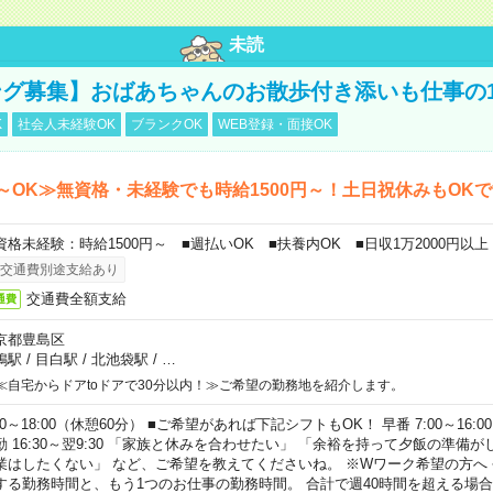
未読
グ募集】おばあちゃんのお散歩付き添いも仕事の
K
社会人未経験OK
ブランクOK
WEB登録・面接OK
～OK≫無資格・未経験でも時給1500円～！土日祝休みもOK
資格未経験：時給1500円～ ■週払いOK ■扶養内OK ■日収1万2000円以上
交通費別途支給あり
交通費全額支給
通費
京都豊島区
鴨駅
/
目白駅
/
北池袋駅
/
…
≪自宅からドアtoドアで30分以内！≫ご希望の勤務地を紹介します。
00～18:00（休憩60分） ■ご希望があれば下記シフトもOK！ 早番 7:00～16:00 遅
勤 16:30～翌9:30 「家族と休みを合わせたい」 「余裕を持って夕飯の準備
業はしたくない」 など、ご希望を教えてくださいね。 ※Wワーク希望の方へ
する勤務時間と、もう1つのお仕事の勤務時間。 合計で週40時間を超える場