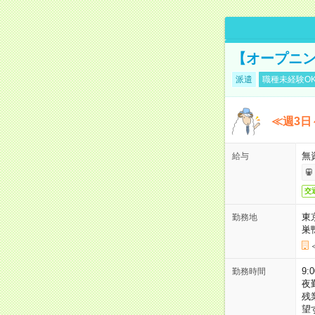
【オープニン
派遣
職種未経験O
≪週3日
無
給与
交
東
勤務地
巣
9:
勤務時間
夜
残
望