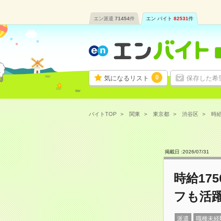
エン派遣
71454
件
エン バイト
82531
件
0
気になるリスト
保存した希
バイトTOP
関東
東京都
渋谷区
時給
掲載日 :
2026
/
07
/
31
時給17
フも活
派遣
職種未経