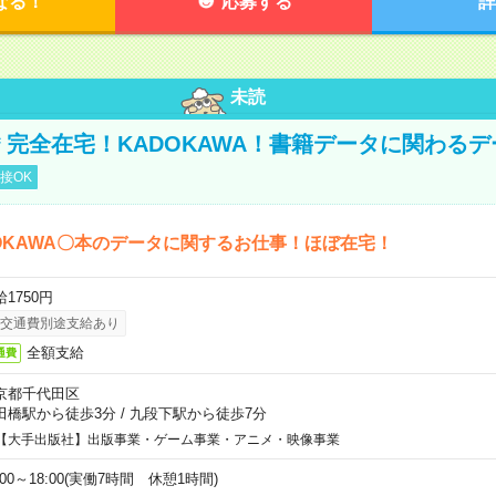
なる！
応募する
詳
未読
円＊完全在宅！KADOKAWA！書籍データに関わる
接OK
OKAWA〇本のデータに関するお仕事！ほぼ在宅！
1750円
交通費別途支給あり
全額支給
通費
京都千代田区
田橋駅から徒歩3分
/
九段下駅から徒歩7分
【大手出版社】出版事業・ゲーム事業・アニメ・映像事業
:00～18:00(実働7時間 休憩1時間)