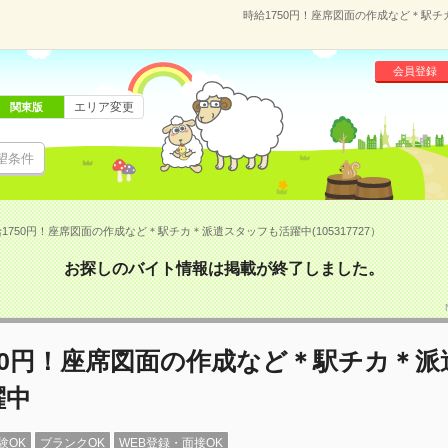
時給1750円！座席図面の作成など＊駅チカ
会員登録
エリア変更
関東版
望条件
1750円！座席図面の作成など＊駅チカ＊派遣スタッフも活躍中(105317727）
お探しのバイト情報は掲載が終了しました。
50円！座席図面の作成など＊駅チカ＊
躍中
験OK
ブランクOK
WEB登録・面接OK