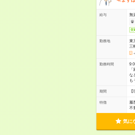
無
給与
交
東
勤務地
三
9:
勤務時間
「
な
も
【
期間
履
特徴
不
気に