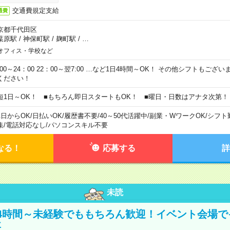
交通費規定支給
通費
京都千代田区
葉原駅
/
神保町駅
/
麹町駅
/
…
オフィス・学校など
0:00～24：00 22：00～翌7:00 …など1日4時間～OK！ その他シフトもござ
ください！
短1日～OK！ ■もちろん即日スタートもOK！ ■曜日・日数はアナタ次第！
1日からOK
/
日払いOK
/
履歴書不要
/
40～50代活躍中
/
副業・WワークOK
/
シフト
集
/
電話対応なし
/
パソコンスキル不要
なる！
応募する
詳
未読
4時間～未経験でももちろん歓迎！イベント会場で
事