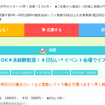
8月中のスタートOK！急募！】2カ月～ ■ご応募から最短2～3日後に就業が
歴書不要
/
40～50代活躍中
/
服装自由
/
シフト勤務
/
10名以上の大量募集
/
電話対応
要
なる！
応募する
詳
未読
～OK＃未経験歓迎！＃日払い＊イベント会場でイ
経験OK
社会人未経験OK
大学生歓迎
ブランクOK
WEB登録・面接OK
ら明日だけ働きたい！など柔軟シフトで働き方選べます！早く
給：10000円～ 半日：5000円～ ■日払いOK！
交通費別途支給あり