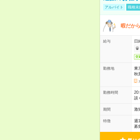
アルバイト
職種未
暇だか
日
給与
交
東
勤務地
秋
2
勤務時間
談
激
期間
週
特徴
募