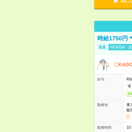
気に
時給1750
派遣
WEB登録・面
〇KAD
時給
給与
交
東
勤務地
飯
10
勤務時間