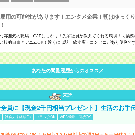
雇用の可能性があります！エンタメ企業！朝はゆっく
！
な雰囲気の職場！OJTしっかり！先輩社員が教えてくれる環境！同業務
比較的自由＊デニムOK！近くには駅・飲食店・コンビニがあり便利で
あなたの閲覧履歴からのオススメ
未読
全員に【現金2千円相当プレゼント】生活のお手
K
社会人未経験OK
ブランクOK
WEB登録・面接OK
相談だけでもOK！≫日収1.2万円以上で週3日～＆土日休みも