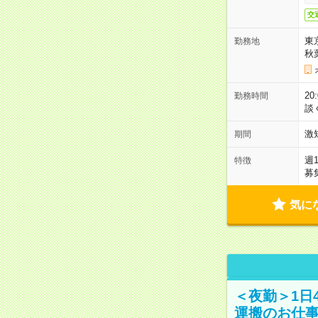
交
東
勤務地
秋
2
勤務時間
談
激
期間
週
特徴
募
気に
＜夜勤＞1日
運搬のお仕