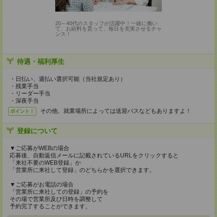
20～40代のスタッフが活躍中！一緒に働い
て、お給料を貰って、毎日を充実させるチャ
ンス！
待遇・福利厚生
・日払い、週払い選択可能（当社規定あり）
・残業手当
・リーダー手当
・深夜手当
その他、就業場所によっては送迎バスなどもありますよ！
ポイント！
登録について
▼ご応募がWEBの場合
応募後、自動返信メールに記載されているURLをクリックすると
「来社不要のWEB登録」か
「営業所に来社して登録」のどちらかを選択できます。
▼ご応募がお電話の場合
「営業所に来社しての登録」の予約を
その場で営業所及び日時を調整して
予約完了することができます。