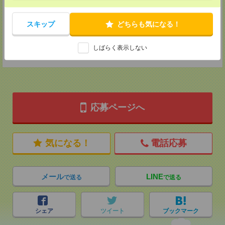
担当：採用センター
所沢営業所
スキップ
どちらも気になる！
埼玉県所沢市北秋津720-7 カデール細渕ビル302
TEL：04-2940-4510
しばらく表示しない
担当：採用センター
応募ページへ
気になる！
電話応募
メール
LINE
で送る
で送る
シェア
ツイート
ブックマーク