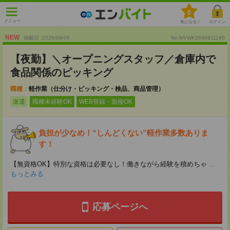
0
メニュー
気になる！
ログイン
NEW
掲載日 :2026
/
08
/
06
No.MYWK2690811160
【夜勤】＼オープニングスタッフ／倉庫内で
食品関係のピッキング
職種：
軽作業（仕分け・ピッキング・検品、商品管理）
派遣
職種未経験OK
WEB登録・面接OK
負担が少なめ！“しんどくない”軽作業多数ありま
す！
【無資格OK】特別な資格は必要なし！働きながら経験を積めちゃ
...
もっとみる
応募ページへ