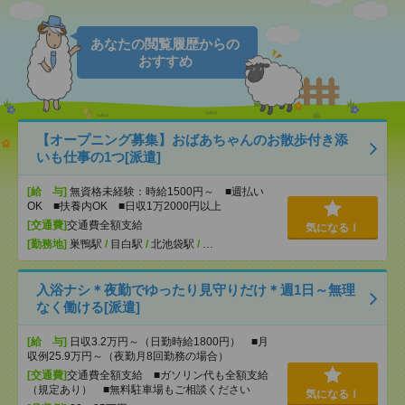
あなたの閲覧履歴からの
おすすめ
【オープニング募集】おばあちゃんのお散歩付き添
いも仕事の1つ[派遣]
[給 与]
無資格未経験：時給1500円～ ■週払い
OK ■扶養内OK ■日収1万2000円以上
[交通費]
交通費全額支給
気になる！
[勤務地]
巣鴨駅
/
目白駅
/
北池袋駅
/
…
入浴ナシ＊夜勤でゆったり見守りだけ＊週1日～無理
なく働ける[派遣]
[給 与]
日収3.2万円～（日勤時給1800円） ■月
収例25.9万円～（夜勤月8回勤務の場合）
[交通費]
交通費全額支給 ■ガソリン代も全額支給
（規定あり） ■無料駐車場もご相談ください
気になる！