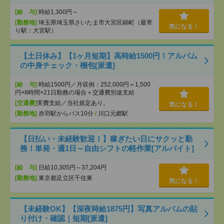
[給 与]
時給1,300円～
[勤務地]
埼玉県埼玉県さいたま市大宮区錦町（最寄
気になる！
り駅：大宮駅）
【土日休み】【1ヶ月短期】高時給1500円！アルバム
の中身チェック・梱包[派遣]
[給 与]
時給1500円／月収例：252,000円＝1,500
円×8時間×21日勤務の場合＋交通費別途支給
[交通費]
実費支給／当社規定あり。
気になる！
[勤務地]
赤羽駅からバス10分
/
川口元郷駅
【日払い・未経験歓迎！】稼ぎたい日にサクッと勤
務！単発・週1日～自由シフトの軽作業[アルバイト]
[給 与]
日給10,305円～37,204円
[勤務地]
東京都足立区千住東
気になる！
【未経験OK】【深夜時給1875円】写真アルバムの貼
り付け・確認｜短期[派遣]