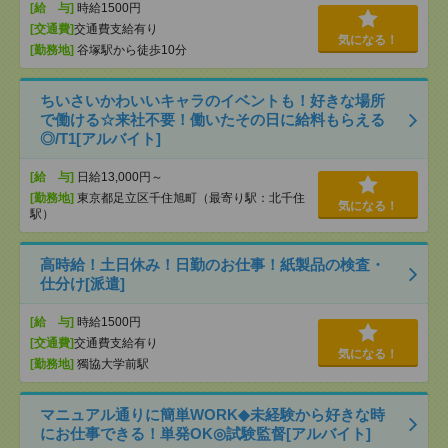
[給 与]
時給1500円
[交通費]
交通費支給有り
気になる！
[勤務地]
谷塚駅から徒歩10分
ちいさいかわいいキャラのイベントも！好きな場所
で働ける☆来社不要！働いたその日に給料もらえる
◎/T1[アルバイト]
[給 与]
日給13,000円～
[勤務地]
東京都足立区千住旭町（最寄り駅：北千住
気になる！
駅）
高時給！土日休み！日勤のお仕事！紙製品の検査・
仕分け[派遣]
[給 与]
時給1500円
[交通費]
交通費支給有り
気になる！
[勤務地]
獨協大学前駅
マニュアル通りに簡単WORK◆未経験から好きな時
にお仕事できる！単発OK◎試験監督[アルバイト]