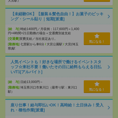
大宮駅）
【未経験OK】【服装＆髪色自由！】お菓子のピッキ
ング・シール貼り｜短期[派遣]
[給 与]
時給1400円／月収例：117,600円＝1,400
円×4時間×21日勤務の場合＋交通費別途支給
[交通費]
実費支給／当社規定あり。
気になる！
[勤務地]
七里駅から車6分
/
大宮公園駅
/
大宮(埼玉
県)駅
人気イベントも！好きな場所で働けるイベントスタ
ッフ☆来社不要！働いたその日に給料もらえる日払
い/T1[アルバイト]
[給 与]
日給13,000円～
[勤務地]
埼玉県川口市東川口（最寄り駅：東川口
気になる！
駅）
座り仕事！給与即払いOK！高時給！土日休み！受入
れ・梱包作業[派遣]