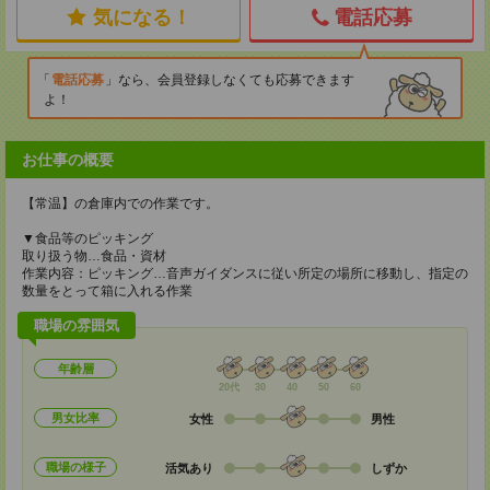
気になる！
電話応募
電話応募
なら、会員登録しなくても応募できます
よ！
お仕事の概要
【常温】の倉庫内での作業です。
▼食品等のピッキング
取り扱う物…食品・資材
作業内容：ピッキング…音声ガイダンスに従い所定の場所に移動し、指定の
数量をとって箱に入れる作業
職場の雰囲気
年齢層
20代
30
40
50
60
男女比率
女性
男性
職場の様子
活気あり
しずか