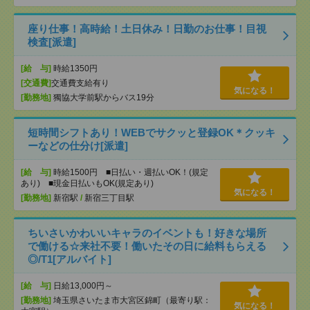
座り仕事！高時給！土日休み！日勤のお仕事！目視
検査[派遣]
[給 与]
時給1350円
[交通費]
交通費支給有り
気になる！
[勤務地]
獨協大学前駅からバス19分
短時間シフトあり！WEBでサクッと登録OK＊クッキ
ーなどの仕分け[派遣]
[給 与]
時給1500円 ■日払い・週払いOK！(規定
あり) ■現金日払いもOK(規定あり)
気になる！
[勤務地]
新宿駅
/
新宿三丁目駅
ちいさいかわいいキャラのイベントも！好きな場所
で働ける☆来社不要！働いたその日に給料もらえる
◎/T1[アルバイト]
[給 与]
日給13,000円～
[勤務地]
埼玉県さいたま市大宮区錦町（最寄り駅：
気になる！