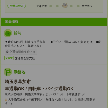
仕事の仕方
テキパキ
コツコツ
募集情報
給与
▼時給1350円+別途深夜手当有 ■日払い・週払いOK！(規定あり) ■現
金日払いもＯＫ（規定あり）
交通費別途支給あり
交通費全額支給
交通費
勤務地
埼玉県草加市
車通勤OK / 自転車・バイク通勤OK
東武伊勢崎線「獨協大学前駅」よりバス15分、下車後徒歩5分
大手物流会社（年齢不問／「無理なく続けられる」と好評の職場で
す！）