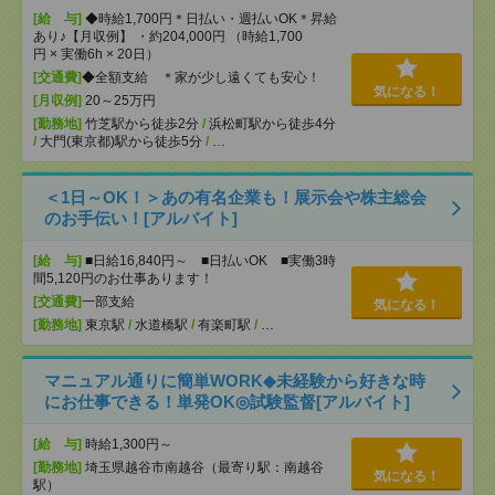
[給 与]
◆時給1,700円＊日払い・週払いOK＊昇給
あり♪【月収例】 ・約204,000円 （時給1,700
円 × 実働6h × 20日）
[交通費]
◆全額支給 ＊家が少し遠くても安心！
気になる！
[月収例]
20～25万円
[勤務地]
竹芝駅から徒歩2分
/
浜松町駅から徒歩4分
/
大門(東京都)駅から徒歩5分
/
…
＜1日～OK！＞あの有名企業も！展示会や株主総会
のお手伝い！[アルバイト]
[給 与]
■日給16,840円～ ■日払いOK ■実働3時
間5,120円のお仕事あります！
[交通費]
一部支給
気になる！
[勤務地]
東京駅
/
水道橋駅
/
有楽町駅
/
…
マニュアル通りに簡単WORK◆未経験から好きな時
にお仕事できる！単発OK◎試験監督[アルバイト]
[給 与]
時給1,300円～
[勤務地]
埼玉県越谷市南越谷（最寄り駅：南越谷
気になる！
駅）