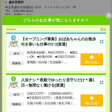
越谷営業所
埼玉県越谷市南越谷1-16-8 イーストサンビル5 5F
TEL：048-990-4510
×
担当：採用センター
どちらのお仕事が気になりますか？
錦糸町営業所
東京都墨田区江東橋４－１９－３ 錦糸町ミハマビル 3階
1
/10
TEL：03-5669-4522
担当：採用センター
【オープニング募集】おばあちゃんのお散歩
新宿営業所
付き添いも仕事の1つ[派遣]
新宿区西新宿1-8-1 新宿ビルディング5Ｆ
TEL：03-6911-4510
無資格未経験：時給1500円～ ■週払
給与
担当：採用センター
いOK ■扶養内OK ■日収1万2000円
以上
巣鴨駅 / 目白駅 / 北池袋駅 / …
気になる!
立川営業所
勤務地
東京都立川市曙町2-31-15 日住金立川ビル3F
TEL：042-540-7331
担当：採用センター
入浴ナシ＊夜勤でゆったり見守りだけ＊週1
池袋営業所
日～無理なく働ける[派遣]
東京都豊島区南池袋2-27-16 近藤ビル4F
TEL：03-5958-4510
日収3.2万円～（日勤時給1800円）
給与
担当：採用センター
■月収例25.9万円～（夜勤月8回勤務
の場合）
勝田台営業所
武蔵小杉駅 / 元住吉駅 / 新丸子駅 / …
気になる!
勤務地
千葉県八千代市勝田台北1-12-1 サイノスビル 3F
TEL：047-486-4510