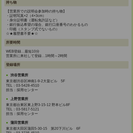
持ち物
【営業所での説明会参加時の持ち物】
・証明写真×2（4×3cm）
・身分証明書（運転免許証など）
・銀行振込希望の場合、銀行口座番号のわかるもの
・印鑑（スタンプ式でないもの）
☆★履歴書不要★☆
所要時間
WEB登録…最短10分
営業所に来社して登録…1時間～2時間
登録場所
渋谷営業所
東京都渋谷区神南1-9-2大畠ビル 5F
TEL：03-5428-4510
担当：採用センター
上野営業所
東京都台東区東上野3-15-12 野本ビル8F
TEL：03-5817-5121
担当：採用センター
蒲田営業所
東京都大田区蒲田5-30-15 第20下川ビル 6F