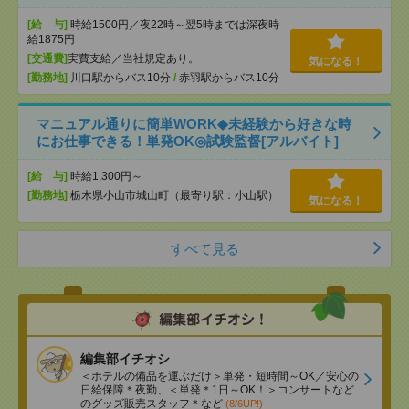
[給 与]
時給1500円／夜22時～翌5時までは深夜時
給1875円
[交通費]
実費支給／当社規定あり。
気になる！
[勤務地]
川口駅からバス10分
/
赤羽駅からバス10分
マニュアル通りに簡単WORK◆未経験から好きな時
にお仕事できる！単発OK◎試験監督[アルバイト]
[給 与]
時給1,300円～
[勤務地]
栃木県小山市城山町（最寄り駅：小山駅）
気になる！
すべて見る
編集部イチオシ
＜ホテルの備品を運ぶだけ＞単発・短時間～OK／安心の
日給保障＊夜勤、＜単発＊1日～OK！＞コンサートなど
のグッズ販売スタッフ＊など
(8/6UP!)