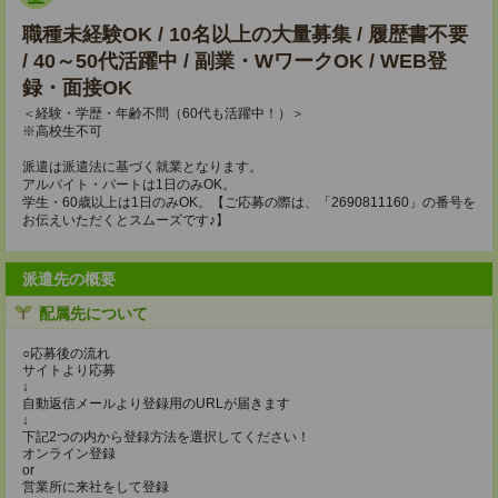
職種未経験OK / 10名以上の大量募集 / 履歴書不要
/ 40～50代活躍中 / 副業・WワークOK / WEB登
録・面接OK
＜経験・学歴・年齢不問（60代も活躍中！）＞
※高校生不可
派遣は派遣法に基づく就業となります。
アルバイト・パートは1日のみOK。
学生・60歳以上は1日のみOK。【ご応募の際は、「2690811160」の番号を
お伝えいただくとスムーズです♪】
派遣先の概要
配属先について
○応募後の流れ
サイトより応募
↓
自動返信メールより登録用のURLが届きます
↓
下記2つの内から登録方法を選択してください！
オンライン登録
or
営業所に来社をして登録