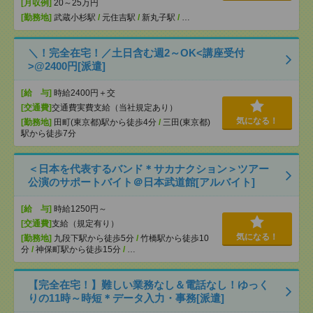
[月収例]
20～25万円
[勤務地]
武蔵小杉駅
/
元住吉駅
/
新丸子駅
/
…
＼！完全在宅！／土日含む週2～OK<講座受付
>@2400円[派遣]
[給 与]
時給2400円＋交
[交通費]
交通費実費支給（当社規定あり）
気になる！
[勤務地]
田町(東京都)駅から徒歩4分
/
三田(東京都)
駅から徒歩7分
＜日本を代表するバンド＊サカナクション＞ツアー
公演のサポートバイト＠日本武道館[アルバイト]
[給 与]
時給1250円～
[交通費]
支給（規定有り）
気になる！
[勤務地]
九段下駅から徒歩5分
/
竹橋駅から徒歩10
分
/
神保町駅から徒歩15分
/
…
【完全在宅！】難しい業務なし＆電話なし！ゆっく
りの11時～時短＊データ入力・事務[派遣]