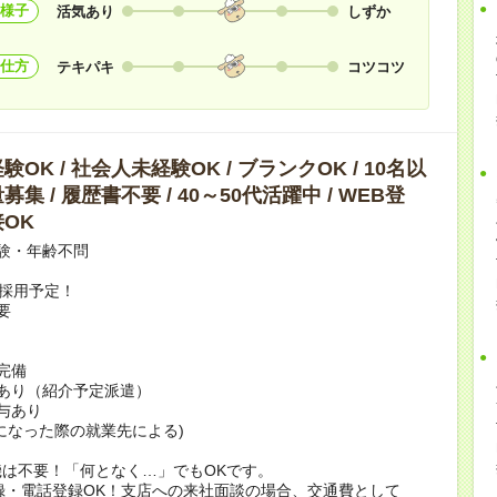
様子
活気あり
しずか
仕方
テキパキ
コツコツ
OK / 社会人未経験OK / ブランクOK / 10名以
集 / 履歴書不要 / 40～50代活躍中 / WEB登
OK
験・年齢不問
上採用予定！
要
完備
あり（紹介予定派遣）
賞与あり
になった際の就業先による)
は不要！「何となく…」でもOKです。
録・電話登録OK！支店への来社面談の場合、交通費として