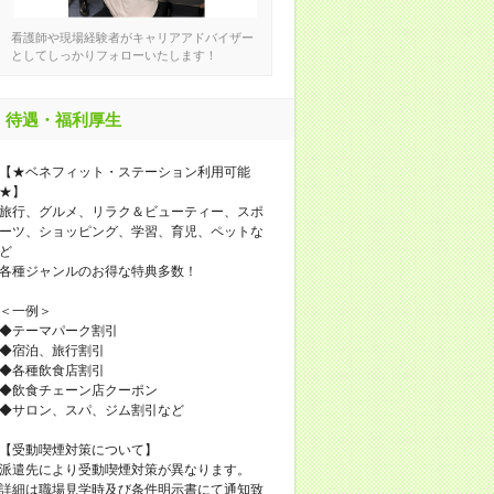
看護師や現場経験者がキャリアアドバイザー
としてしっかりフォローいたします！
待遇・福利厚生
【★ベネフィット・ステーション利用可能
★】
旅行、グルメ、リラク＆ビューティー、スポ
ーツ、ショッピング、学習、育児、ペットな
ど
各種ジャンルのお得な特典多数！
＜一例＞
◆テーマパーク割引
◆宿泊、旅行割引
◆各種飲食店割引
◆飲食チェーン店クーポン
◆サロン、スパ、ジム割引など
【受動喫煙対策について】
派遣先により受動喫煙対策が異なります。
詳細は職場見学時及び条件明示書にて通知致