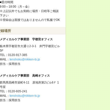
■受付時間
9:00～18:00（月～金）
※上記以外でもお気軽に場所・日程等ご相談
下さい
※登録会は面接ではありませんので私服でOK
登録場所
メディカルケア事業部 宇都宮オフィス
栃木県宇都宮市大通り2-3-1 井門宇都宮ビル
5F
TEL：0120-917-385
MAIL：
tenshoku@nikken-ts.jp
担当：採用担当
メディカルケア事業部 高崎オフィス
群馬県高崎市栄町4-11 原地所第2ビル6Ｆ 1
号室
TEL：0120-935-241
MAIL：
tenshoku@nikken-ts.jp
担当：採用担当