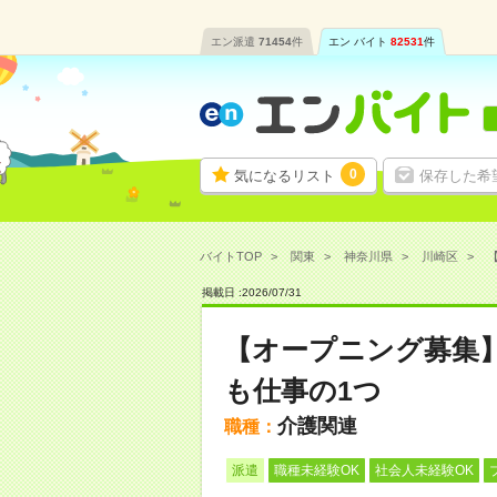
エン派遣
71454
件
エン バイト
82531
件
0
気になるリスト
保存した希
バイトTOP
関東
神奈川県
川崎区
掲載日 :
2026
/
07
/
31
【オープニング募集
も仕事の1つ
介護関連
職種：
派遣
職種未経験OK
社会人未経験OK