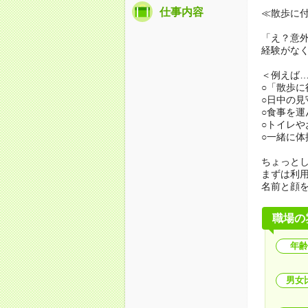
仕事内容
≪散歩に
「え？意
経験がな
＜例えば
○「散歩
○日中の見
○食事を運
○トイレ
○一緒に体
ちょっと
まずは利
名前と顔
職場の
年齢
男女