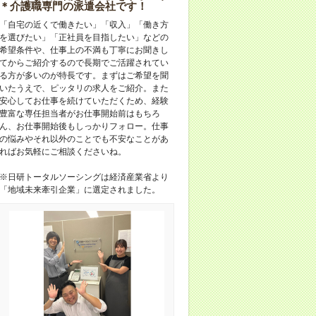
＊介護職専門の派遣会社です！
「自宅の近くで働きたい」「収入」「働き方
を選びたい」「正社員を目指したい」などの
希望条件や、仕事上の不満も丁寧にお聞きし
てからご紹介するので長期でご活躍されてい
る方が多いのが特長です。まずはご希望を聞
いたうえで、ピッタリの求人をご紹介。また
安心してお仕事を続けていただくため、経験
豊富な専任担当者がお仕事開始前はもちろ
ん、お仕事開始後もしっかりフォロー。仕事
の悩みやそれ以外のことでも不安なことがあ
ればお気軽にご相談くださいね。
※日研トータルソーシングは経済産業省より
「地域未来牽引企業」に選定されました。