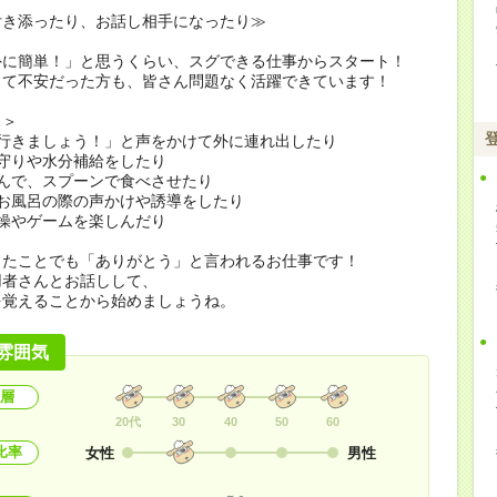
付き添ったり、お話し相手になったり≫
外に簡単！」と思うくらい、スグできる仕事からスタート！
くて不安だった方も、皆さん問題なく活躍できています！
…＞
に行きましょう！」と声をかけて外に連れ出したり
守りや水分補給をしたり
んで、スプーンで食べさせたり
やお風呂の際の声かけや誘導をしたり
操やゲームを楽しんだり
したことでも「ありがとう」と言われるお仕事です！
用者さんとお話しして、
を覚えることから始めましょうね。
雰囲気
層
20代
30
40
50
60
比率
女性
男性