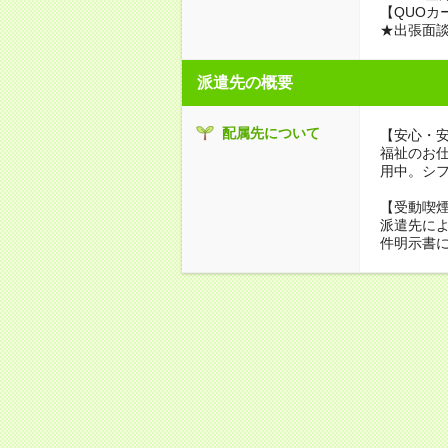
【QUOカ
★出張面
派遣先の概要
配属先について
【安心・
福祉のお
用中。シ
【受動喫
派遣先に
件明示書