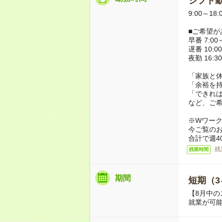
シフト勤
9:00～18
■ご希望が
早番 7:00～
遅番 10:00
夜勤 16:3
「家族と
「余裕を
「できれ
など、ご
※Wワー
今ご覧の
合計で週4
残
残業時間
期間
短期（3
【8月中の
就業が可