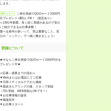
します。
ご来社登録でQUOカード2000円
ポイント！
分プレゼント♪週払いOK！（規定あり）
☆1981年創業。長く続く実績があるので安心
♪ご紹介できるお仕事多数！
選べる条件が多いって、実は重要なこと。安
心の「ニッケン」で一緒に働きましょう♪
登録について
★今ならご来社登録でQUOカード2000円分を
プレゼント中★
≪応募～就業までの流れ≫
▼Webまたはお電話にてご応募
▼日研メディカルケアから連絡
▼面談＆ヒアリングの後、スタッフ登録
（TEL登録、WEB登録もOKです！）
▼お仕事情報の提供
▼職場見学
▼お仕事スタート