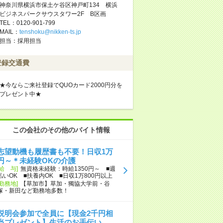
神奈川県横浜市保土ケ谷区神戸町134 横浜
ビジネスパークサウスタワー2F B区画
TEL：0120-901-799
MAIL：
tenshoku@nikken-ts.jp
担当：採用担当
登録交通費
★今ならご来社登録でQUOカード2000円分を
プレゼント中★
この会社のその他のバイト情報
志望動機も履歴書も不要！日収1万
円～＊未経験OKの介護
[給 与]
無資格未経験：時給1350円～ ■週
払いOK ■扶養内OK ■日収1万800円以上
[勤務地]
【草加市】草加・獨協大学前・谷
塚・新田など勤務地多数！
説明会参加で全員に【現金2千円相
当プレゼント】生活のお手伝い