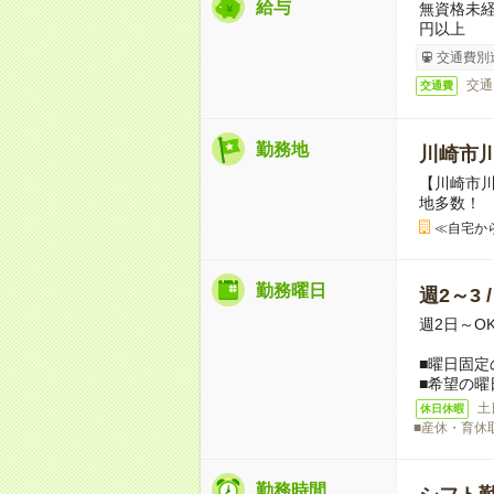
給与
無資格未経
円以上
交通費別
交通
交通費
勤務地
川崎市
【川崎市
地多数！
≪自宅か
勤務曜日
週2～3 
週2日～O
■曜日固定
■希望の曜
土
休日休暇
■産休・育休
勤務時間