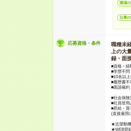
職場の
仕事の
応募資格・条件
職種未経験
上の大量募
録・面接
■資格・経
■学歴不問
■10名以
■履歴書不
■面談確約
■社会保険
■社員登用
■昇給・
(直接雇用
★志望動機
★WEB登