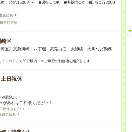
験：時給1500円～ ■週払いOK ■扶養内OK ■日収1万2000
途支給あり
費全額支給
川崎区
川崎区】京急川崎・八丁畷・武蔵白石・大師橋・大川など勤務
らドアtoドアで30分以内！≫ご希望の勤務地を紹介します。
/ 土日祝休
K
の相談OK！
日があればご相談ください！
日祝休みもOK！
取得実績あり