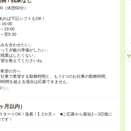
務 / 残業なし
:00（休憩60分）
あれば下記シフトもOK！
16:00
～19:00
0～翌9:30
休みを合わせたい」
持って夕飯の準備がしたい」
ば残業はしたくない」
希望を教えてくださいね。
ク希望の方へ
お仕事で希望する勤務時間と、もう1つのお仕事の勤務時間。
0時間を超える場合は応募できません。
業なし
ヶ月以内）
スタートOK！急募！】2カ月～ ■ご応募から最短2～3日後に
能です！