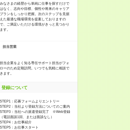
みなさまの経歴から単純に仕事を探すだけで
はなく、志向や目標、個性や将来のキャリア
プランをしっかり把握。次のステップを見据
えた最適な職場環境を提案しておりますの
で、ご満足いただける環境がきっと見つかり
ます。
担当営業
担当企業をよく知る専任サポート担当がフォ
ローのため定期訪問。いつでも気軽に相談で
きます。
登録について
STEP1：応募フォームよりエントリー
STEP2：当社より登録方法についてのご案内
STEP3：当社への派遣登録完了 ※Web登録
（電話面談1回、または面談なし）
STEP4：お仕事紹介
STEP5：お仕事スタート