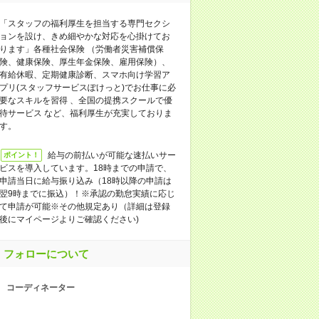
「スタッフの福利厚生を担当する専門セクシ
ョンを設け、きめ細やかな対応を心掛けてお
ります」各種社会保険 （労働者災害補償保
険、健康保険、厚生年金保険、雇用保険）、
有給休暇、定期健康診断、スマホ向け学習ア
プリ(スタッフサービスぽけっと)でお仕事に必
要なスキルを習得 、全国の提携スクールで優
待サービス など、福利厚生が充実しておりま
す。
給与の前払いが可能な速払いサー
ポイント！
ビスを導入しています。18時までの申請で、
申請当日に給与振り込み（18時以降の申請は
翌9時までに振込）！※承認の勤怠実績に応じ
て申請が可能※その他規定あり（詳細は登録
後にマイページよりご確認ください)
フォローについて
コーディネーター