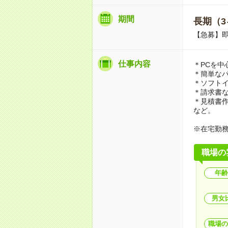
期間
長期（3
【急募】
仕事内容
＊PCを中
＊簡単な
＊ソフト
＊請求書
＊見積書
など。
※在宅勤
職場の
年齢
男女
職場の