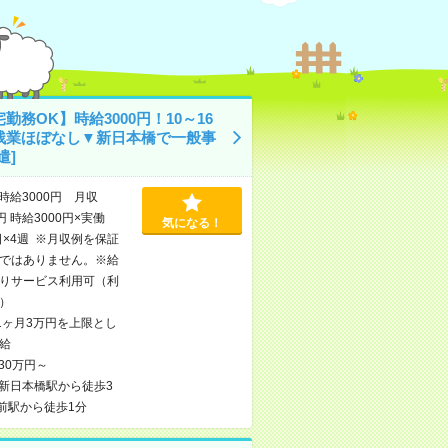
勤務OK】時給3000円！10～16
残業ほぼなし▼新日本橋で一般事
遣]
時給3000円 月収
円 時給3000円×実働
気になる！
日×4週 ※月収例を保証
ではありません。※給
りサービス利用可（利
）
1ヶ月3万円を上限とし
給
30万円～
新日本橋駅から徒歩3
前駅から徒歩1分