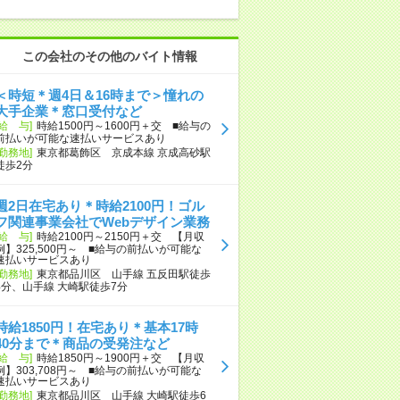
この会社のその他のバイト情報
＜時短＊週4日＆16時まで＞憧れの
大手企業＊窓口受付など
[給 与]
時給1500円～1600円＋交 ■給与の
前払いが可能な速払いサービスあり
[勤務地]
東京都葛飾区 京成本線 京成高砂駅
徒歩2分
週2日在宅あり＊時給2100円！ゴル
フ関連事業会社でWebデザイン業務
[給 与]
時給2100円～2150円＋交 【月収
例】325,500円～ ■給与の前払いが可能な
速払いサービスあり
[勤務地]
東京都品川区 山手線 五反田駅徒歩
4分、山手線 大崎駅徒歩7分
時給1850円！在宅あり＊基本17時
40分まで＊商品の受発注など
[給 与]
時給1850円～1900円＋交 【月収
例】303,708円～ ■給与の前払いが可能な
速払いサービスあり
[勤務地]
東京都品川区 山手線 大崎駅徒歩6