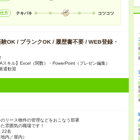
仕方
テキパキ
コツコツ
OK / ブランクOK / 履歴書不要 / WEB登録・
！
Aスキル】Excel（関数）・PowerPoint（プレゼン編集）
派遣歓迎
器のリース物件の管理などをおこなう部署
いた雰囲気の職場です！
 22名
敷地内／屋内）