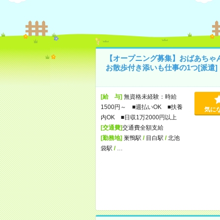
【オープニング募集】おばあちゃ
お散歩付き添いも仕事の1つ[派遣]
[給 与]
無資格未経験：時給
1500円～ ■週払いOK ■扶養
気に
内OK ■日収1万2000円以上
[交通費]
交通費全額支給
[勤務地]
巣鴨駅
/
目白駅
/
北池
袋駅
/
…