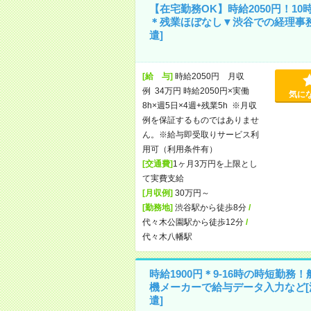
【在宅勤務OK】時給2050円！10
＊残業ほぼなし▼渋谷での経理事務
遣]
[給 与]
時給2050円 月収
例 34万円 時給2050円×実働
気に
8h×週5日×4週+残業5h ※月収
例を保証するものではありませ
ん。※給与即受取りサービス利
用可（利用条件有）
[交通費]
1ヶ月3万円を上限とし
て実費支給
[月収例]
30万円～
[勤務地]
渋谷駅から徒歩8分
/
代々木公園駅から徒歩12分
/
代々木八幡駅
時給1900円＊9-16時の時短勤務！
機メーカーで給与データ入力など[
遣]