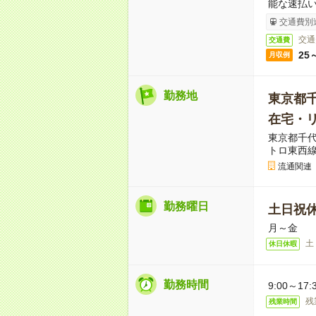
能な速払
交通費別
交通
交通費
25
月収例
勤務地
東京都
在宅・
東京都千代
トロ東西線
流通関連
勤務曜日
土日祝
月～金
土
休日休暇
勤務時間
9:00～1
残
残業時間