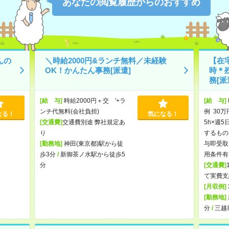
あなたの閲覧履歴からのおすすめ
んの
＼時給2000円&ランチ無料／未経験
【在宅
OK！かんたん事務[派遣]
時＊
務[派
[給 与]
時給2000円＋交 '+ラ
[給 与]
ンチ代無料(会社負担)
例 30万
なる！
気になる！
[交通費]
交通費別途 弊社規定あ
5h×週5
り
するもの
[勤務地]
神田(東京都)駅から徒
与即受取
歩3分
/
新御茶ノ水駅から徒歩5
用条件有
分
[交通費]
て実費支
[月収例]
[勤務地]
分
/
三越