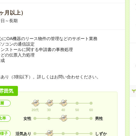
ヶ月以上）
即日～長期
心にOA機器のリース物件の管理などのサポート業務
パソコンの通信設定
インストールに関する申請書の事務処理
などの伝票入力処理
作成
務あり（3割以下）。詳しくはお問い合わせください。
雰囲気
層
20代
30
40
50
60
比率
女性
男性
様子
活気あり
しずか