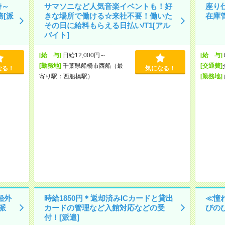
時～
サマソニなど人気音楽イベントも！好
座り
[派
きな場所で働ける☆来社不要！働いた
在庫
その日に給料もらえる日払い/T1[アル
バイト]
[給 与]
日給12,000円～
[給 与]
[勤務地]
千葉県船橋市西船（最
[交通費]
なる！
気になる！
寄り駅：西船橋駅）
[勤務地]
船外
時給1850円＊返却済みICカードと貸出
≪憧
派
カードの管理など入館対応などの受
びのび
付！[派遣]