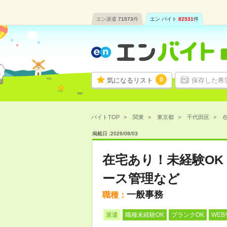
エン派遣
71573
件
エン バイト
82531
件
0
気になるリスト
保存した希
バイトTOP
関東
東京都
千代田区
掲載日 :
2026
/
08
/
03
在宅あり！未経験OK
ース管理など
一般事務
職種：
派遣
職種未経験OK
ブランクOK
WEB