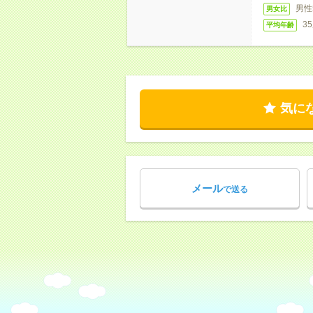
男性
男女比
3
平均年齢
気に
メール
で送る