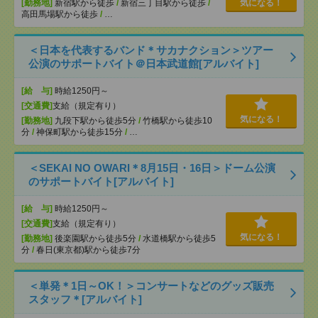
[勤務地]
新宿駅から徒歩
/
新宿三丁目駅から徒歩
/
気になる！
高田馬場駅から徒歩
/
…
＜日本を代表するバンド＊サカナクション＞ツアー
公演のサポートバイト＠日本武道館[アルバイト]
[給 与]
時給1250円～
[交通費]
支給（規定有り）
気になる！
[勤務地]
九段下駅から徒歩5分
/
竹橋駅から徒歩10
分
/
神保町駅から徒歩15分
/
…
＜SEKAI NO OWARI＊8月15日・16日＞ドーム公演
のサポートバイト[アルバイト]
[給 与]
時給1250円～
[交通費]
支給（規定有り）
気になる！
[勤務地]
後楽園駅から徒歩5分
/
水道橋駅から徒歩5
分
/
春日(東京都)駅から徒歩7分
＜単発＊1日～OK！＞コンサートなどのグッズ販売
スタッフ＊[アルバイト]