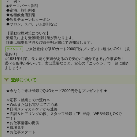
＜一例＞
◆テーマパーク割引
◆宿泊、旅行割引
◆各種飲食店割引
◆飲食チェーン店クーポン
◆サロン、スパ、ジム割引など
【受動喫煙対策について】
派遣先により受動喫煙対策が異なります。
詳細は職場見学時及び条件明示書にて通知致します。
ご来社登録でQUOカード2000円分プレゼント♪週払いOK！（規
ポイント！
定あり）
☆1981年創業。長く続く実績があるので安心♪ご紹介できるお仕事多数！
選べる条件が多いって、実は重要なこと。安心の「ニッケン」で一緒に働き
ましょう♪
登録について
★今ならご来社登録でQUOカード2000円分をプレゼント中★
≪応募～就業までの流れ≫
▼Webまたはお電話にてご応募
▼日研メディカルケアから連絡
▼面談＆ヒアリングの後、スタッフ登録（TEL登録、WEB登録もOKで
す！）
▼お仕事情報の提供
▼職場見学
▼お仕事スタート