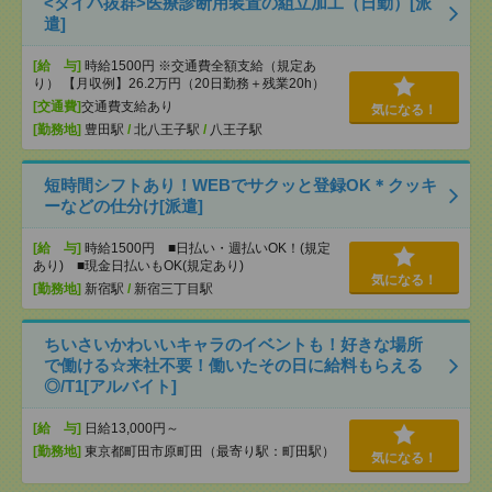
<タイパ抜群>医療診断用装置の組立加工（日勤）[派
遣]
[給 与]
時給1500円 ※交通費全額支給（規定あ
り） 【月収例】26.2万円（20日勤務＋残業20h）
[交通費]
交通費支給あり
気になる！
[勤務地]
豊田駅
/
北八王子駅
/
八王子駅
短時間シフトあり！WEBでサクッと登録OK＊クッキ
ーなどの仕分け[派遣]
[給 与]
時給1500円 ■日払い・週払いOK！(規定
あり) ■現金日払いもOK(規定あり)
気になる！
[勤務地]
新宿駅
/
新宿三丁目駅
ちいさいかわいいキャラのイベントも！好きな場所
で働ける☆来社不要！働いたその日に給料もらえる
◎/T1[アルバイト]
[給 与]
日給13,000円～
[勤務地]
東京都町田市原町田（最寄り駅：町田駅）
気になる！