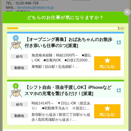
TEL：0120-998-758
MAIL：
tenshoku@nikken-ts.jp
×
担当：採用担当
どちらのお仕事が気になりますか？
メディカルケア事業部 柏オフィス
千葉県柏市末広町5-19 第12関口ビル7F 705号室
1
/10
TEL：0120-935-218
MAIL：
tenshoku@nikken-ts.jp
【オープニング募集】おばあちゃんのお散歩
担当：採用担当
付き添いも仕事の1つ[派遣]
メディカルケア事業部 新宿オフィス
東京都新宿区新宿2-3-10 新宿御苑ビル6階
無資格未経験：時給1500円～ ■週払
給与
TEL：0120-457-235
いOK ■扶養内OK ■日収1万2000円
MAIL：
tenshoku@nikken-ts.jp
以上
巣鴨駅 / 目白駅 / 北池袋駅 / …
気になる!
担当：採用担当
勤務地
メディカルケア事業部 立川事業所
東京都立川市錦町1-12-14
TEL：0120-934-200
【シフト自由・現金手渡しOK】iPhoneなど
MAIL：
tenshoku@nikken-ts.jp
スマホの充電を繋げるだけ！[派遣]
担当：採用担当
時給1414円～ ▼日払いOK（規定あ
メディカルケア事業部 町田オフィス
給与
り） ■初勤務手当あり ※規定によ
東京都町田市森野1-7-23 大樹生命町田ビル6F
る
TEL：0120-453-285
新宿駅から徒歩 / 新宿三丁目駅から徒
気になる!
勤務地
MAIL：
tenshoku@nikken-ts.jp
歩 / 高田馬場駅から徒歩 / …
担当：採用担当