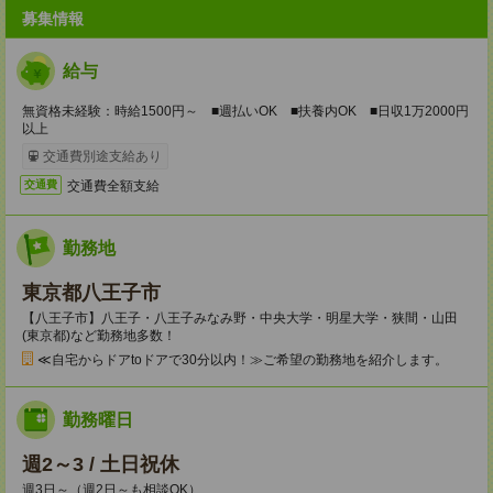
募集情報
給与
無資格未経験：時給1500円～ ■週払いOK ■扶養内OK ■日収1万2000円
以上
交通費別途支給あり
交通費全額支給
交通費
勤務地
東京都八王子市
【八王子市】八王子・八王子みなみ野・中央大学・明星大学・狭間・山田
(東京都)など勤務地多数！
≪自宅からドアtoドアで30分以内！≫ご希望の勤務地を紹介します。
勤務曜日
週2～3 / 土日祝休
週3日～（週2日～も相談OK）