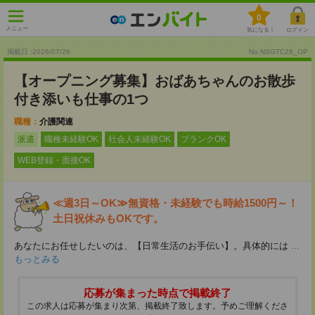
0
メニュー
気になる！
ログイン
掲載日 :2026
/
07
/
26
No.NSGTC28_OP
【オープニング募集】おばあちゃんのお散歩
付き添いも仕事の1つ
職種：
介護関連
派遣
職種未経験OK
社会人未経験OK
ブランクOK
WEB登録・面接OK
≪週3日～OK≫無資格・未経験でも時給1500円～！
土日祝休みもOKです。
あなたにお任せしたいのは、【日常生活のお手伝い】。具体的には
...
もっとみる
応募が集まった時点で掲載終了
この求人は応募が集まり次第、掲載終了致します。予めご理解くださ