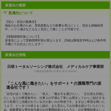
派遣先の概要
配属先について
【安心・安定の勤務先】
福祉のお仕事のため、景気変動などの影響を受けにくく、現在も積極採用
中。シフト減少などもなく安定して働くことが可能です。
【受動喫煙対策について】
派遣先によって受動喫煙対策が異なります。詳細は職場見学時および条件明
示書にてお伝えいたします！
派遣会社情報
日研トータルソーシング株式会社 メディカルケア事業部
労働者派遣事業許可番号:派13-060060
「こんな風に働きたい」をサポート＊介護職専門の派
遣会社です！
「自宅の近くで働きたい」「収入」「働き方を選びたい」「正社員を目指し
たい」などの希望条件や、仕事上の不満も丁寧にお聞きしてからご紹介する
ので長期でご活躍されている方が多いのが特長です。まずはご希望を聞いた
うえで、ピッタリの求人をご紹介。また安心してお仕事を続けていただくた
め、経験豊富な専任担当者がお仕事開始前はもちろん、お仕事開始後もしっ