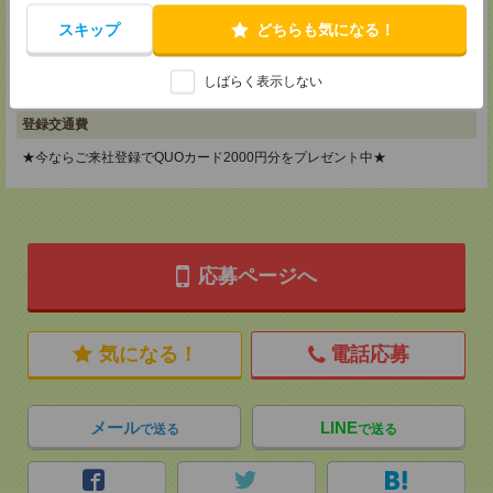
メディカルケア事業部 横浜オフィス
神奈川県横浜市保土ケ谷区神戸町134 横浜ビジネスパークサウスタワー
スキップ
どちらも気になる！
2F B区画
TEL：0120-901-799
MAIL：
tenshoku@nikken-ts.jp
しばらく表示しない
担当：採用担当
登録交通費
★今ならご来社登録でQUOカード2000円分をプレゼント中★
応募ページへ
気になる！
電話応募
メール
LINE
で送る
で送る