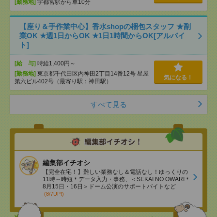
[勤務地]
宇都宮駅から車10分
【座り＆手作業中心】香水shopの梱包スタッフ ★副
業OK ★週1日からOK ★1日1時間からOK[アルバイ
ト]
[給 与]
時給1,400円～
[勤務地]
東京都千代田区内神田2丁目14番12号 星屋
気になる！
第六ビル402号（最寄り駅：神田駅）
すべて見る
編集部イチオシ
【完全在宅！】難しい業務なし＆電話なし！ゆっくりの
11時～時短＊データ入力・事務、＜SEKAI NO OWARI＊
8月15日・16日＞ドーム公演のサポートバイトなど
(8/7UP!)