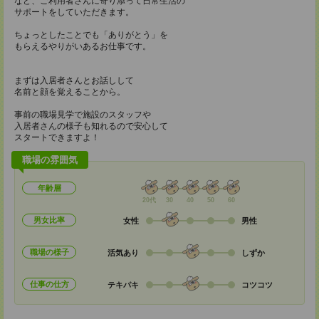
など、ご利用者さんに寄り添って日常生活の
サポートをしていただきます。
ちょっとしたことでも「ありがとう」を
もらえるやりがいあるお仕事です。
まずは入居者さんとお話しして
名前と顔を覚えることから。
事前の職場見学で施設のスタッフや
入居者さんの様子も知れるので安心して
スタートできますよ！
職場の雰囲気
年齢層
20代
30
40
50
60
男女比率
女性
男性
職場の様子
活気あり
しずか
仕事の仕方
テキパキ
コツコツ