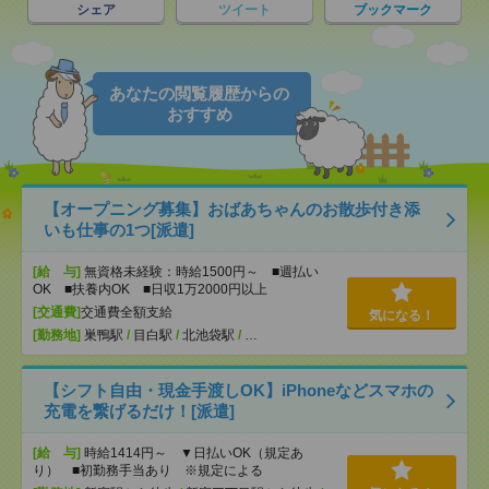
シェア
ツイート
ブックマーク
あなたの閲覧履歴からの
おすすめ
【オープニング募集】おばあちゃんのお散歩付き添
いも仕事の1つ[派遣]
[給 与]
無資格未経験：時給1500円～ ■週払い
OK ■扶養内OK ■日収1万2000円以上
[交通費]
交通費全額支給
気になる！
[勤務地]
巣鴨駅
/
目白駅
/
北池袋駅
/
…
【シフト自由・現金手渡しOK】iPhoneなどスマホの
充電を繋げるだけ！[派遣]
[給 与]
時給1414円～ ▼日払いOK（規定あ
り） ■初勤務手当あり ※規定による