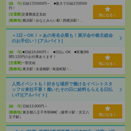
[給 与]
日給1万5000円～ ■最大で日給2万8500
円！
[交通費]
交通費規定支給
気になる！
[勤務地]
横浜駅
/
みなとみらい駅
/
西横浜駅
/
…
＜1日～OK！＞あの有名企業も！展示会や株主総会
のお手伝い！[アルバイト]
[給 与]
■日給16,840円～ ■日払いOK ■実働3時
間5,120円のお仕事あります！
[交通費]
一部支給
気になる！
[勤務地]
東京駅
/
水道橋駅
/
有楽町駅
/
…
人気イベントも！好きな場所で働けるイベントスタ
ッフ☆来社不要！働いたその日に給料もらえる日払
い/T1[アルバイト]
[給 与]
日給13,000円～
[勤務地]
東京都八王子市明神町（最寄り駅：京王八
気になる！
王子駅）