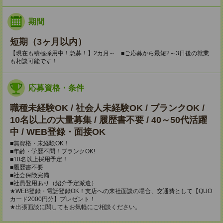
期間
短期（3ヶ月以内）
【現在も積極採用中！急募！】2カ月～ ■ご応募から最短2～3日後の就業
も相談可能です！
応募資格・条件
職種未経験OK / 社会人未経験OK / ブランクOK /
10名以上の大量募集 / 履歴書不要 / 40～50代活躍
中 / WEB登録・面接OK
■無資格・未経験OK！
■年齢・学歴不問！ブランクOK!
■10名以上採用予定！
■履歴書不要
■社会保険完備
■社員登用あり（紹介予定派遣）
★WEB登録・電話登録OK！支店への来社面談の場合、交通費として【QUO
カード2000円分】プレゼント！
★出張面談に関してもお気軽にご相談ください。