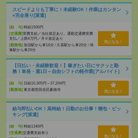
スピードよりも丁寧に！未経験OK！作業はカンタン
×完全座り[派遣]
[給 与]
時給1500円
[交通費]
実費支給／当社規定あり。通勤交通費実費
支払／上限4万円／月※規定あり
気になる！
[勤務地]
加須駅から車10分
/
久喜駅から車20分
/
鴻
巣駅から車20分
【日払い・未経験歓迎！】稼ぎたい日にサクッと勤
務！単発・週1日～自由シフトの軽作業[アルバイト]
[給 与]
日給10,305円～37,204円
[勤務地]
東京都世田谷区豪徳寺
気になる！
給与即払いOK！高時給！日勤のお仕事！梱包・ピッ
キング[派遣]
[給 与]
時給1340円
[交通費]
交通費支給有り
気になる！