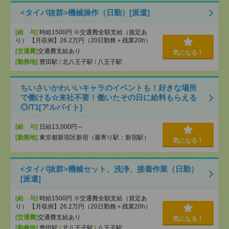
<タイパ抜群>機械操作（日勤）[派遣]
[給 与]
時給1500円 ※交通費全額支給（規定あ
り） 【月収例】26.2万円（20日勤務＋残業20h）
[交通費]
交通費支給あり
気になる！
[勤務地]
豊田駅
/
北八王子駅
/
八王子駅
ちいさいかわいいキャラのイベントも！好きな場所
で働ける☆来社不要！働いたその日に給料もらえる
◎/T1[アルバイト]
[給 与]
日給13,000円～
[勤務地]
東京都新宿区新宿（最寄り駅：新宿駅）
気になる！
<タイパ抜群>機械セット、洗浄、接着作業（日勤）
[派遣]
[給 与]
時給1500円 ※交通費全額支給（規定あ
り） 【月収例】26.2万円（20日勤務＋残業20h）
[交通費]
交通費支給あり
気になる！
[勤務地]
豊田駅
/
北八王子駅
/
八王子駅