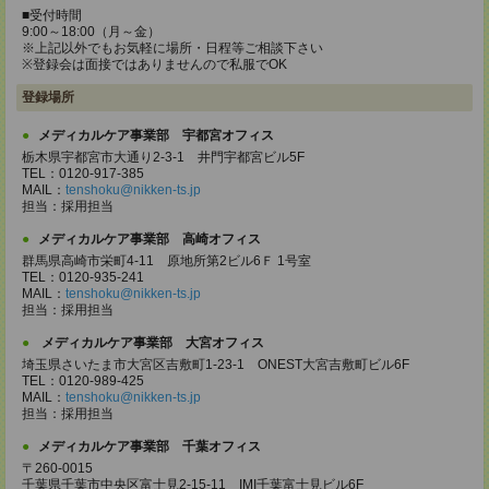
■受付時間
9:00～18:00（月～金）
※上記以外でもお気軽に場所・日程等ご相談下さい
※登録会は面接ではありませんので私服でOK
登録場所
メディカルケア事業部 宇都宮オフィス
栃木県宇都宮市大通り2-3-1 井門宇都宮ビル5F
TEL：0120-917-385
MAIL：
tenshoku@nikken-ts.jp
担当：採用担当
メディカルケア事業部 高崎オフィス
群馬県高崎市栄町4-11 原地所第2ビル6Ｆ 1号室
TEL：0120-935-241
MAIL：
tenshoku@nikken-ts.jp
担当：採用担当
メディカルケア事業部 大宮オフィス
埼玉県さいたま市大宮区吉敷町1-23-1 ONEST大宮吉敷町ビル6F
TEL：0120-989-425
MAIL：
tenshoku@nikken-ts.jp
担当：採用担当
メディカルケア事業部 千葉オフィス
〒260-0015
千葉県千葉市中央区富士見2-15-11 IMI千葉富士見ビル6F