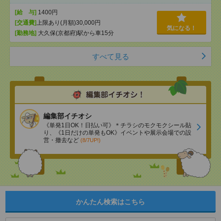
[給 与]
1400円
[交通費]
上限あり(月額)30,000円
気になる！
[勤務地]
大久保(京都府)駅から車15分
すべて見る
編集部イチオシ
《単発1日OK！日払い可》＊チラシのモクモクシール貼
り、《1日だけの単発もOK》イベントや展示会場での設
営・撤去など
(8/7UP!)
かんたん検索はこちら