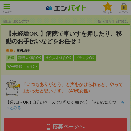
0
メニュー
気になる！
ログイン
掲載日 :2026
/
07
/
27
No.KNSAINms270101
【未経験OK!】病院で車いすを押したり、移
動のお手伝いなどをお任せ！
職種：
看護助手
派遣
職種未経験OK
社会人未経験OK
ブランクOK
WEB登録・面接OK
「いつもありがとう」と声をかけられると、やって
よかったと思います。（40代女性）
【週3日～OK！自分のペースで無理なく働ける】「人の役に立つ
...も
っとみる
応募ページへ