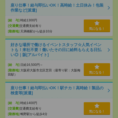
座り仕事！給与即払いOK！高時給！土日休み！包装
作業など[派遣]
[給 与]
時給1300円
[交通費]
交通費支給有り
気になる！
[勤務地]
天満橋駅から徒歩10分
好きな場所で働けるイベントスタッフ☆人気イベン
トも！来社不要！働いたその日に給料もらえる日払
い◎｜阪[アルバイト]
[給 与]
日給16,500円～
[勤務地]
大阪府大阪市北区芝田（最寄り駅：大阪梅
気になる！
田駅）
座り仕事！給与即払いOK！駅チカ！高時給！製品の
検査等[派遣]
[給 与]
時給1400円
[交通費]
交通費支給有り
気になる！
[勤務地]
鴫野駅から徒歩4分