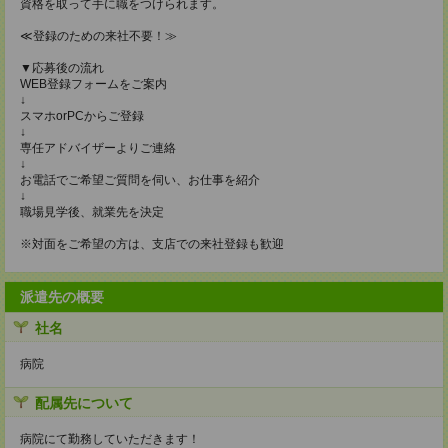
資格を取って手に職をつけられます。
≪登録のための来社不要！≫
▼応募後の流れ
WEB登録フォームをご案内
↓
スマホorPCからご登録
↓
専任アドバイザーよりご連絡
↓
お電話でご希望ご質問を伺い、お仕事を紹介
↓
職場見学後、就業先を決定
※対面をご希望の方は、支店での来社登録も歓迎
派遣先の概要
社名
病院
配属先について
病院にて勤務していただきます！