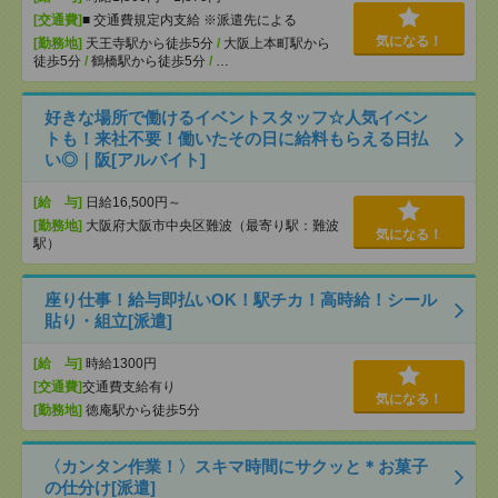
[交通費]
■ 交通費規定内支給 ※派遣先による
気になる！
[勤務地]
天王寺駅から徒歩5分
/
大阪上本町駅から
徒歩5分
/
鶴橋駅から徒歩5分
/
…
好きな場所で働けるイベントスタッフ☆人気イベン
トも！来社不要！働いたその日に給料もらえる日払
い◎｜阪[アルバイト]
[給 与]
日給16,500円～
[勤務地]
大阪府大阪市中央区難波（最寄り駅：難波
気になる！
駅）
座り仕事！給与即払いOK！駅チカ！高時給！シール
貼り・組立[派遣]
[給 与]
時給1300円
[交通費]
交通費支給有り
気になる！
[勤務地]
徳庵駅から徒歩5分
〈カンタン作業！〉スキマ時間にサクッと＊お菓子
の仕分け[派遣]