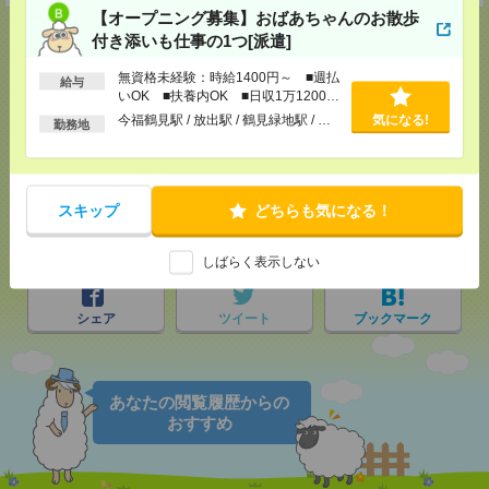
【オープニング募集】おばあちゃんのお散歩
付き添いも仕事の1つ[派遣]
無資格未経験：時給1400円～ ■週払
給与
応募ページへ
いOK ■扶養内OK ■日収1万1200円
以上
今福鶴見駅 / 放出駅 / 鶴見緑地駅 / …
気になる!
勤務地
気になる！
電話応募
スキップ
どちらも気になる！
メール
LINE
で送る
で送る
しばらく表示しない
シェア
ツイート
ブックマーク
あなたの閲覧履歴からの
おすすめ