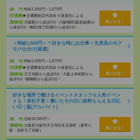
[給 与]
時給1,500円～1,875円
[交通費]
■ 交通費規定内支給 ※派遣先による
気になる！
[勤務地]
大阪駅から徒歩5分
/
大阪梅田(阪急線)駅か
ら徒歩5分
/
梅田(地下鉄)駅から徒歩5分
/
…
＜時給1,500円～＊好きな時にお仕事＞文房具のモク
モク仕分け[派遣]
[給 与]
時給1,500円～1,875円
[交通費]
■ 交通費規定内支給 ※派遣先による
気になる！
[勤務地]
天王寺駅から徒歩5分
/
大阪上本町駅から
徒歩5分
/
鶴橋駅から徒歩5分
/
…
好きな場所で働けるイベントスタッフ☆人気イベン
トも！来社不要！働いたその日に給料もらえる日払
い◎｜阪[アルバイト]
[給 与]
日給16,500円～
[勤務地]
大阪府大阪市天王寺区生玉前町（最寄り
気になる！
駅：谷町九丁目駅）