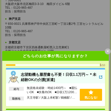
〒530-0001
大阪府大阪市北区梅田3-3-10 梅田ダイビル 6階
TEL：0120-965-487
担当：採用担当
神戸支店
〒650-0021 兵庫県神戸市中央区三宮町一丁目1番2号 三宮セントラルビル
10階
TEL：0120-965-487
担当：採用担当
京都支店
京都府京都市下京区四条通麩屋町西入立売東町1
×
京都フコク生命四条柳馬場ビル 10階
TEL：0120-965-487
どちらのお仕事が気になりますか？
担当：採用担当者
1
/10
天王寺支店
〒545-8533
志望動機も履歴書も不要！日収1.1万円～＊未
大阪市阿倍野区旭町1-2-7あべのメディックス2階
TEL：0120-965-487
経験OKの介護[派遣]
担当：採用担当
無資格未経験：時給1400円～ ■週払
給与
奈良支店
いOK ■扶養内OK ■日収1万1200円
奈良県奈良市本子守町1-1
以上
天王寺駅 / 大阪上本町駅 / 鶴橋駅 / …
気になる!
奈良上三条ビル4階
勤務地
TEL：0120-965-487
担当：採用担当