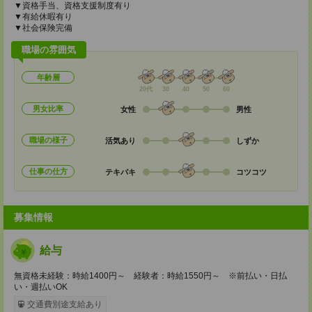
▼資格手当、資格支援制度有り
▼有給休暇有り
▼社会保険完備
職場の雰囲気
年齢層
20代
30
40
50
60
男女比率
女性
男性
職場の様子
活気あり
しずか
仕事の仕方
テキパキ
コツコツ
募集情報
給与
無資格未経験：時給1400円～ 経験者：時給1550円～ ※前払い・日払
い・週払いOK
交通費別途支給あり