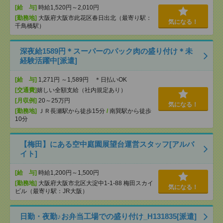
[給 与]
時給1,520円～2,010円
[勤務地]
大阪府大阪市此花区春日出北（最寄り駅：
気になる！
千鳥橋駅）
深夜給1589円＊スーパーのパック肉の盛り付け＊未
経験活躍中[派遣]
[給 与]
1,271円 ～1,589円 ＊日払いOK
[交通費]
嬉しい全額支給（社内規定あり）
[月収例]
20～25万円
気になる！
[勤務地]
ＪＲ長瀬駅から徒歩15分
/
南巽駅から徒歩
10分
【梅田】にある空中庭園展望台運営スタッフ[アルバ
イト]
[給 与]
時給1,200円～1,500円
[勤務地]
大阪府大阪市北区大淀中1-1-88 梅田スカイ
気になる！
ビル（最寄り駅：JR大阪）
日勤・夜勤♪お弁当工場での盛り付け_H131835[派遣]