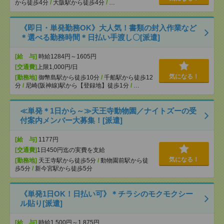
から徒歩4分
/
大阪駅から徒歩4分
/
…
《即日・単発勤務OK》大人気！書類の封入作業など
＊選べる勤務時間＊日払い手渡し〇[派遣]
[給 与]
時給1284円～1605円
[交通費]
上限1,000円/日
気になる！
[勤務地]
御幣島駅から徒歩10分
/
千船駅から徒歩12
分
/
尼崎(阪神線)駅から【登録地】徒歩1分
/
…
≪単発＊1日から～≫天王寺動物園／ナイトズーの受
付案内メンバー大募集！[派遣]
[給 与]
1177円
[交通費]
1日450円迄の実費を支給
気になる！
[勤務地]
天王寺駅から徒歩5分
/
動物園前駅から徒
歩5分
/
新今宮駅から徒歩5分
《単発1日OK！日払い可》＊チラシのモクモクシー
ル貼り[派遣]
[給 与]
時給1,500円～1,875円