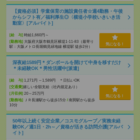
【資格必須】学童保育の施設責任者☆週4勤務・午後
からシフト有／福利厚生◎〈横堤小学校いきいき活
動室〉[アルバイト]
[給 与]
時給1,660円～
[勤務地]
大阪府大阪市鶴見区横堤1-11-83（最寄り
気になる！
駅：大阪メトロ長堀鶴見緑地線 横堤駅 徒歩2分）
深夜給1589円＊ダンボールを開けて中身を移すだけ
＊未経験OK＊男性活躍中[派遣]
[給 与]
1,271円 ～1,589円 ＊日払いOK
[交通費]
嬉しい全額支給（社内規定あり）
[月収例]
20～25万円
気になる！
[勤務地]
ＪＲ長瀬駅から徒歩15分
/
南巽駅から徒歩
10分
50年以上続く安定企業／コスモグループ／実務未経
験OK／週1日・2h～／資格が活きる訪問介護[アルバ
イト]