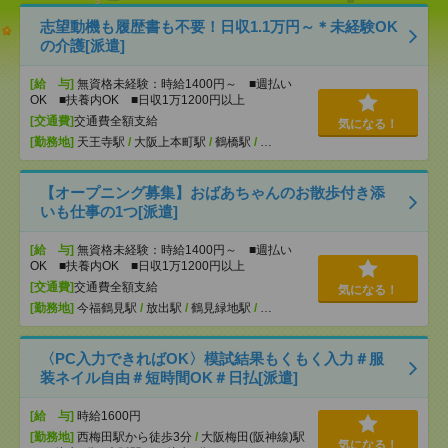
志望動機も履歴書も不要！日収1.1万円～＊未経験OK
の介護[派遣]
[給 与]
無資格未経験：時給1400円～ ■週払い
OK ■扶養内OK ■日収1万1200円以上
[交通費]
交通費全額支給
気になる！
[勤務地]
天王寺駅
/
大阪上本町駅
/
鶴橋駅
/
…
【オープニング募集】おばあちゃんのお散歩付き添
いも仕事の1つ[派遣]
[給 与]
無資格未経験：時給1400円～ ■週払い
OK ■扶養内OK ■日収1万1200円以上
[交通費]
交通費全額支給
気になる！
[勤務地]
今福鶴見駅
/
放出駅
/
鶴見緑地駅
/
…
〈PC入力できればOK〉模試結果もくもく入力＃服
装ネイル自由＃短時間OK＃日払[派遣]
[給 与]
時給1600円
[勤務地]
西梅田駅から徒歩3分
/
大阪梅田(阪神線)駅
気になる！