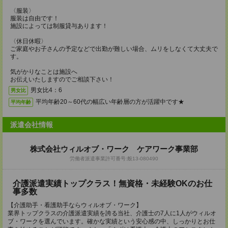
〈服装〉
服装は自由です！
施設によっては制服貸与あります！
〈休日休暇〉
ご家庭やお子さんの予定などで出勤が難しい場合、ムリをしなくて大丈夫で
す。
気がかりなことは施設へ
お伝えいたしますのでご相談下さい！
男女比4：6
男女比
平均年齢20～60代の幅広い年齢層の方が活躍中です★
平均年齢
派遣会社情報
株式会社ウィルオブ・ワーク ケアワーク事業部
労働者派遣事業許可番号:般13‐080490
介護派遣実績トップクラス！無資格・未経験OKのお仕
事多数
【介護助手・看護助手ならウィルオブ・ワーク】
業界トップクラスの介護派遣実績を誇る当社、介護士の7人に1人がウィルオ
ブ・ワークを選んでいます。確かな実績という安心感の中、しっかりとお仕