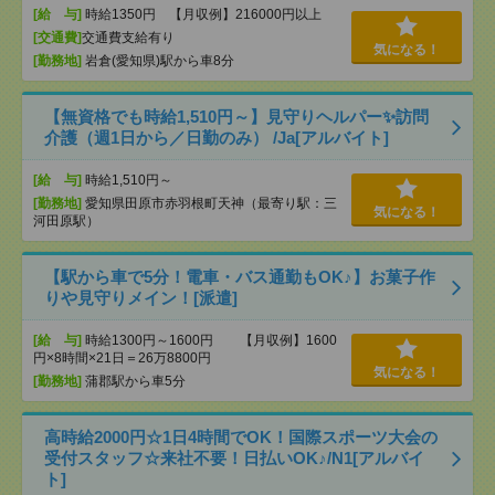
[給 与]
時給1350円 【月収例】216000円以上
[交通費]
交通費支給有り
気になる！
[勤務地]
岩倉(愛知県)駅から車8分
【無資格でも時給1,510円～】見守りヘルパー✨訪問
介護（週1日から／日勤のみ） /Ja[アルバイト]
[給 与]
時給1,510円～
[勤務地]
愛知県田原市赤羽根町天神（最寄り駅：三
気になる！
河田原駅）
【駅から車で5分！電車・バス通勤もOK♪】お菓子作
りや見守りメイン！[派遣]
[給 与]
時給1300円～1600円 【月収例】1600
円×8時間×21日＝26万8800円
気になる！
[勤務地]
蒲郡駅から車5分
高時給2000円☆1日4時間でOK！国際スポーツ大会の
受付スタッフ☆来社不要！日払いOK♪/N1[アルバイ
ト]