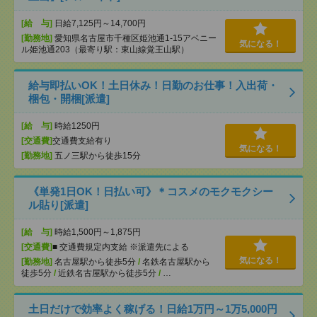
[給 与]
日給7,125円～14,700円
[勤務地]
愛知県名古屋市千種区姫池通1-15アベニー
気になる！
ル姫池通203（最寄り駅：東山線覚王山駅）
給与即払いOK！土日休み！日勤のお仕事！入出荷・
梱包・開梱[派遣]
[給 与]
時給1250円
[交通費]
交通費支給有り
気になる！
[勤務地]
五ノ三駅から徒歩15分
《単発1日OK！日払い可》＊コスメのモクモクシー
ル貼り[派遣]
[給 与]
時給1,500円～1,875円
[交通費]
■ 交通費規定内支給 ※派遣先による
気になる！
[勤務地]
名古屋駅から徒歩5分
/
名鉄名古屋駅から
徒歩5分
/
近鉄名古屋駅から徒歩5分
/
…
土日だけで効率よく稼げる！日給1万円～1万5,000円