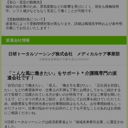
【安心・安定の勤務先】
福祉のお仕事のため、景気変動などの影響を受けにくく、現在も積極採用
中。シフト減少などもなく安定して働くことが可能です。
【受動喫煙対策について】
派遣先によって受動喫煙対策が異なります。詳細は職場見学時および条件明
示書にてお伝えいたします！
派遣会社情報
日研トータルソーシング株式会社 メディカルケア事業部
労働者派遣事業許可番号:派13-060060
「こんな風に働きたい」をサポート＊介護職専門の派
遣会社です！
「自宅の近くで働きたい」「収入」「働き方を選びたい」「正社員を目指し
たい」などの希望条件や、仕事上の不満も丁寧にお聞きしてからご紹介する
ので長期でご活躍されている方が多いのが特長です。まずはご希望を聞いた
うえで、ピッタリの求人をご紹介。また安心してお仕事を続けていただくた
め、経験豊富な専任担当者がお仕事開始前はもちろん、お仕事開始後もしっ
かりフォロー。仕事の悩みやそれ以外のことでも不安なことがあればお気軽
にご相談くださいね。
※日研トータルソーシングは経済産業省より「地域未来牽引企業」に選定され
ました。