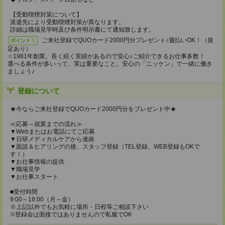
【受動喫煙対策について】
派遣先により受動喫煙対策が異なります。
詳細は職場見学時及び条件明示書にて通知致します。
ご来社登録でQUOカード2000円分プレゼント♪週払いOK！（規
ポイント！
定あり）
☆1981年創業。長く続く実績があるので安心♪ご紹介できるお仕事多数！
選べる条件が多いって、実は重要なこと。安心の「ニッケン」で一緒に働き
ましょう♪
登録について
★今ならご来社登録でQUOカード2000円分をプレゼント中★
≪応募～就業までの流れ≫
▼Webまたはお電話にてご応募
▼日研メディカルケアから連絡
▼面談＆ヒアリングの後、スタッフ登録（TEL登録、WEB登録もOKで
す！）
▼お仕事情報の提供
▼職場見学
▼お仕事スタート
■受付時間
9:00～18:00（月～金）
※上記以外でもお気軽に場所・日程等ご相談下さい
※登録会は面接ではありませんので私服でOK