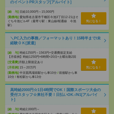
のイベントPRスタッフ[アルバイト]
[給 与]
日給10,000円～15,000円
[勤務地]
愛知県名古屋市千種区今池3丁目12-21ほそ
ぐち今池ビル4F（最寄り駅：東山線/桜通線 今池
気になる！
駅）
＼PC入力の事務／フォーマットあり！15時半まで/未
経験ＯＫ[派遣]
[給 与]
時給1250円～1563円+交通費規定支給
【月収例】時給1250円×6時間×20日+土曜出勤2回
[交通費]
月額上限規定あり
[月収例]
15～20万円
気になる！
[勤務地]
中京競馬場前駅から車10分
/
前後駅から車
10分
/
有松駅から車13分
高時給2000円☆1日4時間でOK！国際スポーツ大会の
受付スタッフ☆来社不要！日払いOK♪/N1[アルバイ
ト]
[給 与]
時給2,000円～