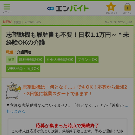
0
メニュー
気になる！
ログイン
NEW
掲載日 :2026
/
08
/
05
No.NKSTNY50_NM
志望動機も履歴書も不要！日収1.1万円～＊未
経験OKの介護
職種：
介護関連
派遣
職種未経験OK
社会人未経験OK
ブランクOK
WEB登録・面接OK
志望動機は「何となく…」でもOK！応募から最短2
～3日後に就業スタートできます！
▼立派な志望動機なんていりません。「何となく…」とか「近所が
...
もっとみる
応募が集まった時点で掲載終了
この求人は応募が集まり次第、掲載終了致します。予めご理解くださ