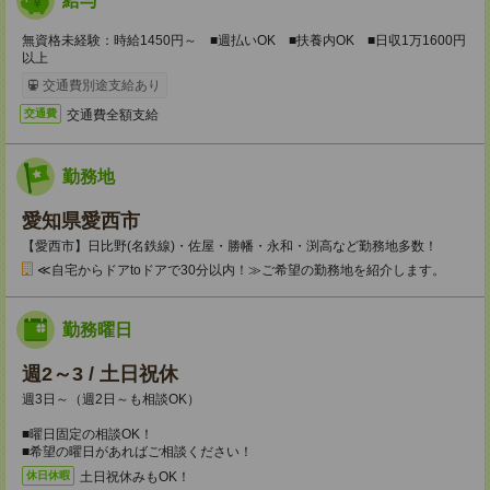
給与
無資格未経験：時給1450円～ ■週払いOK ■扶養内OK ■日収1万1600円
以上
交通費別途支給あり
交通費全額支給
交通費
勤務地
愛知県愛西市
【愛西市】日比野(名鉄線)・佐屋・勝幡・永和・渕高など勤務地多数！
≪自宅からドアtoドアで30分以内！≫ご希望の勤務地を紹介します。
勤務曜日
週2～3 / 土日祝休
週3日～（週2日～も相談OK）
■曜日固定の相談OK！
■希望の曜日があればご相談ください！
土日祝休みもOK！
休日休暇