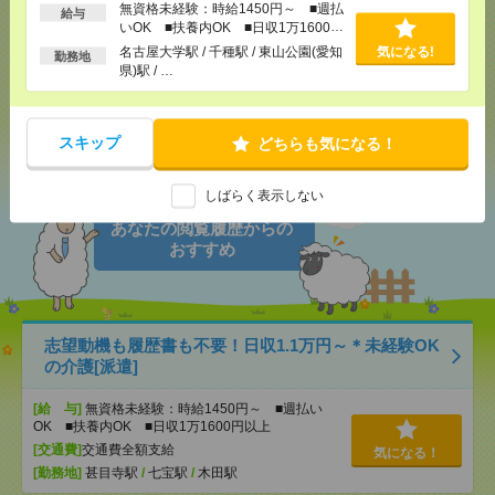
無資格未経験：時給1450円～ ■週払
給与
いOK ■扶養内OK ■日収1万1600円
以上
名古屋大学駅 / 千種駅 / 東山公園(愛知
気になる!
勤務地
メール
LINE
県)駅 / …
で送る
で送る
スキップ
どちらも気になる！
シェア
ツイート
ブックマーク
しばらく表示しない
あなたの閲覧履歴からの
おすすめ
志望動機も履歴書も不要！日収1.1万円～＊未経験OK
の介護[派遣]
[給 与]
無資格未経験：時給1450円～ ■週払い
OK ■扶養内OK ■日収1万1600円以上
[交通費]
交通費全額支給
気になる！
[勤務地]
甚目寺駅
/
七宝駅
/
木田駅