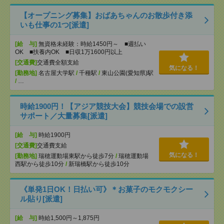
【オープニング募集】おばあちゃんのお散歩付き添
いも仕事の1つ[派遣]
[給 与]
無資格未経験：時給1450円～ ■週払い
OK ■扶養内OK ■日収1万1600円以上
[交通費]
交通費全額支給
気になる！
[勤務地]
名古屋大学駅
/
千種駅
/
東山公園(愛知県)駅
/
…
時給1900円！【アジア競技大会】競技会場での設営
サポート／大量募集[派遣]
[給 与]
時給1900円
[交通費]
交通費支給
気になる！
[勤務地]
瑞穂運動場東駅から徒歩7分
/
瑞穂運動場
西駅から徒歩10分
/
新瑞橋駅から徒歩10分
《単発1日OK！日払い可》＊お菓子のモクモクシー
ル貼り[派遣]
[給 与]
時給1,500円～1,875円