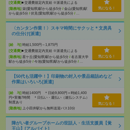
[交通費]
■ 交通費規定内支給 ※派遣先による
気になる！
[勤務地]
栄(愛知県)駅から徒歩5分
/
金山(愛知県)駅
から徒歩5分
/
伏見(愛知県)駅から徒歩5分
/
…
〈カンタン作業！〉スキマ時間にサクッと＊文房具
の仕分け[派遣]
[給 与]
時給1,500円～1,875円
[交通費]
■ 交通費規定内支給 ※派遣先による
気になる！
[勤務地]
星ケ丘(愛知県)駅から徒歩5分
/
名古屋大学
駅から徒歩5分
/
今池(愛知県)駅から徒歩5分
/
…
【50代も活躍中！】印刷物の封入や景品箱詰めなど
作業はいろいろ[派遣]
[給 与]
時給1400円 ＊日給9,800円＝時給1,400
円×実働7時間 ＊日払い・週払い（速払システム）
制度あり
気になる！
[勤務地]
上小田井駅から無料送迎バス10分
障がい者グループホームの世話人・生活支援員【覚
王山】[アルバイト]