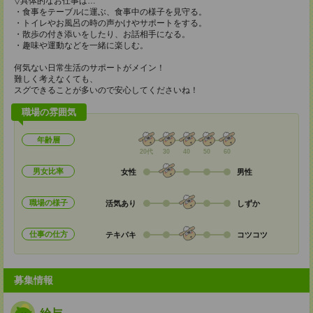
▽具体的なお仕事は…
・食事をテーブルに運ぶ、食事中の様子を見守る。
・トイレやお風呂の時の声かけやサポートをする。
・散歩の付き添いをしたり、お話相手になる。
・趣味や運動などを一緒に楽しむ。
何気ない日常生活のサポートがメイン！
難しく考えなくても、
スグできることが多いので安心してくださいね！
職場の雰囲気
年齢層
20代
30
40
50
60
男女比率
女性
男性
職場の様子
活気あり
しずか
仕事の仕方
テキパキ
コツコツ
募集情報