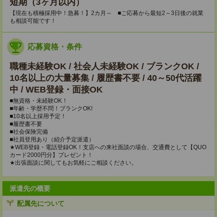
短期（3ヶ月以内）
【現在も積極採用中！急募！】2カ月～ ■ご応募から最短2～3日後の就業
も相談可能です！
応募資格・条件
職種未経験OK / 社会人未経験OK / ブランクOK /
10名以上の大量募集 / 履歴書不要 / 40～50代活躍
中 / WEB登録・面接OK
■無資格・未経験OK！
■年齢・学歴不問！ブランクOK!
■10名以上採用予定！
■履歴書不要
■社会保険完備
■社員登用あり（紹介予定派遣）
★WEB登録・電話登録OK！支店への来社面談の場合、交通費として【QUO
カード2000円分】プレゼント！
★出張面談に関してもお気軽にご相談ください。
派遣先の概要
配属先について