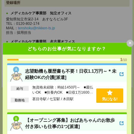
登録場所
メディカルケア事業部 知立オフィス
愛知県知立市栄2-14 あすなろビル3F
TEL：0120-802-174
MAIL：
tenshoku@nikken-ts.jp
担当：採用担当
×
メディカルケア事業部 名古屋オフィス
愛知県名古屋市西区牛島町2-5 TOMITA.BLD 4階
どちらのお仕事が気になりますか？
TEL：0120-455-091
MAIL：
tenshoku@nikken-ts.jp
1
/10
担当：採用担当
登録交通費
志望動機も履歴書も不要！日収1.1万円～＊未
経験OKの介護[派遣]
★今ならご来社登録でQUOカード2000円分をプレゼント中★
無資格未経験：時給1450円～ ■週払
給与
いOK ■扶養内OK ■日収1万1600円
以上
甚目寺駅 / 七宝駅 / 木田駅
気になる!
勤務地
応募ページへ
【オープニング募集】おばあちゃんのお散歩
付き添いも仕事の1つ[派遣]
気になる！
電話応募