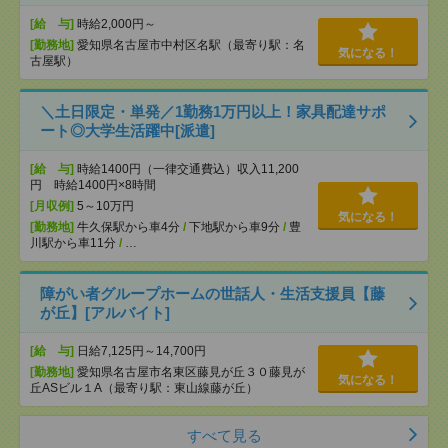
[給 与]
時給2,000円～
[勤務地]
愛知県名古屋市中村区名駅（最寄り駅：名
気になる！
古屋駅）
＼土日限定・単発／1勤務1万円以上！家具配達サポ
ート◎大学生活躍中[派遣]
[給 与]
時給1400円（一律交通費込）収入11,200
円 時給1400円×8時間
[月収例]
5～10万円
気になる！
[勤務地]
牛久保駅から車4分
/
下地駅から車9分
/
豊
川駅から車11分
/
…
障がい者グループホームの世話人・生活支援員【藤
が丘】[アルバイト]
[給 与]
日給7,125円～14,700円
[勤務地]
愛知県名古屋市名東区藤見が丘３０藤見が
気になる！
丘ASビル１A（最寄り駅：東山線藤が丘）
すべて見る