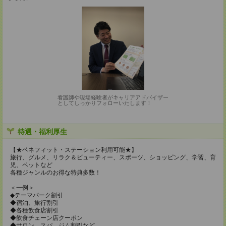
看護師や現場経験者がキャリアアドバイザー
としてしっかりフォローいたします！
待遇・福利厚生
【★ベネフィット・ステーション利用可能★】
旅行、グルメ、リラク＆ビューティー、スポーツ、ショッピング、学習、育
児、ペットなど
各種ジャンルのお得な特典多数！
＜一例＞
◆テーマパーク割引
◆宿泊、旅行割引
◆各種飲食店割引
◆飲食チェーン店クーポン
◆サロン、スパ、ジム割引など