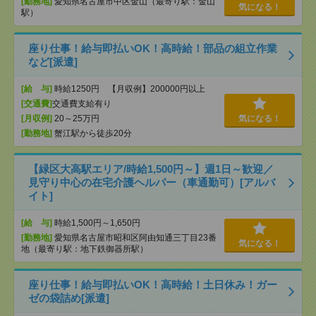
[勤務地]
愛知県名古屋市中区金山（最寄り駅：金山
気になる！
駅）
座り仕事！給与即払いOK！高時給！部品の組立作業
など[派遣]
[給 与]
時給1250円 【月収例】200000円以上
[交通費]
交通費支給有り
[月収例]
20～25万円
気になる！
[勤務地]
蟹江駅から徒歩20分
【緑区大高駅エリア/時給1,500円～】週1日～歓迎／
見守り中心の在宅介護ヘルパー（車通勤可）[アルバ
イト]
[給 与]
時給1,500円～1,650円
[勤務地]
愛知県名古屋市昭和区阿由知通三丁目23番
気になる！
地（最寄り駅：地下鉄御器所駅）
座り仕事！給与即払いOK！高時給！土日休み！ガー
ゼの袋詰め[派遣]