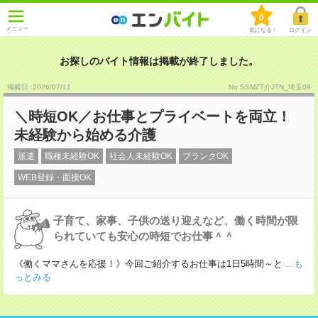
0
メニュー
気になる！
ログイン
お探しのバイト情報は掲載が終了しました。
掲載日 :2026
/
07
/
11
No.SSMZT介JTN_埼玉09
＼時短OK／お仕事とプライベートを両立！
未経験から始める介護
派遣
職種未経験OK
社会人未経験OK
ブランクOK
WEB登録・面接OK
子育て、家事、子供の送り迎えなど、働く時間が限
られていても安心の時短でお仕事＾＾
《働くママさんを応援！》今回ご紹介するお仕事は1日5時間～と
...も
っとみる