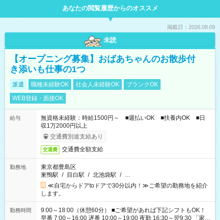
あなたの閲覧履歴からのオススメ
掲載日：2026.08.09
未読
【オープニング募集】おばあちゃんのお散歩付
き添いも仕事の1つ
派遣
職種未経験OK
社会人未経験OK
ブランクOK
WEB登録・面接OK
無資格未経験：時給1500円～ ■週払いOK ■扶養内OK ■日
給与
収1万2000円以上
交通費別途支給あり
交通費全額支給
交通費
東京都豊島区
勤務地
巣鴨駅
/
目白駅
/
北池袋駅
/
…
≪自宅からドアtoドアで30分以内！≫ご希望の勤務地を紹介
します。
9:00～18:00（休憩60分） ■ご希望があれば下記シフトもOK！
勤務時間
早番 7:00～16:00 遅番 10:00～19:00 夜勤 16:30～翌9:30 「家族