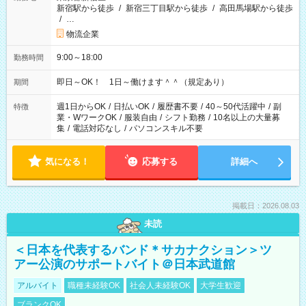
新宿駅から徒歩
/
新宿三丁目駅から徒歩
/
高田馬場駅から徒歩
/
…
物流企業
9:00～18:00
勤務時間
即日～OK！ 1日～働けます＾＾（規定あり）
期間
週1日からOK
/
日払いOK
/
履歴書不要
/
40～50代活躍中
/
副
特徴
業・WワークOK
/
服装自由
/
シフト勤務
/
10名以上の大量募
集
/
電話対応なし
/
パソコンスキル不要
気になる！
応募する
詳細へ
掲載日：2026.08.03
未読
＜日本を代表するバンド＊サカナクション＞ツ
アー公演のサポートバイト＠日本武道館
アルバイト
職種未経験OK
社会人未経験OK
大学生歓迎
ブランクOK