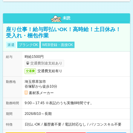
未読
座り仕事！給与即払いOK！高時給！土日休み！
受入れ・梱包作業
派遣
ブランクOK
WEB登録・面接OK
時給1500円
給与
交通費別途支給あり
交通費支給有り
交通費
埼玉県草加市
勤務地
谷塚駅から徒歩10分
素材系メーカー
9:00～17:45 ※表記のうち実働8時間です。
勤務時間
2026/8/10～長期
期間
日払いOK
/
履歴書不要
/
電話対応なし
/
パソコンスキル不要
特徴