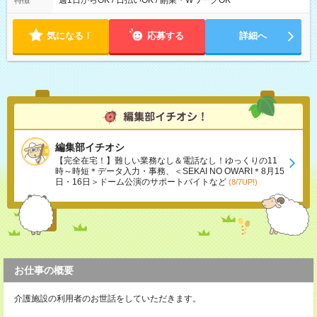
週1日からOK / 日払いOK / 副業・WワークOK
特徴
内で8時間勤務（休憩1時間）ご利用者様により、時間は異なり
ます。 ※曜日固定（毎週同じ曜日での勤務となります）
気になる！
応募する
詳細へ
編集部イチオシ
【完全在宅！】難しい業務なし＆電話なし！ゆっくりの11
時～時短＊データ入力・事務、＜SEKAI NO OWARI＊8月15
日・16日＞ドーム公演のサポートバイトなど
(8/7UP!)
お仕事の概要
介護施設の利用者のお世話をしていただきます。