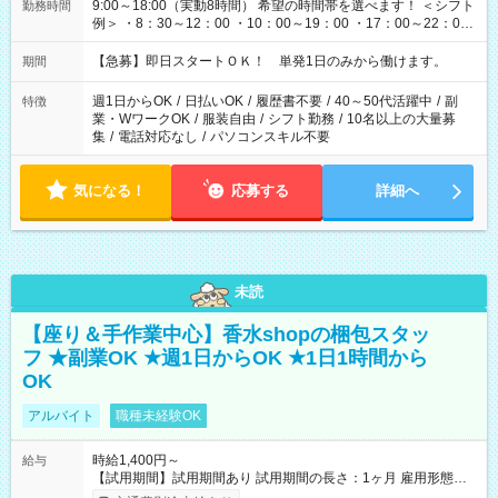
9:00～18:00（実動8時間） 希望の時間帯を選べます！ ＜シフト
勤務時間
例＞ ・8：30～12：00 ・10：00～19：00 ・17：00～22：00
・13：00～22：00 ・22：00～翌6：00 など
【急募】即日スタートＯＫ！ 単発1日のみから働けます。
期間
週1日からOK
/
日払いOK
/
履歴書不要
/
40～50代活躍中
/
副
特徴
業・WワークOK
/
服装自由
/
シフト勤務
/
10名以上の大量募
集
/
電話対応なし
/
パソコンスキル不要
気になる！
応募する
詳細へ
未読
【座り＆手作業中心】香水shopの梱包スタッ
フ ★副業OK ★週1日からOK ★1日1時間から
OK
アルバイト
職種未経験OK
時給1,400円～
給与
【試用期間】試用期間あり 試用期間の長さ：1ヶ月 雇用形態、
給与は本採用時と同じです。