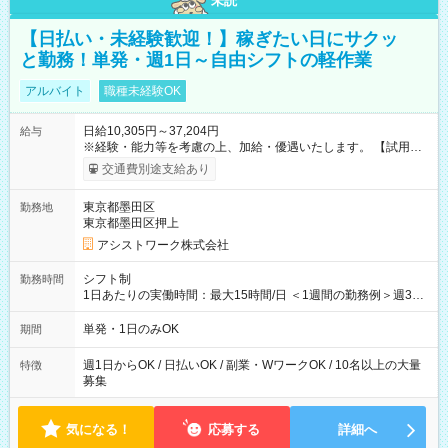
未読
【日払い・未経験歓迎！】稼ぎたい日にサクッ
と勤務！単発・週1日～自由シフトの軽作業
アルバイト
職種未経験OK
日給10,305円～37,204円
給与
※経験・能力等を考慮の上、加給・優遇いたします。 【試用期
間】試用期間なし
交通費別途支給あり
東京都墨田区
勤務地
東京都墨田区押上
アシストワーク株式会社
シフト制
勤務時間
1日あたりの実働時間：最大15時間/日 ＜1週間の勤務例＞週3回
勤務 勤務：月・水・金 休み：火・木・土・日 好きな時にお仕事
可能です！ ※1日あたりの最大実働時間は日勤、夜勤共に勤務し
単発・1日のみOK
期間
た時間になります。
週1日からOK / 日払いOK / 副業・WワークOK / 10名以上の大量
特徴
募集
気になる！
応募する
詳細へ