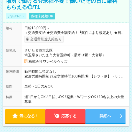
場所で働ける☆来社不要！働いたその日に給料
もらえる◎/T1
アルバイト
職種未経験OK
日給13,000円～
給与
＋交通費支給 ★交通費全額支給！ ┗案件により規定あり ★日払
いOK！（規定あり） ┗働いたその日に現金GET♪ お仕事後はコ
交通費別途支給あり
ンビニATMから 日払い分を引き落とせます！ 【試用期間】試
用期間なし
さいたま市大宮区
勤務地
埼玉県さいたま市大宮区錦町（最寄り駅：大宮駅）
株式会社ワンベルウッズ
勤務時間は指定なし
勤務時間
変形労働時間制 想定労働時間160時間/月 【シフト例】 ・8：00
～21：00
単発・1日のみOK
期間
週1日からOK / 日払いOK / 副業・WワークOK / 10名以上の大量
特徴
募集
気になる！
応募する
詳細へ