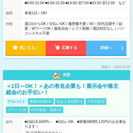
■8:00-21:00 ■9:00-21:00 ■18:00-翌7:00 ■20:30-翌11:00 など
単発1日～OK!
期間
週1日からOK
/
日払いOK
/
履歴書不要
/
40～50代活躍中
/
副
特徴
業・WワークOK
/
服装自由
/
シフト勤務
/
電話対応なし
/
パソ
コンスキル不要
気になる！
応募する
詳細へ
掲載日：2026.08.08
未読
＜1日～OK！＞あの有名企業も！展示会や株主
総会のお手伝い！
アルバイト
職種未経験OK
社会人未経験OK
大学生歓迎
ブランクOK
WEB登録・面接OK
■日給16,840円～ ■日払いOK ■実働3時間5,120円のお仕事あ
給与
ります！