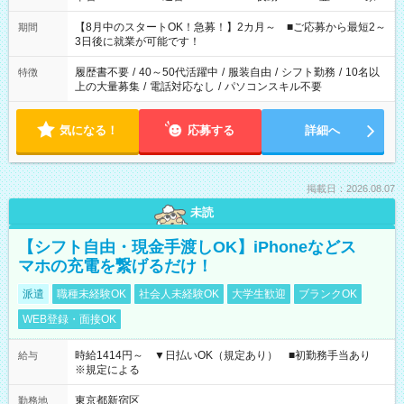
と休みを合わせたい」 「余裕を持って夕飯の準備がしたい」
「できれば残業はしたくない」 など、ご希望を教えてください
【8月中のスタートOK！急募！】2カ月～ ■ご応募から最短2～
期間
ね。 ※Wワーク希望の方へ 今ご覧のお仕事で希望する勤務時間
3日後に就業が可能です！
と、もう1つのお仕事の勤務時間。 合計で週40時間を超える場
合は応募できません。
履歴書不要
/
40～50代活躍中
/
服装自由
/
シフト勤務
/
10名以
特徴
上の大量募集
/
電話対応なし
/
パソコンスキル不要
気になる！
応募する
詳細へ
掲載日：2026.08.07
未読
【シフト自由・現金手渡しOK】iPhoneなどス
マホの充電を繋げるだけ！
派遣
職種未経験OK
社会人未経験OK
大学生歓迎
ブランクOK
WEB登録・面接OK
時給1414円～ ▼日払いOK（規定あり） ■初勤務手当あり
給与
※規定による
東京都新宿区
勤務地