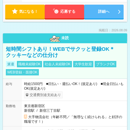
気になる！
応募する
詳細へ
掲載日：2026.08.09
未読
短時間シフトあり！WEBでサクッと登録OK＊
クッキーなどの仕分け
派遣
職種未経験OK
社会人未経験OK
大学生歓迎
ブランクOK
WEB登録・面接OK
時給1500円 ■日払い・週払いOK！(規定あり) ■現金日払いも
給与
OK(規定あり)
交通費別途支給あり
東京都新宿区
勤務地
新宿駅
/
新宿三丁目駅
大手物流会社（年齢不問／「無理なく続けられる」と好評の
職場です！）