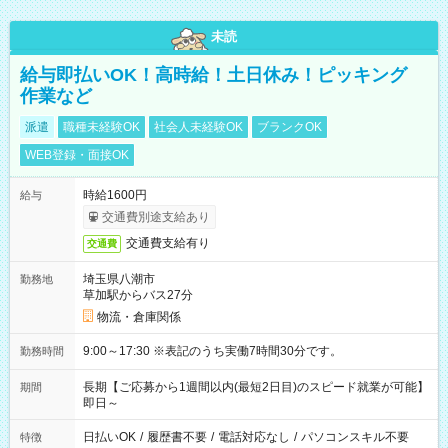
未読
給与即払いOK！高時給！土日休み！ピッキング
作業など
派遣
職種未経験OK
社会人未経験OK
ブランクOK
WEB登録・面接OK
時給1600円
給与
交通費別途支給あり
交通費支給有り
交通費
埼玉県八潮市
勤務地
草加駅からバス27分
物流・倉庫関係
9:00～17:30 ※表記のうち実働7時間30分です。
勤務時間
長期【ご応募から1週間以内(最短2日目)のスピード就業が可能】
期間
即日～
日払いOK
/
履歴書不要
/
電話対応なし
/
パソコンスキル不要
特徴