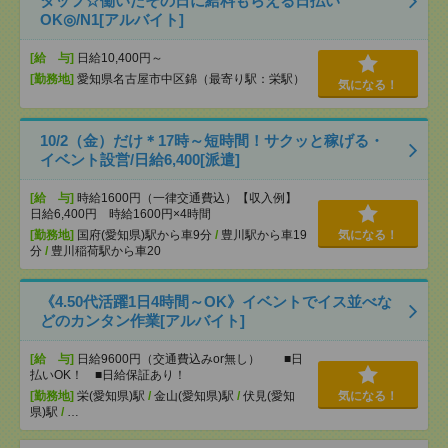
タッフ☆働いたその日に給料もらえる日払い
OK◎/N1[アルバイト]
[給 与]
日給10,400円～
[勤務地]
愛知県名古屋市中区錦（最寄り駅：栄駅）
気になる！
10/2（金）だけ＊17時～短時間！サクッと稼げる・
イベント設営/日給6,400[派遣]
[給 与]
時給1600円（一律交通費込）【収入例】
日給6,400円 時給1600円×4時間
[勤務地]
国府(愛知県)駅から車9分
/
豊川駅から車19
気になる！
分
/
豊川稲荷駅から車20
《4.50代活躍1日4時間～OK》イベントでイス並べな
どのカンタン作業[アルバイト]
[給 与]
日給9600円（交通費込みor無し） ■日
払いOK！ ■日給保証あり！
[勤務地]
栄(愛知県)駅
/
金山(愛知県)駅
/
伏見(愛知
気になる！
県)駅
/
…