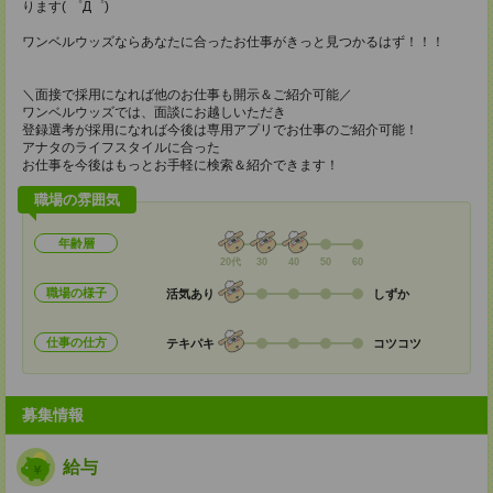
ります( ゜Д゜)
ワンベルウッズならあなたに合ったお仕事がきっと見つかるはず！！！
＼面接で採用になれば他のお仕事も開示＆ご紹介可能／
ワンベルウッズでは、面談にお越しいただき
登録選考が採用になれば今後は専用アプリでお仕事のご紹介可能！
アナタのライフスタイルに合った
お仕事を今後はもっとお手軽に検索＆紹介できます！
職場の雰囲気
年齢層
20代
30
40
50
60
職場の様子
活気あり
しずか
仕事の仕方
テキパキ
コツコツ
募集情報
給与