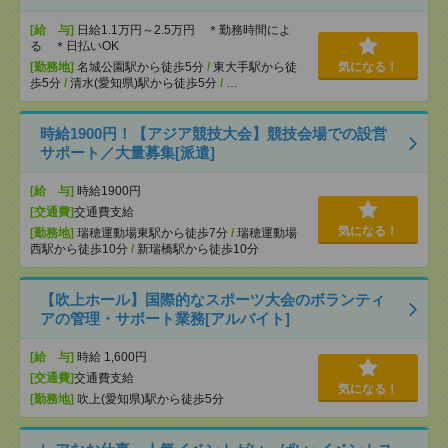
[給 与]
日給1.1万円～2.5万円 ＊勤務時間によ
る ＊日払いOK
[勤務地]
名城公園駅から徒歩5分
/
東大手駅から徒
気になる！
歩5分
/
清水(愛知県)駅から徒歩5分
/
…
時給1900円！【アジア競技大会】競技会場での設営
サポート／大量募集[派遣]
[給 与]
時給1900円
[交通費]
交通費支給
気になる！
[勤務地]
瑞穂運動場東駅から徒歩7分
/
瑞穂運動場
西駅から徒歩10分
/
新瑞橋駅から徒歩10分
【吹上ホール】国際的なスポーツ大会のボランティ
アの管理・サポート業務[アルバイト]
[給 与]
時給 1,600円
[交通費]
交通費支給
気になる！
[勤務地]
吹上(愛知県)駅から徒歩5分