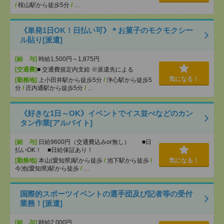
/
桜山駅から徒歩5分
/
…
《単発1日OK！日払い可》＊お菓子のモクモクシー
ル貼り[派遣]
[給 与]
時給1,500円～1,875円
[交通費]
■ 交通費規定内支給 ※派遣先による
気になる！
[勤務地]
上小田井駅から徒歩5分
/
浄心駅から徒歩5
分
/
庄内通駅から徒歩5分
/
…
《好きな1日～OK》イベントでイス並べなどのカン
タン作業[アルバイト]
[給 与]
日給9600円（交通費込みor無し） ■日
払いOK！ ■日給保証あり！
[勤務地]
本山(愛知県)駅から徒歩
/
池下駅から徒歩
/
気になる！
今池(愛知県)駅から徒歩
/
…
国際的スポーツイベントの選手団及び記者等の受付
業務！[派遣]
[給 与]
時給2,000円