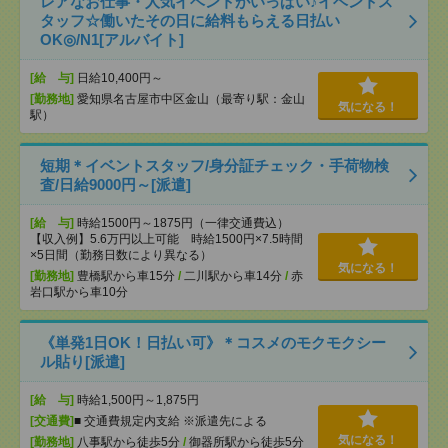
レアなお仕事・人気イベントがいっぱい♪イベントス
タッフ☆働いたその日に給料もらえる日払い
OK◎/N1[アルバイト]
[給 与]
日給10,400円～
[勤務地]
愛知県名古屋市中区金山（最寄り駅：金山
気になる！
駅）
短期＊イベントスタッフ/身分証チェック・手荷物検
査/日給9000円～[派遣]
[給 与]
時給1500円～1875円（一律交通費込）
【収入例】5.6万円以上可能 時給1500円×7.5時間
×5日間（勤務日数により異なる）
気になる！
[勤務地]
豊橋駅から車15分
/
二川駅から車14分
/
赤
岩口駅から車10分
《単発1日OK！日払い可》＊コスメのモクモクシー
ル貼り[派遣]
[給 与]
時給1,500円～1,875円
[交通費]
■ 交通費規定内支給 ※派遣先による
気になる！
[勤務地]
八事駅から徒歩5分
/
御器所駅から徒歩5分