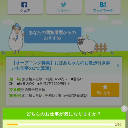
シェア
ツイート
ブックマーク
あなたの閲覧履歴からの
おすすめ
【オープニング募集】おばあちゃんのお散歩付き添
いも仕事の1つ[派遣]
[給 与]
無資格未経験：時給1450円～ ■週払い
OK ■扶養内OK ■日収1万1600円以上
[交通費]
交通費全額支給
気になる！
[勤務地]
名古屋大学駅
/
千種駅
/
東山公園(愛知県)駅
/
…
×
どちらのお仕事が気になりますか？
説明会参加で全員に【現金2千円相当プレゼント】生
活のお手伝い[派遣]
1
/10