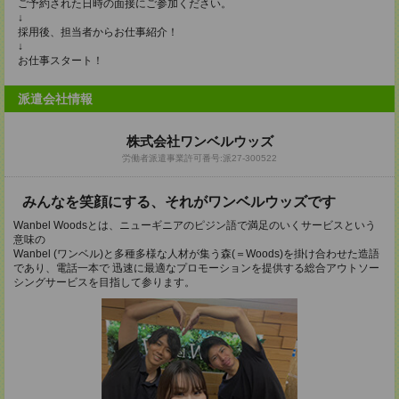
ご予約された日時の面接にご参加ください。
↓
採用後、担当者からお仕事紹介！
↓
お仕事スタート！
派遣会社情報
株式会社ワンベルウッズ
労働者派遣事業許可番号:派27-300522
みんなを笑顔にする、それがワンベルウッズです
Wanbel Woodsとは、ニューギニアのピジン語で満足のいくサービスという
意味の
Wanbel (ワンベル)と多種多様な人材が集う森(＝Woods)を掛け合わせた造語
であり、電話一本で 迅速に最適なプロモーションを提供する総合アウトソー
シングサービスを目指して参ります。