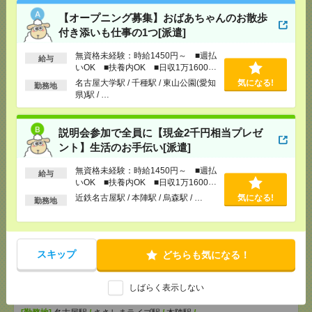
[給 与]
無資格未経験：時給1450円～ ■週払い
【オープニング募集】おばあちゃんのお散歩
OK ■扶養内OK ■日収1万1600円以上
付き添いも仕事の1つ[派遣]
[交通費]
交通費全額支給
気になる！
[勤務地]
近鉄名古屋駅
/
本陣駅
/
烏森駅
/
…
無資格未経験：時給1450円～ ■週払
給与
いOK ■扶養内OK ■日収1万1600円
以上
【医療行為はナシ】時給1400円！病院で備品のチェ
名古屋大学駅 / 千種駅 / 東山公園(愛知
気になる!
勤務地
県)駅 / …
ックなど＊[派遣]
[給 与]
無資格の方：時給1400円～1750円 / 介護
説明会参加で全員に【現金2千円相当プレゼ
福祉士：時給1700円～2125円 / 初任者以上：時給
1500円～1875円
ント】生活のお手伝い[派遣]
[交通費]
全額支給
気になる！
無資格未経験：時給1450円～ ■週払
給与
[勤務地]
栄(愛知県)駅
/
伏見(愛知県)駅
/
矢場町駅
/
いOK ■扶養内OK ■日収1万1600円
…
以上
近鉄名古屋駅 / 本陣駅 / 烏森駅 / …
気になる!
勤務地
3ヵ月で73万円稼ぐ！未経験OK＊おばあちゃんのお
話相手など＊[派遣]
スキップ
どちらも気になる！
[給 与]
無資格の方：時給1400円～1750円 / 介護
福祉士：時給1700円～2125円 / 初任者以上：時給
1500円～1875円
しばらく表示しない
気になる！
[交通費]
全額支給