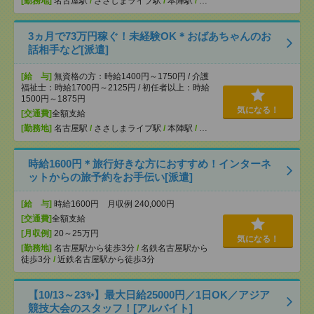
[勤務地]
名古屋駅
/
ささしまライブ駅
/
本陣駅
/
…
3ヵ月で73万円稼ぐ！未経験OK＊おばあちゃんのお
話相手など[派遣]
[給 与]
無資格の方：時給1400円～1750円 / 介護
福祉士：時給1700円～2125円 / 初任者以上：時給
1500円～1875円
気になる！
[交通費]
全額支給
[勤務地]
名古屋駅
/
ささしまライブ駅
/
本陣駅
/
…
時給1600円＊旅行好きな方におすすめ！インターネ
ットからの旅予約をお手伝い[派遣]
[給 与]
時給1600円 月収例 240,000円
[交通費]
全額支給
[月収例]
20～25万円
気になる！
[勤務地]
名古屋駅から徒歩3分
/
名鉄名古屋駅から
徒歩3分
/
近鉄名古屋駅から徒歩3分
【10/13～23✨】最大日給25000円／1日OK／アジア
競技大会のスタッフ！[アルバイト]