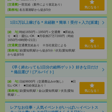
[交通費]
一部支給（案件により規定あり）
気になる！
[勤務地]
名古屋港駅から徒歩5分
1日1万以上稼げる＊未経験＊簡単！受付＋入力[派遣]
[給 与]
時給1650円～1950円＋交通費 ■昇給あ
り ■日・週払いOK ■月収例27万7200円（時給
1650円×8時間×21日）
[交通費]
交通費支給あり ※当社規定による
気になる！
[勤務地]
栄(愛知県)駅から徒歩5分
/
伏見(愛知県)駅
から徒歩5分
《早く終わっても1日分の給料ゲット》好きな日だけ
＊備品運び！[アルバイト]
[給 与]
日給9600円（交通費込みor無し） ■日
払いOK！ ■日給保証あり！
[勤務地]
栄(愛知県)駅
/
金山(愛知県)駅
/
伏見(愛知
気になる！
県)駅
/
…
レアなお仕事・人気イベントがいっぱい♪イベントス