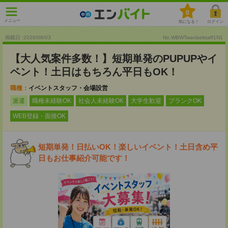
0
メニュー
気になる！
ログイン
掲載日 :2026
/
08
/
03
No.WBWTwanbelstaff1N1
【大人気案件多数！】短期単発のPUPUPやイ
ベント！土日はもちろん平日もOK！
職種：
イベントスタッフ・会場設営
派遣
職種未経験OK
社会人未経験OK
大学生歓迎
ブランクOK
WEB登録・面接OK
短期単発！日払いOK！楽しいイベント！土日含め平
日もお仕事紹介可能です！