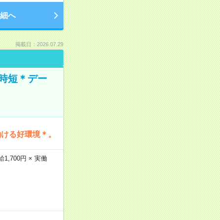
細へ
掲載日：2026.07.29
時短＊デー
働ける好環境＊。
,700円 × 実働