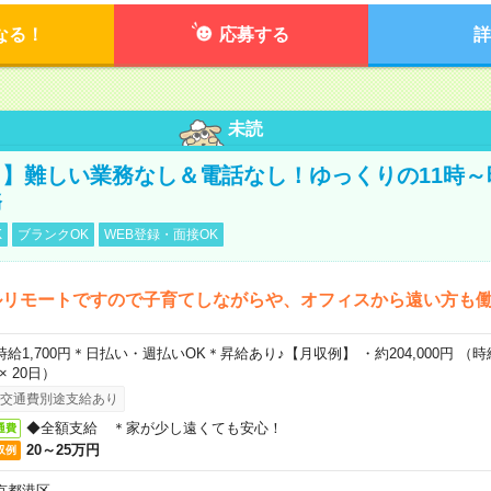
なる！
応募する
詳
未読
】難しい業務なし＆電話なし！ゆっくりの11時～
務
K
ブランクOK
WEB登録・面接OK
ルリモートですので子育てしながらや、オフィスから遠い方も
時給1,700円＊日払い・週払いOK＊昇給あり♪【月収例】 ・約204,000円 （時給1
 × 20日）
交通費別途支給あり
◆全額支給 ＊家が少し遠くても安心！
通費
20～25万円
収例
京都港区