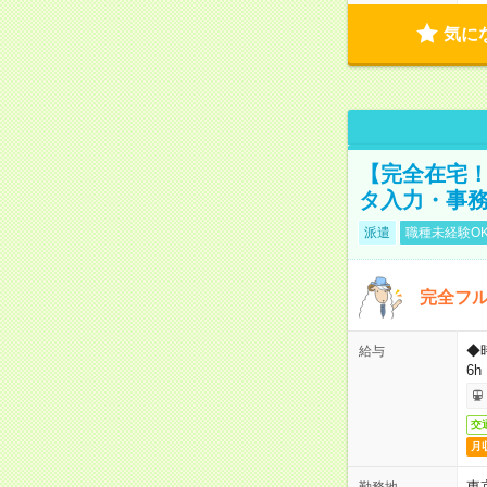
気に
【完全在宅！
タ入力・事
派遣
職種未経験O
完全フ
◆
給与
6h
交
月
東
勤務地