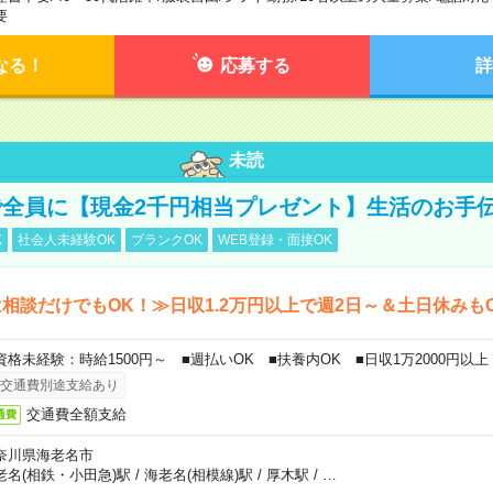
要
なる！
応募する
詳
未読
全員に【現金2千円相当プレゼント】生活のお手
K
社会人未経験OK
ブランクOK
WEB登録・面接OK
相談だけでもOK！≫日収1.2万円以上で週2日～＆土日休みも
資格未経験：時給1500円～ ■週払いOK ■扶養内OK ■日収1万2000円以上
交通費別途支給あり
交通費全額支給
通費
奈川県海老名市
老名(相鉄・小田急)駅
/
海老名(相模線)駅
/
厚木駅
/
…