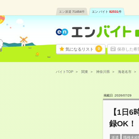
エン派遣
71454
件
エン バイト
82531
件
0
気になるリスト
保存した希
バイトTOP
関東
神奈川県
海老名市
掲載日 :
2026
/
07
/
29
【1日
録OK！
派遣
職種未経