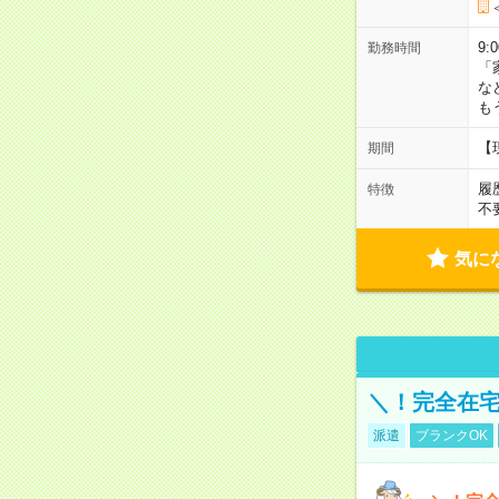
9:
勤務時間
「
な
も
【
期間
履
特徴
不
気に
＼！完全在宅
派遣
ブランクOK