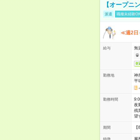
【オープニン
派遣
職種未経験O
≪週2日
無
給与
交
神
勤務地
平
9:
勤務時間
夜
残
望
【
期間
履
特徴