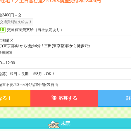
在宅！／土日含む週2～OK<講座受付>@2400円
給2400円＋交
交通費別途支給あり
交通費実費支給（当社規定あり）
通費
京都港区
町(東京都)駅から徒歩4分
/
三田(東京都)駅から徒歩7分
金融関連
30～12:30
急募】即日～長期 ※8月～OK！
歴書不要
/
40～50代活躍中
/
服装自由
なる！
応募する
詳
未読