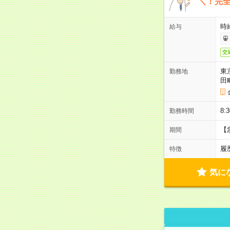
＼！完全
時
給与
交
東
勤務地
田
8:
勤務時間
【
期間
履
特徴
気に