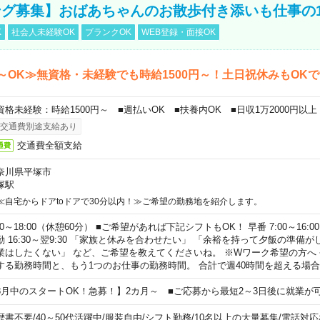
グ募集】おばあちゃんのお散歩付き添いも仕事の
K
社会人未経験OK
ブランクOK
WEB登録・面接OK
～OK≫無資格・未経験でも時給1500円～！土日祝休みもOK
資格未経験：時給1500円～ ■週払いOK ■扶養内OK ■日収1万2000円以上
交通費別途支給あり
交通費全額支給
通費
奈川県平塚市
塚駅
≪自宅からドアtoドアで30分以内！≫ご希望の勤務地を紹介します。
00～18:00（休憩60分） ■ご希望があれば下記シフトもOK！ 早番 7:00～16:00 遅
勤 16:30～翌9:30 「家族と休みを合わせたい」 「余裕を持って夕飯の準備
業はしたくない」 など、ご希望を教えてくださいね。 ※Wワーク希望の方へ
する勤務時間と、もう1つのお仕事の勤務時間。 合計で週40時間を超える場
8月中のスタートOK！急募！】2カ月～ ■ご応募から最短2～3日後に就業が
歴書不要
/
40～50代活躍中
/
服装自由
/
シフト勤務
/
10名以上の大量募集
/
電話対応