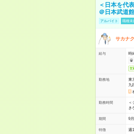
＜日本を代
＠日本武道
アルバイト
職種未
サカナク
時
給与
交
東
勤務地
九
＜シ
勤務時間
き
9
期間
週
特徴