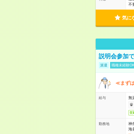
不
気に
説明会参加で
派遣
職種未経験O
≪まずは
無
給与
交
神
勤務地
海