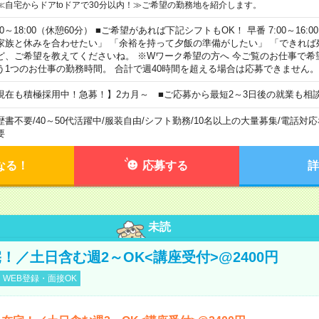
≪自宅からドアtoドアで30分以内！≫ご希望の勤務地を紹介します。
00～18:00（休憩60分） ■ご希望があれば下記シフトもOK！ 早番 7:00～16:00 遅
家族と休みを合わせたい」 「余裕を持って夕飯の準備がしたい」 「できれば
ど、ご希望を教えてくださいね。 ※Wワーク希望の方へ 今ご覧のお仕事で希
う1つのお仕事の勤務時間。 合計で週40時間を超える場合は応募できません。
現在も積極採用中！急募！】2カ月～ ■ご応募から最短2～3日後の就業も相
歴書不要
/
40～50代活躍中
/
服装自由
/
シフト勤務
/
10名以上の大量募集
/
電話対応
要
なる！
応募する
詳
未読
！／土日含む週2～OK<講座受付>@2400円
WEB登録・面接OK