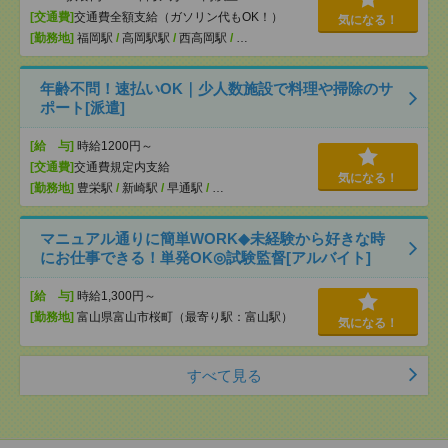
[交通費]
交通費全額支給（ガソリン代もOK！）
気になる！
[勤務地]
福岡駅
/
高岡駅駅
/
西高岡駅
/
…
年齢不問！速払いOK｜少人数施設で料理や掃除のサ
ポート[派遣]
[給 与]
時給1200円～
[交通費]
交通費規定内支給
気になる！
[勤務地]
豊栄駅
/
新崎駅
/
早通駅
/
…
マニュアル通りに簡単WORK◆未経験から好きな時
にお仕事できる！単発OK◎試験監督[アルバイト]
[給 与]
時給1,300円～
[勤務地]
富山県富山市桜町（最寄り駅：富山駅）
気になる！
すべて見る