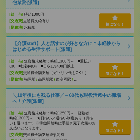
包業務[派遣]
[給 与]
時給1300円
[交通費]
交通費支給有り
気になる！
[勤務地]
水橋駅
【介護staff】人と話すのが好きな方に＊未経験から
はじめる生活サポート[派遣]
[給 与]
無資格未経験：時給1300円～ ■週払い
OK ■扶養内OK ■日収1万400円以上
[交通費]
交通費全額支給（ガソリン代もOK！）
気になる！
[勤務地]
福岡駅
/
高岡駅駅
/
西高岡駅
/
…
＼10年後にも残る仕事／～60代も現役活躍中の職場
へ＊介護[派遣]
[給 与]
無資格未経験：時給1250円～ 経験者：
時給1300円～ ★日払い／週払い制度あり（月払
いも選べます）※稼働開始時は手続き完了次第のお
支払いとなります。
気になる！
[交通費]
交通費全額支給※規定有