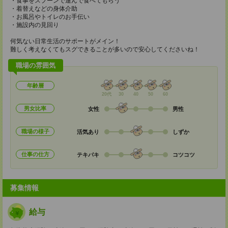
・食事をスプーンで運んで食べてもらう
・着替えなどの身体介助
・お風呂やトイレのお手伝い
・施設内の見回り
何気ない日常生活のサポートがメイン！
難しく考えなくてもスグできることが多いので安心してくださいね！
職場の雰囲気
年齢層
20代
30
40
50
60
男女比率
女性
男性
職場の様子
活気あり
しずか
仕事の仕方
テキパキ
コツコツ
募集情報
給与