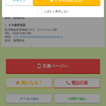
どちらも気になる！
ＣＳ新潟支店
新潟県新潟市中央区万代４丁目４－２７ 新潟テレコムビル
TEL：0120-146-763
しばらく表示しない
MAIL：
CS_NIIGATA@manpowergroup.jp
担当：採⽤担当
ＣＳ金沢支店
石川県金沢市本町1-5-2 リファーレ 13F
TEL：0120-146-763
MAIL：
CS_KANAZAWA@manpowergroup.jp
担当：採用担当
応募ページへ
気になる！
電話応募
メール
LINE
で送る
で送る