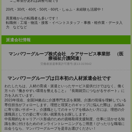
→ご希望があれば調整可能です
20代・30代・40代・50代・60代・しゅふ・未経験も活躍中！
異業種からの転職者も多いです！
転職例：工場・物流・接客・イベントスタッフ・事務・軽作業・データ入
力 などなど
派遣会社情報
マンパワーグループ株式会社 ケアサービス事業部 （医
療福祉介護関連）
労働者派遣事業許可番号:派13-315642
マンパワーグループは⽇本初の⼈材派遣会社です
わたしたちは、人材の育成・派遣といったサービス提供だけではなく、働く
方々の『働きやすい環境を整えること』『長期就労につながるサポート』に
力を入れています。
2023年現在、全国34拠点に介護専門支店を展開。介護の現場を理解している
専任担当がフォローします。理想と現実とのギャップに悩んだ際は、お悩み
に寄り添いサポート。介護職としてのキャリアを積みたい方には、理想の介
護職員としての姿に寄り添い就業先をお探しします。
中長期的なキャリアパス形成のための資格取得支援制度、仕事に活かせる知
識を身に付けるためのオンライントレーニングもご用意！ぴったりな職場に
出会うなら、マンパワーグループを是非お選びください！