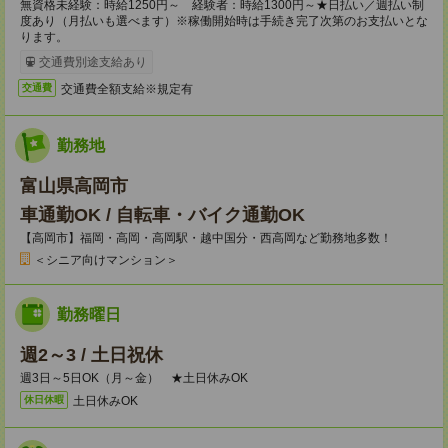
無資格未経験：時給1250円～ 経験者：時給1300円～★日払い／週払い制
度あり（月払いも選べます）※稼働開始時は手続き完了次第のお支払いとな
ります。
交通費別途支給あり
交通費全額支給※規定有
交通費
勤務地
富山県高岡市
車通勤OK / 自転車・バイク通勤OK
【高岡市】福岡・高岡・高岡駅・越中国分・西高岡など勤務地多数！
＜シニア向けマンション＞
勤務曜日
週2～3 / 土日祝休
週3日～5日OK（月～金） ★土日休みOK
土日休みOK
休日休暇