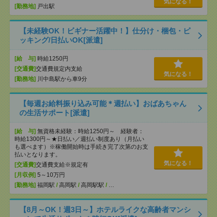
気になる！
[勤務地]
戸出駅
【未経験OK！ビギナー活躍中！】仕分け・梱包・ピ
ッキング/日払いOK[派遣]
[給 与]
時給1250円
[交通費]
交通費規定内支給
気になる！
[勤務地]
川中島駅から車9分
【毎週お給料振り込み可能＊週払い】おばあちゃん
の生活サポート[派遣]
[給 与]
無資格未経験：時給1250円～ 経験者：
時給1300円～★日払い／週払い制度あり（月払い
も選べます）※稼働開始時は手続き完了次第のお支
払いとなります。
気になる！
[交通費]
交通費支給※規定有
[月収例]
5～10万円
[勤務地]
福岡駅
/
高岡駅
/
高岡駅駅
/
…
【8月～OK！週3日～】ホテルライクな高齢者マンシ