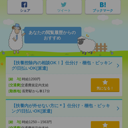
シェア
ツイート
ブックマーク
あなたの閲覧履歴からの
おすすめ
【扶養控除内の相談OK！】仕分け・梱包・ピッキン
グ/日払いOK[派遣]
[給 与]
時給1200円
[交通費]
交通費規定内支給
気になる！
[勤務地]
長野駅から車17分
【扶養内が外せない方に＊】仕分け・梱包・ピッキ
ング/日払いOK[派遣]
[給 与]
時給1250～1563円