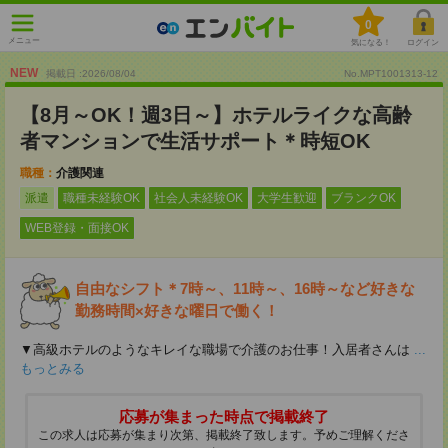
0
メニュー
気になる！
ログイン
NEW
掲載日 :2026
/
08
/
04
No.MPT1001313-12
【8月～OK！週3日～】ホテルライクな高齢
者マンションで生活サポート＊時短OK
職種：
介護関連
派遣
職種未経験OK
社会人未経験OK
大学生歓迎
ブランクOK
WEB登録・面接OK
自由なシフト＊7時～、11時～、16時～など好きな
勤務時間×好きな曜日で働く！
▼高級ホテルのようなキレイな職場で介護のお仕事！入居者さんは
...
もっとみる
応募が集まった時点で掲載終了
この求人は応募が集まり次第、掲載終了致します。予めご理解くださ