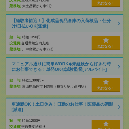
[交通費]
交通費規定内支給
気になる！
[勤務地]
大土呂駅から車9分
【経験者歓迎！】化成品食品倉庫の入荷検品・仕分
け/日払いOK[派遣]
[給 与]
時給1350円
[交通費]
交通費規定内支給
気になる！
[勤務地]
川中島駅から車22分
マニュアル通りに簡単WORK◆未経験から好きな時
にお仕事できる！単発OK◎試験監督[アルバイト]
[給 与]
時給1,300円～
[勤務地]
富山県高岡市下関町（最寄り駅：高岡駅）
気になる！
車通勤OK！土日休み！日勤のお仕事！医薬品の調製
[派遣]
[給 与]
時給1200円
[交通費]
交通費支給有り