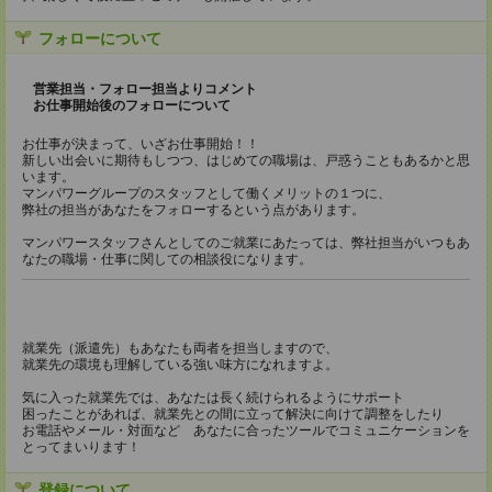
フォローについて
営業担当・フォロー担当よりコメント
お仕事開始後のフォローについて
お仕事が決まって、いざお仕事開始！！
新しい出会いに期待もしつつ、はじめての職場は、戸惑うこともあるかと思
います。
マンパワーグループのスタッフとして働くメリットの１つに、
弊社の担当があなたをフォローするという点があります。
マンパワースタッフさんとしてのご就業にあたっては、弊社担当がいつもあ
なたの職場・仕事に関しての相談役になります。
就業先（派遣先）もあなたも両者を担当しますので、
就業先の環境も理解している強い味方になれますよ。
気に入った就業先では、あなたは長く続けられるようにサポート
困ったことがあれば、就業先との間に立って解決に向けて調整をしたり
お電話やメール・対面など あなたに合ったツールでコミュニケーションを
とってまいります！
登録について