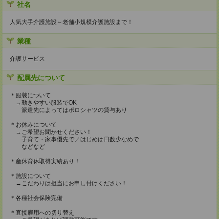
社名
人気大手介護施設～老舗小規模介護施設まで！
業種
介護サービス
配属先について
＊服装について
→動きやすい服装でOK
派遣先によってはポロシャツの貸与あり
＊お休みについて
→ご希望お聞かせください！
子育て・家事優先で／はじめは日数少なめで
などなど
＊産休育休取得実績あり！
＊施設について
→こだわりは担当にお申し付けください！
＊各種社会保険完備
＊直接雇用への切り替え