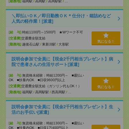
[勤務地]
福岡駅
/
高岡駅
/
高岡駅駅
/
…
＼即払いＯＫ／即日勤務ＯＫ＊仕分け・箱詰めなど
人気の軽作業！[派遣]
[給 与]
時給1100円～1500円 ★Wワーク不可
[交通費]
交通費全額支給
気になる！
[勤務地]
越後石山駅
/
東新潟駅
/
大形駅
説明会参加で全員に【現金2千円相当プレゼント】病
院で患者さんの生活サポート[派遣]
[給 与]
無資格未経験：時給1200円～ ■週払い
OK ■扶養内OK ■日収9600円以上
[交通費]
交通費全額支給（ガソリン代もOK！）
気になる！
[勤務地]
福岡駅
/
高岡駅駅
/
西高岡駅
/
…
説明会参加で全員に【現金2千円相当プレゼント】生
活のお手伝い[派遣]
[給 与]
無資格未経験：時給1300円～ ■週払い
OK ■扶養内OK ■日収1万400円以上