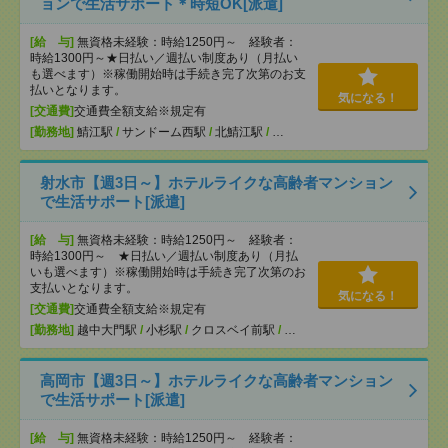
ョンで生活サポート＊時短OK[派遣]
[給 与]
無資格未経験：時給1250円～ 経験者：
時給1300円～★日払い／週払い制度あり（月払い
も選べます）※稼働開始時は手続き完了次第のお支
払いとなります。
気になる！
[交通費]
交通費全額支給※規定有
[勤務地]
鯖江駅
/
サンドーム西駅
/
北鯖江駅
/
…
射水市【週3日～】ホテルライクな高齢者マンション
で生活サポート[派遣]
[給 与]
無資格未経験：時給1250円～ 経験者：
時給1300円～ ★日払い／週払い制度あり（月払
いも選べます）※稼働開始時は手続き完了次第のお
支払いとなります。
気になる！
[交通費]
交通費全額支給※規定有
[勤務地]
越中大門駅
/
小杉駅
/
クロスベイ前駅
/
…
高岡市【週3日～】ホテルライクな高齢者マンション
で生活サポート[派遣]
[給 与]
無資格未経験：時給1250円～ 経験者：