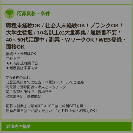
応募資格・条件
職種未経験OK / 社会人未経験OK / ブランクOK /
大学生歓迎 / 10名以上の大量募集 / 履歴書不要 /
40～50代活躍中 / 副業・WワークOK / WEB登録・
面接OK
無資格・未経験OK
年齢不問
★10名以上採用予定
★履歴書は不要です
▽応募後の流れ
1)翌営業日までに担当より電話・メールでご連絡
2)電話で登録面談→求人とマッチング
3)ご希望の施設で、職場見学
4)就業決定→勤務開始
応募→就業まで最短3日＆10日後に給料GETも可！
開始希望日はご相談ください。1か月以上先の相談もOK！
派遣先の概要