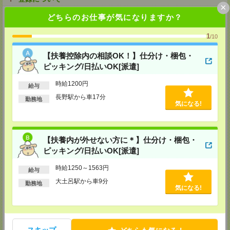
×
どちらのお仕事が気になりますか？
【電話登録】
来社不要！30分程度のお電話で登録が完了いたします。
1
/10
★登録に際しての予約・来社は不要です★
【扶養控除内の相談OK！】仕分け・梱包・
(1)WEB応募の場合
こちらからご連絡いたしますのでお待ちください。
ピッキング/日払いOK[派遣]
ご応募頂いた後、案内メールをお送りしますので
内容をご確認ください。
時給1200円
給与
(2)電話応募の場合
長野駅から車17分
勤務地
お時間のあるときにお電話にてご応募いただければ
気になる!
その場で登録も可能です。
持ち物
【扶養内が外せない方に＊】仕分け・梱包・
【電話登録】
弊社HPよりマイページ作成をお願いします
ピッキング/日払いOK[派遣]
電話での登録の際に、マイページ作成をいただいた旨をお伝えください。
時給1250～1563円
給与
所要時間
大土呂駅から車9分
勤務地
【電話登録】30分程度
気になる!
・経験やご希望などをインタビュー
・お仕事のご紹介など
登録場所
スキップ