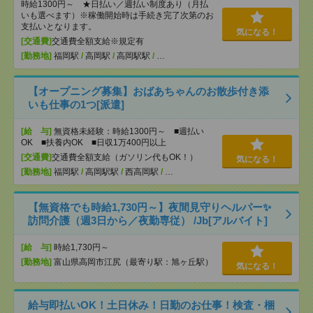
時給1300円～ ★日払い／週払い制度あり（月払
いも選べます）※稼働開始時は手続き完了次第のお
支払いとなります。
気になる！
[交通費]
交通費全額支給※規定有
[勤務地]
福岡駅
/
高岡駅
/
高岡駅駅
/
…
【オープニング募集】おばあちゃんのお散歩付き添
いも仕事の1つ[派遣]
[給 与]
無資格未経験：時給1300円～ ■週払い
OK ■扶養内OK ■日収1万400円以上
[交通費]
交通費全額支給（ガソリン代もOK！）
気になる！
[勤務地]
福岡駅
/
高岡駅駅
/
西高岡駅
/
…
【無資格でも時給1,730円～】夜間見守りヘルパー✨
訪問介護（週3日から／夜勤専従） /Jb[アルバイト]
[給 与]
時給1,730円～
[勤務地]
富山県高岡市江尻（最寄り駅：旭ヶ丘駅）
気になる！
給与即払いOK！土日休み！日勤のお仕事！検査・梱