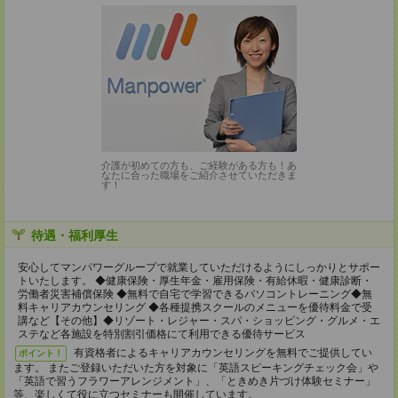
介護が初めての方も、ご経験がある方も！あ
なたに合った職場をご紹介させていただきま
す！
待遇・福利厚生
安⼼してマンパワーグループで就業していただけるようにしっかりとサポー
トいたします。 ◆健康保険・厚⽣年⾦・雇⽤保険・有給休暇・健康診断・
労働者災害補償保険 ◆無料で⾃宅で学習できるパソコントレーニング◆無
料キャリアカウンセリング ◆各種提携スクールのメニューを優待料⾦で受
講など【その他】◆リゾート・レジャー・スパ・ショッピング・グルメ・エ
ステなど各施設を特別割引価格にて利⽤できる優待サービス
有資格者によるキャリアカウンセリングを無料でご提供してい
ポイント！
ます。 またご登録いただいた⽅を対象に「英語スピーキングチェック会」や
「英語で習うフラワーアレンジメント」、「ときめき⽚づけ体験セミナー」
等、楽しくて役に⽴つセミナーも開催しています。