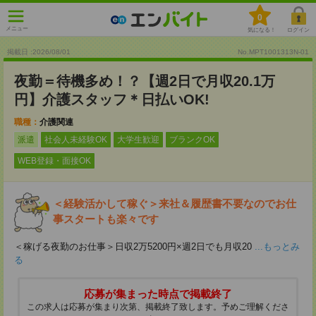
0
メニュー
気になる！
ログイン
掲載日 :2026
/
08
/
01
No.MPT1001313N-01
夜勤＝待機多め！？【週2日で月収20.1万
円】介護スタッフ＊日払いOK!
職種：
介護関連
派遣
社会人未経験OK
大学生歓迎
ブランクOK
WEB登録・面接OK
＜経験活かして稼ぐ＞来社＆履歴書不要なのでお仕
事スタートも楽々です
＜稼げる夜勤のお仕事＞日収2万5200円×週2日でも月収20
...もっとみ
る
応募が集まった時点で掲載終了
この求人は応募が集まり次第、掲載終了致します。予めご理解くださ