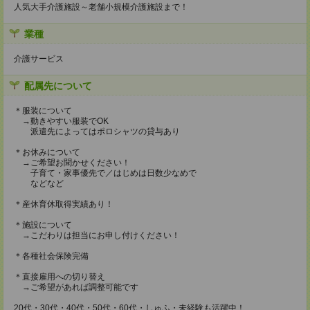
人気大手介護施設～老舗小規模介護施設まで！
業種
介護サービス
配属先について
＊服装について
→動きやすい服装でOK
派遣先によってはポロシャツの貸与あり
＊お休みについて
→ご希望お聞かせください！
子育て・家事優先で／はじめは日数少なめで
などなど
＊産休育休取得実績あり！
＊施設について
→こだわりは担当にお申し付けください！
＊各種社会保険完備
＊直接雇用への切り替え
→ご希望があれば調整可能です
20代・30代・40代・50代・60代・しゅふ・未経験も活躍中！