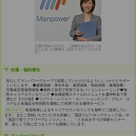
介護が初めての方も、ご経験がある方も！あ
なたに合った職場をご紹介させていただきま
す！
待遇・福利厚生
安⼼してマンパワーグループで就業していただけるようにしっかりとサポー
トいたします。 ◆健康保険・厚⽣年⾦・雇⽤保険・有給休暇・健康診断・
労働者災害補償保険 ◆無料で⾃宅で学習できるパソコントレーニング◆無
料キャリアカウンセリング ◆各種提携スクールのメニューを優待料⾦で受
講など【その他】◆リゾート・レジャー・スパ・ショッピング・グルメ・エ
ステなど各施設を特別割引価格にて利⽤できる優待サービス
有資格者によるキャリアカウンセリングを無料でご提供してい
ポイント！
ます。 またご登録いただいた⽅を対象に「英語スピーキングチェック会」や
「英語で習うフラワーアレンジメント」、「ときめき⽚づけ体験セミナー」
等、楽しくて役に⽴つセミナーも開催しています。