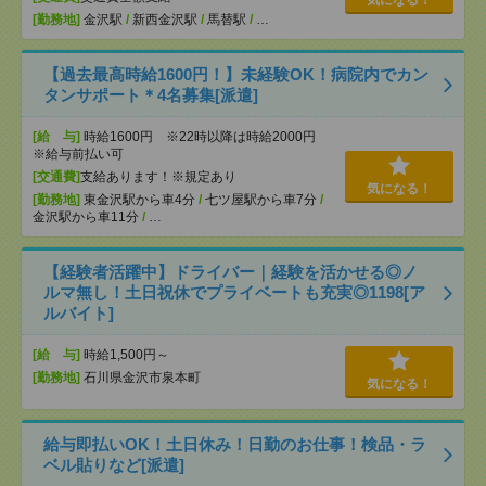
気になる！
[勤務地]
金沢駅
/
新西金沢駅
/
馬替駅
/
…
【過去最高時給1600円！】未経験OK！病院内でカン
タンサポート＊4名募集[派遣]
[給 与]
時給1600円 ※22時以降は時給2000円
※給与前払い可
[交通費]
支給あります！※規定あり
気になる！
[勤務地]
東金沢駅から車4分
/
七ツ屋駅から車7分
/
金沢駅から車11分
/
…
【経験者活躍中】ドライバー｜経験を活かせる◎ノ
ルマ無し！土日祝休でプライベートも充実◎1198[ア
ルバイト]
[給 与]
時給1,500円～
[勤務地]
石川県金沢市泉本町
気になる！
給与即払いOK！土日休み！日勤のお仕事！検品・ラ
ベル貼りなど[派遣]