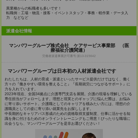
異業種からの転職者も多いです！
転職例：工場・物流・接客・イベントスタッフ・事務・軽作業・データ入
力 などなど
派遣会社情報
マンパワーグループ株式会社 ケアサービス事業部 （医
療福祉介護関連）
労働者派遣事業許可番号:派13-315642
マンパワーグループは⽇本初の⼈材派遣会社です
わたしたちは、人材の育成・派遣といったサービス提供だけではなく、働く
方々の『働きやすい環境を整えること』『長期就労につながるサポート』に
力を入れています。
2023年現在、全国34拠点に介護専門支店を展開。介護の現場を理解している
専任担当がフォローします。理想と現実とのギャップに悩んだ際は、お悩み
に寄り添いサポート。介護職としてのキャリアを積みたい方には、理想の介
護職員としての姿に寄り添い就業先をお探しします。
中長期的なキャリアパス形成のための資格取得支援制度、仕事に活かせる知
識を身に付けるためのオンライントレーニングもご用意！ぴったりな職場に
出会うなら、マンパワーグループを是非お選びください！