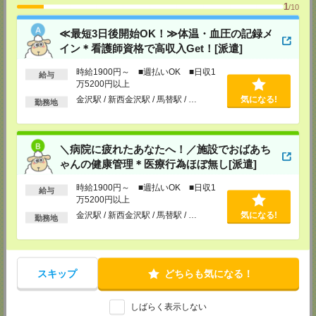
1
/10
来社不要！30分程度のお電話で登録が完了いたします。
★登録に際しての予約・来社は不要です★
≪最短3日後開始OK！≫体温・血圧の記録メ
イン＊看護師資格で高収入Get！[派遣]
(1)WEB応募の場合
こちらからご連絡いたしますのでお待ちください。
時給1900円～ ■週払いOK ■日収1
ご応募頂いた後、案内メールをお送りしますので
給与
万5200円以上
内容をご確認ください。
金沢駅 / 新西金沢駅 / 馬替駅 / …
気になる!
勤務地
(2)電話応募の場合
お時間のあるときにお電話にてご応募いただければ
その場で登録も可能です。
持ち物
＼病院に疲れたあなたへ！／施設でおばあち
ゃんの健康管理＊医療行為ほぼ無し[派遣]
【電話登録】
弊社HPよりマイページ作成をお願いします
時給1900円～ ■週払いOK ■日収1
電話での登録の際に、マイページ作成をいただいた旨をお伝えください。
給与
万5200円以上
所要時間
金沢駅 / 新西金沢駅 / 馬替駅 / …
気になる!
勤務地
【電話登録】30分程度
・経験やご希望などをインタビュー
・お仕事のご紹介など
スキップ
どちらも気になる！
登録場所
ＣＳ新潟支店
しばらく表示しない
新潟県新潟市中央区万代４丁目４－２７ 新潟テレコムビル