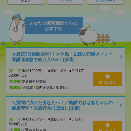
シェア
ツイート
ブックマーク
あなたの閲覧履歴からの
おすすめ
≪最短3日後開始OK！≫体温・血圧の記録メイン＊
看護師資格で高収入Get！[派遣]
[給 与]
時給1900円～ ■週払いOK ■日収1万
5200円以上
[交通費]
交通費全額支給
気になる！
[勤務地]
金沢駅
/
新西金沢駅
/
馬替駅
/
…
＼病院に疲れたあなたへ！／施設でおばあちゃんの
健康管理＊医療行為ほぼ無し[派遣]
[給 与]
時給1900円～ ■週払いOK ■日収1万
5200円以上
[交通費]
交通費全額支給