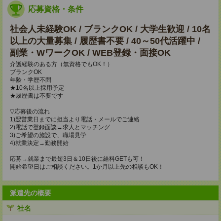
応募資格・条件
社会人未経験OK / ブランクOK / 大学生歓迎 / 10名
以上の大量募集 / 履歴書不要 / 40～50代活躍中 /
副業・WワークOK / WEB登録・面接OK
介護経験のある方（無資格でもOK！）
ブランクOK
年齢・学歴不問
★10名以上採用予定
★履歴書は不要です
▽応募後の流れ
1)翌営業日までに担当より電話・メールでご連絡
2)電話で登録面談→求人とマッチング
3)ご希望の施設で、職場見学
4)就業決定→勤務開始
応募→就業まで最短3日＆10日後に給料GETも可！
開始希望日はご相談ください。1か月以上先の相談もOK！
派遣先の概要
社名