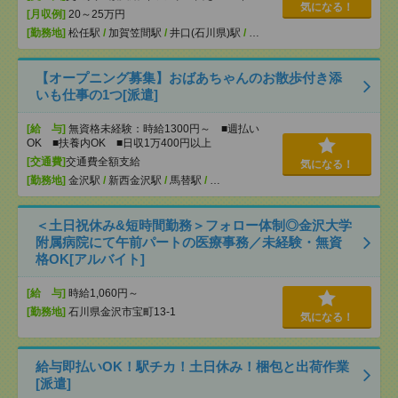
気になる！
[月収例]
20～25万円
[勤務地]
松任駅
/
加賀笠間駅
/
井口(石川県)駅
/
…
【オープニング募集】おばあちゃんのお散歩付き添
いも仕事の1つ[派遣]
[給 与]
無資格未経験：時給1300円～ ■週払い
OK ■扶養内OK ■日収1万400円以上
[交通費]
交通費全額支給
気になる！
[勤務地]
金沢駅
/
新西金沢駅
/
馬替駅
/
…
＜土日祝休み&短時間勤務＞フォロー体制◎金沢大学
附属病院にて午前パートの医療事務／未経験・無資
格OK[アルバイト]
[給 与]
時給1,060円～
[勤務地]
石川県金沢市宝町13-1
気になる！
給与即払いOK！駅チカ！土日休み！梱包と出荷作業
[派遣]