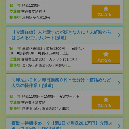
[給 与]
時給1230円
[交通費]
交通費支給有り
気になる！
[勤務地]
津幡駅から車10分
【介護staff】人と話すのが好きな方に＊未経験から
はじめる生活サポート[派遣]
[給 与]
無資格未経験：時給1300円～ ■週払い
OK ■扶養内OK ■日収1万400円以上
[交通費]
交通費全額支給（ガソリン代もOK！）
気になる！
[勤務地]
金沢駅
/
新西金沢駅
/
馬替駅
/
…
＼即払いＯＫ／即日勤務ＯＫ＊仕分け・箱詰めなど
人気の軽作業！[派遣]
[給 与]
時給1100円～1500円 ★Wワーク不可
[交通費]
交通費全額支給
気になる！
[勤務地]
越後石山駅
/
東新潟駅
/
大形駅
夜勤＝待機多め！？【週2日で月収20.1万円】介護ス
タッフ＊日払いOK![派遣]