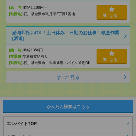
[給 与]
時給1,160円～
[勤務地]
石川県金沢市鞍月東2丁目1番地
気になる！
給与即払いOK！土日休み！日勤のお仕事！検査作業
[派遣]
[給 与]
時給1350円
[交通費]
交通費支給有り
気になる！
[勤務地]
石川県金沢市 ※車通勤・バイク通勤OK
すべて見る
かんたん検索はこちら
エンバイトTOP