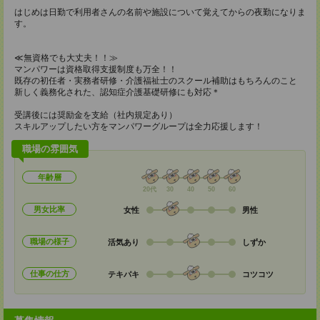
はじめは日勤で利用者さんの名前や施設について覚えてからの夜勤になりま
す。
≪無資格でも大丈夫！！≫
マンパワーは資格取得支援制度も万全！！
既存の初任者・実務者研修・介護福祉士のスクール補助はもちろんのこと
新しく義務化された、認知症介護基礎研修にも対応＊
受講後には奨励金を支給（社内規定あり）
スキルアップしたい方をマンパワーグループは全力応援します！
職場の雰囲気
年齢層
20代
30
40
50
60
男女比率
女性
男性
職場の様子
活気あり
しずか
仕事の仕方
テキパキ
コツコツ