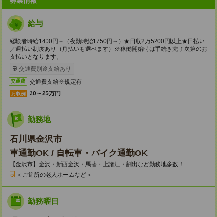
募集情報
給与
経験者時給1400円～（夜勤時給1750円～）★日収2万5200円以上★日払い
／週払い制度あり（月払いも選べます）※稼働開始時は手続き完了次第のお
支払いとなります。
交通費別途支給あり
交通費支給※規定有
交通費
20～25万円
月収例
勤務地
石川県金沢市
車通勤OK / 自転車・バイク通勤OK
【金沢市】金沢・新西金沢・馬替・上諸江・割出など勤務地多数！
＜ご近所の老人ホームなど＞
勤務曜日