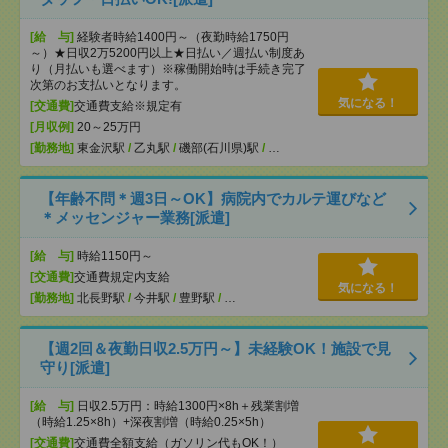
[給 与]
経験者時給1400円～（夜勤時給1750円
～）★日収2万5200円以上★日払い／週払い制度あ
り（月払いも選べます）※稼働開始時は手続き完了
次第のお支払いとなります。
気になる！
[交通費]
交通費支給※規定有
[月収例]
20～25万円
[勤務地]
東金沢駅
/
乙丸駅
/
磯部(石川県)駅
/
…
【年齢不問＊週3日～OK】病院内でカルテ運びなど
＊メッセンジャー業務[派遣]
[給 与]
時給1150円～
[交通費]
交通費規定内支給
気になる！
[勤務地]
北長野駅
/
今井駅
/
豊野駅
/
…
【週2回＆夜勤日収2.5万円～】未経験OK！施設で見
守り[派遣]
[給 与]
日収2.5万円：時給1300円×8h＋残業割増
（時給1.25×8h）+深夜割増（時給0.25×5h）
[交通費]
交通費全額支給（ガソリン代もOK！）