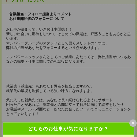
フォローについて
営業担当・フォロー担当よりコメント
お仕事開始後のフォローについて
お仕事が決まって、いざお仕事開始！！
新しい出会いに期待もしつつ、はじめての職場は、戸惑うこともあるかと思
います。
マンパワーグループのスタッフとして働くメリットの１つに、
弊社の担当があなたをフォローするという点があります。
マンパワースタッフさんとしてのご就業にあたっては、弊社担当がいつもあ
なたの職場・仕事に関しての相談役になります。
就業先（派遣先）もあなたも両者を担当しますので、
就業先の環境も理解している強い味方になれますよ。
気に入った就業先では、あなたは長く続けられるようにサポート
困ったことがあれば、就業先との間に立って解決に向けて調整をしたり
お電話やメール・対面など あなたに合ったツールでコミュニケーションを
とってまいります！
×
登録について
どちらのお仕事が気になりますか？
【電話登録】