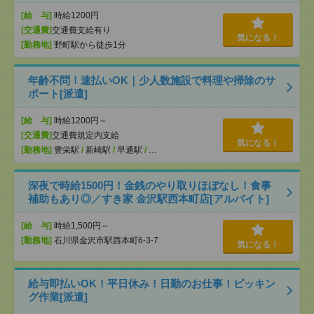
[給 与]
時給1200円
[交通費]
交通費支給有り
気になる！
[勤務地]
野町駅から徒歩1分
年齢不問！速払いOK｜少人数施設で料理や掃除のサ
ポート[派遣]
[給 与]
時給1200円～
[交通費]
交通費規定内支給
気になる！
[勤務地]
豊栄駅
/
新崎駅
/
早通駅
/
…
深夜で時給1500円！金銭のやり取りほぼなし！食事
補助もあり◎／すき家 金沢駅西本町店[アルバイト]
[給 与]
時給1,500円～
[勤務地]
石川県金沢市駅西本町6-3-7
気になる！
給与即払いOK！平日休み！日勤のお仕事！ピッキン
グ作業[派遣]