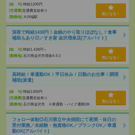
[給 与]
時給1200円
[交通費]
交通費支給有り
気になる！
[勤務地]
大河端駅
深夜で時給1438円！金銭のやり取りほぼなし！食事
補助もあり◎／すき家 金沢増泉店[アルバイト]
[給 与]
時給1,438円～
[勤務地]
石川県金沢市増泉4-3-2
気になる！
高時給！車通勤OK！平日休み！日勤のお仕事！調理
補助[派遣]
[給 与]
時給1300円
[交通費]
交通費支給有り
気になる！
[勤務地]
石川県金沢市 ※車通勤・バイク通勤OK
フォロー体制◎石川県立中央病院にて夜間・休日の
受付業務／未経験・無資格OK／ブランクOK／車通
勤OK[アルバイト]