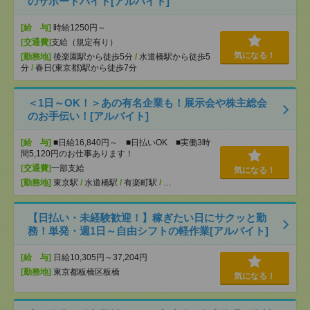
のサポートバイト[アルバイト]
[給 与]
時給1250円～
[交通費]
支給（規定有り）
気になる！
[勤務地]
後楽園駅から徒歩5分
/
水道橋駅から徒歩5
分
/
春日(東京都)駅から徒歩7分
＜1日～OK！＞あの有名企業も！展示会や株主総会
のお手伝い！[アルバイト]
[給 与]
■日給16,840円～ ■日払いOK ■実働3時
間5,120円のお仕事あります！
[交通費]
一部支給
気になる！
[勤務地]
東京駅
/
水道橋駅
/
有楽町駅
/
…
【日払い・未経験歓迎！】稼ぎたい日にサクッと勤
務！単発・週1日～自由シフトの軽作業[アルバイト]
[給 与]
日給10,305円～37,204円
[勤務地]
東京都板橋区板橋
気になる！