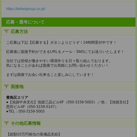
https://teikeigroup.co.jp/
応募・選考について
応募方法
ご応募は下記【応募する】ボタンよりどうぞ！24時間受付中です！
応募後に面接予約ができるURLをメール・SMSにてお送りいたします！
当社では皆様が働きやすい環境作りを日々取り組んでおります。
気になることがあれば面接でお気軽にお問い合わせください！
まずは面接でお会い出来ること楽しみにしています！
面接地
豊島区エリア
●【池袋中央支社】池袋三品ビル6F（050-3159-5003）／他：【池袋支社】
恩田ビル4F（050-3159-5147）
●TEL：050-3159-5003
その他応募情報
【総額10万円相当の装備品支給】