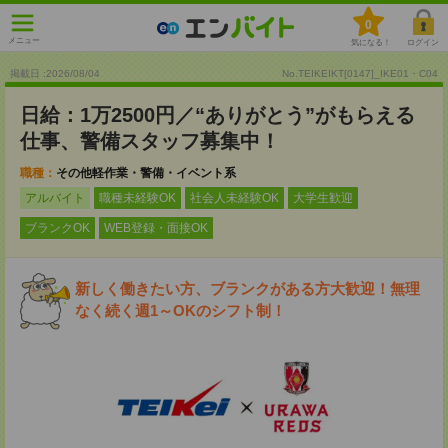
0
メニュー
気になる！
ログイン
掲載日 :2026
/
08
/
04
No.TEIKEIKT[0147]_IKE01・C04
日給：1万2500円／“ありがとう”がもらえる
仕事、警備スタッフ募集中！
職種：
その他軽作業・警備・イベント系
アルバイト
職種未経験OK
社会人未経験OK
大学生歓迎
ブランクOK
WEB登録・面接OK
新しく働きたい方、ブランクがある方大歓迎！無理
なく続く週1～OKのシフト制！