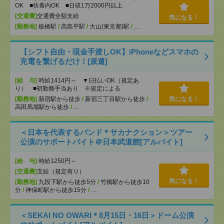
OK ■扶養内OK ■日収1万2000円以上
[交通費]
交通費全額支給
気になる！
[勤務地]
板橋駅
/
高島平駅
/
大山(東京都)駅
/
…
【シフト自由・現金手渡しOK】iPhoneなどスマホの
充電を繋げるだけ！[派遣]
[給 与]
時給1414円～ ▼日払いOK（規定あ
り） ■初勤務手当あり ※規定による
[勤務地]
新宿駅から徒歩
/
新宿三丁目駅から徒歩
/
気になる！
高田馬場駅から徒歩
/
…
＜日本を代表するバンド＊サカナクション＞ツアー
公演のサポートバイト＠日本武道館[アルバイト]
[給 与]
時給1250円～
[交通費]
支給（規定有り）
気になる！
[勤務地]
九段下駅から徒歩5分
/
竹橋駅から徒歩10
分
/
神保町駅から徒歩15分
/
…
＜SEKAI NO OWARI＊8月15日・16日＞ドーム公演