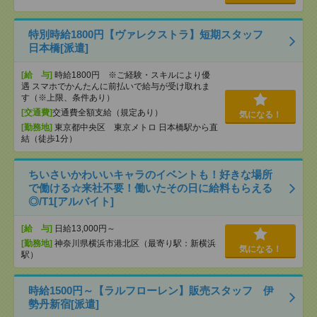
特別時給1800円【ヴァレクストラ】短期スタッフ
日本橋[派遣]
[給 与]
時給1800円 ※ご経験・スキルにより優
遇 スマホでかんたんに前払いで給与が受け取れま
す（※上限、条件あり）
[交通費]
交通費全額支給（規定あり）
気になる！
[勤務地]
東京都中央区 東京メトロ 日本橋駅から直
結（徒歩1分）
ちいさいかわいいキャラのイベントも！好きな場所
で働ける☆来社不要！働いたその日に給料もらえる
◎/T1[アルバイト]
[給 与]
日給13,000円～
[勤務地]
神奈川県横浜市港北区（最寄り駅：新横浜
気になる！
駅）
時給1500円～【ラルフローレン】販売スタッフ 伊
勢丹新宿[派遣]