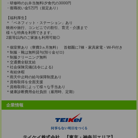
・研修時のお弁当無料/夕食代の3000円
・復職祝い金5万円（規定あり）
【福利厚生】
＊「ベネフィット・ステーション」あり
映画や旅行、コンビニでの割引、育児・介護まで
様々な特典を利用できます。
2親等以内のご家族も利用可能◎
＊個室寮あり（寮費3ヵ月無料） 首都圏に7棟・家具家電・Wi-Fi付き
＊制服・靴は無料貸与(預り金ゼロ)
＊制服クリーニング無料
＊交通費全額支給
＊社会保険完備(法令による)
＊有給休暇
＊雨天中止時の給与保障制度あり
＊資格取得を全面支援
＊資格取得によって様々な手当あり
＊健康診断費用会社負担（雇用時、定期）
企業情報
テイケイ株式会社 【東京・神奈川エリア】