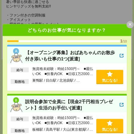
暑い季節も快適に過ごせる
ヒンヤリグッズを無料支給!!
・ファン付きの空調制服
・アイスメット
×
・紫外線カットの最新ヘルメット
・冷却ジェルシート
どちらのお仕事が気になりますか？
・塩分タブレット
・完全防水リュック
1
/10
・軽量安全靴
・靴下3足
・ドリンク手当（200円/1勤務につき）
【オープニング募集】おばあちゃんのお散歩
付き添いも仕事の1つ[派遣]
無資格未経験：時給1500円～ ■週払
給与
いOK ■扶養内OK ■日収1万2000円
以上
巣鴨駅 / 目白駅 / 北池袋駅 / …
気になる!
勤務地
応募ページへ
説明会参加で全員に【現金2千円相当プレゼ
気になる！
ント】生活のお手伝い[派遣]
無資格未経験：時給1500円～ ■週払
給与
いOK ■扶養内OK ■日収1万2000円
メール
LINE
で送る
で送る
以上
板橋駅 / 高島平駅 / 大山(東京都)駅 / …
気になる!
勤務地