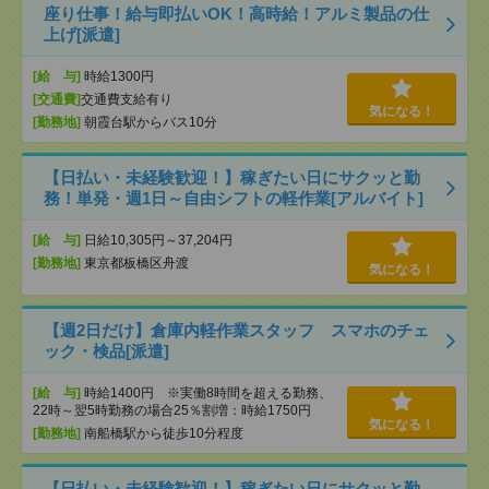
座り仕事！給与即払いOK！高時給！アルミ製品の仕
上げ[派遣]
[給 与]
時給1300円
[交通費]
交通費支給有り
気になる！
[勤務地]
朝霞台駅からバス10分
【日払い・未経験歓迎！】稼ぎたい日にサクッと勤
務！単発・週1日～自由シフトの軽作業[アルバイト]
[給 与]
日給10,305円～37,204円
[勤務地]
東京都板橋区舟渡
気になる！
【週2日だけ】倉庫内軽作業スタッフ スマホのチェ
ック・検品[派遣]
[給 与]
時給1400円 ※実働8時間を超える勤務、
22時～翌5時勤務の場合25％割増：時給1750円
気になる！
[勤務地]
南船橋駅から徒歩10分程度
【日払い・未経験歓迎！】稼ぎたい日にサクッと勤