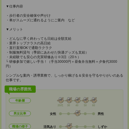
▼仕事内容
・歩行者の安全確保や声がけ
・車がスムーズに通れるようにご案内 など
▼メリット
・どんなに早く終わっても日給は全額支給
・業界トップクラスの高日給
・直行直帰OKで通勤ラクラク
・制服無料貸与（季節にあわせた快適グッズも支給）
・未経験でも安心の充実研修あり※3日（20ｈ）
└ 研修参加で嬉しい手当！（手当30000円＋昼食弁当無料＋夕食代3000
円）
シンプルな案内・誘導業務で、しっかり稼げる＆安全を守るやりがいのある
仕事です。
職場の雰囲気
年齢層
20代
30
40
50
60
男女比率
女性
男性
職場の様子
活気あり
しずか