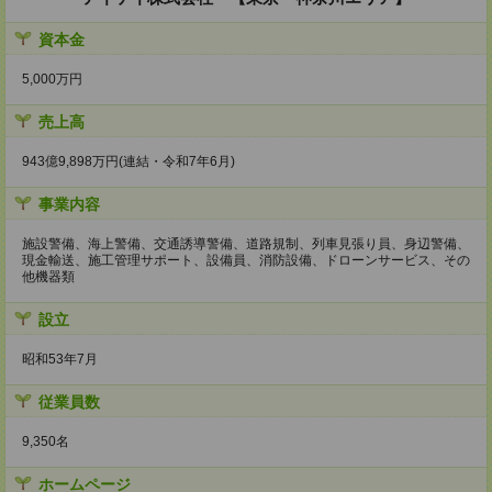
資本金
5,000万円
売上高
943億9,898万円(連結・令和7年6月)
事業内容
施設警備、海上警備、交通誘導警備、道路規制、列車見張り員、身辺警備、
現金輸送、施工管理サポート、設備員、消防設備、ドローンサービス、その
他機器類
設立
昭和53年7月
従業員数
9,350名
ホームページ