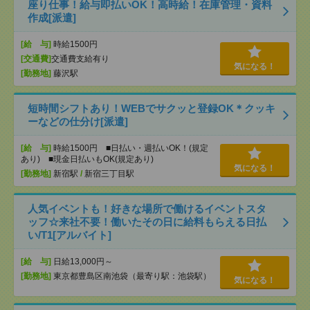
座り仕事！給与即払いOK！高時給！在庫管理・資料
作成[派遣]
[給 与]
時給1500円
[交通費]
交通費支給有り
気になる！
[勤務地]
藤沢駅
短時間シフトあり！WEBでサクッと登録OK＊クッキ
ーなどの仕分け[派遣]
[給 与]
時給1500円 ■日払い・週払いOK！(規定
あり) ■現金日払いもOK(規定あり)
気になる！
[勤務地]
新宿駅
/
新宿三丁目駅
人気イベントも！好きな場所で働けるイベントスタ
ッフ☆来社不要！働いたその日に給料もらえる日払
い/T1[アルバイト]
[給 与]
日給13,000円～
[勤務地]
東京都豊島区南池袋（最寄り駅：池袋駅）
気になる！