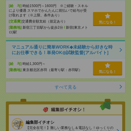
[給 与]
時給1500円～1600円 ※ご経験・スキル
により優遇 スマホでかんたんに前払いで給与が受
け取れます（※上限、条件あり）
[交通費]
交通費全額支給（規定あり）
気になる！
[勤務地]
新宿三丁目駅から徒歩2分
/
新宿(東京メト
ロ)駅
マニュアル通りに簡単WORK◆未経験から好きな時
にお仕事できる！単発OK◎試験監督[アルバイト]
[給 与]
時給1,300円～
[勤務地]
東京都北区赤羽（最寄り駅：赤羽駅）
気になる！
すべて見る
編集部イチオシ
【完全在宅！】難しい業務なし＆電話なし！ゆっくりの