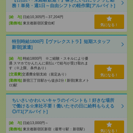
務！単発・週1日～自由シフトの軽作業[アルバイト]
[給 与]
日給10,305円～37,204円
[勤務地]
東京都新宿区愛住町
気になる！
特別時給1800円【ヴァレクストラ】短期スタッフ
新宿[派遣]
[給 与]
時給1800円 ※ご経験・スキルにより優
遇 スマホでかんたんに前払いで給与が受け取れま
す（※上限、条件あり）
[交通費]
交通費全額支給（規定あり）
気になる！
[勤務地]
新宿三丁目駅から徒歩2分
/
新宿(東京メト
ロ)駅
ちいさいかわいいキャラのイベントも！好きな場所
で働ける☆来社不要！働いたその日に給料もらえる
◎/T1[アルバイト]
[給 与]
日給13,000円～
[勤務地]
東京都新宿区新宿（最寄り駅：新宿駅）
気になる！