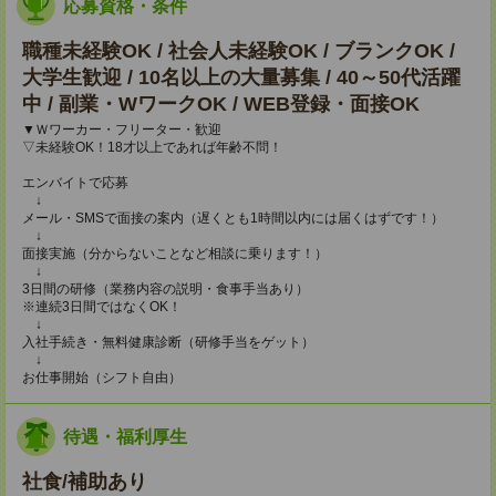
応募資格・条件
職種未経験OK / 社会人未経験OK / ブランクOK /
大学生歓迎 / 10名以上の大量募集 / 40～50代活躍
中 / 副業・WワークOK / WEB登録・面接OK
▼Ｗワーカー・フリーター・歓迎
▽未経験OK！18才以上であれば年齢不問！
エンバイトで応募
↓
メール・SMSで面接の案内（遅くとも1時間以内には届くはずです！）
↓
面接実施（分からないことなど相談に乗ります！）
↓
3日間の研修（業務内容の説明・食事手当あり）
※連続3日間ではなくOK！
↓
入社手続き・無料健康診断（研修手当をゲット）
↓
お仕事開始（シフト自由）
待遇・福利厚生
社食/補助あり