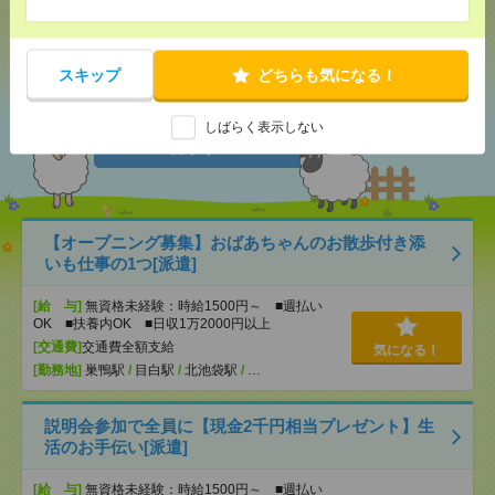
シェア
ツイート
ブックマーク
スキップ
どちらも気になる！
あなたの閲覧履歴からの
しばらく表示しない
おすすめ
【オープニング募集】おばあちゃんのお散歩付き添
いも仕事の1つ[派遣]
[給 与]
無資格未経験：時給1500円～ ■週払い
OK ■扶養内OK ■日収1万2000円以上
[交通費]
交通費全額支給
気になる！
[勤務地]
巣鴨駅
/
目白駅
/
北池袋駅
/
…
説明会参加で全員に【現金2千円相当プレゼント】生
活のお手伝い[派遣]
[給 与]
無資格未経験：時給1500円～ ■週払い