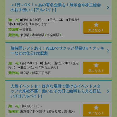
＜1日～OK！＞あの有名企業も！展示会や株主総会
のお手伝い！[アルバイト]
[給 与]
■日給16,840円～ ■日払いOK ■実働3時
間5,120円のお仕事あります！
[交通費]
一部支給
気になる！
[勤務地]
東京駅
/
水道橋駅
/
有楽町駅
/
…
短時間シフトあり！WEBでサクッと登録OK＊クッキ
ーなどの仕分け[派遣]
[給 与]
時給1500円 ■日払い・週払いOK！(規定
あり) ■現金日払いもOK(規定あり)
気になる！
[勤務地]
新宿駅
/
新宿三丁目駅
人気イベントも！好きな場所で働けるイベントスタ
ッフ☆来社不要！働いたその日に給料もらえる日払
い/T1[アルバイト]
[給 与]
日給13,000円～
[勤務地]
東京都渋谷区渋谷（最寄り駅：渋谷駅）
気になる！