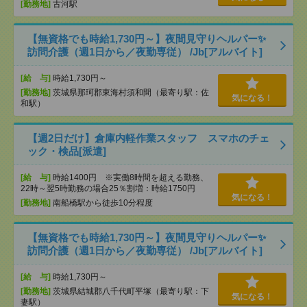
[勤務地]
古河駅
【無資格でも時給1,730円～】夜間見守りヘルパー✨
訪問介護（週1日から／夜勤専従） /Jb[アルバイト]
[給 与]
時給1,730円～
[勤務地]
茨城県那珂郡東海村須和間（最寄り駅：佐
気になる！
和駅）
【週2日だけ】倉庫内軽作業スタッフ スマホのチェ
ック・検品[派遣]
[給 与]
時給1400円 ※実働8時間を超える勤務、
22時～翌5時勤務の場合25％割増：時給1750円
気になる！
[勤務地]
南船橋駅から徒歩10分程度
【無資格でも時給1,730円～】夜間見守りヘルパー✨
訪問介護（週1日から／夜勤専従） /Jb[アルバイト]
[給 与]
時給1,730円～
[勤務地]
茨城県結城郡八千代町平塚（最寄り駅：下
気になる！
妻駅）