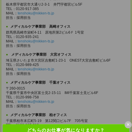
栃木県宇都宮市大通り2-3-1 井門宇都宮ビル5F
TEL：0120-917-385
MAIL：
tenshoku@nikken-ts.jp
担当：採用担当
メディカルケア事業部 高崎オフィス
群馬県高崎市栄町4-11 原地所第2ビル6Ｆ 1号室
TEL：0120-935-241
MAIL：
tenshoku@nikken-ts.jp
担当：採用担当
メディカルケア事業部 大宮オフィス
埼玉県さいたま市大宮区吉敷町1-23-1 ONEST大宮吉敷町ビル6F
TEL：0120-989-425
MAIL：
tenshoku@nikken-ts.jp
担当：採用担当
メディカルケア事業部 千葉オフィス
〒260-0015
千葉県千葉市中央区富士見2-15-11 IMI千葉富士見ビル6F
TEL：0120-998-758
MAIL：
tenshoku@nikken-ts.jp
担当：採用担当
メディカルケア事業部 柏オフィス
千葉県柏市末広町5-19 第12関口ビル7F 705号室
×
TEL：0120-935-218
どちらのお仕事が気になりますか？
MAIL：
tenshoku@nikken-ts.jp