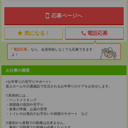
応募ページへ
気になる！
電話応募
電話応募
なら、会員登録しなくても応募できます
よ！
お仕事の概要
<お年寄りの見守りサポート>
老人ホームや介護施設で生活されるお年寄りのケアをお任せします。
▽具体的には…
・ベッドメイキング
・就寝後の巡回や見守り
・食事の準備、お薬の管理
・トイレやお風呂のお手伝いや就寝のサポート など
※最初から夜勤での勤務は出来ません。
事前に日勤帯での勤務が必要となります。