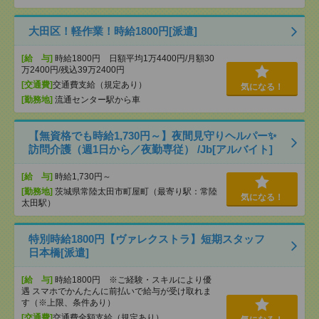
大田区！軽作業！時給1800円[派遣]
[給 与]
時給1800円 日額平均1万4400円/月額30
万2400円/残込39万2400円
[交通費]
交通費支給（規定あり）
気になる！
[勤務地]
流通センター駅から車
【無資格でも時給1,730円～】夜間見守りヘルパー✨
訪問介護（週1日から／夜勤専従） /Jb[アルバイト]
[給 与]
時給1,730円～
[勤務地]
茨城県常陸太田市町屋町（最寄り駅：常陸
気になる！
太田駅）
特別時給1800円【ヴァレクストラ】短期スタッフ
日本橋[派遣]
[給 与]
時給1800円 ※ご経験・スキルにより優
遇 スマホでかんたんに前払いで給与が受け取れま
す（※上限、条件あり）
[交通費]
交通費全額支給（規定あり）