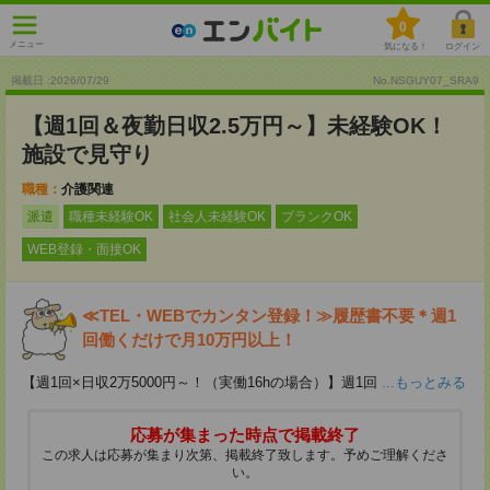
0
メニュー
気になる！
ログイン
掲載日 :2026
/
07
/
29
No.NSGUY07_SRA9
【週1回＆夜勤日収2.5万円～】未経験OK！
施設で見守り
職種：
介護関連
派遣
職種未経験OK
社会人未経験OK
ブランクOK
WEB登録・面接OK
≪TEL・WEBでカンタン登録！≫履歴書不要＊週1
回働くだけで月10万円以上！
【週1回×日収2万5000円～！（実働16hの場合）】週1回
...もっとみる
応募が集まった時点で掲載終了
この求人は応募が集まり次第、掲載終了致します。予めご理解くださ
い。