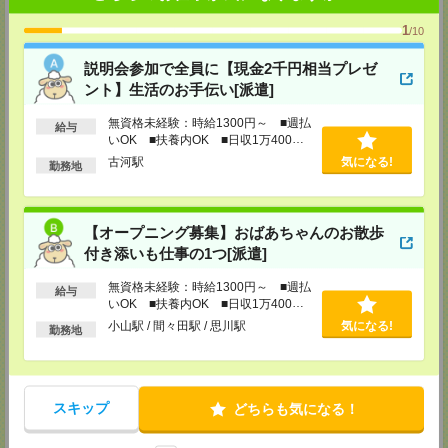
担当：採用担当
1
/10
メディカルケア事業部 新宿オフィス
東京都新宿区新宿2-3-10 新宿御苑ビル6階
説明会参加で全員に【現金2千円相当プレゼ
TEL：0120-457-235
MAIL：
tenshoku@nikken-ts.jp
ント】生活のお手伝い[派遣]
担当：採用担当
無資格未経験：時給1300円～ ■週払
給与
メディカルケア事業部 立川事業所
いOK ■扶養内OK ■日収1万400円
東京都立川市錦町1-12-14
以上
古河駅
気になる!
勤務地
TEL：0120-934-200
MAIL：
tenshoku@nikken-ts.jp
担当：採用担当
メディカルケア事業部 町田オフィス
【オープニング募集】おばあちゃんのお散歩
東京都町田市森野1-7-23 大樹生命町田ビル6F
付き添いも仕事の1つ[派遣]
TEL：0120-453-285
MAIL：
tenshoku@nikken-ts.jp
無資格未経験：時給1300円～ ■週払
給与
担当：採用担当
いOK ■扶養内OK ■日収1万400円
以上
メディカルケア事業部 横浜オフィス
小山駅 / 間々田駅 / 思川駅
気になる!
勤務地
神奈川県横浜市保土ケ谷区神戸町134 横浜ビジネスパークサウスタワー
2F B区画
TEL：0120-901-799
MAIL：
tenshoku@nikken-ts.jp
担当：採用担当
スキップ
どちらも気になる！
登録交通費