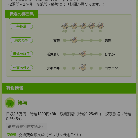
（2週間～2か月 ※施設・経験により期間が異なります。）
職場の雰囲気
年齢層
20代
30
40
50
60
男女比率
女性
男性
職場の様子
活気あり
しずか
仕事の仕方
テキパキ
コツコツ
募集情報
給与
日収2.5万円：時給1300円×8h＋残業割増（時給1.25×8h）+深夜割増（時給
0.25×5h）
交通費別途支給あり
交通費全額支給（ガソリン代もOK！）
交通費