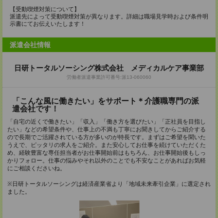
【受動喫煙対策について】
派遣先によって受動喫煙対策が異なります。詳細は職場見学時および条件明
示書にてお伝えいたします！
派遣会社情報
日研トータルソーシング株式会社 メディカルケア事業部
労働者派遣事業許可番号:派13-060060
「こんな風に働きたい」をサポート＊介護職専門の派
遣会社です！
「自宅の近くで働きたい」「収入」「働き方を選びたい」「正社員を目指し
たい」などの希望条件や、仕事上の不満も丁寧にお聞きしてからご紹介する
ので長期でご活躍されている方が多いのが特長です。まずはご希望を聞いた
うえで、ピッタリの求人をご紹介。また安心してお仕事を続けていただくた
め、経験豊富な専任担当者がお仕事開始前はもちろん、お仕事開始後もしっ
かりフォロー。仕事の悩みやそれ以外のことでも不安なことがあればお気軽
にご相談くださいね。
※日研トータルソーシングは経済産業省より「地域未来牽引企業」に選定され
ました。