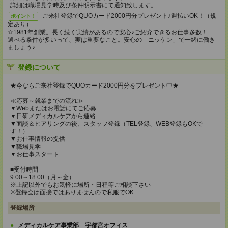
詳細は職場見学時及び条件明示書にて通知致します。
ご来社登録でQUOカード2000円分プレゼント♪週払いOK！（規
ポイント！
定あり）
☆1981年創業。長く続く実績があるので安心♪ご紹介できるお仕事多数！
選べる条件が多いって、実は重要なこと。安心の「ニッケン」で一緒に働き
ましょう♪
登録について
★今ならご来社登録でQUOカード2000円分をプレゼント中★
≪応募～就業までの流れ≫
▼Webまたはお電話にてご応募
▼日研メディカルケアから連絡
▼面談＆ヒアリングの後、スタッフ登録（TEL登録、WEB登録もOKで
す！）
▼お仕事情報の提供
▼職場見学
▼お仕事スタート
■受付時間
9:00～18:00（月～金）
※上記以外でもお気軽に場所・日程等ご相談下さい
※登録会は面接ではありませんので私服でOK
登録場所
メディカルケア事業部 宇都宮オフィス