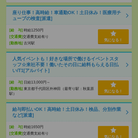
座り仕事！高時給！車通勤OK！土日休み！医療用チ
ューブの検査[派遣]
[給 与]
時給1250円
[交通費]
交通費支給有り
気になる！
[勤務地]
古河駅
人気イベントも！好きな場所で働けるイベントスタ
ッフ☆来社不要！働いたその日に給料もらえる日払
い/T1[アルバイト]
[給 与]
日給13,000円～
[勤務地]
東京都千代田区外神田（最寄り駅：秋葉原
気になる！
駅）
給与即払いOK！高時給！土日休み！検品、分別作業
など[派遣]
[給 与]
時給1650円
[交通費]
交通費支給有り
気になる！