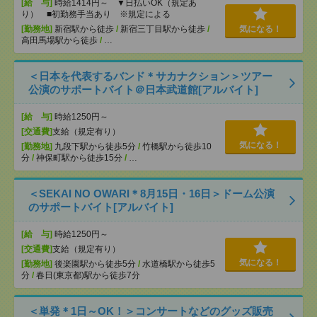
[給 与]
時給1414円～ ▼日払いOK（規定あ
り） ■初勤務手当あり ※規定による
[勤務地]
新宿駅から徒歩
/
新宿三丁目駅から徒歩
/
気になる！
高田馬場駅から徒歩
/
…
＜日本を代表するバンド＊サカナクション＞ツアー
公演のサポートバイト＠日本武道館[アルバイト]
[給 与]
時給1250円～
[交通費]
支給（規定有り）
気になる！
[勤務地]
九段下駅から徒歩5分
/
竹橋駅から徒歩10
分
/
神保町駅から徒歩15分
/
…
＜SEKAI NO OWARI＊8月15日・16日＞ドーム公演
のサポートバイト[アルバイト]
[給 与]
時給1250円～
[交通費]
支給（規定有り）
気になる！
[勤務地]
後楽園駅から徒歩5分
/
水道橋駅から徒歩5
分
/
春日(東京都)駅から徒歩7分
＜単発＊1日～OK！＞コンサートなどのグッズ販売