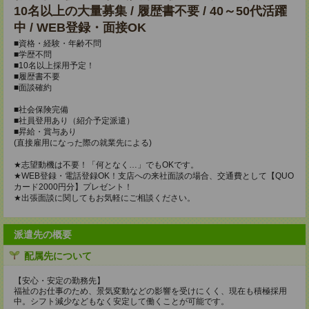
10名以上の大量募集 / 履歴書不要 / 40～50代活躍
中 / WEB登録・面接OK
■資格・経験・年齢不問
■学歴不問
■10名以上採用予定！
■履歴書不要
■面談確約
■社会保険完備
■社員登用あり（紹介予定派遣）
■昇給・賞与あり
(直接雇用になった際の就業先による)
★志望動機は不要！「何となく…」でもOKです。
★WEB登録・電話登録OK！支店への来社面談の場合、交通費として【QUO
カード2000円分】プレゼント！
★出張面談に関してもお気軽にご相談ください。
派遣先の概要
配属先について
【安心・安定の勤務先】
福祉のお仕事のため、景気変動などの影響を受けにくく、現在も積極採用
中。シフト減少などもなく安定して働くことが可能です。