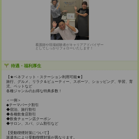
看護師や現場経験者がキャリアアドバイザー
としてしっかりフォローいたします！
待遇・福利厚生
【★ベネフィット・ステーション利用可能★】
旅行、グルメ、リラク＆ビューティー、スポーツ、ショッピング、学習、育
児、ペットなど
各種ジャンルのお得な特典多数！
＜一例＞
◆テーマパーク割引
◆宿泊、旅行割引
◆各種飲食店割引
◆飲食チェーン店クーポン
◆サロン、スパ、ジム割引など
【受動喫煙対策について】
派遣先により受動喫煙対策が異なります。