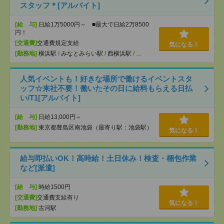
スタッフ＊[アルバイト]
[給 与]
日給1万5000円～ ■最大で日給2万8500
円！
[交通費]
交通費規定支給
気になる！
[勤務地]
横浜駅
/
みなとみらい駅
/
西横浜駅
/
…
人気イベントも！好きな場所で働けるイベントスタ
ッフ☆来社不要！働いたその日に給料もらえる日払
い/T1[アルバイト]
[給 与]
日給13,000円～
[勤務地]
東京都豊島区南池袋（最寄り駅：池袋駅）
気になる！
給与即払いOK！高時給！土日休み！検査・梱包作業
など[派遣]
[給 与]
時給1500円
[交通費]
交通費支給有り
気になる！
[勤務地]
古河駅