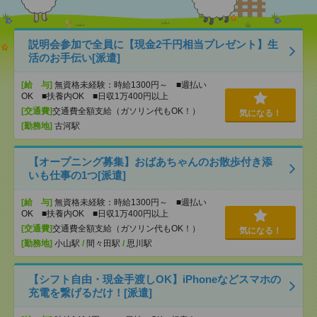
説明会参加で全員に【現金2千円相当プレゼント】生
活のお手伝い[派遣]
[給 与]
無資格未経験：時給1300円～ ■週払い
OK ■扶養内OK ■日収1万400円以上
[交通費]
交通費全額支給（ガソリン代もOK！）
気になる！
[勤務地]
古河駅
【オープニング募集】おばあちゃんのお散歩付き添
いも仕事の1つ[派遣]
[給 与]
無資格未経験：時給1300円～ ■週払い
OK ■扶養内OK ■日収1万400円以上
[交通費]
交通費全額支給（ガソリン代もOK！）
気になる！
[勤務地]
小山駅
/
間々田駅
/
思川駅
【シフト自由・現金手渡しOK】iPhoneなどスマホの
充電を繋げるだけ！[派遣]