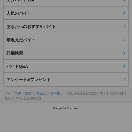
エンバイトTOP
人気のバイト
あなたへのおすすめバイト
最近見たバイト
詳細検索
バイトQ&A
アンケート&プレゼント
バイトTOP
関東
茨城県
古河市
【週1回＆夜勤日収2.5万円～】未経験OK！
施設で見守り(103965063）
Copyright © en Inc.