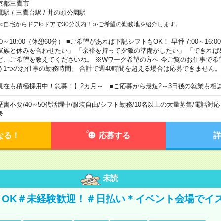
京都三鷹市
鷹駅
/
三鷹台駅
/
井の頭公園駅
≪自宅からドアtoドアで30分以内！≫ご希望の勤務地を紹介します。
00～18:00（休憩60分） ■ご希望があれば下記シフトもOK！ 早番 7:00～16:00 遅
家族と休みを合わせたい」 「余裕を持って夕飯の準備がしたい」 「できれば
ど、ご希望を教えてくださいね。 ※Wワーク希望の方へ 今ご覧のお仕事で希
う1つのお仕事の勤務時間。 合計で週40時間を超える場合は応募できません。
現在も積極採用中！急募！】2カ月～ ■ご応募から最短2～3日後の就業も相
歴書不要
/
40～50代活躍中
/
服装自由
/
シフト勤務
/
10名以上の大量募集
/
電話対応
要
なる！
応募する
詳
未読
～OK＃未経験歓迎！＃日払い＊イベント会場でイ