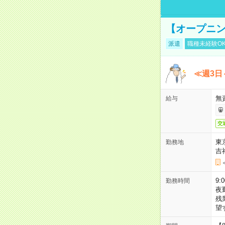
【オープニン
派遣
職種未経験O
≪週3日
無
給与
交
東
勤務地
吉
9:
勤務時間
夜
残
望