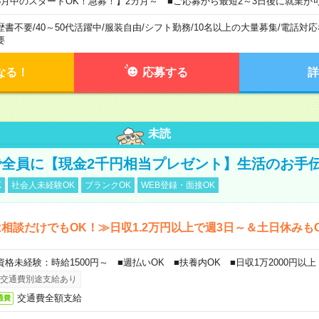
8月中のスタートOK！急募！】2カ月～ ■ご応募から最短2～3日後に就業が
歴書不要
/
40～50代活躍中
/
服装自由
/
シフト勤務
/
10名以上の大量募集
/
電話対応
要
なる！
応募する
詳
未読
全員に【現金2千円相当プレゼント】生活のお手
K
社会人未経験OK
ブランクOK
WEB登録・面接OK
相談だけでもOK！≫日収1.2万円以上で週3日～＆土日休みも
資格未経験：時給1500円～ ■週払いOK ■扶養内OK ■日収1万2000円以上
交通費別途支給あり
交通費全額支給
通費