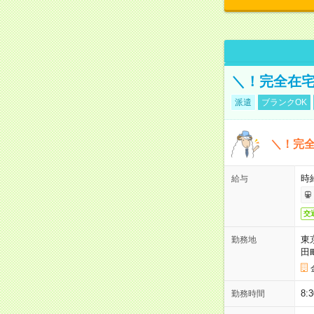
＼！完全在宅
派遣
ブランクOK
＼！完全
時
給与
交
東
勤務地
田
8:
勤務時間