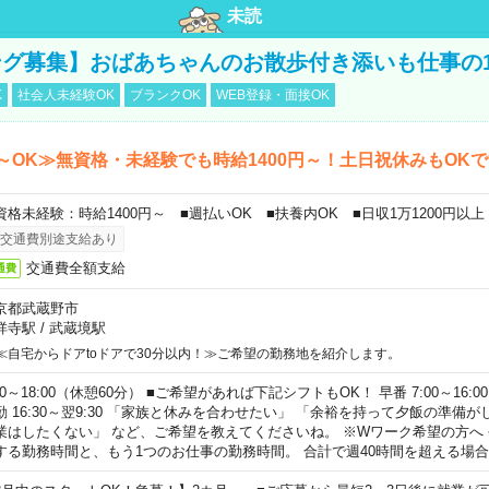
未読
グ募集】おばあちゃんのお散歩付き添いも仕事の
K
社会人未経験OK
ブランクOK
WEB登録・面接OK
～OK≫無資格・未経験でも時給1400円～！土日祝休みもOK
資格未経験：時給1400円～ ■週払いOK ■扶養内OK ■日収1万1200円以上
交通費別途支給あり
交通費全額支給
通費
京都武蔵野市
祥寺駅
/
武蔵境駅
≪自宅からドアtoドアで30分以内！≫ご希望の勤務地を紹介します。
00～18:00（休憩60分） ■ご希望があれば下記シフトもOK！ 早番 7:00～16:00 遅
勤 16:30～翌9:30 「家族と休みを合わせたい」 「余裕を持って夕飯の準備
業はしたくない」 など、ご希望を教えてくださいね。 ※Wワーク希望の方へ
する勤務時間と、もう1つのお仕事の勤務時間。 合計で週40時間を超える場