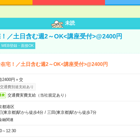
未読
！／土日含む週2～OK<講座受付>@2400円
WEB登録・面接OK
在宅！／土日含む週2～OK<講座受付>@2400円
給2400円＋交
交通費別途支給あり
交通費実費支給（当社規定あり）
通費
京都港区
町(東京都)駅から徒歩4分
/
三田(東京都)駅から徒歩7分
金融関連
30～12:30