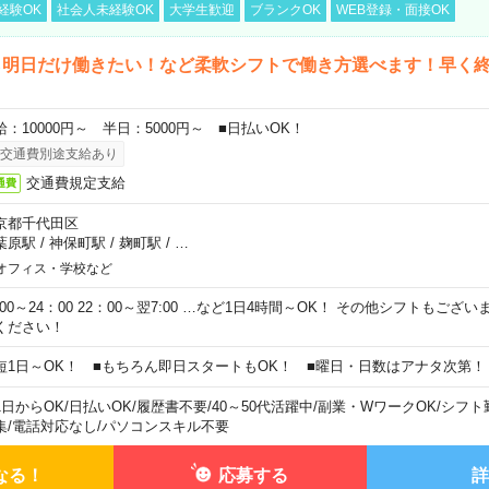
経験OK
社会人未経験OK
大学生歓迎
ブランクOK
WEB登録・面接OK
ら明日だけ働きたい！など柔軟シフトで働き方選べます！早く
給：10000円～ 半日：5000円～ ■日払いOK！
交通費別途支給あり
交通費規定支給
通費
京都千代田区
葉原駅
/
神保町駅
/
麹町駅
/
…
オフィス・学校など
0:00～24：00 22：00～翌7:00 …など1日4時間～OK！ その他シフトもござ
ください！
短1日～OK！ ■もちろん即日スタートもOK！ ■曜日・日数はアナタ次第！
1日からOK
/
日払いOK
/
履歴書不要
/
40～50代活躍中
/
副業・WワークOK
/
シフト
集
/
電話対応なし
/
パソコンスキル不要
なる！
応募する
詳