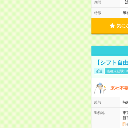
【
期間
履
特徴
気に
【シフト自由
派遣
職種未経験O
来社不要
時
給与
東
勤務地
新