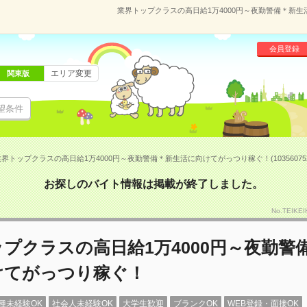
業界トップクラスの高日給1万4000円～夜勤警備＊新生活
会員登録
エリア変更
関東版
望条件
界トップクラスの高日給1万4000円～夜勤警備＊新生活に向けてがっつり稼ぐ！(10356075
お探しのバイト情報は掲載が終了しました。
No.TEIKE
プクラスの高日給1万4000円～夜勤警
けてがっつり稼ぐ！
種未経験OK
社会人未経験OK
大学生歓迎
ブランクOK
WEB登録・面接OK