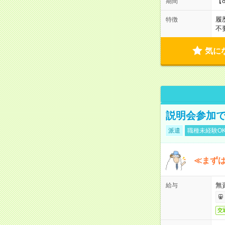
【
期間
履
特徴
不
気に
説明会参加で
派遣
職種未経験O
≪まずは
無
給与
交