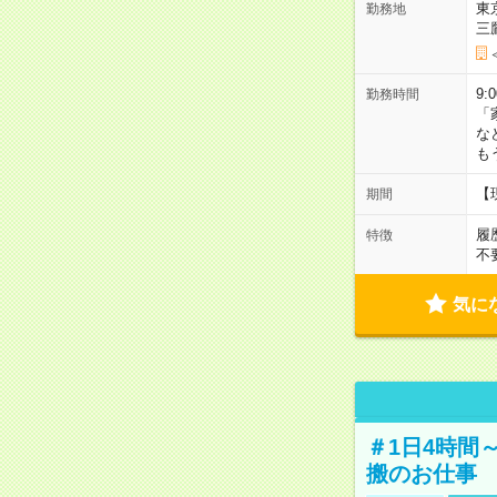
東
勤務地
三
9:
勤務時間
「
な
も
【
期間
履
特徴
不
気に
＃1日4時間
搬のお仕事