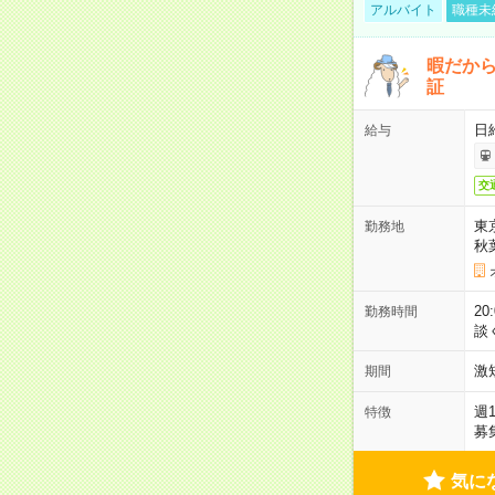
アルバイト
職種未
暇だか
証
日
給与
交
東
勤務地
秋
2
勤務時間
談
激
期間
週
特徴
募
気に