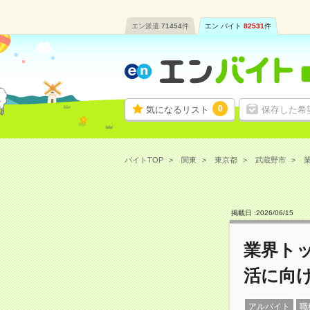
エン派遣
71454
件
エン バイト
82531
件
0
気になるリスト
保存した希
バイトTOP
関東
東京都
武蔵野市
業
掲載日 :
2026
/
06
/
15
業界トッ
活に向
アルバイト
職