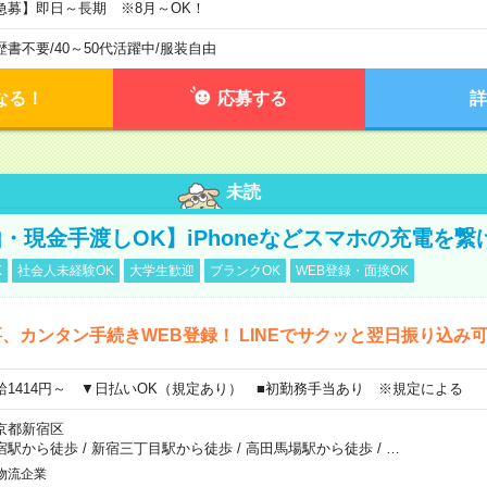
急募】即日～長期 ※8月～OK！
歴書不要
/
40～50代活躍中
/
服装自由
なる！
応募する
詳
未読
・現金手渡しOK】iPhoneなどスマホの充電を繋
K
社会人未経験OK
大学生歓迎
ブランクOK
WEB登録・面接OK
、カンタン手続きWEB登録！ LINEでサクッと翌日振り込み
給1414円～ ▼日払いOK（規定あり） ■初勤務手当あり ※規定による
京都新宿区
宿駅から徒歩
/
新宿三丁目駅から徒歩
/
高田馬場駅から徒歩
/
…
物流企業