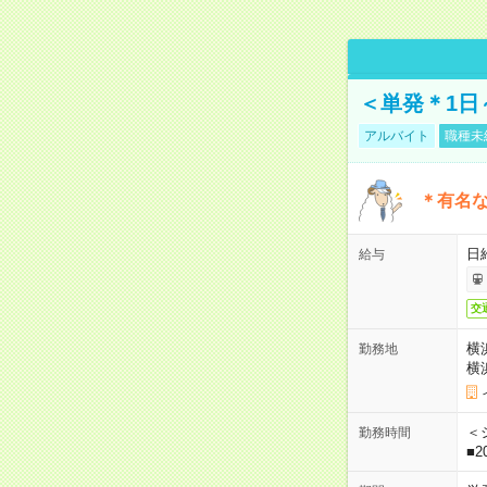
＜単発＊1日
アルバイト
職種未
＊有名な
日
給与
交
横
勤務地
横
＜シ
勤務時間
■2