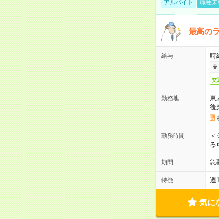
アルバイト
職種未
最高のラ
時
給与
交
東
勤務地
後
＜
勤務時間
る
急
期間
週
特徴
気に