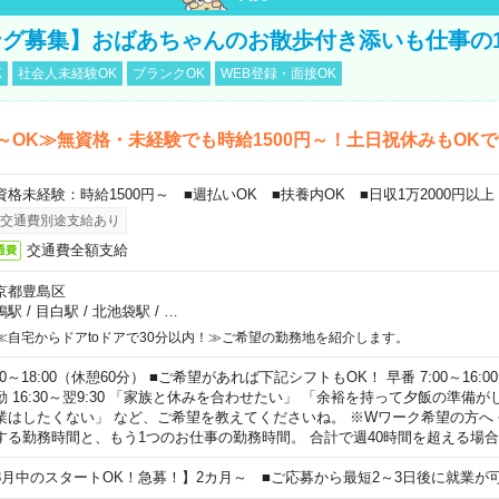
グ募集】おばあちゃんのお散歩付き添いも仕事の
K
社会人未経験OK
ブランクOK
WEB登録・面接OK
～OK≫無資格・未経験でも時給1500円～！土日祝休みもOK
資格未経験：時給1500円～ ■週払いOK ■扶養内OK ■日収1万2000円以上
交通費別途支給あり
交通費全額支給
通費
京都豊島区
鴨駅
/
目白駅
/
北池袋駅
/
…
≪自宅からドアtoドアで30分以内！≫ご希望の勤務地を紹介します。
00～18:00（休憩60分） ■ご希望があれば下記シフトもOK！ 早番 7:00～16:00 遅
勤 16:30～翌9:30 「家族と休みを合わせたい」 「余裕を持って夕飯の準備
業はしたくない」 など、ご希望を教えてくださいね。 ※Wワーク希望の方へ
する勤務時間と、もう1つのお仕事の勤務時間。 合計で週40時間を超える場
8月中のスタートOK！急募！】2カ月～ ■ご応募から最短2～3日後に就業が