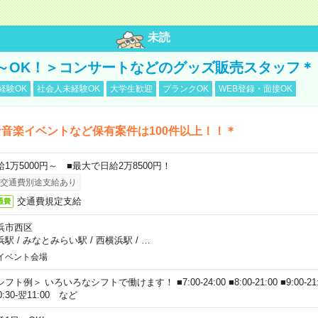
未読
～OK！＞コンサートなどのグッズ販売スタッフ＊
経験OK
社会人未経験OK
大学生歓迎
ブランクOK
WEB登録・面接OK
音楽イベントなど保有案件は100件以上！！＊
給1万5000円～ ■最大で日給2万8500円！
交通費別途支給あり
交通費規定支給
通費
浜市西区
浜駅
/
みなとみらい駅
/
西横浜駅
/
…
イベント会場
フト例＞ いろいろなシフトで働けます！ ■7:00-24:00 ■8:00-21:00 ■9:00-21:00
0:30-翌11:00 など