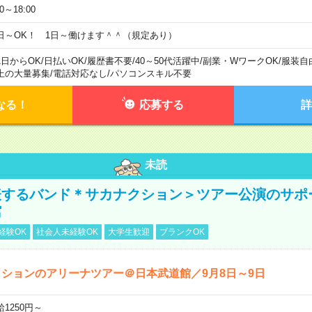
00～18:00
日～OK！ 1日～働けます＾＾（規定あり）
1日からOK
/
日払いOK
/
履歴書不要
/
40～50代活躍中
/
副業・WワークOK
/
服装自
上の大量募集
/
電話対応なし
/
パソコンスキル不要
なる！
応募する
詳
未読
表するバンド＊サカナクション＞ツアー公演のサポ
館
経験OK
社会人未経験OK
大学生歓迎
ブランクOK
ションのアリーナツアー＠日本武道館／9月8日～9日
給1250円～