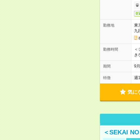
交
東
勤務地
九
＜シ
勤務時間
き
9
期間
週
特徴
気に
＜SEKAI 