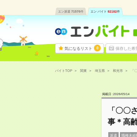
エン派遣
71570
件
エン バイト
82182
件
0
気になるリスト
保存した希
バイトTOP
関東
埼玉県
和光市
「〇
掲載日 :
2026
/
05
/
14
「〇〇
事＊高
派遣
職種未経