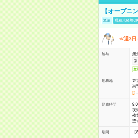
【オープニン
派遣
職種未経験O
≪週3日
無
給与
交
東
勤務地
巣
9:
勤務時間
夜
残
望
【
期間