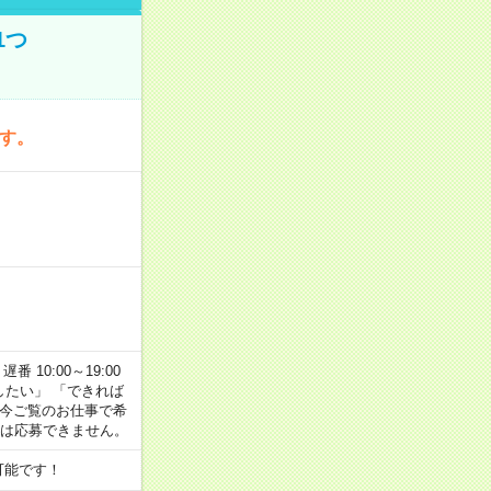
1つ
です。
番 10:00～19:00
がしたい」 「できれば
 今ご覧のお仕事で希
合は応募できません。
可能です！