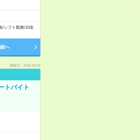
由
/
シフト勤務
/
10名
細へ
掲載日：2026.08.03
ートバイト