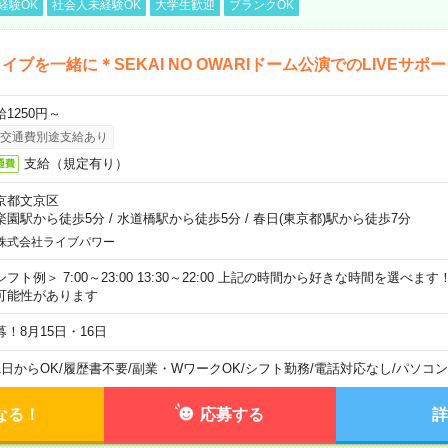
経験OK
社会人未経験OK
大学生歓迎
ブランクOK
イブを一緒に＊SEKAI NO OWARIドーム公演でのLIVEサポ
給1250円～
交通費別途支給あり
支給（規定有り）
通費
京都文京区
楽園駅から徒歩5分
/
水道橋駅から徒歩5分
/
春日(東京都)駅から徒歩7分
株式会社ライブパワー
シフト例＞ 7:00～23:00 13:30～22:00 上記の時間から好きな時間を選べま
可能性があります
募！8月15日・16日
1日からOK
/
履歴書不要
/
副業・WワークOK
/
シフト勤務
/
電話対応なし
/
パソコン
なる！
応募する
詳