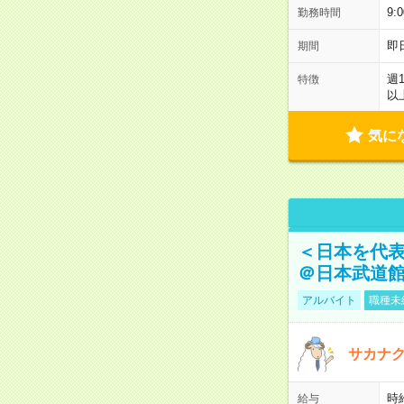
9:
勤務時間
即
期間
週
特徴
以
気に
＜日本を代
＠日本武道
アルバイト
職種未
サカナク
時
給与