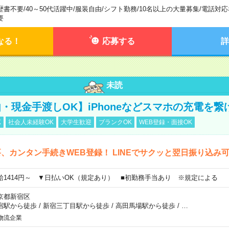
歴書不要
/
40～50代活躍中
/
服装自由
/
シフト勤務
/
10名以上の大量募集
/
電話対応
要
なる！
応募する
詳
未読
・現金手渡しOK】iPhoneなどスマホの充電を繋
K
社会人未経験OK
大学生歓迎
ブランクOK
WEB登録・面接OK
、カンタン手続きWEB登録！ LINEでサクッと翌日振り込み
給1414円～ ▼日払いOK（規定あり） ■初勤務手当あり ※規定による
京都新宿区
宿駅から徒歩
/
新宿三丁目駅から徒歩
/
高田馬場駅から徒歩
/
…
物流企業