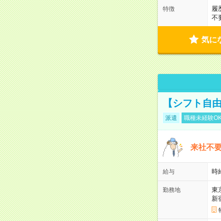
履
特徴
不
気に
【シフト自由
派遣
職種未経験O
来社不要
時
給与
東
勤務地
新