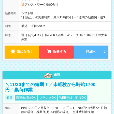
アシストワーク株式会社
シフト制
勤務時間
1日あたりの実働時間：最大15時間/日 ＜1週間の勤務例＞週3回
勤務 勤務：月・水・金 休み：火・木・土・日 好きな時にお仕事
可能です！ ※1日あたりの最大実働時間は日勤、夜勤共に勤務し
単発・1日のみOK
期間
た時間になります。
週1日からOK / 日払いOK / 副業・WワークOK / 10名以上の大量
特徴
募集
気になる！
応募する
詳細へ
未読
＼11/30までの短期！／未経験から時給1700
円！集荷作業
派遣
職種未経験OK
ブランクOK
WEB登録・面接OK
時給1700円／月収例：328、100円＝1、700円×8時間×21日勤
給与
務の場合＋残業代(月20時間の場合)、交通費別途支給