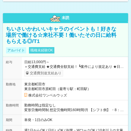
未読
ちいさいかわいいキャラのイベントも！好きな
場所で働ける☆来社不要！働いたその日に給料
もらえる◎/T1
アルバイト
職種未経験OK
日給13,000円～
給与
＋交通費支給 ★交通費全額支給！ ┗案件により規定あり ★日払
いOK！（規定あり） ┗働いたその日に現金GET♪ お仕事後はコ
交通費別途支給あり
ンビニATMから 日払い分を引き落とせます！ 【試用期間】試
用期間なし
東京都町田市
勤務地
東京都町田市原町田（最寄り駅：町田駅）
株式会社ワンベルウッズ
勤務時間は指定なし
勤務時間
変形労働時間制 想定労働時間160時間/月 【シフト例】 ・8：00
～21：00
単発・1日のみOK
期間
週1日からOK / 日払いOK / 副業・WワークOK / 10名以上の大量
特徴