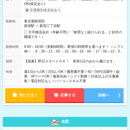
OK(規定あり)
交通費別途支給あり
東京都新宿区
勤務地
新宿駅
/
新宿三丁目駅
大手物流会社（年齢不問／「無理なく続けられる」と好評の
職場です！）
9:00～18:00（実動8時間） 希望の時間帯を選べます！ ＜シフト
勤務時間
例＞ ・8：30～12：00 ・10：00～19：00 ・17：00～22：00
・13：00～22：00 ・22：00～翌6：00 など
【急募】即日スタートＯＫ！ 単発1日のみから働けます。
期間
週1日からOK
/
日払いOK
/
履歴書不要
/
40～50代活躍中
/
副
特徴
業・WワークOK
/
服装自由
/
シフト勤務
/
10名以上の大量募
集
/
電話対応なし
/
パソコンスキル不要
気になる！
応募する
詳細へ
未読