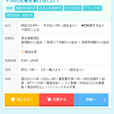
マホの充電を繋げるだけ！
派遣
職種未経験OK
社会人未経験OK
大学生歓迎
ブランクOK
WEB登録・面接OK
時給1414円～ ▼日払いOK（規定あり） ■初勤務手当あり
給与
※規定による
東京都新宿区
勤務地
新宿駅から徒歩
/
新宿三丁目駅から徒歩
/
高田馬場駅から徒歩
/
…
物流企業
9:00～18:00
勤務時間
即日～OK！ 1日～働けます＾＾（規定あり）
期間
週1日からOK
/
日払いOK
/
履歴書不要
/
40～50代活躍中
/
副
特徴
業・WワークOK
/
服装自由
/
シフト勤務
/
10名以上の大量募
集
/
電話対応なし
/
パソコンスキル不要
気になる！
応募する
詳細へ