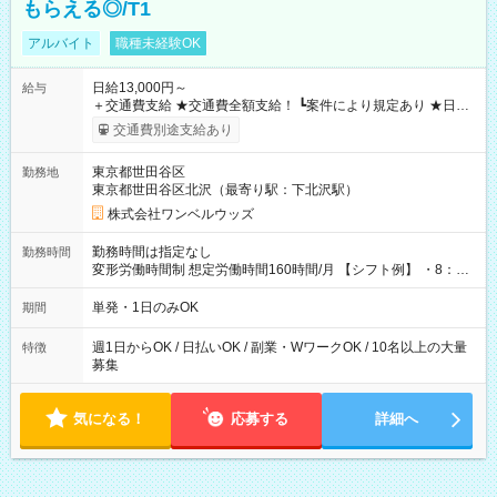
もらえる◎/T1
アルバイト
職種未経験OK
日給13,000円～
給与
＋交通費支給 ★交通費全額支給！ ┗案件により規定あり ★日払
いOK！（規定あり） ┗働いたその日に現金GET♪ お仕事後はコ
交通費別途支給あり
ンビニATMから 日払い分を引き落とせます！ 【試用期間】試
用期間なし
東京都世田谷区
勤務地
東京都世田谷区北沢（最寄り駅：下北沢駅）
株式会社ワンベルウッズ
勤務時間は指定なし
勤務時間
変形労働時間制 想定労働時間160時間/月 【シフト例】 ・8：00
～21：00
単発・1日のみOK
期間
週1日からOK / 日払いOK / 副業・WワークOK / 10名以上の大量
特徴
募集
気になる！
応募する
詳細へ