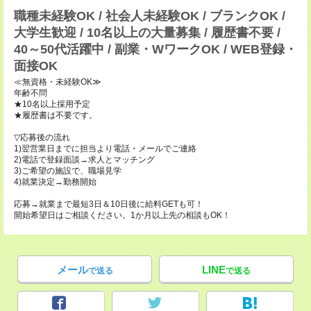
職種未経験OK / 社会人未経験OK / ブランクOK /
大学生歓迎 / 10名以上の大量募集 / 履歴書不要 /
40～50代活躍中 / 副業・WワークOK / WEB登録・
面接OK
≪無資格・未経験OK≫
年齢不問
★10名以上採用予定
★履歴書は不要です。
▽応募後の流れ
1)翌営業日までに担当より電話・メールでご連絡
2)電話で登録面談→求人とマッチング
3)ご希望の施設で、職場見学
4)就業決定→勤務開始
応募→就業まで最短3日＆10日後に給料GETも可！
開始希望日はご相談ください。1か月以上先の相談もOK！
メール
LINE
で送る
で送る