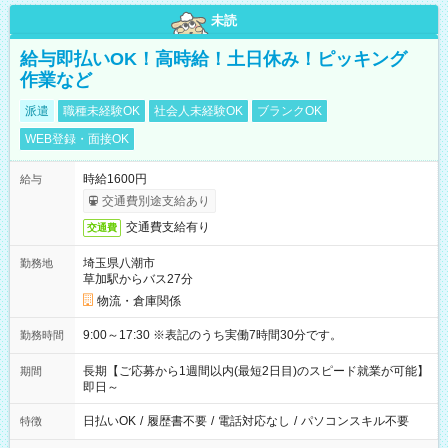
未読
給与即払いOK！高時給！土日休み！ピッキング
作業など
派遣
職種未経験OK
社会人未経験OK
ブランクOK
WEB登録・面接OK
時給1600円
給与
交通費別途支給あり
交通費支給有り
交通費
埼玉県八潮市
勤務地
草加駅からバス27分
物流・倉庫関係
9:00～17:30 ※表記のうち実働7時間30分です。
勤務時間
長期【ご応募から1週間以内(最短2日目)のスピード就業が可能】
期間
即日～
日払いOK
/
履歴書不要
/
電話対応なし
/
パソコンスキル不要
特徴