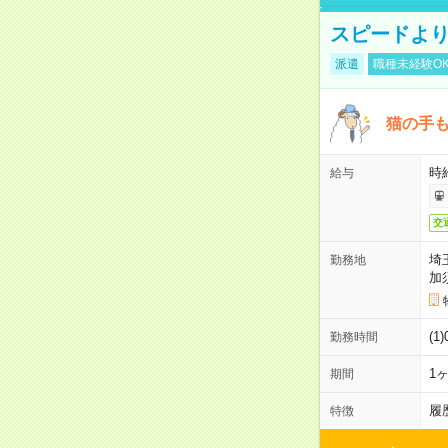
スピードより
派遣
職種未経験O
猫の手
時給
給与
交
埼
勤務地
加
(1
勤務時間
1
期間
履
特徴