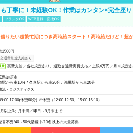
も丁寧に！未経験OK！作業はカンタン×完全座り
K
ブランクOK
WEB登録・面接OK
も借りたい超繁忙期につき高時給スタート！高時給だけど！超
1500円
交通費別途支給あり
実費支給／当社規定あり。通勤交通費実費支払／上限4万円／月※規定あ
通費
玉県加須市
須駅から車10分
/
久喜駅から車20分
/
鴻巣駅から車20分
物流・ロジスティクス
)09:00-17:00(休憩60分) ※休憩（12:00-12:50、15:00-15:10）
ヶ月以上3ヶ月未満／即日～9月末まで
歴書不要
/
40～50代活躍中
/
10名以上の大量募集