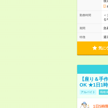
後
＜
勤務時間
る
急
期間
週
特徴
気に
【座り＆手作
OK ★1日1
アルバイト
職種未
1日5時