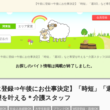
【午前に登録⇒午後にお仕事決定】「時短」「週3日」など希望を
会員登録
エリア変更
関東版
望条件
【午前に登録⇒午後にお仕事決定】「時短」「週3日」など希望を叶える＊介護スタッフ(10200
お探しのバイト情報は掲載が終了しました。
に登録⇒午後にお仕事決定】「時短」「週
望を叶える＊介護スタッフ
験OK
社会人未経験OK
大学生歓迎
ブランクOK
WEB登録・面接OK