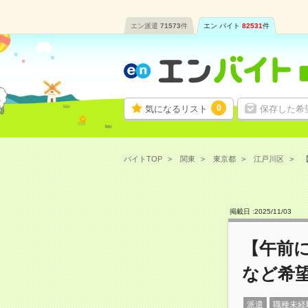
エン派遣
71573
件
エン バイト
82531
件
0
気になるリスト
保存した希
バイトTOP
関東
東京都
江戸川区
掲載日 :
2025
/
11
/
03
【午前
など希
派遣
職種未経