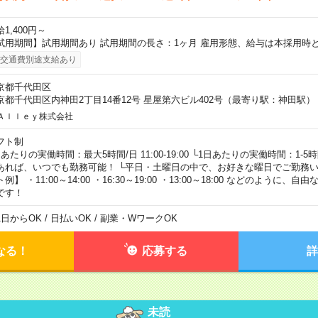
1,400円～
試用期間】試用期間あり 試用期間の長さ：1ヶ月 雇用形態、給与は本採用時
交通費別途支給あり
京都千代田区
京都千代田区内神田2丁目14番12号 星屋第六ビル402号（最寄り駅：神田駅）
Ａｌｌｅｙ株式会社
フト制
日あたりの実働時間：最大5時間/日 11:00-19:00 └1日あたりの実働時間：1-
あれば、いつでも勤務可能！ └平日・土曜日の中で、お好きな曜日でご勤務い
例】 ・11:00～14:00 ・16:30～19:00 ・13:00～18:00 などのように
です！
1日からOK / 日払いOK / 副業・WワークOK
なる！
応募する
詳
未読