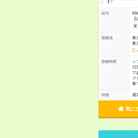
時給
給与
【
東
勤務地
東
シ
勤務時間
1
で
フト
事
週
特徴
気に