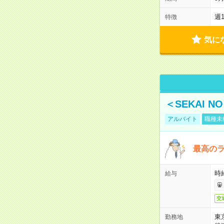
週
特徴
気に
＜SEKAI 
アルバイト
職種未
最高のラ
時
給与
交
東
勤務地