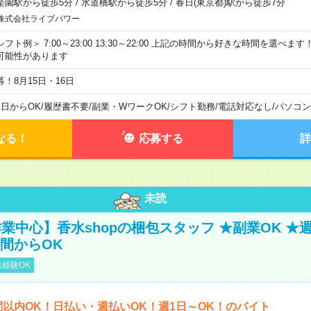
楽園駅から徒歩5分
/
水道橋駅から徒歩5分
/
春日(東京都)駅から徒歩7分
株式会社ライブパワー
シフト例＞ 7:00～23:00 13:30～22:00 上記の時間から好きな時間を選べま
可能性があります
募！8月15日・16日
1日からOK
/
履歴書不要
/
副業・WワークOK
/
シフト勤務
/
電話対応なし
/
パソコン
なる！
応募する
詳
未読
業中心】香水shopの梱包スタッフ ★副業OK ★
時間からOK
経験OK
間以内OK！日払い・週払いOK！週1日～OK！のバイト