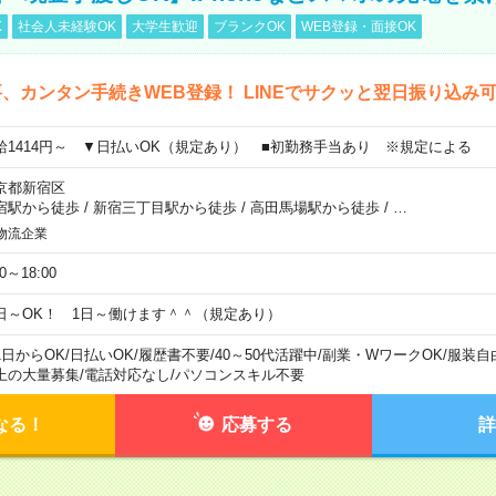
K
社会人未経験OK
大学生歓迎
ブランクOK
WEB登録・面接OK
、カンタン手続きWEB登録！ LINEでサクッと翌日振り込み
給1414円～ ▼日払いOK（規定あり） ■初勤務手当あり ※規定による
京都新宿区
宿駅から徒歩
/
新宿三丁目駅から徒歩
/
高田馬場駅から徒歩
/
…
物流企業
00～18:00
日～OK！ 1日～働けます＾＾（規定あり）
1日からOK
/
日払いOK
/
履歴書不要
/
40～50代活躍中
/
副業・WワークOK
/
服装自
上の大量募集
/
電話対応なし
/
パソコンスキル不要
なる！
応募する
詳