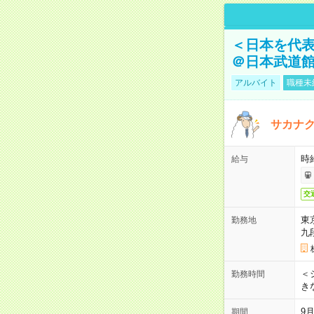
＜日本を代
＠日本武道
アルバイト
職種未
サカナク
時
給与
交
東
勤務地
九
＜シ
勤務時間
き
9
期間