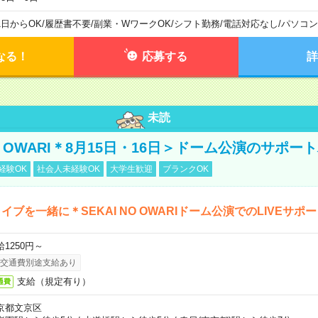
1日からOK
/
履歴書不要
/
副業・WワークOK
/
シフト勤務
/
電話対応なし
/
パソコン
なる！
応募する
詳
未読
NO OWARI＊8月15日・16日＞ドーム公演のサポー
経験OK
社会人未経験OK
大学生歓迎
ブランクOK
イブを一緒に＊SEKAI NO OWARIドーム公演でのLIVEサポ
給1250円～
交通費別途支給あり
支給（規定有り）
通費
京都文京区