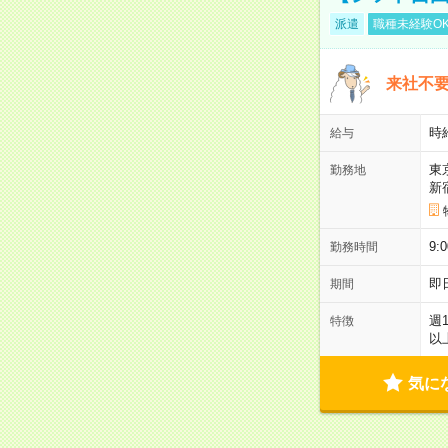
派遣
職種未経験O
来社不要
時
給与
東
勤務地
新
9:
勤務時間
即
期間
週
特徴
以
気に