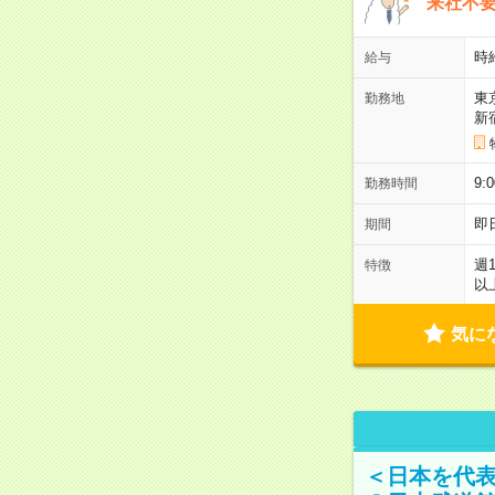
来社不要
時
給与
東
勤務地
新
9:
勤務時間
即
期間
週
特徴
以
気に
＜日本を代