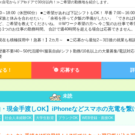
≪自宅からドアtoドアで30分以内！≫ご希望の勤務地を紹介します。
00～18:00（休憩60分） ■ご希望があれば下記シフトもOK！ 早番 7:00～16:00 遅
家族と休みを合わせたい」 「余裕を持って夕飯の準備がしたい」 「できれば
ど、ご希望を教えてくださいね。 ※Wワーク希望の方へ 今ご覧のお仕事で希
う1つのお仕事の勤務時間。 合計で週40時間を超える場合は応募できません。
現在も積極採用中！急募！】2カ月～ ■ご応募から最短2～3日後の就業も相
歴書不要
/
40～50代活躍中
/
服装自由
/
シフト勤務
/
10名以上の大量募集
/
電話対応
要
なる！
応募する
詳
未読
・現金手渡しOK】iPhoneなどスマホの充電を繋
K
社会人未経験OK
大学生歓迎
ブランクOK
WEB登録・面接OK