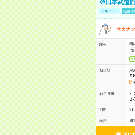
＠日本武道
アルバイト
職種未
サカナク
時
給与
交
東
勤務地
九
＜シ
勤務時間
き
9
期間
週
特徴
気に