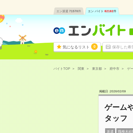
エン派遣
71570
件
エン バイト
82182
件
0
気になるリスト
保存した希
バイトTOP
関東
東京都
府中市
ゲー
掲載日 :
2026
/
02
/
09
ゲーム
タッフ
派遣
職種未経