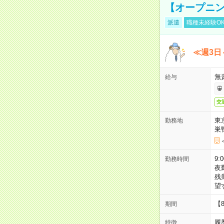
【オープニン
派遣
職種未経験O
≪週3日
無
給与
交
東
勤務地
巣
9:
勤務時間
夜
残
望
【
期間
履
特徴