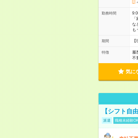
9:
勤務時間
「
な
も
【
期間
履
特徴
不
気に
【シフト自由
派遣
職種未経験O