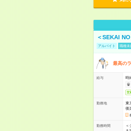
＜SEKAI 
アルバイト
職種未
最高のラ
時
給与
交
東
勤務地
後
＜
勤務時間
る