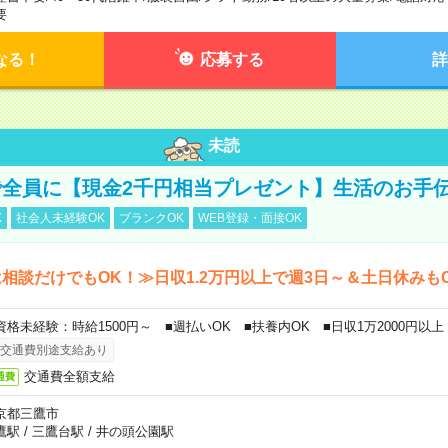
要
なる！
応募する
詳
未読
全員に【現金2千円相当プレゼント】生活のお手
K
社会人未経験OK
ブランクOK
WEB登録・面接OK
相談だけでもOK！≫日収1.2万円以上で週3日～＆土日休みも
資格未経験：時給1500円～ ■週払いOK ■扶養内OK ■日収1万2000円以上
交通費別途支給あり
交通費全額支給
通費
京都三鷹市
鷹駅
/
三鷹台駅
/
井の頭公園駅