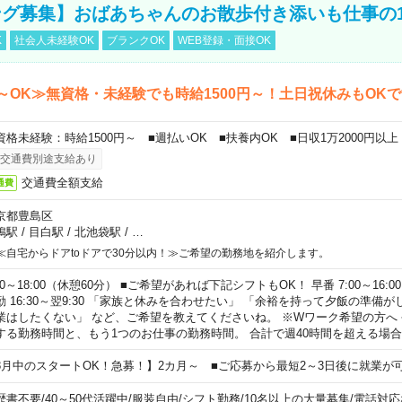
グ募集】おばあちゃんのお散歩付き添いも仕事の
K
社会人未経験OK
ブランクOK
WEB登録・面接OK
～OK≫無資格・未経験でも時給1500円～！土日祝休みもOK
資格未経験：時給1500円～ ■週払いOK ■扶養内OK ■日収1万2000円以上
交通費別途支給あり
交通費全額支給
通費
京都豊島区
鴨駅
/
目白駅
/
北池袋駅
/
…
≪自宅からドアtoドアで30分以内！≫ご希望の勤務地を紹介します。
00～18:00（休憩60分） ■ご希望があれば下記シフトもOK！ 早番 7:00～16:00 遅
勤 16:30～翌9:30 「家族と休みを合わせたい」 「余裕を持って夕飯の準備
業はしたくない」 など、ご希望を教えてくださいね。 ※Wワーク希望の方へ
する勤務時間と、もう1つのお仕事の勤務時間。 合計で週40時間を超える場
8月中のスタートOK！急募！】2カ月～ ■ご応募から最短2～3日後に就業が
歴書不要
/
40～50代活躍中
/
服装自由
/
シフト勤務
/
10名以上の大量募集
/
電話対応