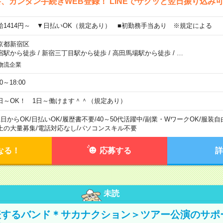
、カンタン手続きWEB登録！ LINEでサクッと翌日振り込み
給1414円～ ▼日払いOK（規定あり） ■初勤務手当あり ※規定による
京都新宿区
宿駅から徒歩
/
新宿三丁目駅から徒歩
/
高田馬場駅から徒歩
/
…
物流企業
00～18:00
日～OK！ 1日～働けます＾＾（規定あり）
1日からOK
/
日払いOK
/
履歴書不要
/
40～50代活躍中
/
副業・WワークOK
/
服装自
上の大量募集
/
電話対応なし
/
パソコンスキル不要
なる！
応募する
詳
未読
表するバンド＊サカナクション＞ツアー公演のサポ