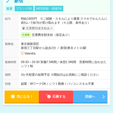
フ 新宿
派遣
ブランクOK
WEB登録・面接OK
時給1800円 ※ご経験・スキルにより優遇 スマホでかんたんに
給与
前払いで給与が受け取れます（※上限、条件あり）
交通費別途支給あり
交通費全額支給（規定あり）
交通費
東京都新宿区
勤務地
新宿三丁目駅から徒歩2分
/
新宿(東京メトロ)駅
Valextra
09:30～20:30 実働7.5時間／休憩1.5時間 営業時間に合わせた
勤務時間
シフト制
3か月程度の短期予定 ※開始日はお気軽にご相談ください
期間
副業・WワークOK
/
シフト勤務
/
パソコンスキル不要
特徴
気になる！
応募する
詳細へ