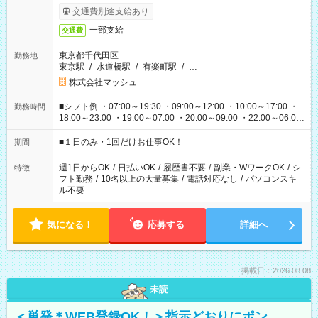
交通費別途支給あり
一部支給
交通費
東京都千代田区
勤務地
東京駅
/
水道橋駅
/
有楽町駅
/
…
株式会社マッシュ
■シフト例 ・07:00～19:30 ・09:00～12:00 ・10:00～17:00 ・
勤務時間
18:00～23:00 ・19:00～07:00 ・20:00～09:00 ・22:00～06:00
etc ★最短で3時間で5,120円のお仕事から 15時間で2万円近く稼
げるお仕事も！ ご希望のお時間に合わせてご紹介！ ※シフトは
■１日のみ・1回だけお仕事OK！
期間
現場によって異なります。 ※勿論、休憩時間はあるのでご安心
ください！
週1日からOK
/
日払いOK
/
履歴書不要
/
副業・WワークOK
/
シ
特徴
フト勤務
/
10名以上の大量募集
/
電話対応なし
/
パソコンスキ
ル不要
気になる！
応募する
詳細へ
掲載日：2026.08.08
未読
＜単発＊WEB登録OK！＞指示どおりにポン