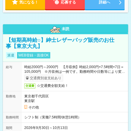
気になる！
応募する
詳細へ
未読
【短期高時給○】紳士レザーバッグ販売のお仕
事【東京大丸】
派遣
WEB登録・面接OK
時給2000円～2000円 【月収例】時給2,000円×7.5時間×7日＝
給与
105,000円 ※月収例は一例です。勤務時間や日数等により変動
いたします。
交通費別途支給あり
☆交通費全額支給！
交通費
東京都千代田区
勤務地
東京駅
その他
シフト制（実働7.5時間/休憩1時間）
勤務時間
2026年9月30日～10月13日
期間