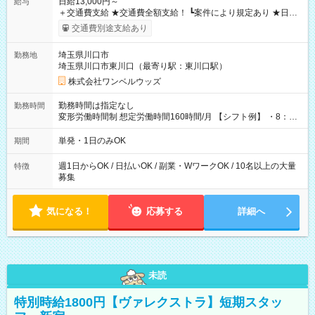
日給13,000円～
給与
＋交通費支給 ★交通費全額支給！ ┗案件により規定あり ★日払
いOK！（規定あり） ┗働いたその日に現金GET♪ お仕事後はコ
交通費別途支給あり
ンビニATMから 日払い分を引き落とせます！ 【試用期間】試
用期間なし
埼玉県川口市
勤務地
埼玉県川口市東川口（最寄り駅：東川口駅）
株式会社ワンベルウッズ
勤務時間は指定なし
勤務時間
変形労働時間制 想定労働時間160時間/月 【シフト例】 ・8：00
～21：00
単発・1日のみOK
期間
週1日からOK / 日払いOK / 副業・WワークOK / 10名以上の大量
特徴
募集
気になる！
応募する
詳細へ
未読
特別時給1800円【ヴァレクストラ】短期スタッ