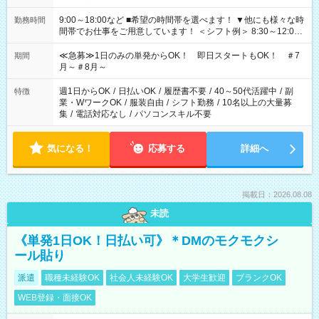
9:00～18:00など ■希望の時間帯を選べます！ ▼他にも様々な時
勤務時間
間帯でお仕事をご用意しています！ ＜シフト例＞ 8:30～12:00
17:00～22:00 13:00～22:00 22:00～翌6:00 など
≪急募≫1日のみの単発からOK！ 即日スタートもOK！ ＃7
期間
月～＃8月～
週1日からOK
/
日払いOK
/
履歴書不要
/
40～50代活躍中
/
副
特徴
業・WワークOK
/
服装自由
/
シフト勤務
/
10名以上の大量募
集
/
電話対応なし
/
パソコンスキル不要
気になる！
応募する
詳細へ
掲載日：2026.08.08
未読
《単発1日OK！日払い可》＊DMのモクモクシ
ール貼り
派遣
職種未経験OK
社会人未経験OK
大学生歓迎
ブランクOK
WEB登録・面接OK