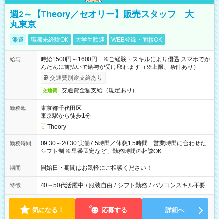
週2～【Theory／セオリー】販売スタッフ 大
丸東京
派遣
職種未経験OK
大学生歓迎
WEB登録・面接OK
時給1500円～1600円 ※ご経験・スキルにより優遇 スマホでか
給与
んたんに前払いで給与が受け取れます（※上限、条件あり）
交通費別途支給あり
交通費全額支給（規定あり）
交通費
東京都千代田区
勤務地
東京駅から徒歩1分
Theory
09:30～20:30 実働7.5時間／休憩1.5時間 営業時間に合わせた
勤務時間
シフト制 ※早番固定など、勤務時間の相談OK
開始日・期間はお気軽にご相談ください！
期間
40～50代活躍中
/
服装自由
/
シフト勤務
/
パソコンスキル不要
特徴
気になる！
応募する
詳細へ