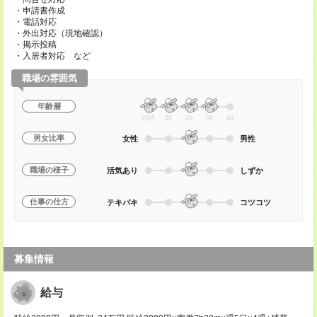
・申請書作成
・電話対応
・外出対応（現地確認）
・掲示投稿
・入居者対応 など
職場の雰囲気
年齢層
20代
30
40
50
60
男女比率
女性
男性
職場の様子
活気あり
しずか
仕事の仕方
テキパキ
コツコツ
募集情報
給与