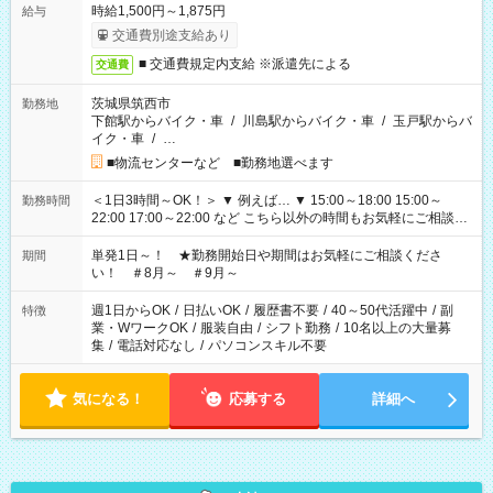
時給1,500円～1,875円
給与
交通費別途支給あり
■ 交通費規定内支給 ※派遣先による
交通費
茨城県筑西市
勤務地
下館駅からバイク・車
/
川島駅からバイク・車
/
玉戸駅からバ
イク・車
/
…
■物流センターなど ■勤務地選べます
＜1日3時間～OK！＞ ▼ 例えば… ▼ 15:00～18:00 15:00～
勤務時間
22:00 17:00～22:00 など こちら以外の時間もお気軽にご相談く
ださい！
単発1日～！ ★勤務開始日や期間はお気軽にご相談くださ
期間
い！ ＃8月～ ＃9月～
週1日からOK
/
日払いOK
/
履歴書不要
/
40～50代活躍中
/
副
特徴
業・WワークOK
/
服装自由
/
シフト勤務
/
10名以上の大量募
集
/
電話対応なし
/
パソコンスキル不要
気になる！
応募する
詳細へ