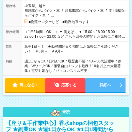
埼玉県川越市
勤務地
川越駅からバイク・車
/
川越市駅からバイク・車
/
本川越駅か
らバイク・車
/
…
■物流センターなど ■勤務地選べます
＜1日3時間～OK！＞ ▼ 例えば… ▼ 15:00～18:00 15:00～
勤務時間
22:00 17:00～22:00 など こちら以外の時間もお気軽にご相談く
ださい！
単発1日～！ ★勤務開始日や期間はお気軽にご相談くださ
期間
い！ ＃8月～ ＃9月～
週1日からOK
/
日払いOK
/
履歴書不要
/
40～50代活躍中
/
副
特徴
業・WワークOK
/
服装自由
/
シフト勤務
/
10名以上の大量募
集
/
電話対応なし
/
パソコンスキル不要
気になる！
応募する
詳細へ
未読
【座り＆手作業中心】香水shopの梱包スタッ
フ ★副業OK ★週1日からOK ★1日1時間から