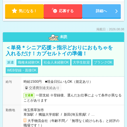
気になる！
応募する
詳細へ
掲載日：2026.08.08
未読
＜単発＊シニア応援＞指示どおりにおもちゃを
入れるだけ！カプセルトイの準備！
派遣
職種未経験OK
社会人未経験OK
大学生歓迎
ブランクOK
WEB登録・面接OK
時給1500円 ■現金日払いもOK（規定あり）
給与
交通費別途支給あり
一部支給 ※登録後、選んだお仕事によって条件が異なる
交通費
ことがあります
埼玉県草加市
勤務地
草加駅
/
獨協大学前駅
/
新田(埼玉県)駅
/
…
大手物流会社（年齢不問／「無理なく続けられる」と好評の
職場です！）