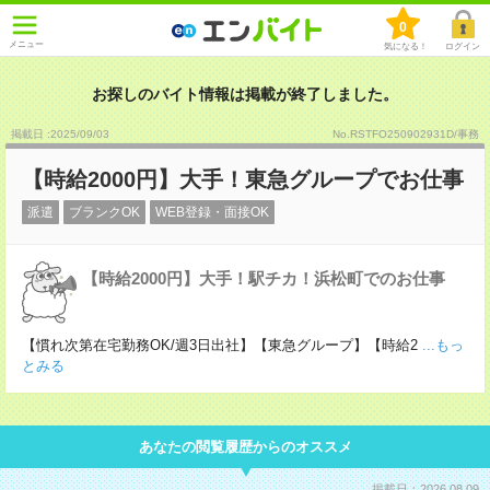
0
メニュー
気になる！
ログイン
お探しのバイト情報は掲載が終了しました。
掲載日 :2025
/
09
/
03
No.RSTFO250902931D/事務
【時給2000円】大手！東急グループでお仕事
派遣
ブランクOK
WEB登録・面接OK
【時給2000円】大手！駅チカ！浜松町でのお仕事
【慣れ次第在宅勤務OK/週3日出社】【東急グループ】【時給2
...もっ
とみる
あなたの閲覧履歴からのオススメ
掲載日：2026.08.09