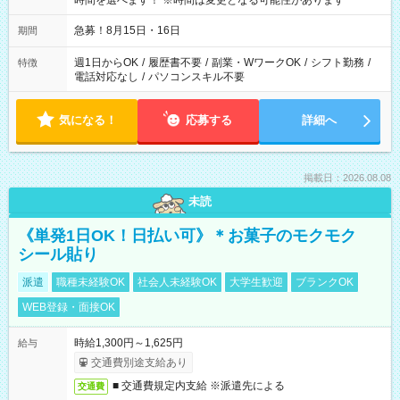
時間を選べます！ ※時間は変更となる可能性があります
急募！8月15日・16日
期間
週1日からOK
/
履歴書不要
/
副業・WワークOK
/
シフト勤務
/
特徴
電話対応なし
/
パソコンスキル不要
気になる！
応募する
詳細へ
掲載日：2026.08.08
未読
《単発1日OK！日払い可》＊お菓子のモクモク
シール貼り
派遣
職種未経験OK
社会人未経験OK
大学生歓迎
ブランクOK
WEB登録・面接OK
時給1,300円～1,625円
給与
交通費別途支給あり
■ 交通費規定内支給 ※派遣先による
交通費