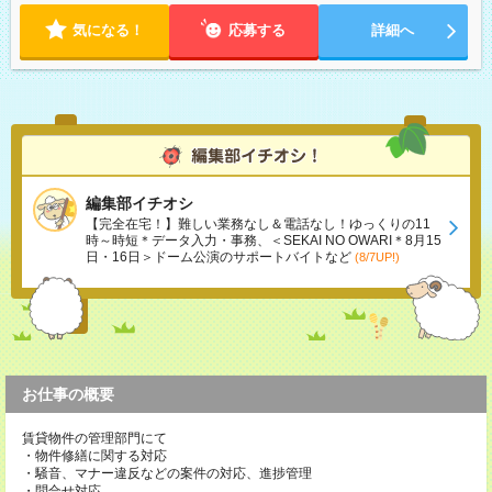
気になる！
応募する
詳細へ
編集部イチオシ
【完全在宅！】難しい業務なし＆電話なし！ゆっくりの11
時～時短＊データ入力・事務、＜SEKAI NO OWARI＊8月15
日・16日＞ドーム公演のサポートバイトなど
(8/7UP!)
お仕事の概要
賃貸物件の管理部門にて
・物件修繕に関する対応
・騒音、マナー違反などの案件の対応、進捗管理
・問合せ対応