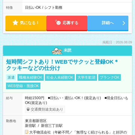
日払いOK
/
シフト勤務
特徴
気になる！
応募する
詳細へ
掲載日：2026.08.09
未読
短時間シフトあり！WEBでサクッと登録OK＊
クッキーなどの仕分け
派遣
職種未経験OK
社会人未経験OK
大学生歓迎
ブランクOK
WEB登録・面接OK
時給1500円 ■日払い・週払いOK！(規定あり) ■現金日払いも
給与
OK(規定あり)
交通費別途支給あり
東京都新宿区
勤務地
新宿駅
/
新宿三丁目駅
大手物流会社（年齢不問／「無理なく続けられる」と好評の