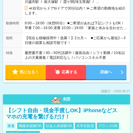
川越市駅
/
南大塚駅
/
霞ケ関(埼玉県)駅
/
…
≪自宅からドアtoドアで30分以内！≫ご希望の勤務地を紹介
します。
9:00～18:00（休憩60分） ■ご希望があれば下記シフトもOK！
勤務時間
早番 7:00～16:00 遅番 10:00～19:00 「家族と休みを合わせた
い」 「余裕を持って夕飯の準備がしたい」 「できれば残業はし
たくない」 など、ご希望を教えてくださいね。 ※Wワーク希望
【現在も積極採用中！急募！】2カ月～ ■ご応募から最短2～3
期間
の方へ 今ご覧のお仕事で希望する勤務時間と、もう1つのお仕事
日後の就業も相談可能です！
の勤務時間。 合計で週40時間を超える場合は応募できません。
履歴書不要
/
40～50代活躍中
/
服装自由
/
シフト勤務
/
10名以
特徴
上の大量募集
/
電話対応なし
/
パソコンスキル不要
気になる！
応募する
詳細へ
掲載日：2026.08.07
未読
【シフト自由・現金手渡しOK】iPhoneなどス
マホの充電を繋げるだけ！
派遣
職種未経験OK
社会人未経験OK
大学生歓迎
ブランクOK