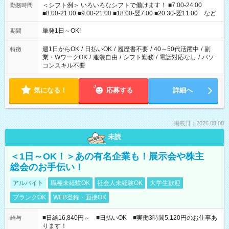
＜シフト例＞ いろいろなシフトで働けます！ ■7:00-24:00
勤務時間
■8:00-21:00 ■9:00-21:00 ■18:00-翌7:00 ■20:30-翌11:00 など
単発1日～OK!
期間
週1日からOK
/
日払いOK
/
履歴書不要
/
40～50代活躍中
/
副
特徴
業・WワークOK
/
服装自由
/
シフト勤務
/
電話対応なし
/
パソ
コンスキル不要
気になる！
応募する
詳細へ
掲載日：2026.08.08
未読
＜1日～OK！＞あの有名企業も！展示会や株主
総会のお手伝い！
アルバイト
職種未経験OK
社会人未経験OK
大学生歓迎
ブランクOK
WEB登録・面接OK
■日給16,840円～ ■日払いOK ■実働3時間5,120円のお仕事あ
給与
ります！