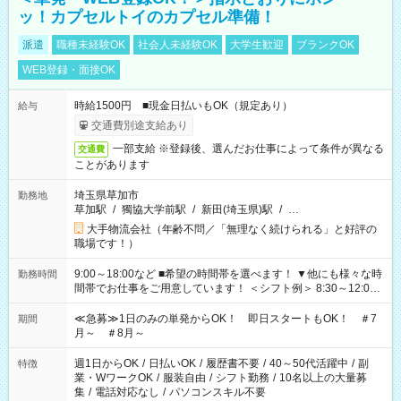
ッ！カプセルトイのカプセル準備！
派遣
職種未経験OK
社会人未経験OK
大学生歓迎
ブランクOK
WEB登録・面接OK
時給1500円 ■現金日払いもOK（規定あり）
給与
交通費別途支給あり
一部支給 ※登録後、選んだお仕事によって条件が異なる
交通費
ことがあります
埼玉県草加市
勤務地
草加駅
/
獨協大学前駅
/
新田(埼玉県)駅
/
…
大手物流会社（年齢不問／「無理なく続けられる」と好評の
職場です！）
9:00～18:00など ■希望の時間帯を選べます！ ▼他にも様々な時
勤務時間
間帯でお仕事をご用意しています！ ＜シフト例＞ 8:30～12:00
17:00～22:00 13:00～22:00 22:00～翌6:00 など
≪急募≫1日のみの単発からOK！ 即日スタートもOK！ ＃7
期間
月～ ＃8月～
週1日からOK
/
日払いOK
/
履歴書不要
/
40～50代活躍中
/
副
特徴
業・WワークOK
/
服装自由
/
シフト勤務
/
10名以上の大量募
集
/
電話対応なし
/
パソコンスキル不要