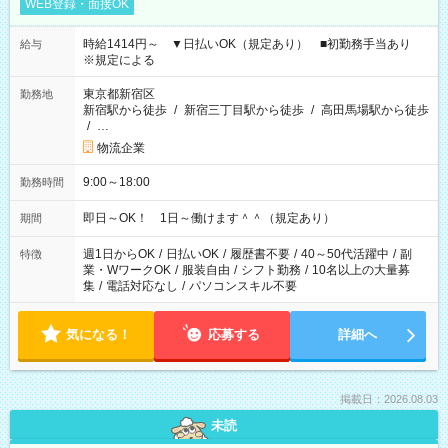
WEB登録・面接OK
時給1414円～ ▼日払いOK（規定あり） ■初勤務手当あり
給与
※規定による
東京都新宿区
勤務地
新宿駅から徒歩
/
新宿三丁目駅から徒歩
/
高田馬場駅から徒歩
/
…
物流企業
9:00～18:00
勤務時間
即日～OK！ 1日～働けます＾＾（規定あり）
期間
週1日からOK
/
日払いOK
/
履歴書不要
/
40～50代活躍中
/
副
特徴
業・WワークOK
/
服装自由
/
シフト勤務
/
10名以上の大量募
集
/
電話対応なし
/
パソコンスキル不要
気になる！
応募する
詳細へ
掲載日：2026.08.03
未読