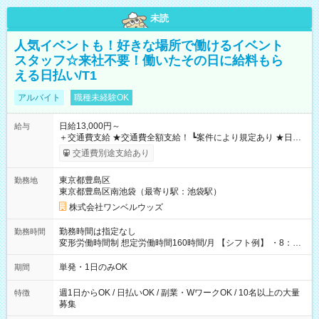
未読
人気イベントも！好きな場所で働けるイベント
スタッフ☆来社不要！働いたその日に給料もら
える日払い/T1
アルバイト
職種未経験OK
日給13,000円～
給与
＋交通費支給 ★交通費全額支給！ ┗案件により規定あり ★日払
いOK！（規定あり） ┗働いたその日に現金GET♪ お仕事後はコ
交通費別途支給あり
ンビニATMから 日払い分を引き落とせます！ 【試用期間】試
用期間なし
東京都豊島区
勤務地
東京都豊島区南池袋（最寄り駅：池袋駅）
株式会社ワンベルウッズ
勤務時間は指定なし
勤務時間
変形労働時間制 想定労働時間160時間/月 【シフト例】 ・8：00
～21：00
単発・1日のみOK
期間
週1日からOK / 日払いOK / 副業・WワークOK / 10名以上の大量
特徴
募集