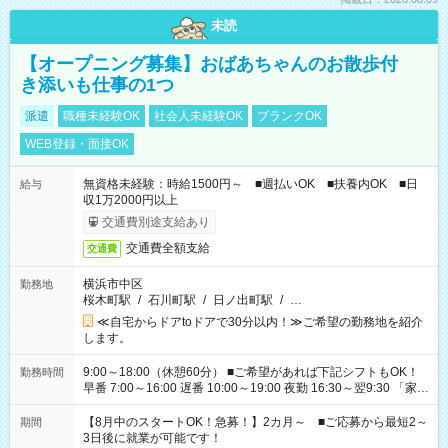
未読
【オープニング募集】おばあちゃんのお散歩付
き添いも仕事の1つ
派遣
職種未経験OK
社会人未経験OK
ブランクOK
WEB登録・面接OK
無資格未経験：時給1500円～ ■週払いOK ■扶養内OK ■日
給与
収1万2000円以上
交通費別途支給あり
交通費全額支給
交通費
横浜市中区
勤務地
桜木町駅
/
石川町駅
/
日ノ出町駅
/
…
≪自宅からドアtoドアで30分以内！≫ご希望の勤務地を紹介
します。
9:00～18:00（休憩60分） ■ご希望があれば下記シフトもOK！
勤務時間
早番 7:00～16:00 遅番 10:00～19:00 夜勤 16:30～翌9:30 「家族
と休みを合わせたい」 「余裕を持って夕飯の準備がしたい」
「できれば残業はしたくない」 など、ご希望を教えてください
【8月中のスタートOK！急募！】2カ月～ ■ご応募から最短2～
期間
ね。 ※Wワーク希望の方へ 今ご覧のお仕事で希望する勤務時間
3日後に就業が可能です！