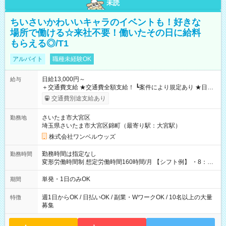
未読
ちいさいかわいいキャラのイベントも！好きな
場所で働ける☆来社不要！働いたその日に給料
もらえる◎/T1
アルバイト
職種未経験OK
日給13,000円～
給与
＋交通費支給 ★交通費全額支給！ ┗案件により規定あり ★日払
いOK！（規定あり） ┗働いたその日に現金GET♪ お仕事後はコ
交通費別途支給あり
ンビニATMから 日払い分を引き落とせます！ 【試用期間】試
用期間なし
さいたま市大宮区
勤務地
埼玉県さいたま市大宮区錦町（最寄り駅：大宮駅）
株式会社ワンベルウッズ
勤務時間は指定なし
勤務時間
変形労働時間制 想定労働時間160時間/月 【シフト例】 ・8：00
～21：00
単発・1日のみOK
期間
週1日からOK / 日払いOK / 副業・WワークOK / 10名以上の大量
特徴
募集