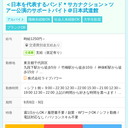
＜日本を代表するバンド＊サカナクション＞ツ
アー公演のサポートバイト＠日本武道館
アルバイト
職種未経験OK
社会人未経験OK
大学生歓迎
ブランクOK
時給1250円～
給与
交通費別途支給あり
支給（規定有り）
交通費
東京都千代田区
勤務地
九段下駅から徒歩5分
/
竹橋駅から徒歩10分
/
神保町駅から徒
歩15分
/
…
株式会社ライブパワー
＜シフト例＞ 9:00～22:30 12:30～22:00 15:30～21:00 12:30～
勤務時間
19:00 12:30～22:00 上記の時間から好きな時間を選べます！ ※
時間は変更となる可能性があります
9月8日・9日
期間
週1日からOK
/
履歴書不要
/
副業・WワークOK
/
シフト勤務
/
特徴
電話対応なし
/
パソコンスキル不要