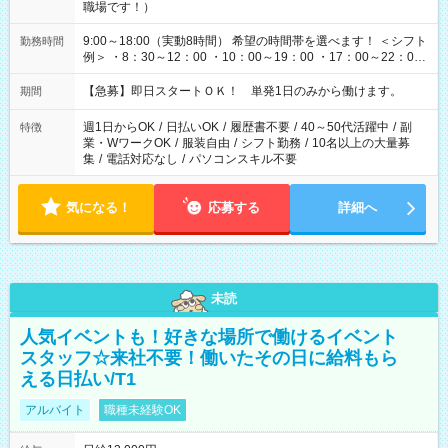
職場です！）
9:00～18:00（実動8時間） 希望の時間帯を選べます！ ＜シフト
勤務時間
例＞ ・8：30～12：00 ・10：00～19：00 ・17：00～22：00
・13：00～22：00 ・22：00～翌6：00 など
【急募】即日スタートＯＫ！ 単発1日のみから働けます。
期間
週1日からOK
/
日払いOK
/
履歴書不要
/
40～50代活躍中
/
副
特徴
業・WワークOK
/
服装自由
/
シフト勤務
/
10名以上の大量募
集
/
電話対応なし
/
パソコンスキル不要
気になる！
応募する
詳細へ
未読
人気イベントも！好きな場所で働けるイベント
スタッフ☆来社不要！働いたその日に給料もら
える日払い/T1
アルバイト
職種未経験OK