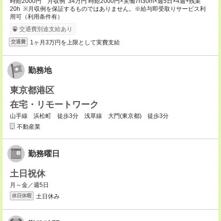
時給2000円 月収例 34万円 時給2000円×実働7h30m×週5日×4週+残業
20h ※月収例を保証するものではありません。※給与即受取りサービス利
用可（利用条件有）
交通費別途支給あり
1ヶ月3万円を上限として実費支給
交通費
勤務地
東京都港区
在宅・リモートワーク
山手線 浜松町 徒歩3分 浅草線 大門(東京都) 徒歩3分
不動産業
勤務曜日
土日祝休
月～金／週5日
土日休み
休日休暇