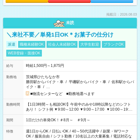
掲載日：2026.08.03
未読
＼来社不要／単発1日OK＊お菓子の仕分け
派遣
職種未経験OK
社会人未経験OK
大学生歓迎
ブランクOK
WEB登録・面接OK
時給1,500円～1,875円
給与
茨城県ひたちなか市
勤務地
勝田駅からバイク・車
/
平磯駅からバイク・車
/
佐和駅からバ
イク・車
/
…
■物流センターなど ■勤務地選べます
【1日3時間～も相談OK!】午前中のみや18時以降などのシフト
勤務時間
あり！ シフト例 ▼9:00～12:00 ▼9:00～17:00 ▼10:00～19:00
▼18:00～21:00
1日だけの単発OK！＃8月～ ＃9月～
期間
週1日からOK
/
日払いOK
/
40～50代活躍中
/
副業・Wワーク
特徴
OK
/
服装自由
/
シフト勤務
/
10名以上の大量募集
/
電話対応な