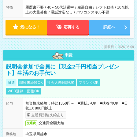
と、もう1つのお仕事の勤務時間。 合計で週40時間を超える場
合は応募できません。
履歴書不要
/
40～50代活躍中
/
服装自由
/
シフト勤務
/
10名以
特徴
上の大量募集
/
電話対応なし
/
パソコンスキル不要
気になる！
応募する
詳細へ
掲載日：2026.08.09
未読
説明会参加で全員に【現金2千円相当プレゼン
ト】生活のお手伝い
派遣
職種未経験OK
社会人未経験OK
ブランクOK
WEB登録・面接OK
無資格未経験：時給1350円～ ■週払いOK ■扶養内OK ■日
給与
収1万800円以上
交通費別途支給あり
交通費全額支給
交通費
埼玉県川越市
勤務地