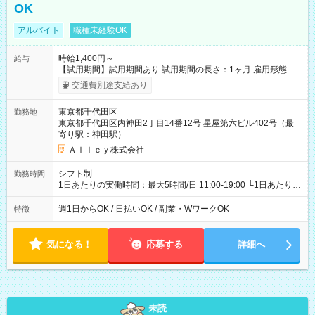
OK
アルバイト
職種未経験OK
時給1,400円～
給与
【試用期間】試用期間あり 試用期間の長さ：1ヶ月 雇用形態、
給与は本採用時と同じです。
交通費別途支給あり
東京都千代田区
勤務地
東京都千代田区内神田2丁目14番12号 星屋第六ビル402号（最
寄り駅：神田駅）
Ａｌｌｅｙ株式会社
シフト制
勤務時間
1日あたりの実働時間：最大5時間/日 11:00-19:00 └1日あたりの
実働時間：1-5時間 └上記の時間帯内であれば、いつでも勤務可
能！ └平日・土曜日の中で、お好きな曜日でご勤務いただけま
週1日からOK / 日払いOK / 副業・WワークOK
特徴
す！ 【シフト例】 ・11:00～14:00 ・16:30～19:00 ・13:00～
18:00 などのように、自由な働き方が可能なお仕事です！
気になる！
応募する
詳細へ
未読