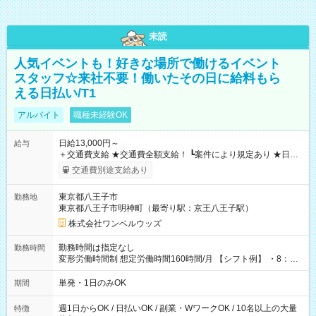
未読
人気イベントも！好きな場所で働けるイベント
スタッフ☆来社不要！働いたその日に給料もら
える日払い/T1
アルバイト
職種未経験OK
日給13,000円～
給与
＋交通費支給 ★交通費全額支給！ ┗案件により規定あり ★日払
いOK！（規定あり） ┗働いたその日に現金GET♪ お仕事後はコ
交通費別途支給あり
ンビニATMから 日払い分を引き落とせます！ 【試用期間】試
用期間なし
東京都八王子市
勤務地
東京都八王子市明神町（最寄り駅：京王八王子駅）
株式会社ワンベルウッズ
勤務時間は指定なし
勤務時間
変形労働時間制 想定労働時間160時間/月 【シフト例】 ・8：00
～21：00
単発・1日のみOK
期間
週1日からOK / 日払いOK / 副業・WワークOK / 10名以上の大量
特徴