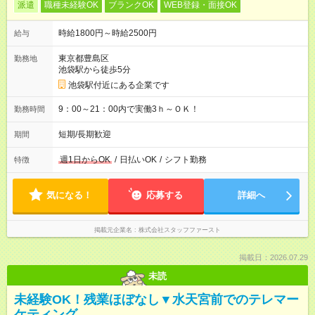
派遣
職種未経験OK
ブランクOK
WEB登録・面接OK
時給1800円～時給2500円
給与
東京都豊島区
勤務地
池袋駅から徒歩5分
池袋駅付近にある企業です
9：00～21：00内で実働3ｈ～ＯＫ！
勤務時間
短期/長期歓迎
期間
週1日からOK
/
日払いOK
/
シフト勤務
特徴
気になる！
応募する
詳細へ
掲載元企業名
株式会社スタッフファースト
掲載日：2026.07.29
未読
未経験OK！残業ほぼなし▼水天宮前でのテレマー
ケティング