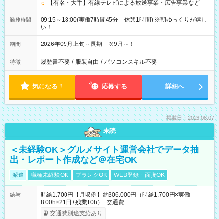
【有名・大手】有線テレビによる放送事業・広告事業など
09:15～18:00(実働7時間45分 休憩1時間) ※朝ゆっくりが嬉し
勤務時間
い！
2026年09月上旬～長期 ※9月～！
期間
履歴書不要
/
服装自由
/
パソコンスキル不要
特徴
気になる！
応募する
詳細へ
掲載日：2026.08.07
未読
＜未経験OK＞グルメサイト運営会社でデータ抽
出・レポート作成など＠在宅OK
派遣
職種未経験OK
ブランクOK
WEB登録・面接OK
時給1,700円【月収例】約306,000円（時給1,700円×実働
給与
8.00h×21日+残業10h）+交通費
交通費別途支給あり