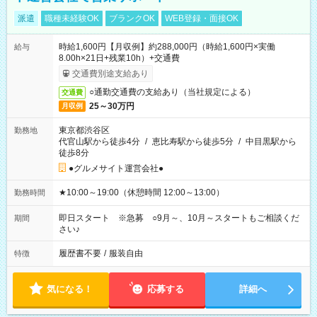
派遣
職種未経験OK
ブランクOK
WEB登録・面接OK
時給1,600円【月収例】約288,000円（時給1,600円×実働
給与
8.00h×21日+残業10h）+交通費
交通費別途支給あり
○通勤交通費の支給あり（当社規定による）
交通費
25～30万円
月収例
東京都渋谷区
勤務地
代官山駅から徒歩4分
/
恵比寿駅から徒歩5分
/
中目黒駅から
徒歩8分
●グルメサイト運営会社●
★10:00～19:00（休憩時間 12:00～13:00）
勤務時間
即日スタート ※急募 ○9月～、10月～スタートもご相談くだ
期間
さい♪
履歴書不要
/
服装自由
特徴
気になる！
応募する
詳細へ