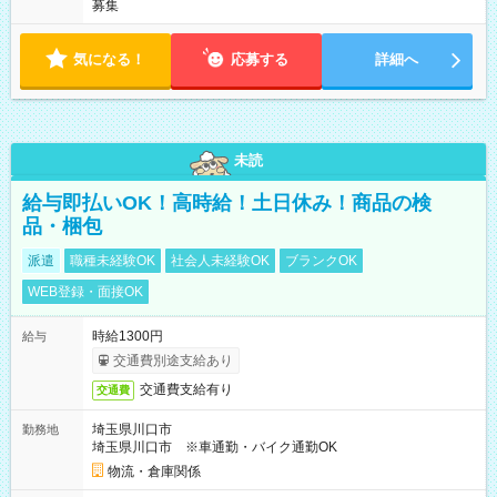
募集
気になる！
応募する
詳細へ
未読
給与即払いOK！高時給！土日休み！商品の検
品・梱包
派遣
職種未経験OK
社会人未経験OK
ブランクOK
WEB登録・面接OK
時給1300円
給与
交通費別途支給あり
交通費支給有り
交通費
埼玉県川口市
勤務地
埼玉県川口市 ※車通勤・バイク通勤OK
物流・倉庫関係