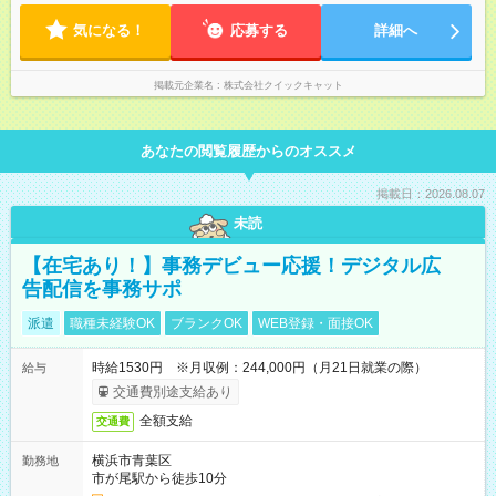
気になる！
応募する
詳細へ
掲載元企業名
株式会社クイックキャット
あなたの閲覧履歴からのオススメ
掲載日：2026.08.07
未読
【在宅あり！】事務デビュー応援！デジタル広
告配信を事務サポ
派遣
職種未経験OK
ブランクOK
WEB登録・面接OK
時給1530円 ※月収例：244,000円（月21日就業の際）
給与
交通費別途支給あり
全額支給
交通費
横浜市青葉区
勤務地
市が尾駅から徒歩10分