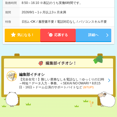
8:50～16:10 ※表記のうち実働6時間です。
勤務時間
2026/9/1～1ヶ月以上3ヶ月未満
期間
日払いOK
/
履歴書不要
/
電話対応なし
/
パソコンスキル不要
特徴
気になる！
応募する
詳細へ
編集部イチオシ
【完全在宅！】難しい業務なし＆電話なし！ゆっくりの11時
～時短＊データ入力・事務、＜SEKAI NO OWARI＊8月15
日・16日＞ドーム公演のサポートバイトなど
(8/7UP!)