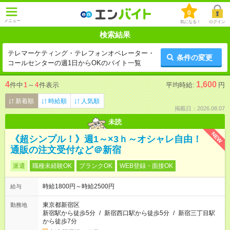
0
メニュー
気になる！
ログイン
検索結果
テレマーケティング・テレフォンオペレーター・
条件の変更
コールセンターの週1日からOKのバイト一覧
4
1,600
件中
1
～
4
件表示
平均時給:
円
新着順
時給順
人気順
掲載日：2026.08.07
未読
NEW
《超シンプル！》週1～×3ｈ～オシャレ自由！
通販の注文受付など＠新宿
派遣
職種未経験OK
ブランクOK
WEB登録・面接OK
時給1800円～時給2500円
給与
東京都新宿区
勤務地
新宿駅から徒歩5分
/
新宿西口駅から徒歩5分
/
新宿三丁目駅
から徒歩7分