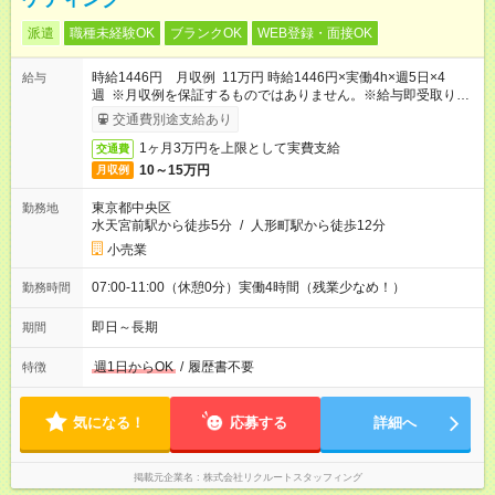
派遣
職種未経験OK
ブランクOK
WEB登録・面接OK
時給1446円 月収例 11万円 時給1446円×実働4h×週5日×4
給与
週 ※月収例を保証するものではありません。※給与即受取りサ
ービス利用可（利用条件有）
交通費別途支給あり
1ヶ月3万円を上限として実費支給
交通費
10～15万円
月収例
東京都中央区
勤務地
水天宮前駅から徒歩5分
/
人形町駅から徒歩12分
小売業
07:00-11:00（休憩0分）実働4時間（残業少なめ！）
勤務時間
即日～長期
期間
週1日からOK
/
履歴書不要
特徴
気になる！
応募する
詳細へ
掲載元企業名
株式会社リクルートスタッフィング