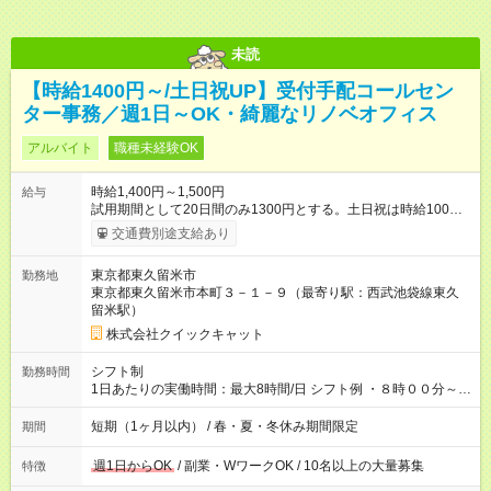
未読
【時給1400円～/土日祝UP】受付手配コールセン
ター事務／週1日～OK・綺麗なリノベオフィス
アルバイト
職種未経験OK
時給1,400円～1,500円
給与
試用期間として20日間のみ1300円とする。土日祝は時給100円
アップ！ 【試用期間】試用期間あり 試用期間の長さ：1ヶ月
交通費別途支給あり
※ 雇用形態と給与に、本採用時と異なる部分があります。 雇用
形態：本採用時と同じです。 給与：時給 1,300円 ～ 1,500円 試
東京都東久留米市
勤務地
用期間として20日間のみ1300円とする。土日祝は時給100円ア
東京都東久留米市本町３－１－９（最寄り駅：西武池袋線東久
ップ！
留米駅）
株式会社クイックキャット
シフト制
勤務時間
1日あたりの実働時間：最大8時間/日 シフト例 ・８時００分～１
４時００分 ・８時００分～１７時００分 ・１４時００分～２０
時００分 ・１４時００分～２２時００分 ・１７時００分～２２
短期（1ヶ月以内） / 春・夏・冬休み期間限定
期間
時００分 実働６～８時間 ６時間以上は間に休憩あり
週1日からOK
/ 副業・WワークOK / 10名以上の大量募集
特徴