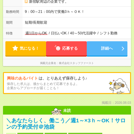
新宿駅周辺の企業です。
9：00～21：00内で実働3ｈ～ＯＫ！
勤務時間
短期/長期歓迎
期間
週1日からOK
/
日払いOK
/
40～50代活躍中
/
シフト勤務
特徴
気になる！
応募する
詳細へ
掲載元企業名
株式会社スタッフファースト
興味のあるバイト
は、とりあえず保存しよう♪
保存した求人は、後からまとめて応募できるよ。
企業からアプローチが届くことも！
掲載日：2026.08.03
未読
＼あなたらしく、働こう／週1～×3ｈ～OK！サロ
ンの予約受付＠池袋