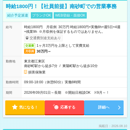
時給1800円！【社員前提】南砂町での営業事務
紹介予定派遣
ブランクOK
WEB登録・面接OK
時給1800円 月収例 30万円 時給1800円×実働8h×週5日×4週
給与
+残業9h ※月収例を保証するものではありません。
交通費別途支給あり
1ヶ月3万円を上限として実費支給
交通費
30万円～
月収例
東京都江東区
勤務地
南砂町駅から徒歩7分
/
東陽町駅から徒歩10分
損害保険業
09:00-18:00（休憩60分）実働8時間
勤務時間
2026年09月01日～長期 ※開始日相談OK ※9月～！
期間
気になる！
応募する
詳細へ
掲載日：2026.08.10