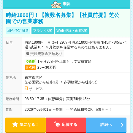
未読
時給1800円！【複数名募集】【社員前提】芝公
園での営業事務
紹介予定派遣
ブランクOK
WEB登録・面接OK
時給1800円 月収例 29万円 時給1800円×実働7h45m×週5日×4
給与
週+残業10h ※月収例を保証するものではありません。
交通費別途支給あり
1ヶ月3万円を上限として実費支給
交通費
25～30万円
月収例
東京都港区
勤務地
芝公園駅から徒歩3分
/
赤羽橋駅から徒歩5分
サ－ビス
08:50-17:35（休憩60分）実働7時間45分
勤務時間
2026年09月01日～長期 ※開始日相談OK ※9月～！
期間
気になる！
応募する
詳細へ