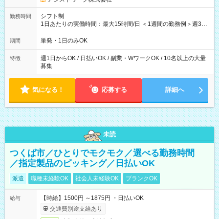
シフト制
勤務時間
1日あたりの実働時間：最大15時間/日 ＜1週間の勤務例＞週3回
勤務 勤務：月・水・金 休み：火・木・土・日 好きな時にお仕事
可能です！ ※1日あたりの最大実働時間は日勤、夜勤共に勤務し
単発・1日のみOK
期間
た時間になります。
週1日からOK / 日払いOK / 副業・WワークOK / 10名以上の大量
特徴
募集
気になる！
応募する
詳細へ
未読
つくば市／ひとりでモクモク／選べる勤務時間
／指定製品のピッキング／日払いOK
派遣
職種未経験OK
社会人未経験OK
ブランクOK
【時給】1500円 ～1875円 ・日払いOK
給与
交通費別途支給あり