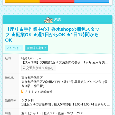
未読
【座り＆手作業中心】香水shopの梱包スタッ
フ ★副業OK ★週1日からOK ★1日1時間から
OK
アルバイト
職種未経験OK
時給1,400円～
給与
【試用期間】試用期間あり 試用期間の長さ：1ヶ月 雇用形態、
給与は本採用時と同じです。
交通費別途支給あり
東京都千代田区
勤務地
東京都千代田区内神田2丁目14番12号 星屋第六ビル402号（最
寄り駅：神田駅）
Ａｌｌｅｙ株式会社
シフト制
勤務時間
1日あたりの実働時間：最大5時間/日 11:00-19:00 └1日あたりの
実働時間：1-5時間 └上記の時間帯内であれば、いつでも勤務可
能！ └平日・土曜日の中で、お好きな曜日でご勤務いただけま
週1日からOK / 日払いOK / 副業・WワークOK
特徴