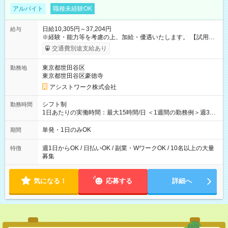
アルバイト
職種未経験OK
日給10,305円～37,204円
給与
※経験・能力等を考慮の上、加給・優遇いたします。 【試用期
間】試用期間なし
交通費別途支給あり
東京都世田谷区
勤務地
東京都世田谷区豪徳寺
アシストワーク株式会社
シフト制
勤務時間
1日あたりの実働時間：最大15時間/日 ＜1週間の勤務例＞週3回
勤務 勤務：月・水・金 休み：火・木・土・日 好きな時にお仕事
可能です！ ※1日あたりの最大実働時間は日勤、夜勤共に勤務し
単発・1日のみOK
期間
た時間になります。
週1日からOK / 日払いOK / 副業・WワークOK / 10名以上の大量
特徴
募集
気になる！
応募する
詳細へ