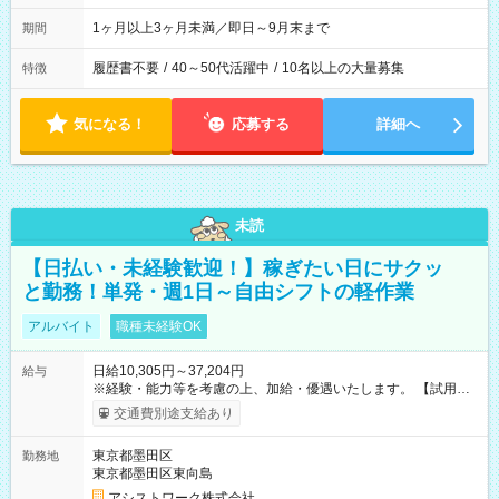
1ヶ月以上3ヶ月未満／即日～9月末まで
期間
履歴書不要
/
40～50代活躍中
/
10名以上の大量募集
特徴
気になる！
応募する
詳細へ
未読
【日払い・未経験歓迎！】稼ぎたい日にサクッ
と勤務！単発・週1日～自由シフトの軽作業
アルバイト
職種未経験OK
日給10,305円～37,204円
給与
※経験・能力等を考慮の上、加給・優遇いたします。 【試用期
間】試用期間なし
交通費別途支給あり
東京都墨田区
勤務地
東京都墨田区東向島
アシストワーク株式会社