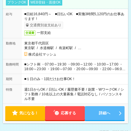
ブランクOK
WEB登録・面接OK
■日給16,840円～ ■日払いOK ■実働3時間5,120円のお仕事あ
給与
ります！
交通費別途支給あり
一部支給
交通費
東京都千代田区
勤務地
東京駅
/
水道橋駅
/
有楽町駅
/
…
株式会社マッシュ
■シフト例 ・07:00～19:30 ・09:00～12:00 ・10:00～17:00 ・
勤務時間
18:00～23:00 ・19:00～07:00 ・20:00～09:00 ・22:00～06:00
etc ★最短で3時間で5,120円のお仕事から 15時間で2万円近く稼
げるお仕事も！ ご希望のお時間に合わせてご紹介！ ※シフトは
■１日のみ・1回だけお仕事OK！
期間
現場によって異なります。 ※勿論、休憩時間はあるのでご安心
ください！
週1日からOK
/
日払いOK
/
履歴書不要
/
副業・WワークOK
/
シ
特徴
フト勤務
/
10名以上の大量募集
/
電話対応なし
/
パソコンスキ
ル不要
気になる！
応募する
詳細へ