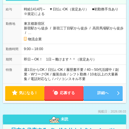
時給1414円～ ▼日払いOK（規定あり） ■初勤務手当あり
給与
※規定による
東京都新宿区
勤務地
新宿駅から徒歩
/
新宿三丁目駅から徒歩
/
高田馬場駅から徒歩
/
…
物流企業
9:00～18:00
勤務時間
即日～OK！ 1日～働けます＾＾（規定あり）
期間
週1日からOK
/
日払いOK
/
履歴書不要
/
40～50代活躍中
/
副
特徴
業・WワークOK
/
服装自由
/
シフト勤務
/
10名以上の大量募
集
/
電話対応なし
/
パソコンスキル不要
気になる！
応募する
詳細へ
掲載日：2026.08.03
未読