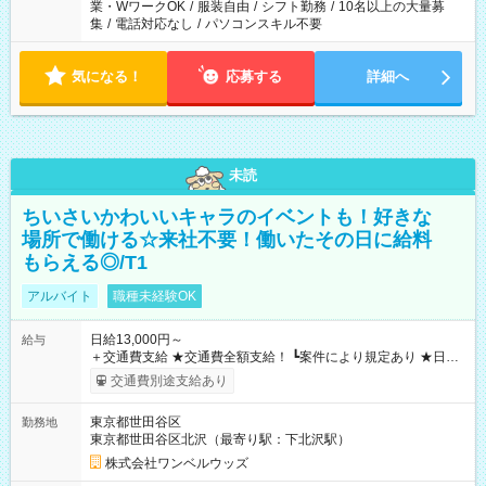
業・WワークOK
/
服装自由
/
シフト勤務
/
10名以上の大量募
集
/
電話対応なし
/
パソコンスキル不要
気になる！
応募する
詳細へ
未読
ちいさいかわいいキャラのイベントも！好きな
場所で働ける☆来社不要！働いたその日に給料
もらえる◎/T1
アルバイト
職種未経験OK
日給13,000円～
給与
＋交通費支給 ★交通費全額支給！ ┗案件により規定あり ★日払
いOK！（規定あり） ┗働いたその日に現金GET♪ お仕事後はコ
交通費別途支給あり
ンビニATMから 日払い分を引き落とせます！ 【試用期間】試
用期間なし
東京都世田谷区
勤務地
東京都世田谷区北沢（最寄り駅：下北沢駅）
株式会社ワンベルウッズ