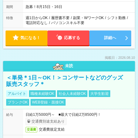
急募！8月15日・16日
期間
週1日からOK
/
履歴書不要
/
副業・WワークOK
/
シフト勤務
/
特徴
電話対応なし
/
パソコンスキル不要
気になる！
応募する
詳細へ
掲載日：2026.08.10
未読
＜単発＊1日～OK！＞コンサートなどのグッズ
販売スタッフ＊
アルバイト
職種未経験OK
社会人未経験OK
大学生歓迎
ブランクOK
WEB登録・面接OK
日給1万5000円～ ■最大で日給2万8500円！
給与
交通費別途支給あり
交通費規定支給
交通費