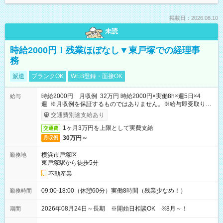
掲載日：2026.08.10
未読
時給2000円！残業ほぼなし▼東戸塚での経理事
務
派遣
ブランクOK
WEB登録・面接OK
時給2000円 月収例 32万円 時給2000円×実働8h×週5日×4
給与
週 ※月収例を保証するものではありません。※給与即受取りサ
ービス利用可（利用条件有）
交通費別途支給あり
1ヶ月3万円を上限として実費支給
交通費
30万円～
月収例
横浜市戸塚区
勤務地
東戸塚駅から徒歩5分
不動産業
09:00-18:00（休憩60分）実働8時間（残業少なめ！）
勤務時間
2026年08月24日～長期 ※開始日相談OK ※8月～！
期間