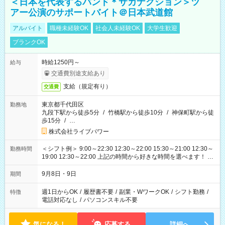
＜日本を代表するバンド＊サカナクション＞ツ
アー公演のサポートバイト＠日本武道館
アルバイト
職種未経験OK
社会人未経験OK
大学生歓迎
ブランクOK
時給1250円～
給与
交通費別途支給あり
支給（規定有り）
交通費
東京都千代田区
勤務地
九段下駅から徒歩5分
/
竹橋駅から徒歩10分
/
神保町駅から徒
歩15分
/
…
株式会社ライブパワー
＜シフト例＞ 9:00～22:30 12:30～22:00 15:30～21:00 12:30～
勤務時間
19:00 12:30～22:00 上記の時間から好きな時間を選べます！ ※
時間は変更となる可能性があります
9月8日・9日
期間
週1日からOK
/
履歴書不要
/
副業・WワークOK
/
シフト勤務
/
特徴
電話対応なし
/
パソコンスキル不要
気になる！
応募する
詳細へ