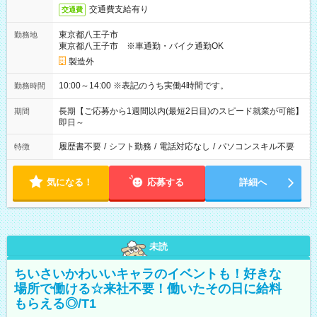
交通費支給有り
交通費
東京都八王子市
勤務地
東京都八王子市 ※車通勤・バイク通勤OK
製造外
10:00～14:00 ※表記のうち実働4時間です。
勤務時間
長期【ご応募から1週間以内(最短2日目)のスピード就業が可能】
期間
即日～
履歴書不要
/
シフト勤務
/
電話対応なし
/
パソコンスキル不要
特徴
気になる！
応募する
詳細へ
未読
ちいさいかわいいキャラのイベントも！好きな
場所で働ける☆来社不要！働いたその日に給料
もらえる◎/T1