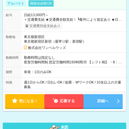
アルバイト
職種未経験OK
日給13,000円～
給与
＋交通費支給 ★交通費全額支給！ ┗案件により規定あり ★日払
いOK！（規定あり） ┗働いたその日に現金GET♪ お仕事後はコ
交通費別途支給あり
ンビニATMから 日払い分を引き落とせます！ 【試用期間】試
用期間なし
東京都新宿区
勤務地
東京都新宿区新宿（最寄り駅：新宿駅）
株式会社ワンベルウッズ
勤務時間は指定なし
勤務時間
変形労働時間制 想定労働時間160時間/月 【シフト例】 ・8：00
～21：00
単発・1日のみOK
期間
週1日からOK / 日払いOK / 副業・WワークOK / 10名以上の大量
特徴
募集
気になる！
応募する
詳細へ
未読