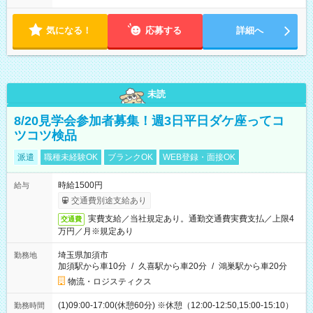
す！ 【シフト例】 ・11:00～14:00 ・16:30～19:00 ・13:00～
18:00 などのように、自由な働き方が可能なお仕事です！
気になる！
応募する
詳細へ
未読
8/20見学会参加者募集！週3日平日ダケ座ってコ
ツコツ検品
派遣
職種未経験OK
ブランクOK
WEB登録・面接OK
時給1500円
給与
交通費別途支給あり
実費支給／当社規定あり。通勤交通費実費支払／上限4
交通費
万円／月※規定あり
埼玉県加須市
勤務地
加須駅から車10分
/
久喜駅から車20分
/
鴻巣駅から車20分
物流・ロジスティクス
(1)09:00-17:00(休憩60分) ※休憩（12:00-12:50,15:00-15:10）
勤務時間