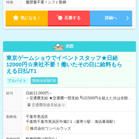
履歴書不要
/
シフト勤務
特徴
気になる！
応募する
詳細へ
未読
東京ゲームショウでイベントスタッフ★日給
12000円☆来社不要！働いたその日に給料もら
える日払/T1
アルバイト
職種未経験OK
日給12,000円～
給与
＋交通費支給 ★交通費一部支給 ┗1日500円を超えた分は全額支
給！ ※往復500円以内の方は自己負担となります ★日払いOK！
交通費別途支給あり
（規定あり） ┗働いたその日に現金GET♪ お仕事後はコンビニ
ATMから 日払い分を引き落とせます！ 【試用期間】試用期間
千葉市美浜区
勤務地
なし
千葉県千葉市美浜区中瀬2-1（最寄り駅：海浜幕張駅）
株式会社ワンベルウッズ