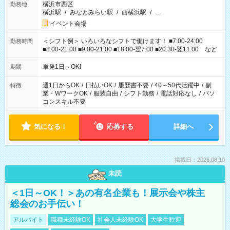
横浜市西区
勤務地
横浜駅
/
みなとみらい駅
/
西横浜駅
/
…
イベント会場
＜シフト例＞ いろいろなシフトで働けます！ ■7:00-24:00
勤務時間
■8:00-21:00 ■9:00-21:00 ■18:00-翌7:00 ■20:30-翌11:00 など
単発1日～OK!
期間
週1日からOK
/
日払いOK
/
履歴書不要
/
40～50代活躍中
/
副
特徴
業・WワークOK
/
服装自由
/
シフト勤務
/
電話対応なし
/
パソ
コンスキル不要
気になる！
応募する
詳細へ
掲載日：2026.08.10
未読
＜1日～OK！＞あの有名企業も！展示会や株主
総会のお手伝い！
アルバイト
職種未経験OK
社会人未経験OK
大学生歓迎