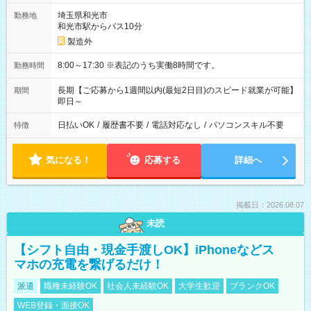
埼玉県和光市
勤務地
和光市駅からバス10分
製造外
8:00～17:30 ※表記のうち実働8時間です。
勤務時間
長期【ご応募から1週間以内(最短2日目)のスピード就業が可能】
期間
即日～
日払いOK
/
履歴書不要
/
電話対応なし
/
パソコンスキル不要
特徴
気になる！
応募する
詳細へ
掲載日：2026.08.07
未読
【シフト自由・現金手渡しOK】iPhoneなどス
マホの充電を繋げるだけ！
派遣
職種未経験OK
社会人未経験OK
大学生歓迎
ブランクOK
WEB登録・面接OK