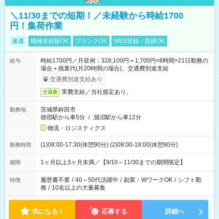
＼11/30までの短期！／未経験から時給1700
円！集荷作業
派遣
職種未経験OK
ブランクOK
WEB登録・面接OK
時給1700円／月収例：328,100円＝1,700円×8時間×21日勤務の
給与
場合＋残業代(月20時間の場合)、交通費別途支給
交通費別途支給あり
実費支給／当社規定あり。
交通費
茨城県鉾田市
勤務地
徳宿駅から車5分
/
涸沼駅から車12分
物流・ロジスティクス
(1)08:00-17:30(休憩90分) (2)08:00-18:00(休憩90分)
勤務時間
1ヶ月以上3ヶ月未満／【9/10～11/30までの期間限定】
期間
履歴書不要
/
40～50代活躍中
/
副業・WワークOK
/
シフト勤
特徴
務
/
10名以上の大量募集
気になる！
応募する
詳細へ