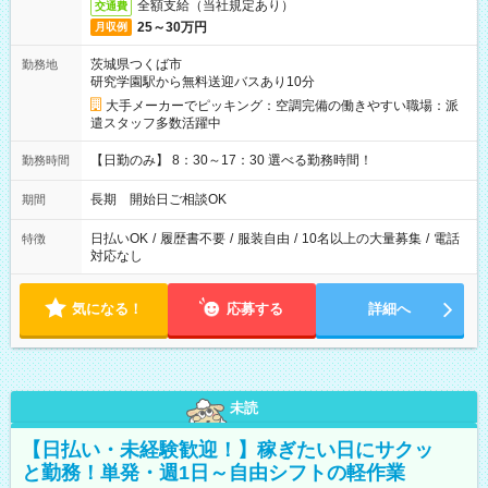
全額支給（当社規定あり）
交通費
25～30万円
月収例
茨城県つくば市
勤務地
研究学園駅から無料送迎バスあり10分
大手メーカーでピッキング：空調完備の働きやすい職場：派
遣スタッフ多数活躍中
【日勤のみ】 8：30～17：30 選べる勤務時間！
勤務時間
長期 開始日ご相談OK
期間
日払いOK
/
履歴書不要
/
服装自由
/
10名以上の大量募集
/
電話
特徴
対応なし
気になる！
応募する
詳細へ
未読
【日払い・未経験歓迎！】稼ぎたい日にサクッ
と勤務！単発・週1日～自由シフトの軽作業