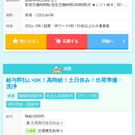
勤務時間は指定なし
勤務時間
変形労働時間制 想定労働時間160時間/月 ★シフト例 8：30～
19：00
単発・1日のみOK
期間
日払いOK / 副業・WワークOK / 10名以上の大量募集
特徴
気になる！
応募する
詳細へ
未読
給与即払いOK！高時給！土日休み！出荷準備・
洗浄
派遣
職種未経験OK
社会人未経験OK
ブランクOK
WEB登録・面接OK
時給1600円
給与
交通費別途支給あり
交通費支給有り
交通費