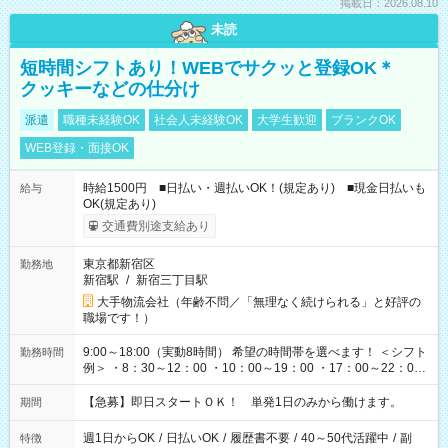
掲載日：2026.08.10
未読
短時間シフトあり！WEBでサクッと登録OK＊
クッキーなどの仕分け
派遣
職種未経験OK
社会人未経験OK
大学生歓迎
ブランクOK
WEB登録・面接OK
時給1500円 ■日払い・週払いOK！(規定あり) ■現金日払いも
給与
OK(規定あり)
交通費別途支給あり
東京都新宿区
勤務地
新宿駅
/
新宿三丁目駅
大手物流会社（年齢不問／「無理なく続けられる」と好評の
職場です！）
9:00～18:00（実動8時間） 希望の時間帯を選べます！ ＜シフト
勤務時間
例＞ ・8：30～12：00 ・10：00～19：00 ・17：00～22：00
・13：00～22：00 ・22：00～翌6：00 など
【急募】即日スタートＯＫ！ 単発1日のみから働けます。
期間
週1日からOK
/
日払いOK
/
履歴書不要
/
40～50代活躍中
/
副
特徴