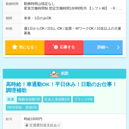
勤務時間は指定なし
勤務時間
変形労働時間制 想定労働時間160時間/月 【シフト例】 ・8：00
～21：00
単発・1日のみOK
期間
週1日からOK / 日払いOK / 副業・WワークOK / 10名以上の大量
特徴
募集
気になる！
応募する
詳細へ
未読
高時給！車通勤OK！平日休み！日勤のお仕事！
調理補助
派遣
職種未経験OK
社会人未経験OK
ブランクOK
WEB登録・面接OK
時給1600円
給与
交通費別途支給あり