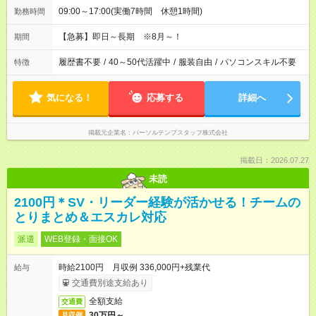
09:00～17:00(実働7時間 休憩1時間)
勤務時間
【急募】即日～長期 ※8月～！
期間
履歴書不要
/
40～50代活躍中
/
服装自由
/
パソコンスキル不要
特徴
気になる！
応募する
詳細へ
掲載元企業名
パーソルテンプスタッフ株式会社
掲載日：2026.07.27
未読
2100円＊SV・リーダー経験が活かせる！チームの
とりまとめ＆エスカレ対応
派遣
WEB登録・面接OK
時給2100円 月収例 336,000円+残業代
給与
交通費別途支給あり
全額支給
交通費
30万円～
月収例