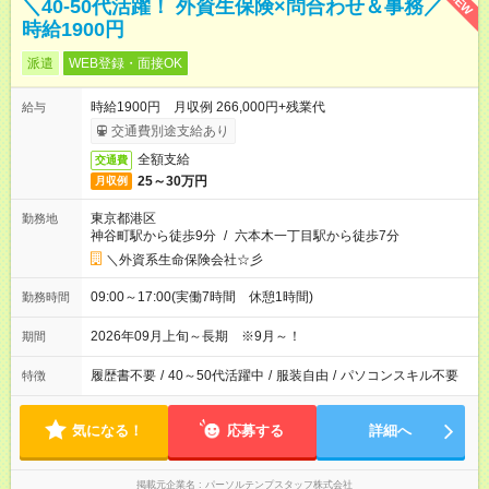
NEW
＼40-50代活躍！ 外資生保険×問合わせ＆事務／
時給1900円
派遣
WEB登録・面接OK
時給1900円 月収例 266,000円+残業代
給与
交通費別途支給あり
全額支給
交通費
25～30万円
月収例
東京都港区
勤務地
神谷町駅から徒歩9分
/
六本木一丁目駅から徒歩7分
＼外資系生命保険会社☆彡
09:00～17:00(実働7時間 休憩1時間)
勤務時間
2026年09月上旬～長期 ※9月～！
期間
履歴書不要
/
40～50代活躍中
/
服装自由
/
パソコンスキル不要
特徴
気になる！
応募する
詳細へ
掲載元企業名
パーソルテンプスタッフ株式会社