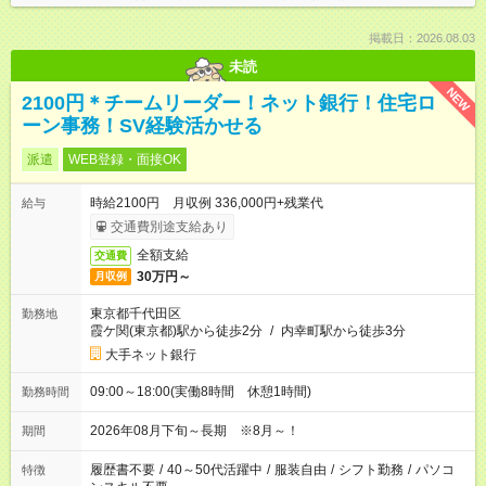
掲載日：2026.08.03
未読
NEW
2100円＊チームリーダー！ネット銀行！住宅ロ
ーン事務！SV経験活かせる
派遣
WEB登録・面接OK
時給2100円 月収例 336,000円+残業代
給与
交通費別途支給あり
全額支給
交通費
30万円～
月収例
東京都千代田区
勤務地
霞ケ関(東京都)駅から徒歩2分
/
内幸町駅から徒歩3分
大手ネット銀行
09:00～18:00(実働8時間 休憩1時間)
勤務時間
2026年08月下旬～長期 ※8月～！
期間
履歴書不要
/
40～50代活躍中
/
服装自由
/
シフト勤務
/
パソコ
特徴