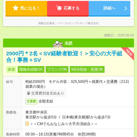
気になる！
応募する
詳細へ
掲載元企業名
パーソルテンプスタッフ株式会社
掲載日：2026.08.05
未読
NEW
2000円＊2名＜SV経験者歓迎！＞安心の大手組
合！事務＋SV
派遣
職種未経験OK
ブランクOK
WEB登録・面接OK
時給2000円 モデル月収：325,500円＋残業代＋交通費（21日
給与
就業の場合）
交通費別途支給あり
全額支給
交通費
東京都中央区
勤務地
東京駅から徒歩5分
/
日本橋(東京都)駅から徒歩7分
＜＜CMでもおなじみ☆大手共済組合＞＞
09:30～18:15(実働7時間45分 休憩1時間)
勤務時間