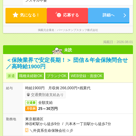
ンスキル不要
気になる！
応募する
詳細へ
掲載元企業名
パーソルテンプスタッフ株式会社
掲載日：2026.08.01
未読
＜保険業界で安定長期！＞ 団信＆年金保険問合せ
／高時給1900円
派遣
職種未経験OK
ブランクOK
WEB登録・面接OK
時給1900円 月収例 266,000円+残業代
給与
交通費別途支給あり
全額支給
交通費
25～30万円
月収例
東京都港区
勤務地
神谷町駅から徒歩9分
/
六本木一丁目駅から徒歩7分
＼外資系生命保険会社☆彡