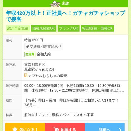
未読
年収420万以上！正社員へ！ガチャガチャショップ
で接客
紹介予定派遣
職種未経験OK
ブランクOK
WEB登録・面接OK
時給1600円
給与
交通費別途支給あり
全額支給
交通費
東京都渋谷区
勤務地
原宿駅から徒歩2分
カプセルおもちゃの販売
09:00～18:00(実働8時間 休憩1時間) 10:30～19:30(実働8時
勤務時間
間 休憩1時間) 12:30～21:30(実働8時間 休憩1時間) ※上記は
一例です。9:00～22:00の中でシフト制です。
【急募】即日～長期 即日から開始日ご相談いただけます！
期間
※8月～！
服装自由
/
シフト勤務
/
パソコンスキル不要
特徴
気になる！
応募する
詳細へ