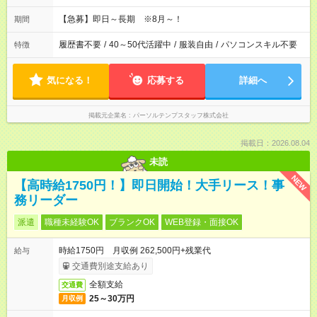
【急募】即日～長期 ※8月～！
期間
履歴書不要
/
40～50代活躍中
/
服装自由
/
パソコンスキル不要
特徴
気になる！
応募する
詳細へ
掲載元企業名
パーソルテンプスタッフ株式会社
掲載日：2026.08.04
未読
NEW
【高時給1750円！】即日開始！大手リース！事
務リーダー
派遣
職種未経験OK
ブランクOK
WEB登録・面接OK
時給1750円 月収例 262,500円+残業代
給与
交通費別途支給あり
全額支給
交通費
25～30万円
月収例