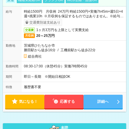
派遣
職種未経験OK
ブランクOK
WEB登録・面接OK
時給1500円 月収例 24万円 時給1500円×実働7h45m×週5日×4
給与
週+残業10h ※月収例を保証するものではありません。※給与即
受取りサービス利用可（利用条件有）
交通費別途支給あり
1ヶ月3万円を上限として実費支給
交通費
20～25万円
月収例
茨城県ひたちなか市
勤務地
勝田駅から徒歩16分
/
工機前駅から徒歩22分
総合商社
08:30-17:00（休憩45分）実働7時間45分
勤務時間
即日～長期 ※開始日相談OK
期間
履歴書不要
特徴
気になる！
応募する
詳細へ
未読