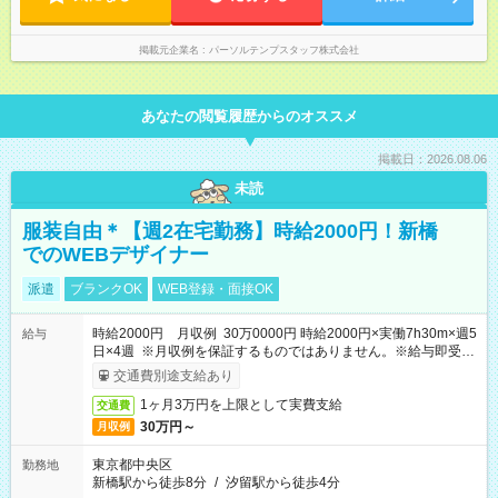
掲載元企業名
パーソルテンプスタッフ株式会社
あなたの閲覧履歴からのオススメ
掲載日：2026.08.06
未読
服装自由＊【週2在宅勤務】時給2000円！新橋
でのWEBデザイナー
派遣
ブランクOK
WEB登録・面接OK
時給2000円 月収例 30万0000円 時給2000円×実働7h30m×週5
給与
日×4週 ※月収例を保証するものではありません。※給与即受取
りサービス利用可（利用条件有）
交通費別途支給あり
1ヶ月3万円を上限として実費支給
交通費
30万円～
月収例
東京都中央区
勤務地
新橋駅から徒歩8分
/
汐留駅から徒歩4分