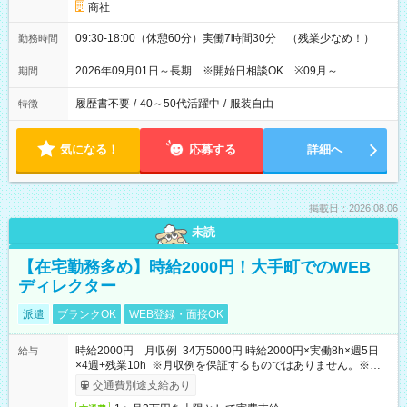
商社
09:30-18:00（休憩60分）実働7時間30分 （残業少なめ！）
勤務時間
2026年09月01日～長期 ※開始日相談OK ※09月～
期間
履歴書不要
/
40～50代活躍中
/
服装自由
特徴
気になる！
応募する
詳細へ
掲載日：2026.08.06
未読
【在宅勤務多め】時給2000円！大手町でのWEB
ディレクター
派遣
ブランクOK
WEB登録・面接OK
時給2000円 月収例 34万5000円 時給2000円×実働8h×週5日
給与
×4週+残業10h ※月収例を保証するものではありません。※給与
即受取りサービス利用可（利用条件有）
交通費別途支給あり