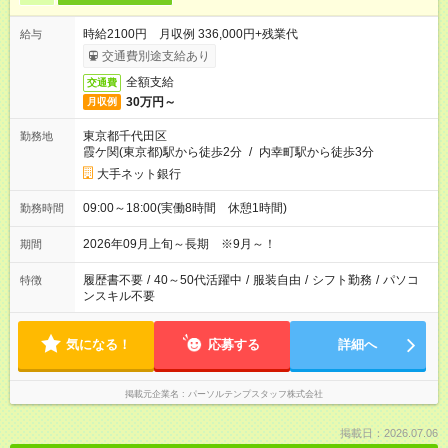
時給2100円 月収例 336,000円+残業代
給与
交通費別途支給あり
全額支給
交通費
30万円～
月収例
東京都千代田区
勤務地
霞ケ関(東京都)駅から徒歩2分
/
内幸町駅から徒歩3分
大手ネット銀行
09:00～18:00(実働8時間 休憩1時間)
勤務時間
2026年09月上旬～長期 ※9月～！
期間
履歴書不要
/
40～50代活躍中
/
服装自由
/
シフト勤務
/
パソコ
特徴
ンスキル不要
気になる！
応募する
詳細へ
掲載元企業名
パーソルテンプスタッフ株式会社
掲載日：2026.07.06