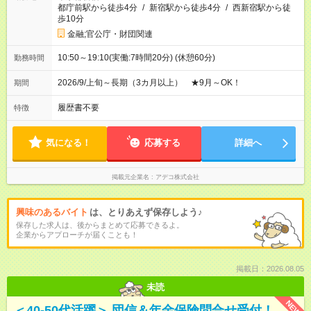
都庁前駅から徒歩4分
/
新宿駅から徒歩4分
/
西新宿駅から徒
歩10分
金融;官公庁・財団関連
10:50～19:10(実働:7時間20分) (休憩60分)
勤務時間
2026/9/上旬～長期（3カ月以上） ★9月～OK！
期間
履歴書不要
特徴
気になる！
応募する
詳細へ
掲載元企業名
アデコ株式会社
興味のあるバイト
は、とりあえず保存しよう♪
保存した求人は、後からまとめて応募できるよ。
企業からアプローチが届くことも！
掲載日：2026.08.05
未読
NEW
＜40-50代活躍＞ 団信＆年金保険問合せ受付！