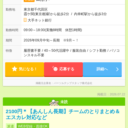
東京都千代田区
勤務地
霞ケ関(東京都)駅から徒歩2分
/
内幸町駅から徒歩3分
大手ネット銀行
09:00～18:00(実働8時間 休憩1時間)
勤務時間
2026年09月中旬～長期 ※9月～！
期間
履歴書不要
/
40～50代活躍中
/
服装自由
/
シフト勤務
/
パソコ
特徴
ンスキル不要
気になる！
応募する
詳細へ
掲載元企業名
パーソルテンプスタッフ株式会社
掲載日：2026.07.22
未読
2100円＊【あんしん長期】チームのとりまとめ＆
エスカレ対応など
派遣
WEB登録・面接OK