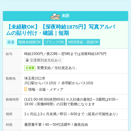
未読
【未経験OK】【深夜時給1875円】写真アルバ
ムの貼り付け・確認｜短期
派遣
職種未経験OK
ブランクOK
WEB登録・面接OK
時給1500円／夜22時～翌5時までは深夜時給1875円
給与
交通費別途支給あり
実費支給／当社規定あり。
交通費
埼玉県川口市
勤務地
川口駅からバス10分
/
赤羽駅からバス10分
情報・出版・メディア
(1)21:00-06:00(休憩60分) ※入社後の最初2～3週間は9:00～
勤務時間
18:00（実働8時間）の日勤で勤務になります
1ヶ月以上3ヶ月未満／即日～9/30まで（延長の可能性あり）
期間
履歴書不要
/
40～50代活躍中
/
服装自由
特徴