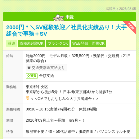
掲載日：2026.08.05
未読
NEW
2000円＊＼SV経験歓迎／社員化実績あり！大手
組合で事務＋SV
派遣
職種未経験OK
ブランクOK
WEB登録・面接OK
時給2000円 モデル月収：325,500円＋残業代＋交通費（21日
給与
就業の場合）
交通費別途支給あり
全額支給
交通費
東京都中央区
勤務地
東京駅から徒歩5分
/
日本橋(東京都)駅から徒歩7分
＜＜CMでもおなじみ☆大手共済組合＞＞
09:30～18:15(実働7時間45分 休憩1時間)
勤務時間
2026年09月上旬～長期 ※9月～！
期間
履歴書不要
/
40～50代活躍中
/
服装自由
/
パソコンスキル不要
特徴