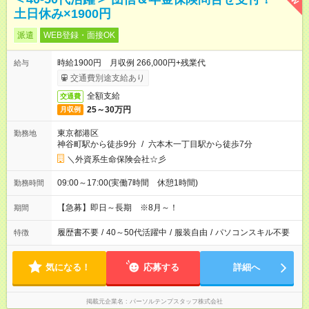
土日休み×1900円
派遣
WEB登録・面接OK
時給1900円 月収例 266,000円+残業代
給与
交通費別途支給あり
全額支給
交通費
25～30万円
月収例
東京都港区
勤務地
神谷町駅から徒歩9分
/
六本木一丁目駅から徒歩7分
＼外資系生命保険会社☆彡
09:00～17:00(実働7時間 休憩1時間)
勤務時間
【急募】即日～長期 ※8月～！
期間
履歴書不要
/
40～50代活躍中
/
服装自由
/
パソコンスキル不要
特徴
気になる！
応募する
詳細へ
掲載元企業名
パーソルテンプスタッフ株式会社