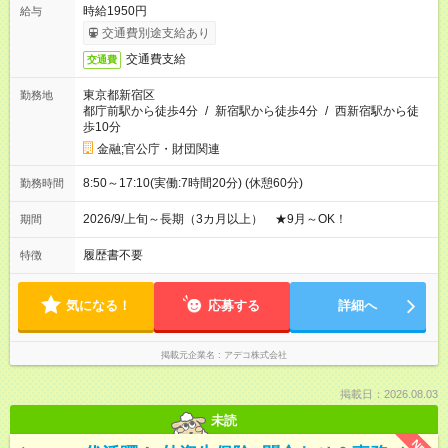
時給1950円
給与
交通費別途支給あり
交通費支給
交通費
東京都新宿区
勤務地
都庁前駅から徒歩4分
/
新宿駅から徒歩4分
/
西新宿駅から徒
歩10分
金融;官公庁・財団関連
8:50～17:10(実働:7時間20分) (休憩60分)
勤務時間
2026/9/上旬～長期（3カ月以上） ★9月～OK！
期間
履歴書不要
特徴
気になる！
応募する
詳細へ
掲載元企業名
アデコ株式会社
掲載日：2026.08.03
未読