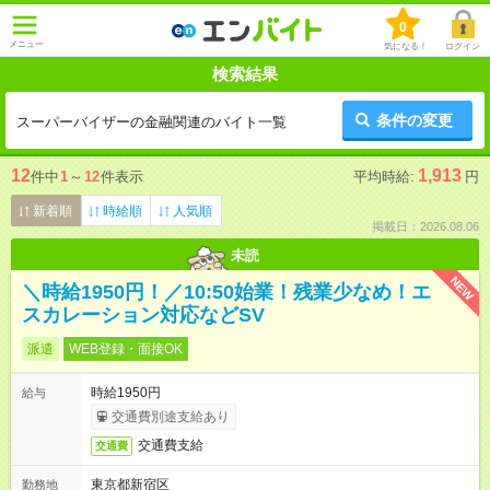
0
メニュー
気になる！
ログイン
検索結果
条件の変更
スーパーバイザーの金融関連のバイト一覧
12
1,913
件中
1
～
12
件表示
平均時給:
円
新着順
時給順
人気順
掲載日：2026.08.06
未読
NEW
＼時給1950円！／10:50始業！残業少なめ！エ
スカレーション対応などSV
派遣
WEB登録・面接OK
時給1950円
給与
交通費別途支給あり
交通費支給
交通費
東京都新宿区
勤務地