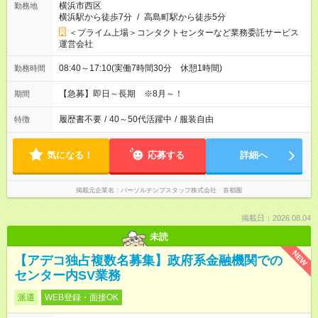
横浜市西区
勤務地
横浜駅から徒歩7分
/
高島町駅から徒歩5分
＜プライム上場＞コンタクトセンターなど業務委託サービス
運営会社
08:40～17:10(実働7時間30分 休憩1時間)
勤務時間
【急募】即日～長期 ※8月～！
期間
履歴書不要
/
40～50代活躍中
/
服装自由
特徴
気になる！
応募する
詳細へ
掲載元企業名
パーソルテンプスタッフ株式会社 首都圏
掲載日：2026.08.04
未読
NEW
【アデコ独占複数名募集】政府系金融機関での
センター内SV業務
派遣
WEB登録・面接OK