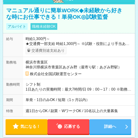
マニュアル通りに簡単WORK◆未経験から好き
な時にお仕事できる！単発OK◎試験監督
アルバイト
職種未経験OK
時給1,300円～
給与
★交通費一部支給 時給1,300円～ ※試験・役割により手当あり
※勤務回数により昇給あり 【即給（前払い）オプションあ
交通費別途支給あり
り！】 希望される場合、勤務から1週間ほどで給与の一部を受け
取れます。 ※手数料418円がかかります。 【過去試験日の収入
横浜市青葉区
勤務地
例】 ・河合塾模擬試験 8:30～17:30（休憩1時間） 時給1,300円
神奈川県横浜市青葉区あざみ野（最寄り駅：あざみ野駅）
×8時間＝日収10,400円＋交通費 ※当日の役割により時給＋100
円の場合あり ・国家試験 7:00～13:30（休憩なし） 時給1,300
株式会社全国試験運営センター
円（役割手当＋100円）×6時間＝日収8,400円＋交通費 【試用期
間】試用期間なし
シフト制
勤務時間
1日あたりの実働時間：最大7時間/日 09：00～17：00 ※勤務時
間は 試験により異なります。
単発・1日のみOK / 短期（1ヶ月以内）
期間
週1日からOK / 副業・WワークOK / 10名以上の大量募集
特徴
気になる！
応募する
詳細へ