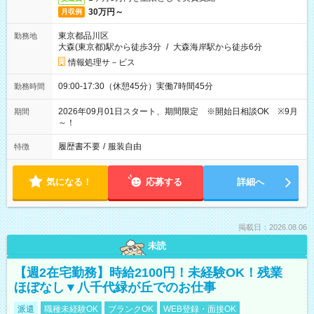
30万円～
月収例
東京都品川区
勤務地
大森(東京都)駅から徒歩3分
/
大森海岸駅から徒歩6分
情報処理サ－ビス
09:00-17:30（休憩45分）実働7時間45分
勤務時間
2026年09月01日スタート、期間限定 ※開始日相談OK ※9月
期間
～！
履歴書不要
/
服装自由
特徴
気になる！
応募する
詳細へ
掲載日：2026.08.06
未読
【週2在宅勤務】時給2100円！未経験OK！残業
ほぼなし▼八千代緑が丘でのお仕事
派遣
職種未経験OK
ブランクOK
WEB登録・面接OK