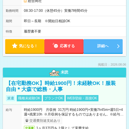
総合商社
08:30-17:00（休憩45分）実働7時間45分
勤務時間
即日～長期 ※開始日相談OK
期間
履歴書不要
特徴
気になる！
応募する
詳細へ
掲載日：2026.08.06
未読
【在宅勤務OK】時給1900円！未経験OK！服装
自由＊大森で総務・人事
派遣
職種未経験OK
ブランクOK
WEB登録・面接OK
時給1900円 月収例 31万円 時給1900円×実働7h45m×週5日×4
給与
週+残業10h ※月収例を保証するものではありません。※給与即
受取りサービス利用可（利用条件有）
交通費別途支給あり
1ヶ月3万円を上限として実費支給
交通費