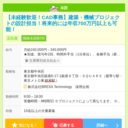
未読
【未経験歓迎！CAD事務】建築・機械プロジェク
トの設計担当！将来的には年収700万円以上も可
能！
正社員
職種未経験OK
月給240,000円～340,000円
給与
★別途、賞与年2回、時間外手当（1分単位）、各種手当（家
族、赴任等）が支給されます。 ★スキル・経験年数・年齢等も
交通費別途支給あり
考慮し、話し合いの上で決定します。 【試用期間】試用期間あ
り 試用期間の長さ：3ヶ月 雇用形態、給与は本採用時と同じで
東京都中央区
勤務地
す。
東京都中央区銀座6-17-1銀座６丁目－ＳＱＵＡＲＥ（最寄り駅：
東京メトロ東
銀座駅
）
株式会社BREXA Technology 採用企画
9:00～18:00
勤務時間
実働時間：8時間/日 ※プロジェクトによって異なります。 ※サ
ービス残業はございません。残業代1分単位で支給。
10名以上の大量募集
特徴
気になる！
応募する
詳細へ