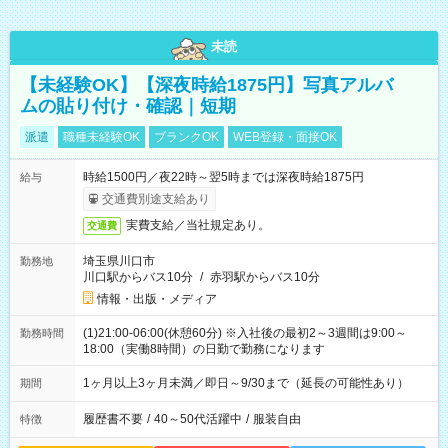
未読
【未経験OK】【深夜時給1875円】写真アルバ
ムの貼り付け・確認｜短期
派遣
職種未経験OK
ブランクOK
WEB登録・面接OK
時給1500円／夜22時～翌5時までは深夜時給1875円
給与
交通費別途支給あり
実費支給／当社規定あり。
交通費
埼玉県川口市
勤務地
川口駅からバス10分
/
赤羽駅からバス10分
情報・出版・メディア
(1)21:00-06:00(休憩60分) ※入社後の最初2～3週間は9:00～
勤務時間
18:00（実働8時間）の日勤で勤務になります
1ヶ月以上3ヶ月未満／即日～9/30まで（延長の可能性あり）
期間
履歴書不要
/
40～50代活躍中
/
服装自由
特徴