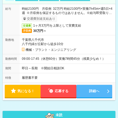
時給2100円 月収例 32万円 時給2100円×実働7h45m×週5日×4
給与
週 ※月収例を保証するものではありません。※給与即受取りサ
ービス利用可（利用条件有）
交通費別途支給あり
1ヶ月3万円を上限として実費支給
交通費
30万円～
月収例
千葉県八千代市
勤務地
八千代緑が丘駅から徒歩10分
機械・プラント・エンジニアリング
09:00-17:45（休憩60分）実働7時間45分（残業少なめ！）
勤務時間
即日～長期 ※開始日相談OK
期間
履歴書不要
特徴
気になる！
応募する
詳細へ
未読