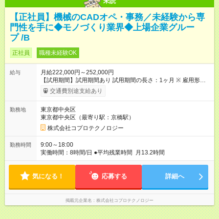
未読
【正社員】機械のCADオペ・事務／未経験から専
門性を手に◆モノづくり業界◆上場企業グルー
プ /B
正社員
職種未経験OK
月給222,000円～252,000円
給与
【試用期間】試用期間あり 試用期間の長さ：1ヶ月 ※ 雇用形態
と給与に、本採用時と異なる部分があります。 雇用形態：本採
交通費別途支給あり
用時と同じです。 給与：月給 200,000円 ～ 200,000円 ※残業代
は時間に応じて別途支給いたします
東京都中央区
勤務地
東京都中央区（最寄り駅：京橋駅）
株式会社コプロテクノロジー
9:00～18:00
勤務時間
実働時間：8時間/日 ●平均残業時間 月13.2時間
気になる！
応募する
詳細へ
掲載元企業名
株式会社コプロテクノロジー