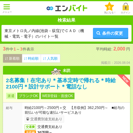
0
メニュー
気になる！
ログイン
検索結果
東京メトロ丸ノ内線(池袋－荻窪)でＣＡＤ（機
条件の変更
械・電気・電子）のバイト一覧
3
2,000
件中
1
～
3
件表示
平均時給:
円
新着順
時給順
人気順
掲載日：2026.08.04
未読
NEW
2名募集！在宅あり＊基本定時で帰れる＊時給
2100円＊設計サポート＊電話なし
派遣
ブランクOK
WEB登録・面接OK
時給2100円～2500円＋交 【月収例】362,250円～ ■給与の
給与
前払いが可能な速払いサービスあり
交通費別途支給あり
交通費支給あり
交通費
30万円～
月収例