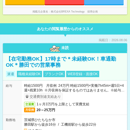
掲載元企業名
株式会社BREXA Technology 採用企画
あなたの閲覧履歴からのオススメ
掲載日：2026.08.06
未読
【在宅勤務OK】17時まで＊未経験OK！車通勤
OK＊勝田での営業事務
派遣
職種未経験OK
ブランクOK
WEB登録・面接OK
時給1500円 月収例 24万円 時給1500円×実働7h45m×週5日×4
給与
週+残業10h ※月収例を保証するものではありません。※給与即
受取りサービス利用可（利用条件有）
交通費別途支給あり
1ヶ月3万円を上限として実費支給
交通費
20～25万円
月収例
茨城県ひたちなか市
勤務地
勝田駅から徒歩16分
/
工機前駅から徒歩22分