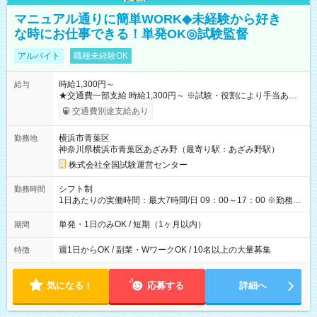
マニュアル通りに簡単WORK◆未経験から好き
な時にお仕事できる！単発OK◎試験監督
アルバイト
職種未経験OK
時給1,300円～
給与
★交通費一部支給 時給1,300円～ ※試験・役割により手当あり
※勤務回数により昇給あり 【即給（前払い）オプションあ
交通費別途支給あり
り！】 希望される場合、勤務から1週間ほどで給与の一部を受け
取れます。 ※手数料418円がかかります。 【過去試験日の収入
横浜市青葉区
勤務地
例】 ・河合塾模擬試験 8:30～17:30（休憩1時間） 時給1,300円
神奈川県横浜市青葉区あざみ野（最寄り駅：あざみ野駅）
×8時間＝日収10,400円＋交通費 ※当日の役割により時給＋100
円の場合あり ・国家試験 7:00～13:30（休憩なし） 時給1,300
株式会社全国試験運営センター
円（役割手当＋100円）×6時間＝日収8,400円＋交通費 【試用期
間】試用期間なし
シフト制
勤務時間
1日あたりの実働時間：最大7時間/日 09：00～17：00 ※勤務時
間は 試験により異なります。
単発・1日のみOK / 短期（1ヶ月以内）
期間
週1日からOK / 副業・WワークOK / 10名以上の大量募集
特徴
気になる！
応募する
詳細へ