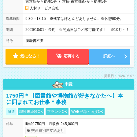
東京駅から徒歩1分
/
京橋(東京都)駅から徒歩5分
人材サービス会社
9:30～18:15 ※残業はほとんどありません。※休憩60分。
勤務時間
2026/10/01～長期 ※開始日はご相談可能です！ ※10月～！
期間
履歴書不要
特徴
気になる！
応募する
詳細へ
掲載日：2026.08.07
未読
1750円＊【図書館や博物館が好きなかたへ】本
に囲まれてお仕事＊事務
派遣
職種未経験OK
ブランクOK
WEB登録・面接OK
時給1750円 月収例 245,000円
給与
交通費別途支給あり