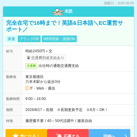
掲載日：2026.08.05
未読
完全在宅で16時まで！英語&日本語＼EC運営サ
ポート／
派遣
ブランクOK
WEB登録・面接OK
時給2450円＋交
給与
交通費別途支給あり
出社時の通勤交通費支給
交通費
東京都港区
勤務地
六本木駅から徒歩3分
IT・Web・通信
9:00～16:00
勤務時間
2026/8/17～長期 ※長期更新予定 ※8月～OK！
期間
履歴書不要
/
40～50代活躍中
/
服装自由
特徴
気になる！
応募する
詳細へ