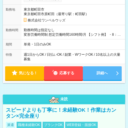
ンビニATMから 日払い分を引き落とせます！ 【試用期間】試
用期間なし
東京都町田市
勤務地
東京都町田市原町田（最寄り駅：町田駅）
株式会社ワンベルウッズ
勤務時間は指定なし
勤務時間
変形労働時間制 想定労働時間160時間/月 【シフト例】 ・8：00
～21：00
単発・1日のみOK
期間
週1日からOK / 日払いOK / 副業・WワークOK / 10名以上の大量
特徴
募集
気になる！
応募する
詳細へ
未読
スピードよりも丁寧に！未経験OK！作業はカン
タン×完全座り
派遣
職種未経験OK
ブランクOK
WEB登録・面接OK