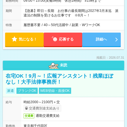
09:00～15:00(実働5時間 休憩1時間) #15時まで
勤務時間
【急募】即日～長期 お仕事の最長期間は2027年3月末迄 派
期間
遣法の制限を受けるお仕事です ※8月～！
履歴書不要
/
40～50代活躍中
/
副業・WワークOK
特徴
気になる！
応募する
詳細へ
掲載日：2026.07.31
未読
在宅OK！9月～！広報アシスタント！残業ほぼ
なし！大手法律事務所！
派遣
ブランクOK
WEB登録・面接OK
時給2000～2100円＋交
給与
交通費別途支給あり
通勤交通費支給
交通費
東京都千代田区
勤務地