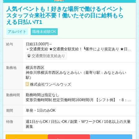
人気イベントも！好きな場所で働けるイベント
スタッフ☆来社不要！働いたその日に給料もら
える日払い/T1
アルバイト
職種未経験OK
日給13,000円～
給与
＋交通費支給 ★交通費全額支給！ ┗案件により規定あり ★日払
いOK！（規定あり） ┗働いたその日に現金GET♪ お仕事後はコ
交通費別途支給あり
ンビニATMから 日払い分を引き落とせます！ 【試用期間】試
用期間なし
横浜市西区
勤務地
神奈川県横浜市西区みなとみらい（最寄り駅：みなとみらい
駅）
株式会社ワンベルウッズ
勤務時間は指定なし
勤務時間
変形労働時間制 想定労働時間160時間/月 【シフト例】 ・8：00
～21：00
単発・1日のみOK
期間
週1日からOK / 日払いOK / 副業・WワークOK / 10名以上の大量
特徴
募集