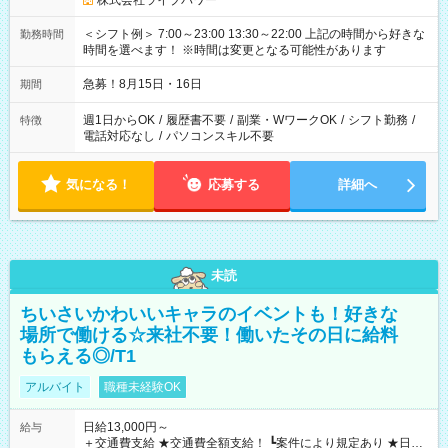
株式会社ライブパワー
＜シフト例＞ 7:00～23:00 13:30～22:00 上記の時間から好きな
勤務時間
時間を選べます！ ※時間は変更となる可能性があります
急募！8月15日・16日
期間
週1日からOK
/
履歴書不要
/
副業・WワークOK
/
シフト勤務
/
特徴
電話対応なし
/
パソコンスキル不要
気になる！
応募する
詳細へ
未読
ちいさいかわいいキャラのイベントも！好きな
場所で働ける☆来社不要！働いたその日に給料
もらえる◎/T1
アルバイト
職種未経験OK
日給13,000円～
給与
＋交通費支給 ★交通費全額支給！ ┗案件により規定あり ★日払