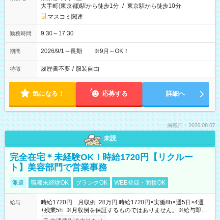
大手町(東京都)駅から徒歩1分
/
東京駅から徒歩10分
マスコミ関連
9:30～17:30
勤務時間
2026/9/1～長期 ※9月～OK！
期間
履歴書不要
/
服装自由
特徴
気になる！
応募する
詳細へ
掲載日：2026.08.07
未読
完全在宅＊未経験OK！時給1720円【リクルー
ト】美容部門で営業事務
派遣
職種未経験OK
ブランクOK
WEB登録・面接OK
時給1720円 月収例 28万円 時給1720円×実働8h×週5日×4週
給与
+残業5h ※月収例を保証するものではありません。※給与即受
取りサービス利用可（利用条件有）