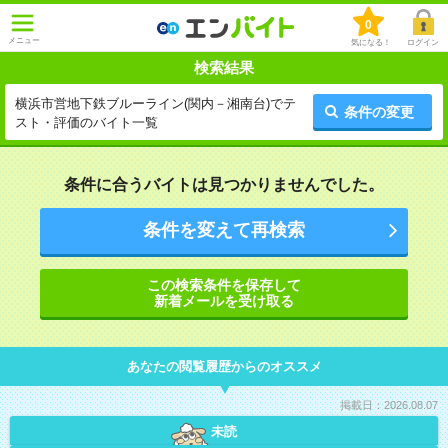
0
メニュー
気になる！
ログイン
検索結果
横浜市営地下鉄ブルーライン(関内－湘南台)でテ
条件の変更
スト・評価のバイト一覧
条件に合うバイトは見つかりませんでした。
条件を変えて再検索
この検索条件を保存して
新着メールを受け取る
あなたの閲覧履歴からのオススメ
掲載日：2026.08.07
未読