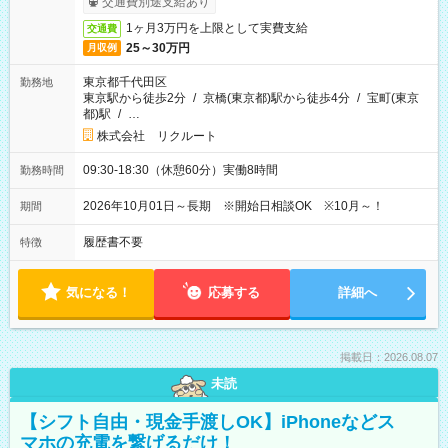
交通費別途支給あり
1ヶ月3万円を上限として実費支給
交通費
25～30万円
月収例
東京都千代田区
勤務地
東京駅から徒歩2分
/
京橋(東京都)駅から徒歩4分
/
宝町(東京
都)駅
/
…
株式会社 リクルート
09:30-18:30（休憩60分）実働8時間
勤務時間
2026年10月01日～長期 ※開始日相談OK ※10月～！
期間
履歴書不要
特徴
気になる！
応募する
詳細へ
掲載日：2026.08.07
未読
【シフト自由・現金手渡しOK】iPhoneなどス
マホの充電を繋げるだけ！