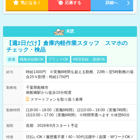
気になる！
応募する
詳細へ
未読
【週2日だけ】倉庫内軽作業スタッフ スマホの
チェック・検品
派遣
職種未経験OK
ブランクOK
WEB登録・面接OK
時給1400円 ※実働8時間を超える勤務、22時～翌5時勤務の場
給与
合25％割増：時給1750円
千葉県船橋市
勤務地
南船橋駅から徒歩10分程度
スマートフォンを取り扱う倉庫
(1)9:00～18:00（実働8時間） (2)10:00～18:00（実働7時間）
勤務時間
(3)10:00～17:00（実働6時間） ※時間帯選べます ※休憩60分
長期 2026年9月スタート予定
期間
日払いOK
/
履歴書不要
/
40～50代活躍中
/
副業・WワークOK
/
特徴