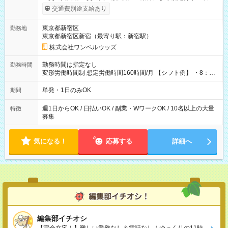
いOK！（規定あり） ┗働いたその日に現金GET♪ お仕事後はコ
交通費別途支給あり
ンビニATMから 日払い分を引き落とせます！ 【試用期間】試
用期間なし
東京都新宿区
勤務地
東京都新宿区新宿（最寄り駅：新宿駅）
株式会社ワンベルウッズ
勤務時間は指定なし
勤務時間
変形労働時間制 想定労働時間160時間/月 【シフト例】 ・8：00
～21：00
単発・1日のみOK
期間
週1日からOK / 日払いOK / 副業・WワークOK / 10名以上の大量
特徴
募集
気になる！
応募する
詳細へ
編集部イチオシ