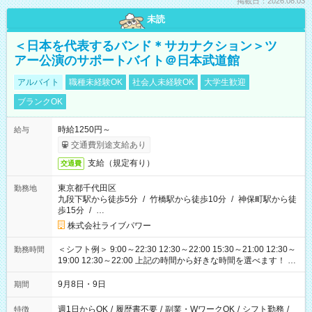
掲載日：2026.08.03
未読
＜日本を代表するバンド＊サカナクション＞ツ
アー公演のサポートバイト＠日本武道館
アルバイト
職種未経験OK
社会人未経験OK
大学生歓迎
ブランクOK
時給1250円～
給与
交通費別途支給あり
支給（規定有り）
交通費
東京都千代田区
勤務地
九段下駅から徒歩5分
/
竹橋駅から徒歩10分
/
神保町駅から徒
歩15分
/
…
株式会社ライブパワー
＜シフト例＞ 9:00～22:30 12:30～22:00 15:30～21:00 12:30～
勤務時間
19:00 12:30～22:00 上記の時間から好きな時間を選べます！ ※
時間は変更となる可能性があります
9月8日・9日
期間
週1日からOK
/
履歴書不要
/
副業・WワークOK
/
シフト勤務
/
特徴