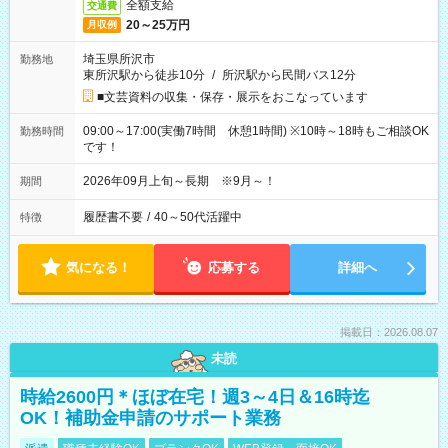
全額支給
交通費
20～25万円
月収例
埼玉県所沢市
勤務地
東所沢駅から徒歩10分
/
所沢駅から民間バス12分
■文芸資料の収集・保存・展示をおこなっています
09:00～17:00(実働7時間 休憩1時間) ※10時～18時もご相談OK
勤務時間
です！
2026年09月上旬～長期 ※9月～！
期間
履歴書不要
/
40～50代活躍中
特徴
気になる！
応募する
詳細へ
掲載日：2026.08.07
未読
時給2600円＊ほぼ在宅！週3～4日＆16時迄
OK！補助金申請のサポート業務