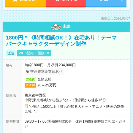
掲載日：2026.08.07
未読
1800円＊《時間相談OK！》在宅あり！テーマ
パークキャラクターデザイン制作
派遣
WEB登録・面接OK
時給1800円 月収例 234,000円
給与
交通費別途支給あり
全額支給
交通費
20～25万円
月収例
東京都中野区
勤務地
中野(東京都)駅から徒歩5分
/
沼袋駅から徒歩16分
＼作品は500以上！誰もが知る大ヒットアニメ・映画の制作
会社+*／
09:30～17:00(実働6時間30分 休憩1時間) ※時短ご相談くださ
勤務時間
い！