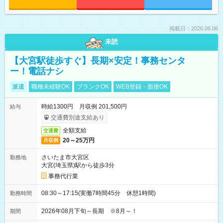
掲載日：2026.08.06
未読
【大宮駅徒歩すぐ】長期×安定！事務センタ
ー！電話ナシ
派遣
職種未経験OK
ブランクOK
WEB登録・面接OK
時給1300円 月収例 201,500円
給与
交通費別途支給あり
全額支給
交通費
20～25万円
月収例
さいたま市大宮区
勤務地
大宮(埼玉県)駅から徒歩3分
事務代行業
08:30～17:15(実働7時間45分 休憩1時間)
勤務時間
2026年08月下旬～長期 ※8月～！
期間