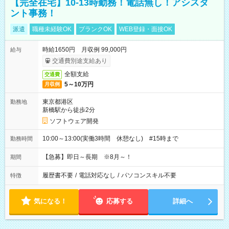
【完全在宅】10-13時勤務！電話無し！アシスタ
ント事務！
派遣
職種未経験OK
ブランクOK
WEB登録・面接OK
時給1650円 月収例 99,000円
給与
交通費別途支給あり
全額支給
交通費
5～10万円
月収例
東京都港区
勤務地
新橋駅から徒歩2分
ソフトウェア開発
10:00～13:00(実働3時間 休憩なし) #15時まで
勤務時間
【急募】即日～長期 ※8月～！
期間
履歴書不要
/
電話対応なし
/
パソコンスキル不要
特徴
気になる！
応募する
詳細へ