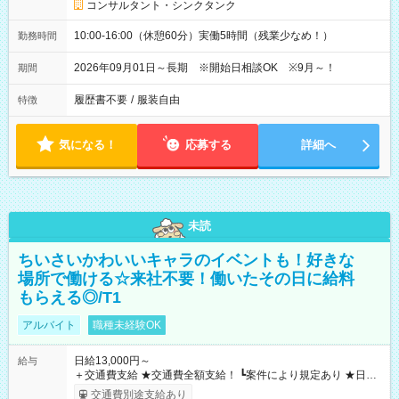
コンサルタント・シンクタンク
10:00-16:00（休憩60分）実働5時間（残業少なめ！）
勤務時間
2026年09月01日～長期 ※開始日相談OK ※9月～！
期間
履歴書不要
/
服装自由
特徴
気になる！
応募する
詳細へ
未読
ちいさいかわいいキャラのイベントも！好きな
場所で働ける☆来社不要！働いたその日に給料
もらえる◎/T1
アルバイト
職種未経験OK
日給13,000円～
給与
＋交通費支給 ★交通費全額支給！ ┗案件により規定あり ★日払
いOK！（規定あり） ┗働いたその日に現金GET♪ お仕事後はコ
交通費別途支給あり