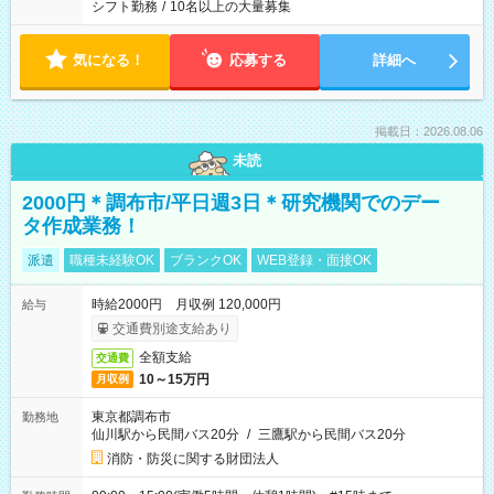
シフト勤務
/
10名以上の大量募集
気になる！
応募する
詳細へ
掲載日：2026.08.06
未読
2000円＊調布市/平日週3日＊研究機関でのデー
タ作成業務！
派遣
職種未経験OK
ブランクOK
WEB登録・面接OK
時給2000円 月収例 120,000円
給与
交通費別途支給あり
全額支給
交通費
10～15万円
月収例
東京都調布市
勤務地
仙川駅から民間バス20分
/
三鷹駅から民間バス20分
消防・防災に関する財団法人