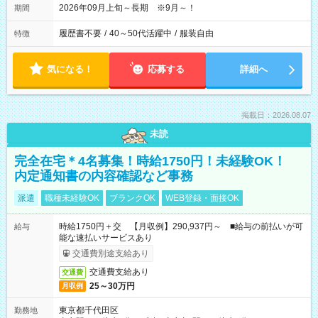
2026年09月上旬～長期 ※9月～！
期間
履歴書不要
/
40～50代活躍中
/
服装自由
特徴
気になる！
応募する
詳細へ
掲載日：2026.08.07
未読
完全在宅＊4名募集！時給1750円！未経験OK！
内定通知書の内容確認など事務
派遣
職種未経験OK
ブランクOK
WEB登録・面接OK
時給1750円＋交 【月収例】290,937円～ ■給与の前払いが可
給与
能な速払いサービスあり
交通費別途支給あり
交通費支給あり
交通費
25～30万円
月収例
東京都千代田区
勤務地