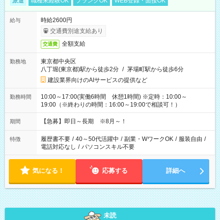
派遣
職種未経験OK
ブランクOK
WEB登録・面接OK
時給2600円
給与
交通費別途支給あり
全額支給
交通費
東京都中央区
勤務地
八丁堀(東京都)駅から徒歩2分
/
茅場町駅から徒歩6分
建設業界向けのAIサービスの提供など
10:00～17:00(実働6時間 休憩1時間) ※定時：10:00～
勤務時間
19:00（※終わりの時間：16:00～19:00で相談可！）
【急募】即日～長期 ※8月～！
期間
履歴書不要
/
40～50代活躍中
/
副業・WワークOK
/
服装自由
/
特徴
電話対応なし
/
パソコンスキル不要
気になる！
応募する
詳細へ
未読