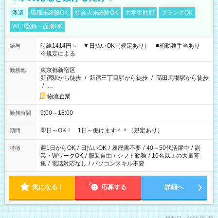
派遣
職種未経験OK
社会人未経験OK
大学生歓迎
ブランクOK
WEB登録・面接OK
時給1414円～ ▼日払いOK（規定あり） ■初勤務手当あり
給与
※規定による
東京都新宿区
勤務地
新宿駅から徒歩
/
新宿三丁目駅から徒歩
/
高田馬場駅から徒歩
/
…
物流企業
9:00～18:00
勤務時間
即日～OK！ 1日～働けます＾＾（規定あり）
期間
週1日からOK
/
日払いOK
/
履歴書不要
/
40～50代活躍中
/
副
特徴
業・WワークOK
/
服装自由
/
シフト勤務
/
10名以上の大量募
集
/
電話対応なし
/
パソコンスキル不要
気になる！
応募する
詳細へ