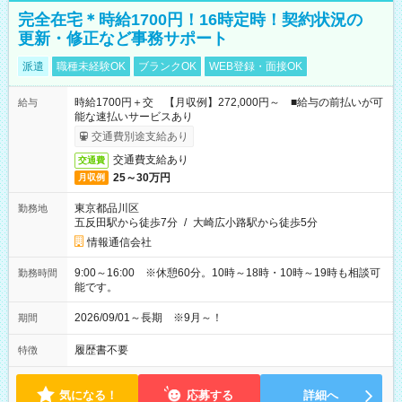
完全在宅＊時給1700円！16時定時！契約状況の
更新・修正など事務サポート
派遣
職種未経験OK
ブランクOK
WEB登録・面接OK
時給1700円＋交 【月収例】272,000円～ ■給与の前払いが可
給与
能な速払いサービスあり
交通費別途支給あり
交通費支給あり
交通費
25～30万円
月収例
東京都品川区
勤務地
五反田駅から徒歩7分
/
大崎広小路駅から徒歩5分
情報通信会社
9:00～16:00 ※休憩60分。10時～18時・10時～19時も相談可
勤務時間
能です。
2026/09/01～長期 ※9月～！
期間
履歴書不要
特徴
気になる！
応募する
詳細へ