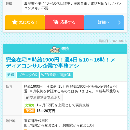
履歴書不要
/
40～50代活躍中
/
服装自由
/
電話対応なし
/
パソ
特徴
コンスキル不要
気になる！
応募する
詳細へ
掲載日：2026.08.06
未読
完全在宅＊時給1900円！週4日＆10～16時！メ
ディアコンサル企業で事務アシ
派遣
ブランクOK
WEB登録・面接OK
時給1900円 月収例 15万円 時給1900円×実働5h×週4日×4
給与
週 ※月収例を保証するものではありません。※給与即受取りサ
ービス利用可（利用条件有）
交通費別途支給あり
1ヶ月3万円を上限として実費支給
交通費
15～20万円
月収例
東京都千代田区
勤務地
四ツ谷駅から徒歩2分
/
麹町駅から徒歩13分