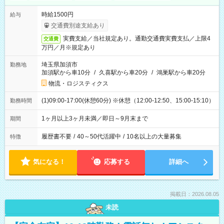
時給1500円
給与
交通費別途支給あり
実費支給／当社規定あり。通勤交通費実費支払／上限4
交通費
万円／月※規定あり
埼玉県加須市
勤務地
加須駅から車10分
/
久喜駅から車20分
/
鴻巣駅から車20分
物流・ロジスティクス
(1)09:00-17:00(休憩60分) ※休憩（12:00-12:50、15:00-15:10）
勤務時間
1ヶ月以上3ヶ月未満／即日～9月末まで
期間
履歴書不要
/
40～50代活躍中
/
10名以上の大量募集
特徴
気になる！
応募する
詳細へ
掲載日：2026.08.05
未読