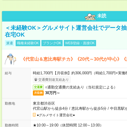
未読
＜未経験OK＞グルメサイト運営会社でデータ
在宅OK
派遣
職種未経験OK
ブランクOK
WEB登録・面接OK
《代官山＆恵比寿駅チカ》《20代～30代が中心》
時給1,700円【月収例】約306,000円（時給1,700円×実働8
給与
交通費別途支給あり
○通勤交通費の支給あり（当社規定による）
交通費
30万円～
月収例
東京都渋谷区
勤務地
代官山駅から徒歩4分
/
恵比寿駅から徒歩5分
/
中目黒駅
●グルメサイト運営会社●
★10:00～19:00（休憩時間 12:00～13:00）
勤務時間