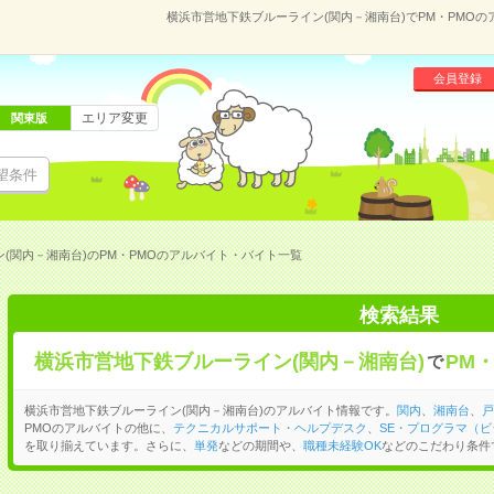
横浜市営地下鉄ブルーライン(関内－湘南台)でPM・PMO
会員登録
エリア変更
関東版
望条件
(関内－湘南台)のPM・PMOのアルバイト・バイト一覧
検索結果
横浜市営地下鉄ブルーライン(関内－湘南台)
PM・
で
横浜市営地下鉄ブルーライン(関内－湘南台)のアルバイト情報です。
関内
、
湘南台
、
戸
PMOのアルバイトの他に、
テクニカルサポート・ヘルプデスク
、
SE・プログラマ（
を取り揃えています。さらに、
単発
などの期間や、
職種未経験OK
などのこだわり条件