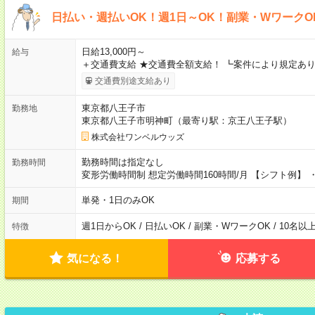
日払い・週払いOK！週1日～OK！副業・WワークO
日給13,000円～
給与
＋交通費支給 ★交通費全額支給！ ┗案件により規定あり
交通費別途支給あり
東京都八王子市
勤務地
東京都八王子市明神町（最寄り駅：京王八王子駅）
株式会社ワンベルウッズ
勤務時間は指定なし
勤務時間
変形労働時間制 想定労働時間160時間/月 【シフト例】 ・8
単発・1日のみOK
期間
週1日からOK / 日払いOK / 副業・WワークOK / 10名
特徴
気になる！
応募する