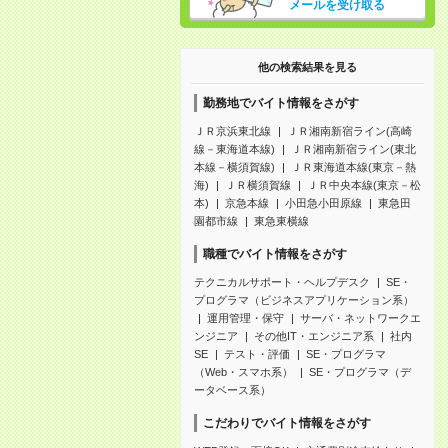
メールを受け取る
他の検索結果を見る
勤務地でバイト情報をさがす
ＪＲ京浜東北線
ＪＲ湘南新宿ライン(高崎
線－東海道本線)
ＪＲ湘南新宿ライン(東北
本線－横須賀線)
ＪＲ東海道本線(東京－熱
海)
ＪＲ横須賀線
ＪＲ中央本線(東京－松
本)
京急本線
小田急小田原線
東急田
園都市線
東急東横線
職種でバイト情報をさがす
テクニカルサポート・ヘルプデスク
SE・
プログラマ（ビジネスアプリケーション系）
運用管理・保守
サーバ・ネットワークエ
ンジニア
その他IT・エンジニア系
社内
SE
テスト・評価
SE・プログラマ
（Web・スマホ系）
SE・プログラマ（デ
ータベース系）
こだわりでバイト情報をさがす