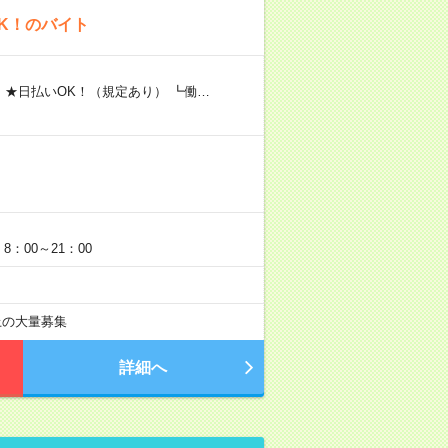
K！のバイト
 ★日払いOK！（規定あり） ┗働…
：00～21：00
以上の大量募集
詳細へ