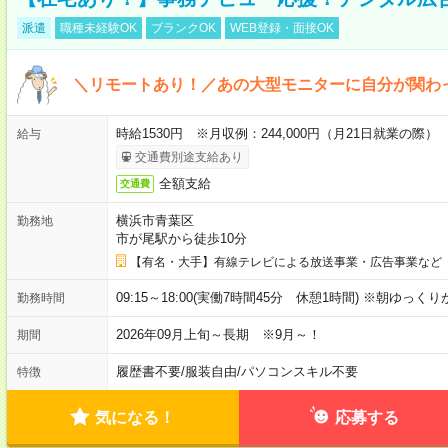
派遣
職種未経験OK
ブランクOK
WEB登録・面接OK
＼リモートあり！／あの大型モニターに自分が関わ
時給1530円 ※月収例：244,000円（月21日就業の際）
給与
交通費別途支給あり
全額支給
交通費
横浜市青葉区
勤務地
市が尾駅から徒歩10分
【有名・大手】有線テレビによる放送事業・広告事業など
09:15～18:00(実働7時間45分 休憩1時間) ※朝ゆっく
勤務時間
2026年09月上旬～長期 ※9月～！
期間
履歴書不要
/
服装自由
/
パソコンスキル不要
特徴
気になる！
応募する