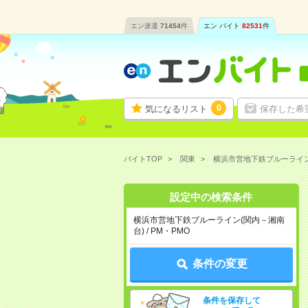
エン派遣
71454
件
エン バイト
82531
件
0
気になるリスト
保存した希
バイトTOP
関東
横浜市営地下鉄ブルーライン
設定中の検索条件
横浜市営地下鉄ブルーライン(関内－湘南
台) / PM・PMO
条件の変更
条件を保存して