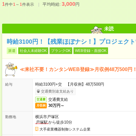
3,000
1
平均時給:
円
件中
1
～
1
件表示
未読
時給3100円！【残業ほぼナシ！】プロジェクト
派遣
社会人未経験OK
ブランクOK
WEB登録・面接OK
≪来社不要！カンタンWEB登録≫月収例48万500円
時給3100円+交 【月収例】48万500円
給与
交通費別途支給あり
交通費支給
交通費
30万円～
月収例
横浜市戸塚区
勤務地
戸塚駅
から徒歩10分
大手産業機器制御システム企業