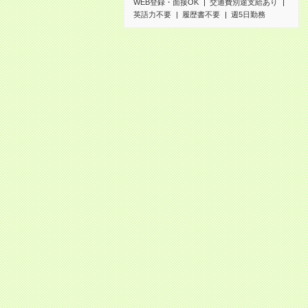
WEB登録・面接OK
交通費別途支給あり
英語力不要
履歴書不要
週5日勤務