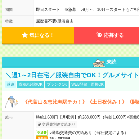
即日スタート ※急募 ○9月～、10月～スタートもご相
期間
履歴書不要
/
服装自由
特徴
気になる！
応募する
未読
＼週1～2日在宅／服装自由でOK！グルメサイ
派遣
職種未経験OK
ブランクOK
WEB登録・面接OK
《代官山＆恵比寿駅チカ！》《土日祝休み！》《開
時給1,600円【月収例】約288,000円（時給1,600円×実働8
給与
交通費別途支給あり
○通勤交通費の支給あり（当社規定による）
交通費
25～30万円
月収例