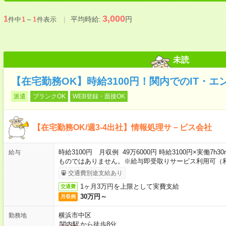
3,000
1
平均時給:
円
件中
1
～
1
件表示
未読
【在宅勤務OK】時給3100円！関内でのIT・エ
派遣
ブランクOK
WEB登録・面接OK
【在宅勤務OK/週3-4出社】情報処理サ－ビス会社
時給3100円 月収例 49万6000円 時給3100円×実働7h
給与
ものではありません。※給与即受取りサービス利用可（
交通費別途支給あり
1ヶ月3万円を上限として実費支給
交通費
30万円～
月収例
横浜市中区
勤務地
関内駅
から徒歩8分