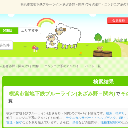
横浜市営地下鉄ブルーライン(あざみ野－関内)でその他IT・エンジニア系
会員登録
エリア変更
関東版
望条件
(あざみ野－関内)のその他IT・エンジニア系のアルバイト・バイト一覧
検索結果
横浜市営地下鉄ブルーライン(あざみ野－関内)
そ
で
覧
横浜市営地下鉄ブルーライン(あざみ野－関内)のアルバイト情報です。
横浜
、
桜木町
、
他IT・エンジニア系のアルバイトの他に、
テクニカルサポート・ヘルプデスク
、
SE
管理・保守
などを取り揃えています。さらに、
単発
などの期間や、
職種未経験OK
など