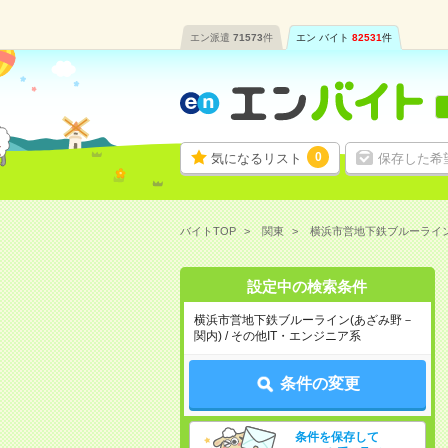
エン派遣
71573
件
エン バイト
82531
件
0
気になるリスト
保存した希
バイトTOP
関東
横浜市営地下鉄ブルーライン
設定中の検索条件
横浜市営地下鉄ブルーライン(あざみ野－
関内) / その他IT・エンジニア系
条件の変更
条件を保存して