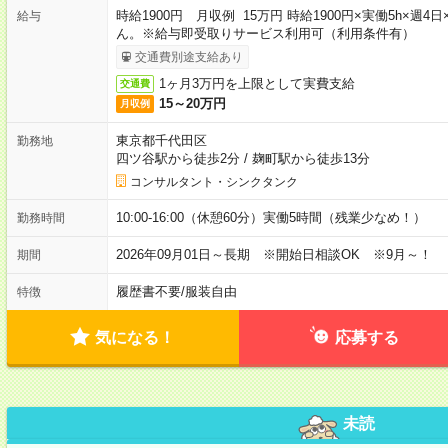
時給1900円 月収例 15万円 時給1900円×実働5h×
給与
ん。※給与即受取りサービス利用可（利用条件有）
交通費別途支給あり
1ヶ月3万円を上限として実費支給
交通費
15～20万円
月収例
東京都千代田区
勤務地
四ツ谷駅から徒歩2分
/
麹町駅から徒歩13分
コンサルタント・シンクタンク
10:00-16:00（休憩60分）実働5時間（残業少なめ！）
勤務時間
2026年09月01日～長期 ※開始日相談OK ※9月～！
期間
履歴書不要
/
服装自由
特徴
気になる！
応募する
未読