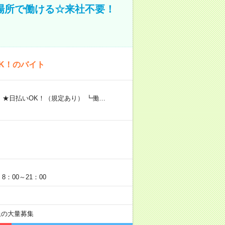
場所で働ける☆来社不要！
K！のバイト
 ★日払いOK！（規定あり） ┗働…
：00～21：00
以上の大量募集