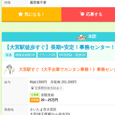
履歴書不要
特徴
気になる！
応募する
未読
【大宮駅徒歩すぐ】長期×安定！事務センター
派遣
職種未経験OK
ブランクOK
WEB登録・面接OK
大宮駅すぐ《大手企業でカンタン事務！》事務セン
時給1300円 月収例 201,500円
給与
交通費別途支給あり
全額支給
交通費
20～25万円
月収例
さいたま市大宮区
勤務地
大宮(埼玉県)駅から徒歩3分