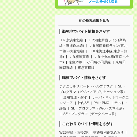
メールを受け取る
他の検索結果を見る
勤務地でバイト情報をさがす
ＪＲ京浜東北線
ＪＲ湘南新宿ライン(高崎
線－東海道本線)
ＪＲ湘南新宿ライン(東北
本線－横須賀線)
ＪＲ東海道本線(東京－熱
海)
ＪＲ横須賀線
ＪＲ中央本線(東京－松
本)
京急本線
小田急小田原線
東急田
園都市線
東急東横線
職種でバイト情報をさがす
テクニカルサポート・ヘルプデスク
SE・
プログラマ（ビジネスアプリケーション系）
運用管理・保守
サーバ・ネットワークエ
ンジニア
社内SE
PM・PMO
テスト・
評価
SE・プログラマ（Web・スマホ系）
SE・プログラマ（データベース系）
こだわりでバイト情報をさがす
WEB登録・面接OK
交通費別途支給あり