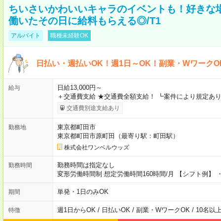
ちいさいかわいいキャラのイベントも！好きな
働いたその日に給料もらえる◎/T1
アルバイト
職種未経験OK
日払い・週払いOK！週1日～OK！副業・WワークO
日給13,000円～
給与
＋交通費支給 ★交通費全額支給！ ┗案件により規定あり
交通費別途支給あり
東京都町田市
勤務地
東京都町田市原町田（最寄り駅：町田駅）
株式会社ワンベルウッズ
勤務時間は指定なし
勤務時間
変形労働時間制 想定労働時間160時間/月 【シフト例】 ・8
単発・1日のみOK
期間
週1日からOK / 日払いOK / 副業・WワークOK / 10名
特徴