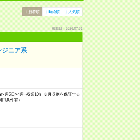
新着順
時給順
人気順
掲載日：2026.07.31
ンジニア系
30m×週5日×4週+残業10h ※月収例を保証する
利用条件有）