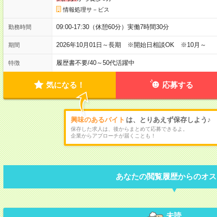
情報処理サ－ビス
09:00-17:30（休憩60分）実働7時間30分
勤務時間
2026年10月01日～長期 ※開始日相談OK ※10月～
期間
履歴書不要
/
40～50代活躍中
特徴
気になる！
応募する
興味のあるバイト
は、とりあえず保存しよう♪
保存した求人は、後からまとめて応募できるよ。
企業からアプローチが届くことも！
あなたの閲覧履歴からのオス
未読