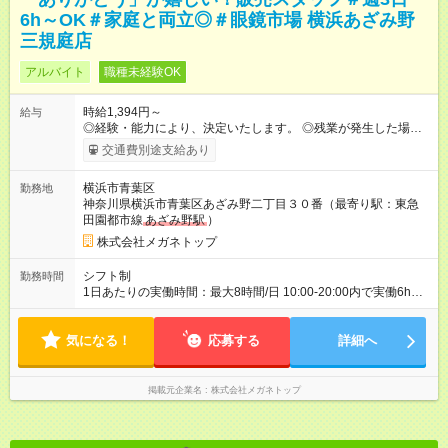
6h～OK＃家庭と両立◎＃眼鏡市場 横浜あざみ野
三規庭店
アルバイト
職種未経験OK
時給1,394円～
給与
◎経験・能力により、決定いたします。 ◎残業が発生した場合
は、1分単位で時間外手当を支給します。 【試用期間】試用期間
交通費別途支給あり
あり 試用期間の長さ：3ヶ月 雇用形態、給与は本採用時と同じ
です。
横浜市青葉区
勤務地
神奈川県横浜市青葉区あざみ野二丁目３０番（最寄り駅：東急
田園都市線
あざみ野駅
）
株式会社メガネトップ
シフト制
勤務時間
1日あたりの実働時間：最大8時間/日 10:00-20:00内で実働6h
※1日6h以上、 土日含む週3日以上勤務できる方 （シフト例） パ
ート（朝）：10～17時 パート（昼）：12～19時など ※副業・W
気になる！
ワーク不可
応募する
詳細へ
掲載元企業名
株式会社メガネトップ