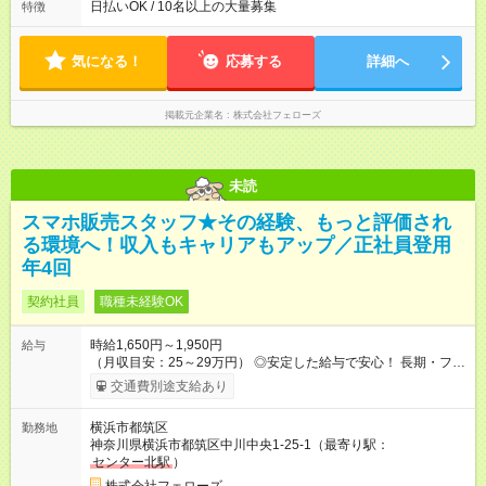
いずれも実働8時間・休憩1時間です。中抜けシフトなどはあり
日払いOK / 10名以上の大量募集
特徴
ません。 ◎残業は少なく、月10時間未満です。「残業代で稼ぎ
たい」などあれば相談に応じますのでおっしゃってください！
気になる！
応募する
詳細へ
掲載元企業名
株式会社フェローズ
未読
スマホ販売スタッフ★その経験、もっと評価され
る環境へ！収入もキャリアもアップ／正社員登用
年4回
契約社員
職種未経験OK
時給1,650円～1,950円
給与
（月収目安：25～29万円） ◎安定した給与で安心！ 長期・フル
タイムで勤務いただける方にお越しいただきたいと思っていま
交通費別途支給あり
す。シフトが削られることはないので、安定した給与が入りま
す。 ◎日払い・週払いもOK！※規定あり すぐに働きたい、稼ぎ
横浜市都筑区
勤務地
たいという人もいると思います。このあたりは柔軟に対応する
神奈川県横浜市都筑区中川中央1-25-1（最寄り駅：
ので、お気軽にご相談ください！ ※2ヶ月の試用期間がありま
センター北駅
）
す。その間の給与・待遇に変更はありません。 【試用期間】試
用期間あり 試用期間の長さ：2ヶ月 雇用形態、給与は本採用時