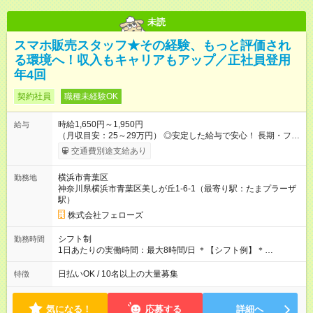
未読
スマホ販売スタッフ★その経験、もっと評価され
る環境へ！収入もキャリアもアップ／正社員登用
年4回
契約社員
職種未経験OK
時給1,650円～1,950円
給与
（月収目安：25～29万円） ◎安定した給与で安心！ 長期・フル
タイムで勤務いただける方にお越しいただきたいと思っていま
交通費別途支給あり
す。シフトが削られることはないので、安定した給与が入りま
す。 ◎日払い・週払いもOK！※規定あり すぐに働きたい、稼ぎ
横浜市青葉区
勤務地
たいという人もいると思います。このあたりは柔軟に対応する
神奈川県横浜市青葉区美しが丘1-6-1（最寄り駅：たまプラーザ
ので、お気軽にご相談ください！ ※2ヶ月の試用期間がありま
駅）
す。その間の給与・待遇に変更はありません。 【試用期間】試
用期間あり 試用期間の長さ：2ヶ月 雇用形態、給与は本採用時
株式会社フェローズ
と同じです。
シフト制
勤務時間
1日あたりの実働時間：最大8時間/日 ＊【シフト例】＊
(1) 10:00～19:00 (2) 11:00～20:00 (3) 12:00～21:00 など ◎
いずれも実働8時間・休憩1時間です。中抜けシフトなどはあり
日払いOK / 10名以上の大量募集
特徴
ません。 ◎残業は少なく、月10時間未満です。「残業代で稼ぎ
たい」などあれば相談に応じますのでおっしゃってください！
気になる！
応募する
詳細へ