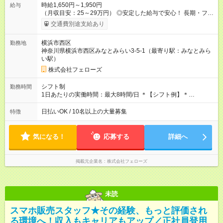
時給1,650円～1,950円
給与
（月収目安：25～29万円） ◎安定した給与で安心！ 長期・フル
タイムで勤務いただける方にお越しいただきたいと思っていま
交通費別途支給あり
す。シフトが削られることはないので、安定した給与が入りま
す。 ◎日払い・週払いもOK！※規定あり すぐに働きたい、稼ぎ
横浜市西区
勤務地
たいという人もいると思います。このあたりは柔軟に対応する
神奈川県横浜市西区みなとみらい3-5-1（最寄り駅：みなとみら
ので、お気軽にご相談ください！ ※2ヶ月の試用期間がありま
い駅）
す。その間の給与・待遇に変更はありません。 【試用期間】試
用期間あり 試用期間の長さ：2ヶ月 雇用形態、給与は本採用時
株式会社フェローズ
と同じです。
シフト制
勤務時間
1日あたりの実働時間：最大8時間/日 ＊【シフト例】＊
(1) 10:00～19:00 (2) 11:00～20:00 (3) 12:00～21:00 など ◎
いずれも実働8時間・休憩1時間です。中抜けシフトなどはあり
日払いOK / 10名以上の大量募集
特徴
ません。 ◎残業は少なく、月10時間未満です。「残業代で稼ぎ
たい」などあれば相談に応じますのでおっしゃってください！
気になる！
応募する
詳細へ
掲載元企業名
株式会社フェローズ
未読
スマホ販売スタッフ★その経験、もっと評価され
る環境へ！収入もキャリアもアップ／正社員登用