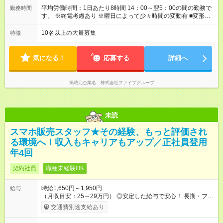
して基本給に含まれることがしばしば・・・ でもファイブでは
平均労働時間：1日あたり8時間 14：00～翌5：00の間の勤務で
勤務時間
「別途」深夜手当を支給！ ただキツいだけの深夜業務では心か
す。 ※終電考慮あり ※曜日によって少々時間の変動有 ■変形労
ら楽しい接客は出来ません。 頑張りに対しては誠実に向き合っ
働時間制 ■実労働時間：8時間程度 ■休憩時間：1時間程度～2時
てしっかり還元することを大事にしています！ 【試用期間】試
間 休憩時間は勤務時間による ■月平均所定労働時間：173時間 ■
10名以上の大量募集
特徴
用期間あり 試用期間の長さ：3ヶ月 雇用形態、給与は本採用時
平均残業時間：42時間程度 平均労働時間：1日あたり8時間
と同じです。
14：00～翌5：00の間の勤務です。 ※終電考慮あり ※曜日によ
って少々時間の変動有 ■変形労働時間制 ■実労働時間：8時間程
気になる！
応募する
詳細へ
度 ■休憩時間：1時間程度～2時間 休憩時間は勤務時間による ■
月平均所定労働時間：173時間 ■平均残業時間：42時間程度
掲載元企業名
株式会社ファイブグループ
未読
スマホ販売スタッフ★その経験、もっと評価され
る環境へ！収入もキャリアもアップ／正社員登用
年4回
契約社員
職種未経験OK
時給1,650円～1,950円
給与
（月収目安：25～29万円） ◎安定した給与で安心！ 長期・フル
タイムで勤務いただける方にお越しいただきたいと思っていま
交通費別途支給あり
す。シフトが削られることはないので、安定した給与が入りま
す。 ◎日払い・週払いもOK！※規定あり すぐに働きたい、稼ぎ