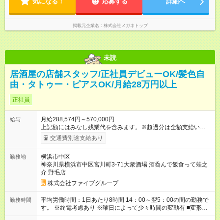
気になる！
ワーク不可
応募する
詳細へ
掲載元企業名
株式会社メガネトップ
未読
居酒屋の店舗スタッフ/正社員デビューOK/髪色自
由・タトゥー・ピアスOK/月給28万円以上
正社員
月給288,574円～570,000円
給与
上記額にはみなし残業代を含みます。※超過分は全額支給いたし
ます。 みなし残業代 55,495円／月 みなし残業時間 36時間／月
交通費別途支給あり
■昇給あり 年2回の給与査定による ■賞与あり ■前払い賞与あり
金額に関しては年次で変動あり ■昇格あり ■役職手当 ■深夜手当
横浜市中区
勤務地
■残業手当あり ■交通費支給（上限3万円/月） ■引越し手当 敷
神奈川県横浜市中区宮川町3-71大衆酒場 酒呑んで飯食って蛙之
金・礼金・保証金・保険料の初期費用+荷物運搬費を支給 ※規定
介 野毛店
あり ■積立金制度 給与ならびに賞与から積立を行える(年利2%)
シフトは22:00～翌5:00の深夜帯に入ってもらうこともありま
株式会社ファイブグループ
す。 一般的な飲食業では、この深夜帯のお給料は「みなし」と
して基本給に含まれることがしばしば・・・ でもファイブでは
平均労働時間：1日あたり8時間 14：00～翌5：00の間の勤務で
勤務時間
「別途」深夜手当を支給！ ただキツいだけの深夜業務では心か
す。 ※終電考慮あり ※曜日によって少々時間の変動有 ■変形労
ら楽しい接客は出来ません。 頑張りに対しては誠実に向き合っ
働時間制 ■実労働時間：8時間程度 ■休憩時間：1時間程度～2時