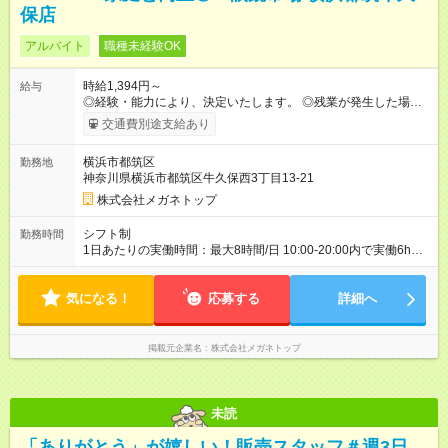
保店
アルバイト
職種未経験OK
時給1,394円～
給与
◎経験・能力により、決定いたします。 ◎残業が発生した場合
は、1分単位で時間外手当を支給します。 【試用期間】試用期間
交通費別途支給あり
あり 試用期間の長さ：3ヶ月 雇用形態、給与は本採用時と同じ
です。
横浜市都筑区
勤務地
神奈川県横浜市都筑区牛久保西3丁目13-21
株式会社メガネトップ
シフト制
勤務時間
1日あたりの実働時間：最大8時間/日 10:00-20:00内で実働6h
※1日6h以上、 土日含む週3日以上勤務できる方 （シフト例） パ
ート（朝）：10～17時 パート（昼）：12～19時など ※副業・W
気になる！
ワーク不可
応募する
詳細へ
掲載元企業名
株式会社メガネトップ
未読
「ありがとう」が嬉しい！販売スタッフ＃週3日