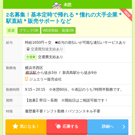
未読
NEW
2名募集！基本定時で帰れる＊憧れの大手企業＊
駅直結＊販売サポートなど
派遣
ブランクOK
WEB登録・面接OK
時給1650円＋交 ■給与の前払いが可能な速払いサービスあり
給与
交通費別途支給あり
交通費支給あり
交通費
横浜市西区
勤務地
横浜駅
から徒歩3分
/
新高島駅から徒歩9分
ジュエリー販売会社
9:15～20:15 ※休憩60分。※表記のうち7時間半勤務です。
勤務時間
【急募】即日～長期 ※開始日はご相談可能です！
期間
履歴書不要
/
シフト勤務
/
パソコンスキル不要
特徴
気になる！
応募する
詳細へ