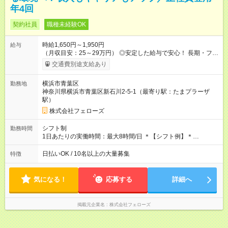
年4回
契約社員
職種未経験OK
時給1,650円～1,950円
給与
（月収目安：25～29万円） ◎安定した給与で安心！ 長期・フル
タイムで勤務いただける方にお越しいただきたいと思っていま
交通費別途支給あり
す。シフトが削られることはないので、安定した給与が入りま
す。 ◎日払い・週払いもOK！※規定あり すぐに働きたい、稼ぎ
横浜市青葉区
勤務地
たいという人もいると思います。このあたりは柔軟に対応する
神奈川県横浜市青葉区新石川2-5-1（最寄り駅：たまプラーザ
ので、お気軽にご相談ください！ ※2ヶ月の試用期間がありま
駅）
す。その間の給与・待遇に変更はありません。 【試用期間】試
用期間あり 試用期間の長さ：2ヶ月 雇用形態、給与は本採用時
株式会社フェローズ
と同じです。
シフト制
勤務時間
1日あたりの実働時間：最大8時間/日 ＊【シフト例】＊
(1) 10:00～19:00 (2) 11:00～20:00 (3) 12:00～21:00 など ◎
いずれも実働8時間・休憩1時間です。中抜けシフトなどはあり
日払いOK / 10名以上の大量募集
特徴
ません。 ◎残業は少なく、月10時間未満です。「残業代で稼ぎ
たい」などあれば相談に応じますのでおっしゃってください！
気になる！
応募する
詳細へ
掲載元企業名
株式会社フェローズ