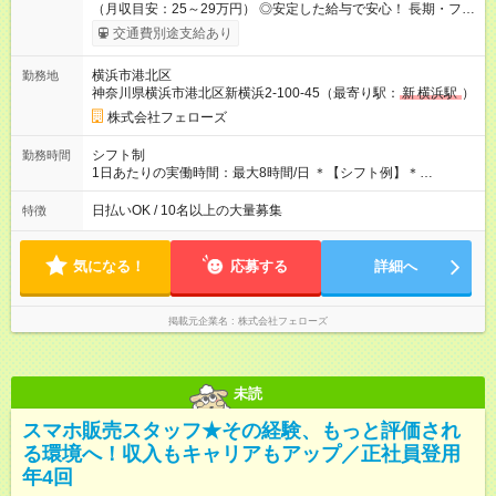
（月収目安：25～29万円） ◎安定した給与で安心！ 長期・フル
タイムで勤務いただける方にお越しいただきたいと思っていま
交通費別途支給あり
す。シフトが削られることはないので、安定した給与が入りま
す。 ◎日払い・週払いもOK！※規定あり すぐに働きたい、稼ぎ
横浜市港北区
勤務地
たいという人もいると思います。このあたりは柔軟に対応する
神奈川県横浜市港北区新横浜2-100-45（最寄り駅：
新
横浜駅
）
ので、お気軽にご相談ください！ ※2ヶ月の試用期間がありま
す。その間の給与・待遇に変更はありません。 【試用期間】試
株式会社フェローズ
用期間あり 試用期間の長さ：2ヶ月 雇用形態、給与は本採用時
と同じです。
シフト制
勤務時間
1日あたりの実働時間：最大8時間/日 ＊【シフト例】＊
(1) 10:00～19:00 (2) 11:00～20:00 (3) 12:00～21:00 など ◎
いずれも実働8時間・休憩1時間です。中抜けシフトなどはあり
日払いOK / 10名以上の大量募集
特徴
ません。 ◎残業は少なく、月10時間未満です。「残業代で稼ぎ
たい」などあれば相談に応じますのでおっしゃってください！
気になる！
応募する
詳細へ
掲載元企業名
株式会社フェローズ
未読
スマホ販売スタッフ★その経験、もっと評価され
る環境へ！収入もキャリアもアップ／正社員登用
年4回