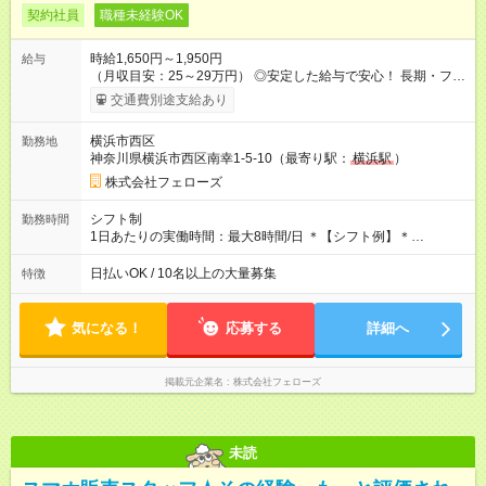
契約社員
職種未経験OK
時給1,650円～1,950円
給与
（月収目安：25～29万円） ◎安定した給与で安心！ 長期・フル
タイムで勤務いただける方にお越しいただきたいと思っていま
交通費別途支給あり
す。シフトが削られることはないので、安定した給与が入りま
す。 ◎日払い・週払いもOK！※規定あり すぐに働きたい、稼ぎ
横浜市西区
勤務地
たいという人もいると思います。このあたりは柔軟に対応する
神奈川県横浜市西区南幸1-5-10（最寄り駅：
横浜駅
）
ので、お気軽にご相談ください！ ※2ヶ月の試用期間がありま
す。その間の給与・待遇に変更はありません。 【試用期間】試
株式会社フェローズ
用期間あり 試用期間の長さ：2ヶ月 雇用形態、給与は本採用時
と同じです。
シフト制
勤務時間
1日あたりの実働時間：最大8時間/日 ＊【シフト例】＊
(1) 10:00～19:00 (2) 11:00～20:00 (3) 12:00～21:00 など ◎
いずれも実働8時間・休憩1時間です。中抜けシフトなどはあり
日払いOK / 10名以上の大量募集
特徴
ません。 ◎残業は少なく、月10時間未満です。「残業代で稼ぎ
たい」などあれば相談に応じますのでおっしゃってください！
気になる！
応募する
詳細へ
掲載元企業名
株式会社フェローズ
未読