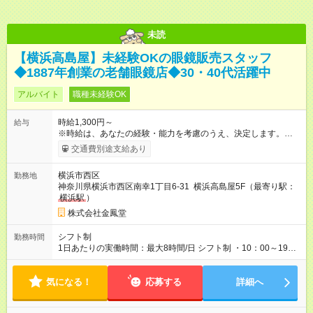
未読
【横浜高島屋】未経験OKの眼鏡販売スタッフ
◆1887年創業の老舗眼鏡店◆30・40代活躍中
アルバイト
職種未経験OK
時給1,300円～
給与
※時給は、あなたの経験・能力を考慮のうえ、決定します。
【試用期間】試用期間あり 試用期間の長さ：3ヶ月 雇用形態、
交通費別途支給あり
給与は本採用時と同じです。
横浜市西区
勤務地
神奈川県横浜市西区南幸1丁目6-31 横浜高島屋5F（最寄り駅：
横浜駅
）
株式会社金鳳堂
シフト制
勤務時間
1日あたりの実働時間：最大8時間/日 シフト制 ・10：00～19：
45の間で一日6時間からOK ・週4日からOK ※店舗により営業時
間が異なります。 ※残業は基本ありませんが、発生した際は1分
気になる！
単位で残業代をお支払いいたします。
応募する
詳細へ