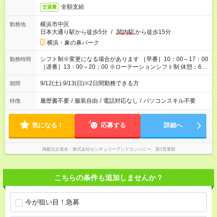
全額支給
交通費
横浜市中区
勤務地
日本大通り駅から徒歩5分
/
関内駅
から徒歩15分
横浜・象の鼻パーク
シフト制※変更になる場合があります ［早番］10：00～17：00
勤務時間
［遅番］13：00～20：00 ※ローテーションシフト制 休憩：60
分 / 実働：6時間
9/12(土).9/13(日)※2日間勤務できる方
期間
履歴書不要
/
服装自由
/
電話対応なし
/
パソコンスキル不要
特徴
気になる！
応募する
詳細へ
掲載元企業名
株式会社センチュリーアンドカンパニー 第1営業部
こちらの条件も追加しませんか？
今が狙い目！急募