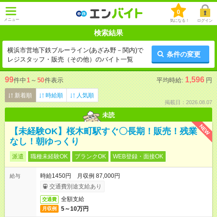
0
メニュー
気になる！
ログイン
検索結果
横浜市営地下鉄ブルーライン(あざみ野－関内)で
条件の変更
レジスタッフ・販売（その他）のバイト一覧
99
1,596
件中
1
～
50
件表示
平均時給:
円
新着順
時給順
人気順
掲載日：2026.08.07
未読
NEW
【未経験OK】桜木町駅すぐ〇長期！販売！残業
なし！朝ゆっくり
派遣
職種未経験OK
ブランクOK
WEB登録・面接OK
時給1450円 月収例 87,000円
給与
交通費別途支給あり
全額支給
交通費
5～10万円
月収例