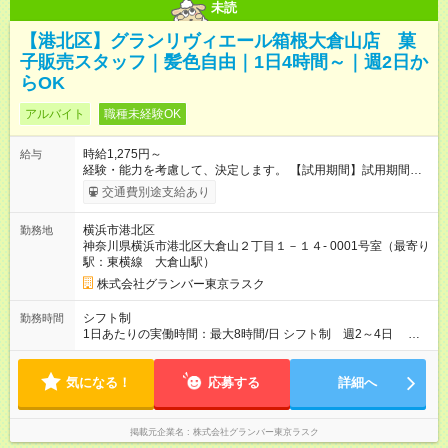
未読
【港北区】グランリヴィエール箱根大倉山店 菓
子販売スタッフ｜髪色自由｜1日4時間～｜週2日か
らOK
アルバイト
職種未経験OK
時給1,275円～
給与
経験・能力を考慮して、決定します。 【試用期間】試用期間あ
り 試用期間の長さ：3ヶ月 雇用形態、給与は本採用時と同じで
交通費別途支給あり
す。
横浜市港北区
勤務地
神奈川県横浜市港北区大倉山２丁目１－１４- 0001号室（最寄り
駅：東横線 大倉山駅）
株式会社グランバー東京ラスク
シフト制
勤務時間
1日あたりの実働時間：最大8時間/日 シフト制 週2～4日 営
業時間… 10:00～18:30 勤務時間… 4時間/日から勤務可 ※フル
タイム勤務希望の方、ご相談ください。
気になる！
応募する
詳細へ
掲載元企業名
株式会社グランバー東京ラスク