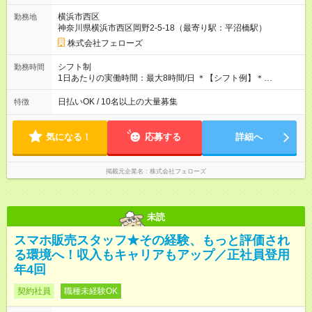
す。 ◎日払い・週払いもOK！※規定あり すぐに働きたい、稼ぎ
横浜市西区
勤務地
たいという人もいると思います。このあたりは柔軟に対応する
神奈川県横浜市西区岡野2-5-18（最寄り駅：平沼橋駅）
ので、お気軽にご相談ください！ ※2ヶ月の試用期間がありま
す。その間の給与・待遇に変更はありません。 【試用期間】試
株式会社フェローズ
用期間あり 試用期間の長さ：2ヶ月 雇用形態、給与は本採用時
と同じです。
シフト制
勤務時間
1日あたりの実働時間：最大8時間/日 ＊【シフト例】＊
(1) 10:00～19:00 (2) 11:00～20:00 (3) 12:00～21:00 など ◎
いずれも実働8時間・休憩1時間です。中抜けシフトなどはあり
日払いOK / 10名以上の大量募集
特徴
ません。 ◎残業は少なく、月10時間未満です。「残業代で稼ぎ
たい」などあれば相談に応じますのでおっしゃってください！
気になる！
応募する
詳細へ
掲載元企業名
株式会社フェローズ
未読
スマホ販売スタッフ★その経験、もっと評価され
る環境へ！収入もキャリアもアップ／正社員登用
年4回
契約社員
職種未経験OK