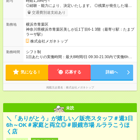
時給1,394円～
給与
◎経験・能力により、決定いたします。 ◎残業が発生した場合
は、1分単位で時間外手当を支給します。 【試用期間】試用期間
交通費別途支給あり
あり 試用期間の長さ：3ヶ月 雇用形態、給与は本採用時と同じ
です。
横浜市青葉区
勤務地
神奈川県横浜市青葉区美しが丘1丁目6-1 3階（最寄り駅：たまプ
ラーザ駅）
株式会社メガネトップ
シフト制
勤務時間
1日あたりの実働時間：最大8時間/日 09:30-21:30内で実働6h
※1日6h以上、 土日含む週3日以上勤務できる方 （シフト例） パ
ート（朝）：10～17時 パート（昼）：12～19時など ※副業・W
気になる！
ワーク不可
応募する
詳細へ
掲載元企業名
株式会社メガネトップ
未読
＼「ありがとう」が嬉しい／販売スタッフ＃週3日
6h～OK＃家庭と両立◎＃眼鏡市場 ルララこうほ
く店