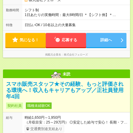
株式会社フェローズ
と同じです。
シフト制
勤務時間
1日あたりの実働時間：最大8時間/日 ＊【シフト例】＊
(1) 10:00～19:00 (2) 11:00～20:00 (3) 12:00～21:00 など ◎
いずれも実働8時間・休憩1時間です。中抜けシフトなどはあり
日払いOK / 10名以上の大量募集
特徴
ません。 ◎残業は少なく、月10時間未満です。「残業代で稼ぎ
たい」などあれば相談に応じますのでおっしゃってください！
気になる！
応募する
詳細へ
掲載元企業名
株式会社フェローズ
未読
スマホ販売スタッフ★その経験、もっと評価され
る環境へ！収入もキャリアもアップ／正社員登用
年4回
契約社員
職種未経験OK
時給1,650円～1,950円
給与
（月収目安：25～29万円） ◎安定した給与で安心！ 長期・フル
タイムで勤務いただける方にお越しいただきたいと思っていま
交通費別途支給あり
す。シフトが削られることはないので、安定した給与が入りま