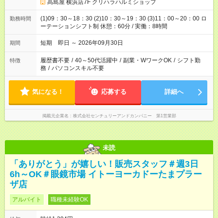
髙島屋 横浜店7F クリハラハルミショップ
(1)09：30～18：30 (2)10：30～19：30 (3)11：00～20：00 ロ
勤務時間
ーテーションシフト制 休憩：60分 / 実働：8時間
短期 即日 ～ 2026年09月30日
期間
履歴書不要
/
40～50代活躍中
/
副業・WワークOK
/
シフト勤
特徴
務
/
パソコンスキル不要
気になる！
応募する
詳細へ
掲載元企業名
株式会社センチュリーアンドカンパニー 第1営業部
未読
「ありがとう」が嬉しい！販売スタッフ＃週3日
6h～OK＃眼鏡市場 イトーヨーカドーたまプラー
ザ店
アルバイト
職種未経験OK