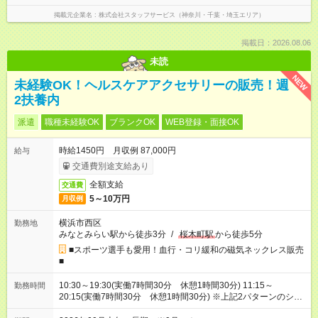
掲載元企業名
株式会社スタッフサービス（神奈川・千葉・埼玉エリア）
掲載日：2026.08.06
未読
NEW
未経験OK！ヘルスケアアクセサリーの販売！週
2扶養内
派遣
職種未経験OK
ブランクOK
WEB登録・面接OK
時給1450円 月収例 87,000円
給与
交通費別途支給あり
全額支給
交通費
5～10万円
月収例
横浜市西区
勤務地
みなとみらい駅から徒歩3分
/
桜木町駅
から徒歩5分
■スポーツ選手も愛用！血行・コリ緩和の磁気ネックレス販売
■
10:30～19:30(実働7時間30分 休憩1時間30分) 11:15～
勤務時間
20:15(実働7時間30分 休憩1時間30分) ※上記2パターンのシフ
ト制です。