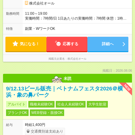
株式会社オール
11:00～19:00
勤務時間
実働時間：7時間/日 1日あたりの実働時間：7時間 休憩：1時間
勤務開始予定：6月1日～ ※要相談
副業・WワークOK
特徴
気になる！
応募する
詳細へ
掲載元企業名
株式会社オール
掲載日：2026.08.06
未読
NEW
9/12.13ビール販売｜ベトナムフェスタ2026＠横
浜・象の鼻パーク
アルバイト
職種未経験OK
社会人未経験OK
大学生歓迎
ブランクOK
WEB登録・面接OK
時給1,400円
給与
交通費別途支給あり