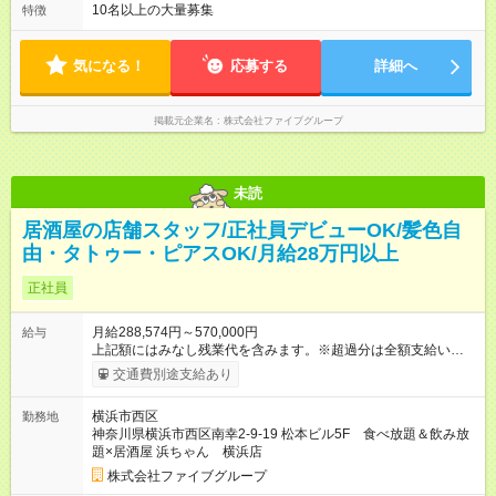
てしっかり還元することを大事にしています！ 【試用期間】試
間 休憩時間は勤務時間による ■月平均所定労働時間：173時間 ■
10名以上の大量募集
特徴
用期間あり 試用期間の長さ：3ヶ月 雇用形態、給与は本採用時
平均残業時間：42時間程度 平均労働時間：1日あたり8時間
と同じです。
14：00～翌5：00の間の勤務です。 ※終電考慮あり ※曜日によ
って少々時間の変動有 ■変形労働時間制 ■実労働時間：8時間程
気になる！
応募する
詳細へ
度 ■休憩時間：1時間程度～2時間 休憩時間は勤務時間による ■
月平均所定労働時間：173時間 ■平均残業時間：42時間程度
掲載元企業名
株式会社ファイブグループ
未読
居酒屋の店舗スタッフ/正社員デビューOK/髪色自
由・タトゥー・ピアスOK/月給28万円以上
正社員
月給288,574円～570,000円
給与
上記額にはみなし残業代を含みます。※超過分は全額支給いたし
ます。 みなし残業代 55,495円／月 みなし残業時間 36時間／月
交通費別途支給あり
■昇給あり 年2回の給与査定による ■賞与あり ■前払い賞与あり
金額に関しては年次で変動あり ■昇格あり ■役職手当 ■深夜手当
横浜市西区
勤務地
■残業手当あり ■交通費支給（上限3万円/月） ■引越し手当 敷
神奈川県横浜市西区南幸2-9-19 松本ビル5F 食べ放題＆飲み放
金・礼金・保証金・保険料の初期費用+荷物運搬費を支給 ※規定
題×居酒屋 浜ちゃん 横浜店
あり ■積立金制度 給与ならびに賞与から積立を行える(年利2%)
シフトは22:00～翌5:00の深夜帯に入ってもらうこともありま
株式会社ファイブグループ
す。 一般的な飲食業では、この深夜帯のお給料は「みなし」と