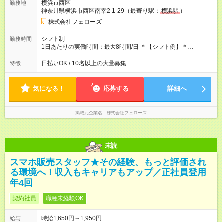
横浜市西区
勤務地
たいという人もいると思います。このあたりは柔軟に対応する
神奈川県横浜市西区南幸2-1-29（最寄り駅：
横浜駅
）
ので、お気軽にご相談ください！ ※2ヶ月の試用期間がありま
す。その間の給与・待遇に変更はありません。 【試用期間】試
株式会社フェローズ
用期間あり 試用期間の長さ：2ヶ月 雇用形態、給与は本採用時
と同じです。
シフト制
勤務時間
1日あたりの実働時間：最大8時間/日 ＊【シフト例】＊
(1) 10:00～19:00 (2) 11:00～20:00 (3) 12:00～21:00 など ◎
いずれも実働8時間・休憩1時間です。中抜けシフトなどはあり
日払いOK / 10名以上の大量募集
特徴
ません。 ◎残業は少なく、月10時間未満です。「残業代で稼ぎ
たい」などあれば相談に応じますのでおっしゃってください！
気になる！
応募する
詳細へ
掲載元企業名
株式会社フェローズ
未読
スマホ販売スタッフ★その経験、もっと評価され
る環境へ！収入もキャリアもアップ／正社員登用
年4回
契約社員
職種未経験OK
時給1,650円～1,950円
給与