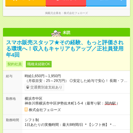
掲載元企業名
株式会社フェローズ
未読
スマホ販売スタッフ★その経験、もっと評価され
る環境へ！収入もキャリアもアップ／正社員登用
年4回
契約社員
職種未経験OK
時給1,650円～1,950円
給与
（月収目安：25～29万円） ◎安定した給与で安心！ 長期・フル
タイムで勤務いただける方にお越しいただきたいと思っていま
交通費別途支給あり
す。シフトが削られることはないので、安定した給与が入りま
す。 ◎日払い・週払いもOK！※規定あり すぐに働きたい、稼ぎ
横浜市中区
勤務地
たいという人もいると思います。このあたりは柔軟に対応する
神奈川県横浜市中区伊勢佐木町1-5-4（最寄り駅：
関内駅
）
ので、お気軽にご相談ください！ ※2ヶ月の試用期間がありま
す。その間の給与・待遇に変更はありません。 【試用期間】試
株式会社フェローズ
用期間あり 試用期間の長さ：2ヶ月 雇用形態、給与は本採用時
と同じです。
シフト制
勤務時間
1日あたりの実働時間：最大8時間/日 ＊【シフト例】＊
(1) 10:00～19:00 (2) 11:00～20:00 (3) 12:00～21:00 など ◎