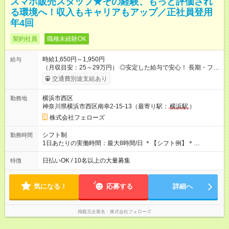
スマホ販売スタッフ★その経験、もっと評価され
る環境へ！収入もキャリアもアップ／正社員登用
年4回
契約社員
職種未経験OK
時給1,650円～1,950円
給与
（月収目安：25～29万円） ◎安定した給与で安心！ 長期・フル
タイムで勤務いただける方にお越しいただきたいと思っていま
交通費別途支給あり
す。シフトが削られることはないので、安定した給与が入りま
す。 ◎日払い・週払いもOK！※規定あり すぐに働きたい、稼ぎ
横浜市西区
勤務地
たいという人もいると思います。このあたりは柔軟に対応する
神奈川県横浜市西区南幸2-15-13（最寄り駅：
横浜駅
）
ので、お気軽にご相談ください！ ※2ヶ月の試用期間がありま
す。その間の給与・待遇に変更はありません。 【試用期間】試
株式会社フェローズ
用期間あり 試用期間の長さ：2ヶ月 雇用形態、給与は本採用時
と同じです。
シフト制
勤務時間
1日あたりの実働時間：最大8時間/日 ＊【シフト例】＊
(1) 10:00～19:00 (2) 11:00～20:00 (3) 12:00～21:00 など ◎
いずれも実働8時間・休憩1時間です。中抜けシフトなどはあり
日払いOK / 10名以上の大量募集
特徴
ません。 ◎残業は少なく、月10時間未満です。「残業代で稼ぎ
たい」などあれば相談に応じますのでおっしゃってください！
気になる！
応募する
詳細へ
掲載元企業名
株式会社フェローズ