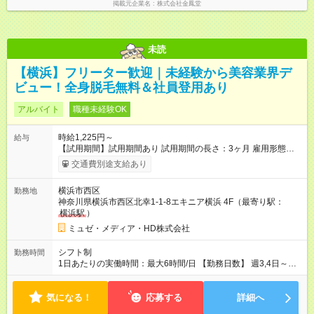
掲載元企業名
株式会社金鳳堂
未読
【横浜】フリーター歓迎｜未経験から美容業界デ
ビュー！全身脱毛無料＆社員登用あり
アルバイト
職種未経験OK
時給1,225円～
給与
【試用期間】試用期間あり 試用期間の長さ：3ヶ月 雇用形態、
給与は本採用時と同じです。
交通費別途支給あり
横浜市西区
勤務地
神奈川県横浜市西区北幸1-1-8エキニア横浜 4F（最寄り駅：
横浜駅
）
ミュゼ・メディア・HD株式会社
シフト制
勤務時間
1日あたりの実働時間：最大6時間/日 【勤務日数】 週3,4日～
【勤務時間】 15:00～21:00
気になる！
応募する
詳細へ