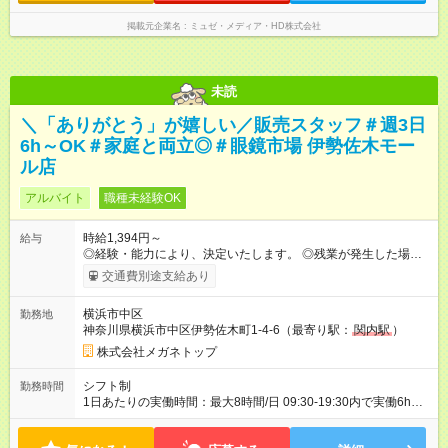
掲載元企業名
ミュゼ・メディア・HD株式会社
未読
＼「ありがとう」が嬉しい／販売スタッフ＃週3日
6h～OK＃家庭と両立◎＃眼鏡市場 伊勢佐木モー
ル店
アルバイト
職種未経験OK
時給1,394円～
給与
◎経験・能力により、決定いたします。 ◎残業が発生した場合
は、1分単位で時間外手当を支給します。 【試用期間】試用期間
交通費別途支給あり
あり 試用期間の長さ：3ヶ月 雇用形態、給与は本採用時と同じ
です。
横浜市中区
勤務地
神奈川県横浜市中区伊勢佐木町1-4-6（最寄り駅：
関内駅
）
株式会社メガネトップ
シフト制
勤務時間
1日あたりの実働時間：最大8時間/日 09:30-19:30内で実働6h
※1日6h以上、 土日含む週3日以上勤務できる方 （シフト例） パ
ート（朝）：10～17時 パート（昼）：12～19時など ※副業・W