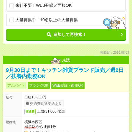
来社不要！WEB登録／面接OK
大量募集中！10名以上の大量募集
追加して再検索！
掲載日：2026.08.03
未読
9月30日まで！キッチン雑貨ブランド販売／週2日
／扶養内勤務OK
アルバイト
ブランクOK
WEB登録・面接OK
日給10,000円
給与
交通費別途支給あり
上限(31,000円)迄
交通費
横浜市西区
勤務地
横浜駅
から徒歩1分