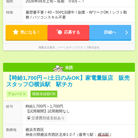
2026年09月上旬～長期 ※9月～！
期間
履歴書不要
/
40～50代活躍中
/
副業・WワークOK
/
シフト勤
特徴
務
/
パソコンスキル不要
気になる！
応募する
詳細へ
掲載元企業名
パーソルテンプスタッフ株式会社
未読
【時給1,700円～/土日のみOK】家電量販店 販売
スタッフ◎横浜駅 駅チカ
アルバイト
職種未経験OK
時給1,700円～1,700円
給与
【試用期間】試用期間なし
交通費別途支給あり
横浜市西区
勤務地
神奈川県横浜市西区北幸1-2-7（最寄り駅：
横浜駅
）