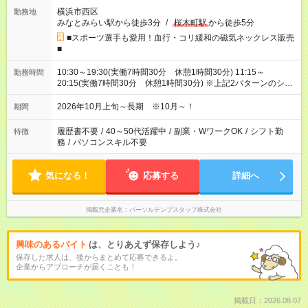
横浜市西区
勤務地
みなとみらい駅から徒歩3分
/
桜木町駅
から徒歩5分
■スポーツ選手も愛用！血行・コリ緩和の磁気ネックレス販売
■
10:30～19:30(実働7時間30分 休憩1時間30分) 11:15～
勤務時間
20:15(実働7時間30分 休憩1時間30分) ※上記2パターンのシフ
ト制です。
2026年10月上旬～長期 ※10月～！
期間
履歴書不要
/
40～50代活躍中
/
副業・WワークOK
/
シフト勤
特徴
務
/
パソコンスキル不要
気になる！
応募する
詳細へ
掲載元企業名
パーソルテンプスタッフ株式会社
興味のあるバイト
は、とりあえず保存しよう♪
保存した求人は、後からまとめて応募できるよ。
企業からアプローチが届くことも！
掲載日：2026.08.07