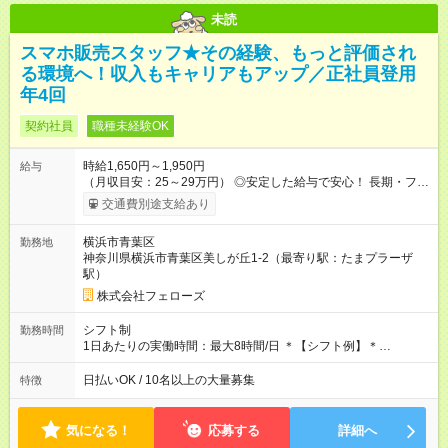
未読
スマホ販売スタッフ★その経験、もっと評価され
る環境へ！収入もキャリアもアップ／正社員登用
年4回
契約社員
職種未経験OK
時給1,650円～1,950円
給与
（月収目安：25～29万円） ◎安定した給与で安心！ 長期・フル
タイムで勤務いただける方にお越しいただきたいと思っていま
交通費別途支給あり
す。シフトが削られることはないので、安定した給与が入りま
す。 ◎日払い・週払いもOK！※規定あり すぐに働きたい、稼ぎ
横浜市青葉区
勤務地
たいという人もいると思います。このあたりは柔軟に対応する
神奈川県横浜市青葉区美しが丘1-2（最寄り駅：たまプラーザ
ので、お気軽にご相談ください！ ※2ヶ月の試用期間がありま
駅）
す。その間の給与・待遇に変更はありません。 【試用期間】試
用期間あり 試用期間の長さ：2ヶ月 雇用形態、給与は本採用時
株式会社フェローズ
と同じです。
シフト制
勤務時間
1日あたりの実働時間：最大8時間/日 ＊【シフト例】＊
(1) 10:00～19:00 (2) 11:00～20:00 (3) 12:00～21:00 など ◎
いずれも実働8時間・休憩1時間です。中抜けシフトなどはあり
日払いOK / 10名以上の大量募集
特徴
ません。 ◎残業は少なく、月10時間未満です。「残業代で稼ぎ
たい」などあれば相談に応じますのでおっしゃってください！
気になる！
応募する
詳細へ