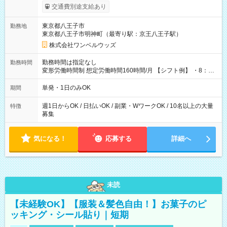
いOK！（規定あり） ┗働いたその日に現金GET♪ お仕事後はコ
交通費別途支給あり
ンビニATMから 日払い分を引き落とせます！ 【試用期間】試
用期間なし
東京都八王子市
勤務地
東京都八王子市明神町（最寄り駅：京王八王子駅）
株式会社ワンベルウッズ
勤務時間は指定なし
勤務時間
変形労働時間制 想定労働時間160時間/月 【シフト例】 ・8：00
～21：00
単発・1日のみOK
期間
週1日からOK / 日払いOK / 副業・WワークOK / 10名以上の大量
特徴
募集
気になる！
応募する
詳細へ
未読
【未経験OK】【服装＆髪色自由！】お菓子のピ
ッキング・シール貼り｜短期