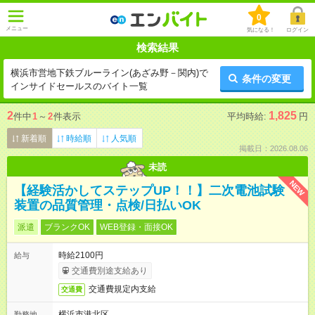
0
メニュー
気になる！
ログイン
検索結果
横浜市営地下鉄ブルーライン(あざみ野－関内)で
条件の変更
インサイドセールスのバイト一覧
2
1,825
件中
1
～
2
件表示
平均時給:
円
新着順
時給順
人気順
掲載日：2026.08.06
未読
NEW
【経験活かしてステップUP！！】二次電池試験
装置の品質管理・点検/日払いOK
派遣
ブランクOK
WEB登録・面接OK
時給2100円
給与
交通費別途支給あり
交通費規定内支給
交通費
横浜市港北区
勤務地