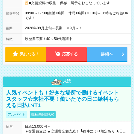
■文芸資料の収集・保存・展示をおこなっています
09:00～17:00(実働7時間 休憩1時間) ※10時～18時もご相談OK
勤務時間
です！
2026年09月上旬～長期 ※9月～！
期間
履歴書不要
/
40～50代活躍中
特徴
気になる！
応募する
詳細へ
未読
人気イベントも！好きな場所で働けるイベント
スタッフ☆来社不要！働いたその日に給料もら
える日払い/T1
アルバイト
職種未経験OK
日給13,000円～
給与
＋交通費支給 ★交通費全額支給！ ┗案件により規定あり ★日払