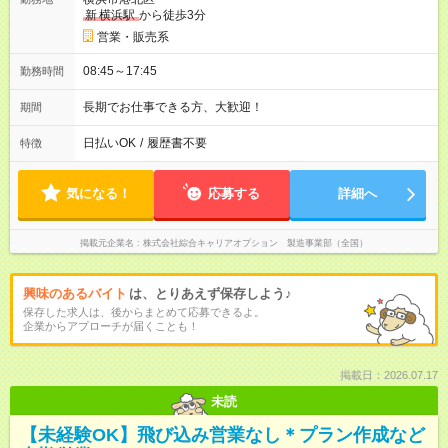
新
横浜駅
から徒歩3分
営業・販売系
08:45～17:45
勤務時間
長期でお仕事できる方、大歓迎！
期間
日払いOK
/
履歴書不要
特徴
気になる！
応募する
詳細へ
掲載元企業名
株式会社綜合キャリアオプション 製造事業部（全国）
興味のあるバイト
は、とりあえず保存しよう♪
保存した求人は、後からまとめて応募できるよ。
企業からアプローチが届くことも！
掲載日：2026.07.17
未読
【未経験OK】飛び込み営業なし＊プラン作成など