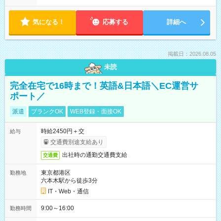
気になる！
応募する
詳細へ
掲載日：2026.08.05
未読
完全在宅で16時まで！英語&日本語＼EC運営サ
ポート／
派遣
ブランクOK
WEB登録・面接OK
時給2450円＋交
給与
交通費別途支給あり
出社時の通勤交通費支給
交通費
東京都港区
勤務地
六本木駅から徒歩3分
IT・Web・通信
9:00～16:00
勤務時間