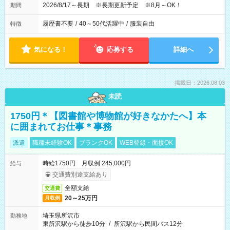
2026/8/17～長期 ※長期更新予定 ※8月～OK！
期間
履歴書不要
/
40～50代活躍中
/
服装自由
特徴
気になる！
応募する
詳細へ
掲載日：2026.08.03
未読
1750円＊【図書館や博物館が好きなかたへ】本
に囲まれてお仕事＊事務
派遣
職種未経験OK
ブランクOK
WEB登録・面接OK
時給1750円 月収例 245,000円
給与
交通費別途支給あり
全額支給
交通費
20～25万円
月収例
埼玉県所沢市
勤務地
東所沢駅から徒歩10分
/
所沢駅から民間バス12分