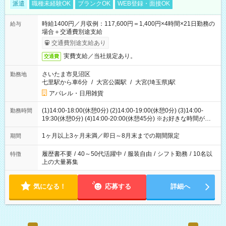
派遣
職種未経験OK
ブランクOK
WEB登録・面接OK
時給1400円／月収例：117,600円＝1,400円×4時間×21日勤務の
給与
場合＋交通費別途支給
交通費別途支給あり
実費支給／当社規定あり。
交通費
さいたま市見沼区
勤務地
七里駅から車6分
/
大宮公園駅
/
大宮(埼玉県)駅
アパレル・日用雑貨
(1)14:00-18:00(休憩0分) (2)14:00-19:00(休憩0分) (3)14:00-
勤務時間
19:30(休憩0分) (4)14:00-20:00(休憩45分) ※お好きな時間が選べ
ます
1ヶ月以上3ヶ月未満／即日～8月末までの期間限定
期間
履歴書不要
/
40～50代活躍中
/
服装自由
/
シフト勤務
/
10名以
特徴
上の大量募集
気になる！
応募する
詳細へ