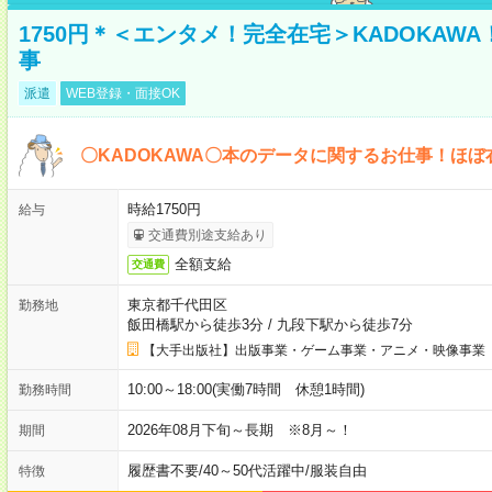
1750円＊＜エンタメ！完全在宅＞KADOKAW
事
派遣
WEB登録・面接OK
〇KADOKAWA〇本のデータに関するお仕事！ほぼ
時給1750円
給与
交通費別途支給あり
全額支給
交通費
東京都千代田区
勤務地
飯田橋駅から徒歩3分
/
九段下駅から徒歩7分
【大手出版社】出版事業・ゲーム事業・アニメ・映像事業
10:00～18:00(実働7時間 休憩1時間)
勤務時間
2026年08月下旬～長期 ※8月～！
期間
履歴書不要
/
40～50代活躍中
/
服装自由
特徴