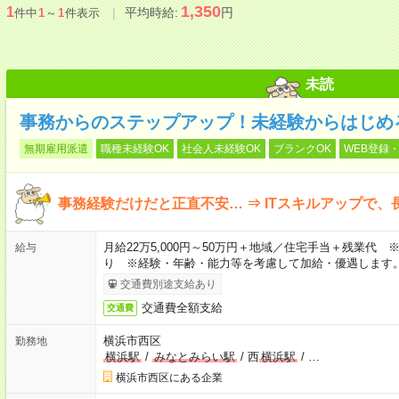
1,350
1
平均時給:
円
件中
1
～
1
件表示
未読
事務からのステップアップ！未経験からはじめる
無期雇用派遣
職種未経験OK
社会人未経験OK
ブランクOK
WEB登録・
事務経験だけだと正直不安… ⇒ ITスキルアップで
月給22万5,000円～50万円＋地域／住宅手当＋残業代
給与
り ※経験・年齢・能力等を考慮して加給・優遇します
交通費別途支給あり
交通費全額支給
交通費
横浜市西区
勤務地
横浜駅
/
みなとみらい駅
/
西
横浜駅
/
…
横浜市西区にある企業