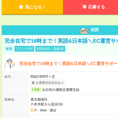
気になる！
応募する
未読
完全在宅で16時まで！英語&日本語＼EC運営サ
派遣
ブランクOK
WEB登録・面接OK
完全在宅で16時まで！英語&日本語＼EC運営サポー
時給2450円＋交
給与
交通費別途支給あり
出社時の通勤交通費支給
交通費
東京都港区
勤務地
六本木駅から徒歩3分
IT・Web・通信