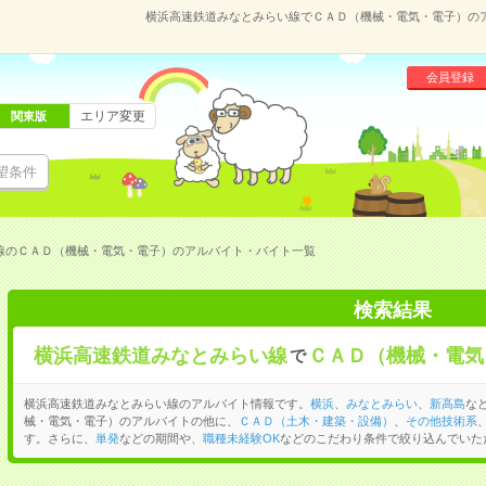
横浜高速鉄道みなとみらい線でＣＡＤ（機械・電気・電子）の
会員登録
エリア変更
関東版
望条件
線のＣＡＤ（機械・電気・電子）のアルバイト・バイト一覧
検索結果
横浜高速鉄道みなとみらい線
ＣＡＤ（機械・電気
で
横浜高速鉄道みなとみらい線のアルバイト情報です。
横浜
、
みなとみらい
、
新高島
な
械・電気・電子）のアルバイトの他に、
ＣＡＤ（土木・建築・設備）
、
その他技術系
す。さらに、
単発
などの期間や、
職種未経験OK
などのこだわり条件で絞り込んでいた