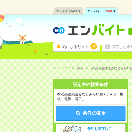
エン派遣
71454
件
エン バイト
82531
件
0
気になるリスト
保存した希
バイトTOP
関東
横浜高速鉄道みなとみらい
設定中の検索条件
横浜高速鉄道みなとみらい線 / ＣＡＤ（機
械・電気・電子）
条件の変更
条件を保存して