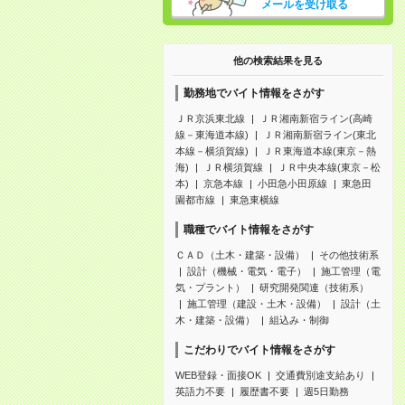
メールを受け取る
他の検索結果を見る
勤務地でバイト情報をさがす
ＪＲ京浜東北線
ＪＲ湘南新宿ライン(高崎
線－東海道本線)
ＪＲ湘南新宿ライン(東北
本線－横須賀線)
ＪＲ東海道本線(東京－熱
海)
ＪＲ横須賀線
ＪＲ中央本線(東京－松
本)
京急本線
小田急小田原線
東急田
園都市線
東急東横線
職種でバイト情報をさがす
ＣＡＤ（土木・建築・設備）
その他技術系
設計（機械・電気・電子）
施工管理（電
気・プラント）
研究開発関連（技術系）
施工管理（建設・土木・設備）
設計（土
木・建築・設備）
組込み・制御
こだわりでバイト情報をさがす
WEB登録・面接OK
交通費別途支給あり
英語力不要
履歴書不要
週5日勤務