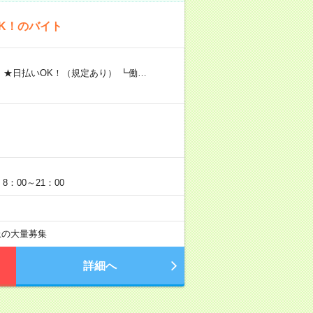
K！のバイト
 ★日払いOK！（規定あり） ┗働…
：00～21：00
以上の大量募集
詳細へ