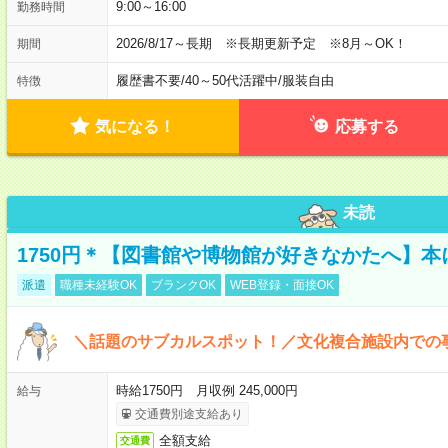
9:00～16:00
勤務時間
2026/8/17～長期 ※長期更新予定 ※8月～OK！
期間
履歴書不要
/
40～50代活躍中
/
服装自由
特徴
気になる！
応募する
未読
1750円＊【図書館や博物館が好きなかたへ】
派遣
職種未経験OK
ブランクOK
WEB登録・面接OK
＼話題のサブカルスポット！／文化複合施設内での
時給1750円 月収例 245,000円
給与
交通費別途支給あり
全額支給
交通費