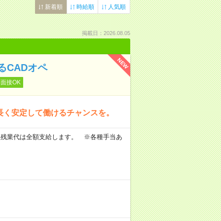
新着順
時給順
人気順
掲載日：2026.08.05
NEW
CADオペ
面接OK
、長く安定して働けるチャンスを。
 ※残業代は全額支給します。 ※各種手当あ
。