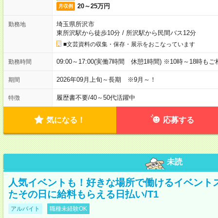
20～25万円
月収例
埼玉県所沢市
勤務地
東所沢駅から徒歩10分
/
所沢駅から民間バス12分
■文芸資料の収集・保存・展示をおこなっています
09:00～17:00(実働7時間 休憩1時間) ※10時～18時も
勤務時間
2026年09月上旬～長期 ※9月～！
期間
履歴書不要
/
40～50代活躍中
特徴
気になる！
応募する
未読
人気イベントも！好きな場所で働けるイベント
たその日に給料もらえる日払い/T1
アルバイト
職種未経験OK