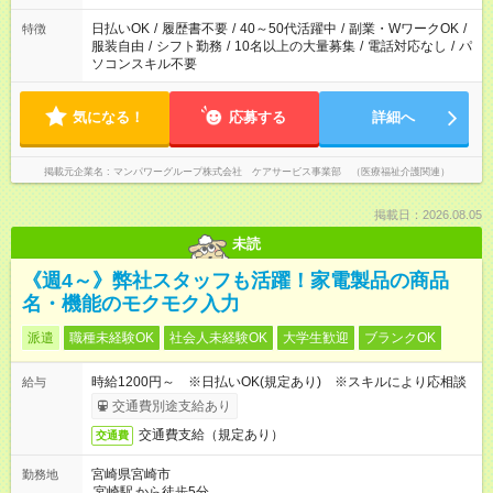
短時間・短期間の就業はご案内が難しい場合があります
日払いOK
/
履歴書不要
/
40～50代活躍中
/
副業・WワークOK
/
特徴
服装自由
/
シフト勤務
/
10名以上の大量募集
/
電話対応なし
/
パ
ソコンスキル不要
気になる！
応募する
詳細へ
掲載元企業名
マンパワーグループ株式会社 ケアサービス事業部 （医療福祉介護関連）
掲載日：2026.08.05
未読
《週4～》弊社スタッフも活躍！家電製品の商品
名・機能のモクモク入力
派遣
職種未経験OK
社会人未経験OK
大学生歓迎
ブランクOK
時給1200円～ ※日払いOK(規定あり) ※スキルにより応相談
給与
交通費別途支給あり
交通費支給（規定あり）
交通費
宮崎県宮崎市
勤務地
宮崎駅
から徒歩5分