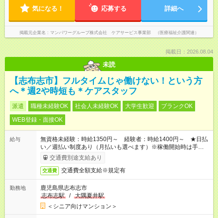
気になる！
応募する
詳細へ
掲載元企業名
マンパワーグループ株式会社 ケアサービス事業部 （医療福祉介護関連）
掲載日：2026.08.04
未読
【志布志市】フルタイムじゃ働けない！という方
へ＊週2や時短も＊ケアスタッフ
派遣
職種未経験OK
社会人未経験OK
大学生歓迎
ブランクOK
WEB登録・面接OK
無資格未経験：時給1350円～ 経験者：時給1400円～ ★日払
給与
い／週払い制度あり（月払いも選べます）※稼働開始時は手続き
完了次第のお支払いとなります。
交通費別途支給あり
交通費全額支給※規定有
交通費
鹿児島県志布志市
勤務地
志布志駅
/
大隅夏井駅
＜シニア向けマンション＞