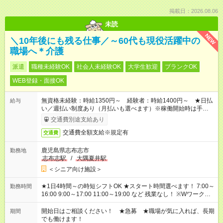
掲載日：2026.08.06
未読
NEW
＼10年後にも残る仕事／～60代も現役活躍中の
職場へ＊介護
派遣
職種未経験OK
社会人未経験OK
大学生歓迎
ブランクOK
WEB登録・面接OK
無資格未経験：時給1350円～ 経験者：時給1400円～ ★日払
給与
い／週払い制度あり（月払いも選べます）※稼働開始時は手続き
完了次第のお支払いとなります。
交通費別途支給あり
交通費全額支給※規定有
交通費
鹿児島県志布志市
勤務地
志布志駅
/
大隅夏井駅
＜シニア向け施設＞
★1日4時間～の時短シフトOK ★スタート時間選べます！ 7:00～
勤務時間
16:00 9:00～17:00 11:00～19:00 など 残業なし！ ※Wワークの
場合、他のお仕事と合わせ週40時間超の就業はご案内できませ
ん ※法令に基づき、週20時間以上勤務は社会保険への加入対象
開始日はご相談ください！ ★急募 ★職場が気に入れば、長期
期間
となります ※労働者派遣法（日雇い派遣の原則禁止）により、
でも働けます！