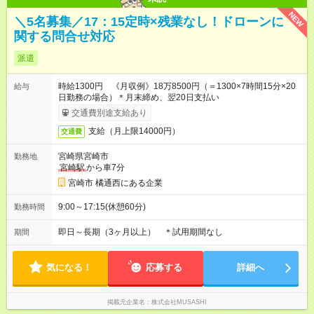
NEW
＼5名募集／17：15定時×残業なし！ドローンに
関する問合せ対応
派遣
時給1300円 《月収例》18万8500円（＝1300×7時間15分×20
給与
日勤務の場合）＊月末締め、翌20日支払い
交通費別途支給あり
支給（月上限14000円）
交通費
宮崎県宮崎市
勤務地
宮崎駅
から車7分
宮崎市 橘通西にある企業
9:00～17:15(休憩60分)
勤務時間
即日～長期（3ヶ月以上） ＊試用期間なし
期間
気になる！
応募する
詳細へ
掲載元企業名
株式会社MUSASHI