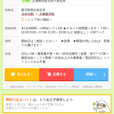
交通費全額支給※規定有
交通費
鹿児島県志布志市
勤務地
志布志駅
/
大隅夏井駅
＜シニア向け施設＞
★1日4時間～の時短シフトOK ★スタート時間選べます！ 7:00～
勤務時間
16:00 9:00～17:00 11:00～19:00 など 残業なし！ ※Wワークの
場合、他のお仕事と合わせ週40時間超の就業はご案内できませ
ん ※法令に基づき、週20時間以上勤務は社会保険への加入対象
開始日はご相談ください！ ★急募 ★職場が気に入れば、長期
期間
となります ※労働者派遣法（日雇い派遣の原則禁止）により、
でも働けます！
短時間・短期間の就業はご案内が難しい場合があります
日払いOK
/
履歴書不要
/
40～50代活躍中
/
副業・WワークOK
/
特徴
服装自由
/
シフト勤務
/
10名以上の大量募集
/
電話対応なし
/
パ
ソコンスキル不要
気になる！
応募する
詳細へ
掲載元企業名
マンパワーグループ株式会社 ケアサービス事業部 （医療福祉介護関連）
興味のあるバイト
は、とりあえず保存しよう♪
保存した求人は、後からまとめて応募できるよ。
企業からアプローチが届くことも！