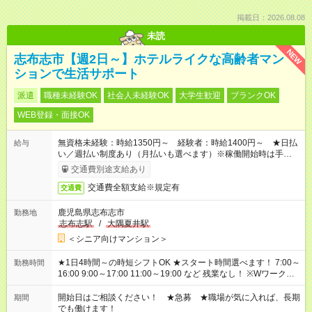
掲載日：2026.08.08
未読
NEW
志布志市【週2日～】ホテルライクな高齢者マン
ションで生活サポート
派遣
職種未経験OK
社会人未経験OK
大学生歓迎
ブランクOK
WEB登録・面接OK
無資格未経験：時給1350円～ 経験者：時給1400円～ ★日払
給与
い／週払い制度あり（月払いも選べます）※稼働開始時は手続き
完了次第のお支払いとなります。
交通費別途支給あり
交通費全額支給※規定有
交通費
鹿児島県志布志市
勤務地
志布志駅
/
大隅夏井駅
＜シニア向けマンション＞
★1日4時間～の時短シフトOK ★スタート時間選べます！ 7:00～
勤務時間
16:00 9:00～17:00 11:00～19:00 など 残業なし！ ※Wワークの
場合、他のお仕事と合わせ週40時間超の就業はご案内できませ
ん ※法令に基づき、週20時間以上勤務は社会保険への加入対象
開始日はご相談ください！ ★急募 ★職場が気に入れば、長期
期間
となります ※労働者派遣法（日雇い派遣の原則禁止）により、
でも働けます！