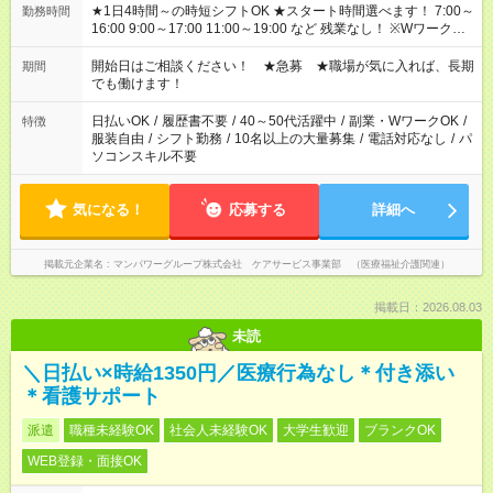
★1日4時間～の時短シフトOK ★スタート時間選べます！ 7:00～
勤務時間
16:00 9:00～17:00 11:00～19:00 など 残業なし！ ※Wワークの
場合、他のお仕事と合わせ週40時間超の就業はご案内できませ
ん ※法令に基づき、週20時間以上勤務は社会保険への加入対象
開始日はご相談ください！ ★急募 ★職場が気に入れば、長期
期間
となります ※労働者派遣法（日雇い派遣の原則禁止）により、
でも働けます！
短時間・短期間の就業はご案内が難しい場合があります
日払いOK
/
履歴書不要
/
40～50代活躍中
/
副業・WワークOK
/
特徴
服装自由
/
シフト勤務
/
10名以上の大量募集
/
電話対応なし
/
パ
ソコンスキル不要
気になる！
応募する
詳細へ
掲載元企業名
マンパワーグループ株式会社 ケアサービス事業部 （医療福祉介護関連）
掲載日：2026.08.03
未読
＼日払い×時給1350円／医療行為なし＊付き添い
＊看護サポート
派遣
職種未経験OK
社会人未経験OK
大学生歓迎
ブランクOK
WEB登録・面接OK