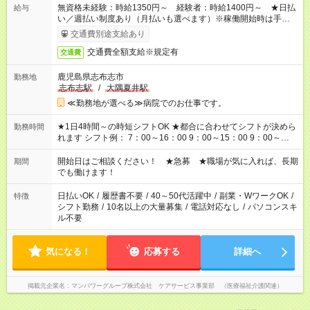
無資格未経験：時給1350円～ 経験者：時給1400円～ ★日払
給与
い／週払い制度あり（月払いも選べます）※稼働開始時は手続き
完了次第のお支払いとなります。
交通費別途支給あり
交通費全額支給※規定有
交通費
鹿児島県志布志市
勤務地
志布志駅
/
大隅夏井駅
≪勤務地が選べる≫病院でのお仕事です。
★1日4時間～の時短シフトOK ★都合に合わせてシフトが決めら
勤務時間
れます シフト例： 7：00～16：00 9：00～15：00 9：00～
18：00 11：00～20：00 など ※Wワークの場合、他のお仕事と
合わせ週40時間超の就業はご案内できません ※法令に基づき、
開始日はご相談ください！ ★急募 ★職場が気に入れば、長期
期間
週20時間以上勤務は社会保険への加入対象となります ※労働者
でも働けます！
派遣法（日雇い派遣の原則禁止）により、短時間・短期間の就
業はご案内が難しい場合があります
日払いOK
/
履歴書不要
/
40～50代活躍中
/
副業・WワークOK
/
特徴
シフト勤務
/
10名以上の大量募集
/
電話対応なし
/
パソコンスキ
ル不要
気になる！
応募する
詳細へ
掲載元企業名
マンパワーグループ株式会社 ケアサービス事業部 （医療福祉介護関連）