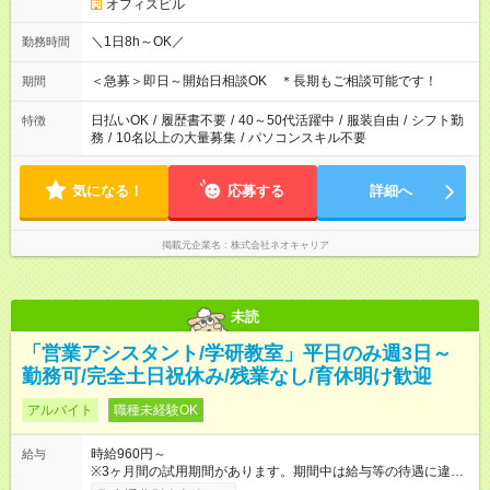
オフィスビル
＼1日8h～OK／
勤務時間
＜急募＞即日～開始日相談OK ＊長期もご相談可能です！
期間
日払いOK
/
履歴書不要
/
40～50代活躍中
/
服装自由
/
シフト勤
特徴
務
/
10名以上の大量募集
/
パソコンスキル不要
気になる！
応募する
詳細へ
掲載元企業名
株式会社ネオキャリア
未読
「営業アシスタント/学研教室」平日のみ週3日～
勤務可/完全土日祝休み/残業なし/育休明け歓迎
アルバイト
職種未経験OK
時給960円～
給与
※3ヶ月間の試用期間があります。期間中は給与等の待遇に違い
はありません。 【試用期間】試用期間あり 試用期間の長さ：3