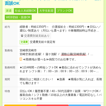
面談OK
派遣
社会人未経験OK
大学生歓迎
ブランクOK
WEB登録・面接OK
経験者：時給1350円～ 介護福祉士：時給1300円～★日払い／
給与
週払い制度あり（月払いも選べます）※稼働開始時は手続き完了
次第のお支払いとなります。
交通費別途支給あり
交通費支給※規定有
交通費
宮崎県宮崎市
勤務地
宮崎空港(鉄道)駅
/
蓮ケ池駅
/
運動公園(宮崎県)駅
/
…
≪勤務地が選べる≫病院でのお仕事です。
★1日4時間～の時短シフトOK ★都合に合わせてシフトが決めら
勤務時間
れます シフト例： 7：00～16：00 9：00～15：00 9：00～
18：00 11：00～20：00 など ※Wワークの場合、他のお仕事と
合わせ週40時間超の就業はご案内できません ※法令に基づき、
開始日はご相談ください！ ★急募 ★職場が気に入れば、長期
期間
週20時間以上勤務は社会保険への加入対象となります ※労働者
でも働けます！
派遣法（日雇い派遣の原則禁止）により、短時間・短期間の就
業はご案内が難しい場合があります
日払いOK
/
履歴書不要
/
40～50代活躍中
/
副業・WワークOK
/
特徴
服装自由
/
シフト勤務
/
10名以上の大量募集
/
電話対応なし
/
パ
ソコンスキル不要