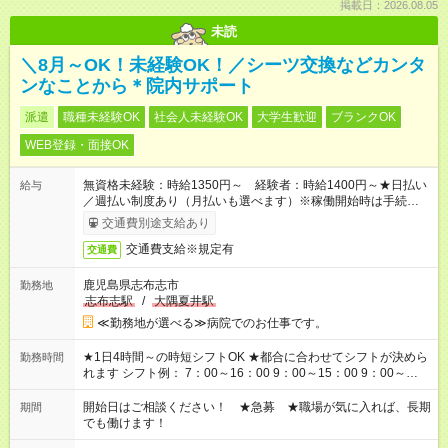
掲載日：2026.08.05
未読
＼8月～OK！未経験OK！／シーツ交換などカンタ
ンなことから＊院内サポート
派遣
職種未経験OK
社会人未経験OK
大学生歓迎
ブランクOK
WEB登録・面接OK
無資格未経験：時給1350円～ 経験者：時給1400円～★日払い
給与
／週払い制度あり（月払いも選べます）※稼働開始時は手続き完
了次第のお支払いとなります。
交通費別途支給あり
交通費支給※規定有
交通費
鹿児島県志布志市
勤務地
志布志駅
/
大隅夏井駅
≪勤務地が選べる≫病院でのお仕事です。
★1日4時間～の時短シフトOK ★都合に合わせてシフトが決めら
勤務時間
れます シフト例： 7：00～16：00 9：00～15：00 9：00～
18：00 11：00～20：00 など ※Wワークの場合、他のお仕事と
合わせ週40時間超の就業はご案内できません ※法令に基づき、
開始日はご相談ください！ ★急募 ★職場が気に入れば、長期
期間
週20時間以上勤務は社会保険への加入対象となります ※労働者
でも働けます！
派遣法（日雇い派遣の原則禁止）により、短時間・短期間の就