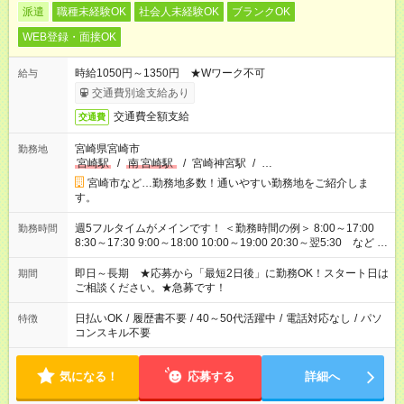
派遣
職種未経験OK
社会人未経験OK
ブランクOK
WEB登録・面接OK
時給1050円～1350円 ★Wワーク不可
給与
交通費別途支給あり
交通費全額支給
交通費
宮崎県宮崎市
勤務地
宮崎駅
/
南
宮崎駅
/
宮崎神宮駅
/
…
宮崎市など…勤務地多数！通いやすい勤務地をご紹介しま
す。
週5フルタイムがメインです！ ＜勤務時間の例＞ 8:00～17:00
勤務時間
8:30～17:30 9:00～18:00 10:00～19:00 20:30～翌5:30 など ★
その他にも勤務時間多数！ 日勤のみ、残業なし、交替制など
ご希望を教えてください！
即日～長期 ★応募から「最短2日後」に勤務OK！スタート日は
期間
ご相談ください。★急募です！
日払いOK
/
履歴書不要
/
40～50代活躍中
/
電話対応なし
/
パソ
特徴
コンスキル不要
気になる！
応募する
詳細へ