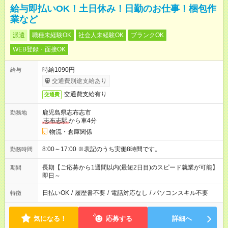
給与即払いOK！土日休み！日勤のお仕事！梱包作
業など
派遣
職種未経験OK
社会人未経験OK
ブランクOK
WEB登録・面接OK
時給1090円
給与
交通費別途支給あり
交通費支給有り
交通費
鹿児島県志布志市
勤務地
志布志駅
から車4分
物流・倉庫関係
8:00～17:00 ※表記のうち実働8時間です。
勤務時間
長期【ご応募から1週間以内(最短2日目)のスピード就業が可能】
期間
即日～
日払いOK
/
履歴書不要
/
電話対応なし
/
パソコンスキル不要
特徴
気になる！
応募する
詳細へ