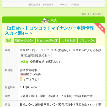
掲載元企業名
株式会社テクノ・サービス 採用担当
掲載日：2026.08.07
未読
NEW
【1日6h～】コツコツ！マイナンバー申請情報
入力＜週4～＞
派遣
職種未経験OK
社会人未経験OK
大学生歓迎
ブランクOK
時給1200円～ ※日払いOK(規定あり) ※スキルにより応相談
給与
交通費別途支給あり
交通費支給（規定あり）
交通費
宮崎県宮崎市
勤務地
宮崎駅
から徒歩
オフィスビル
＼1日6h～OK／
勤務時間
＜急募＞即日～開始日相談OK ＊長期もご相談可能です！
期間
日払いOK
/
履歴書不要
/
40～50代活躍中
/
服装自由
/
シフト勤
特徴