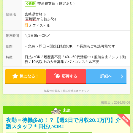
交通費支給（規定あり）
交通費
宮崎県宮崎市
勤務地
宮崎駅
から徒歩5分
オフィスビル
＼1日6h～OK／
勤務時間
＜急募＞即日～開始日相談OK ＊長期もご相談可能です！
期間
日払いOK
/
履歴書不要
/
40～50代活躍中
/
服装自由
/
シフト勤
特徴
務
/
10名以上の大量募集
/
パソコンスキル不要
気になる！
応募する
詳細へ
掲載元企業名
株式会社ネオキャリア
掲載日：2026.08.06
未読
NEW
夜勤＝待機多め！？【週2日で月収20.1万円】介
護スタッフ＊日払いOK!