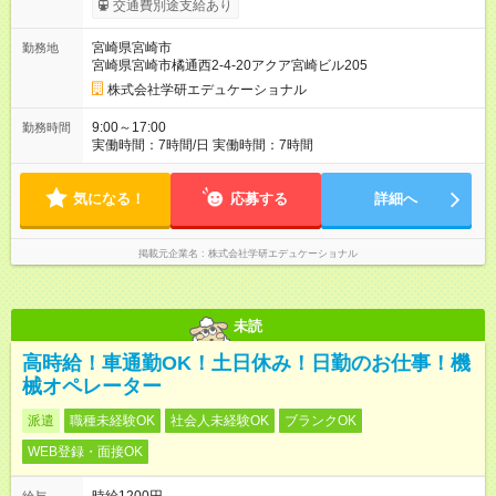
交通費別途支給あり
ヶ月 雇用形態、給与は本採用時と同じです。
宮崎県宮崎市
勤務地
宮崎県宮崎市橘通西2-4-20アクア宮崎ビル205
株式会社学研エデュケーショナル
9:00～17:00
勤務時間
実働時間：7時間/日 実働時間：7時間
気になる！
応募する
詳細へ
掲載元企業名
株式会社学研エデュケーショナル
未読
高時給！車通勤OK！土日休み！日勤のお仕事！機
械オペレーター
派遣
職種未経験OK
社会人未経験OK
ブランクOK
WEB登録・面接OK