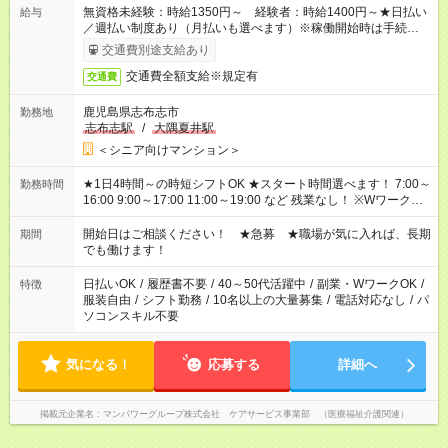
無資格未経験：時給1350円～ 経験者：時給1400円～★日払い
給与
／週払い制度あり（月払いも選べます）※稼働開始時は手続き完
了次第のお支払いとなります。
交通費別途支給あり
交通費全額支給※規定有
交通費
鹿児島県志布志市
勤務地
志布志駅
/
大隅夏井駅
＜シニア向けマンション＞
★1日4時間～の時短シフトOK ★スタート時間選べます！ 7:00～
勤務時間
16:00 9:00～17:00 11:00～19:00 など 残業なし！ ※Wワークの
場合、他のお仕事と合わせ週40時間超の就業はご案内できませ
ん ※法令に基づき、週20時間以上勤務は社会保険への加入対象
開始日はご相談ください！ ★急募 ★職場が気に入れば、長期
期間
となります ※労働者派遣法（日雇い派遣の原則禁止）により、
でも働けます！
短時間・短期間の就業はご案内が難しい場合があります
日払いOK
/
履歴書不要
/
40～50代活躍中
/
副業・WワークOK
/
特徴
服装自由
/
シフト勤務
/
10名以上の大量募集
/
電話対応なし
/
パ
ソコンスキル不要
気になる！
応募する
詳細へ
掲載元企業名
マンパワーグループ株式会社 ケアサービス事業部 （医療福祉介護関連）