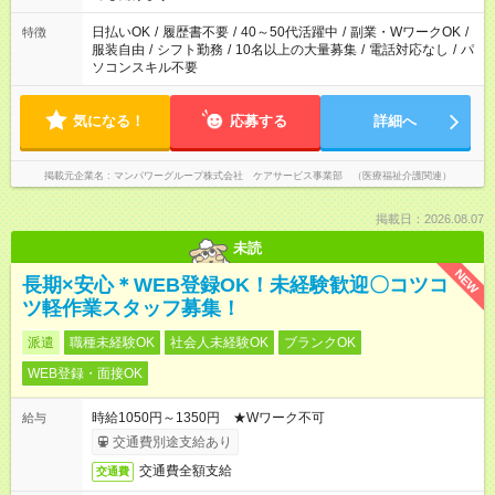
短時間・短期間の就業はご案内が難しい場合があります
日払いOK
/
履歴書不要
/
40～50代活躍中
/
副業・WワークOK
/
特徴
服装自由
/
シフト勤務
/
10名以上の大量募集
/
電話対応なし
/
パ
ソコンスキル不要
気になる！
応募する
詳細へ
掲載元企業名
マンパワーグループ株式会社 ケアサービス事業部 （医療福祉介護関連）
掲載日：2026.08.07
未読
NEW
長期×安心＊WEB登録OK！未経験歓迎〇コツコ
ツ軽作業スタッフ募集！
派遣
職種未経験OK
社会人未経験OK
ブランクOK
WEB登録・面接OK
時給1050円～1350円 ★Wワーク不可
給与
交通費別途支給あり
交通費全額支給
交通費