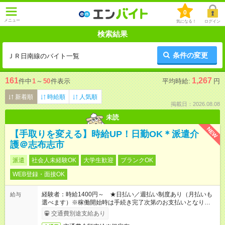
0
メニュー
気になる！
ログイン
検索結果
条件の変更
ＪＲ日南線のバイト一覧
161
1,267
件中
1
～
50
件表示
平均時給:
円
新着順
時給順
人気順
掲載日：2026.08.08
未読
NEW
【手取りを変える】時給UP！日勤OK＊派遣介
護＠志布志市
派遣
社会人未経験OK
大学生歓迎
ブランクOK
WEB登録・面接OK
経験者：時給1400円～ ★日払い／週払い制度あり（月払いも
給与
選べます）※稼働開始時は手続き完了次第のお支払いとなりま
す。
交通費別途支給あり