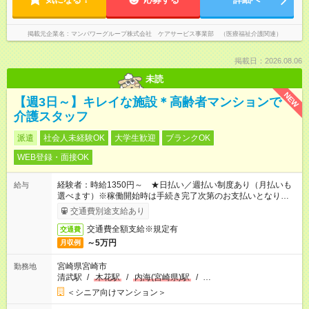
掲載元企業名
マンパワーグループ株式会社 ケアサービス事業部 （医療福祉介護関連）
掲載日：2026.08.06
未読
NEW
【週3日～】キレイな施設＊高齢者マンションで
介護スタッフ
派遣
社会人未経験OK
大学生歓迎
ブランクOK
WEB登録・面接OK
経験者：時給1350円～ ★日払い／週払い制度あり（月払いも
給与
選べます）※稼働開始時は手続き完了次第のお支払いとなりま
す。
交通費別途支給あり
交通費全額支給※規定有
交通費
～5万円
月収例
宮崎県宮崎市
勤務地
清武駅
/
木花駅
/
内海(宮崎県)駅
/
…
＜シニア向けマンション＞