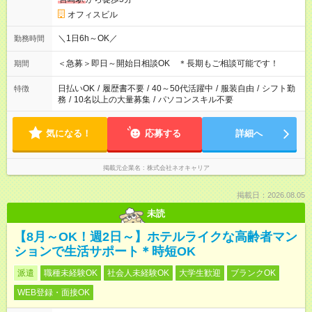
オフィスビル
＼1日6h～OK／
勤務時間
＜急募＞即日～開始日相談OK ＊長期もご相談可能です！
期間
日払いOK
/
履歴書不要
/
40～50代活躍中
/
服装自由
/
シフト勤
特徴
務
/
10名以上の大量募集
/
パソコンスキル不要
気になる！
応募する
詳細へ
掲載元企業名
株式会社ネオキャリア
掲載日：2026.08.05
未読
【8月～OK！週2日～】ホテルライクな高齢者マン
ションで生活サポート＊時短OK
派遣
職種未経験OK
社会人未経験OK
大学生歓迎
ブランクOK
WEB登録・面接OK