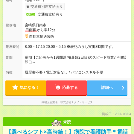
時給1200円
給与
交通費別途支給あり
交通費支給有り
交通費
宮崎県日南市
勤務地
日南駅
から車12分
自動車輸送関係
8:00～17:15 20:00～5:15 ※表記のうち実働8時間です。
勤務時間
長期【ご応募から1週間以内(最短2日目)のスピード就業が可能】
期間
即日～
履歴書不要
/
電話対応なし
/
パソコンスキル不要
特徴
気になる！
応募する
詳細へ
掲載元企業名
株式会社テクノ・サービス
掲載日：2026.08.04
未読
【選べるシフト×高時給！】病院で看護助手＊電話