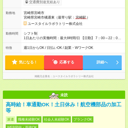
考慮して決定します 【収入例】 週1回勤務の場合：1,360円×8時
交通費別途支給あり
間×4回=4万3,520円 週3回勤務の場合：1,360円×8時間×12回
=13万0,560円 週5回勤務の場合：1,360円×8時間×20回=21万
宮崎県宮崎市
勤務地
7,600円 【試用期間】試用期間あり 試用期間の長さ：2ヶ月
宮崎県宮崎市橘通東（最寄り駅：
宮崎駅
）
※ 雇用形態と給与に、本採用時と異なる部分があります。 雇用
形態：本採用時と同じです。 給与：時給 1,030円以上
ユースタイルラボラトリー株式会社
シフト制
勤務時間
1日あたりの実働時間：最大8時間/日 【日勤】 7：00～22：00
の間で4～8時間勤務（休憩時間は法定通り） ※週1日～OK ／ 1
日4時間から勤務OK ／ 夜勤なし ＊＊ 勤務時間例 ＊＊ ■7時
週1日からOK / 日払いOK / 副業・WワークOK
特徴
から11時 ■9時から18時 ■17時から21時 など ※訪問先により
変動 ※曜日固定（毎週同じ曜日勤務）
気になる！
応募する
詳細へ
掲載元企業名
ユースタイルラボラトリー株式会社
未読
高時給！車通勤OK！土日休み！航空機部品の加工
等
派遣
職種未経験OK
社会人未経験OK
ブランクOK
WEB登録・面接OK