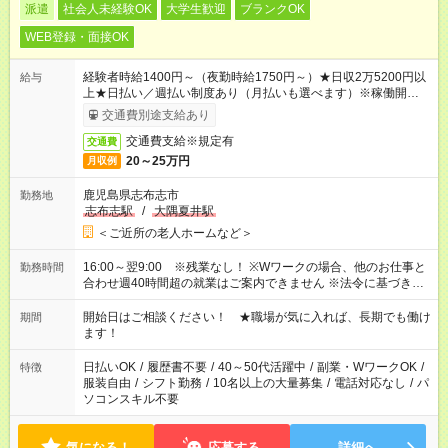
派遣
社会人未経験OK
大学生歓迎
ブランクOK
WEB登録・面接OK
経験者時給1400円～（夜勤時給1750円～）★日収2万5200円以
給与
上★日払い／週払い制度あり（月払いも選べます）※稼働開始時
は手続き完了次第のお支払いとなります。
交通費別途支給あり
交通費支給※規定有
交通費
20～25万円
月収例
鹿児島県志布志市
勤務地
志布志駅
/
大隅夏井駅
＜ご近所の老人ホームなど＞
16:00～翌9:00 ※残業なし！ ※Wワークの場合、他のお仕事と
勤務時間
合わせ週40時間超の就業はご案内できません ※法令に基づき、
週20時間以上勤務は社会保険への加入対象となります ※労働者
派遣法（日雇い派遣の原則禁止）により、短時間・短期間の就
開始日はご相談ください！ ★職場が気に入れば、長期でも働け
期間
業はご案内が難しい場合があります
ます！
日払いOK
/
履歴書不要
/
40～50代活躍中
/
副業・WワークOK
/
特徴
服装自由
/
シフト勤務
/
10名以上の大量募集
/
電話対応なし
/
パ
ソコンスキル不要
気になる！
応募する
詳細へ