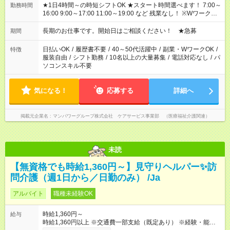
★1日4時間～の時短シフトOK ★スタート時間選べます！ 7:00～
勤務時間
16:00 9:00～17:00 11:00～19:00 など 残業なし！ ※Wワークの
場合、他のお仕事と合わせ週40時間超の就業はご案内できませ
ん ※法令に基づき、週20時間以上勤務は社会保険への加入対象
長期のお仕事です。開始日はご相談ください！ ★急募
期間
となります ※労働者派遣法（日雇い派遣の原則禁止）により、
短時間・短期間の就業はご案内が難しい場合があります
日払いOK
/
履歴書不要
/
40～50代活躍中
/
副業・WワークOK
/
特徴
服装自由
/
シフト勤務
/
10名以上の大量募集
/
電話対応なし
/
パ
ソコンスキル不要
気になる！
応募する
詳細へ
掲載元企業名
マンパワーグループ株式会社 ケアサービス事業部 （医療福祉介護関連）
未読
【無資格でも時給1,360円～】見守りヘルパー✨訪
問介護（週1日から／日勤のみ） /Ja
アルバイト
職種未経験OK
時給1,360円～
給与
時給1,360円以上 ※交通費一部支給（既定あり） ※経験・能力を