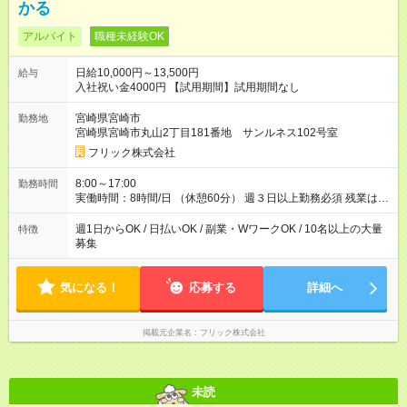
かる
アルバイト
職種未経験OK
日給10,000円～13,500円
給与
入社祝い金4000円 【試用期間】試用期間なし
宮崎県宮崎市
勤務地
宮崎県宮崎市丸山2丁目181番地 サンルネス102号室
フリック株式会社
8:00～17:00
勤務時間
実働時間：8時間/日 （休憩60分） 週３日以上勤務必須 残業はあ
りません。 ※短期の募集は行っておりません。予めご了承くだ
さいませ。
週1日からOK / 日払いOK / 副業・WワークOK / 10名以上の大量
特徴
募集
気になる！
応募する
詳細へ
掲載元企業名
フリック株式会社
未読