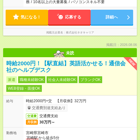
務
/
10名以上の大量募集
/
パソコンスキル不要
気になる！
応募する
詳細へ
掲載元企業名
株式会社ネオキャリア
掲載日：2026.08.06
未読
NEW
時給2000円！【駅直結】英語活かせる！通信会
社のヘルプデスク
派遣
職種未経験OK
社会人未経験OK
ブランクOK
WEB登録・面接OK
時給2000円+交 【月収例】32万円
給与
交通費別途支給あり
交通費支給
交通費
30万円～
月収例
宮崎県宮崎市
勤務地
宮崎駅
から徒歩5分