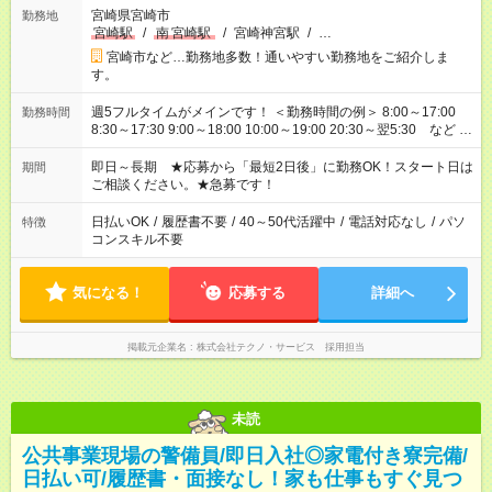
宮崎県宮崎市
勤務地
宮崎駅
/
南
宮崎駅
/
宮崎神宮駅
/
…
宮崎市など…勤務地多数！通いやすい勤務地をご紹介しま
す。
週5フルタイムがメインです！ ＜勤務時間の例＞ 8:00～17:00
勤務時間
8:30～17:30 9:00～18:00 10:00～19:00 20:30～翌5:30 など ★
その他にも勤務時間多数！ 日勤のみ、残業なし、交替制など
ご希望を教えてください！
即日～長期 ★応募から「最短2日後」に勤務OK！スタート日は
期間
ご相談ください。★急募です！
日払いOK
/
履歴書不要
/
40～50代活躍中
/
電話対応なし
/
パソ
特徴
コンスキル不要
気になる！
応募する
詳細へ
掲載元企業名
株式会社テクノ・サービス 採用担当
未読
公共事業現場の警備員/即日入社◎家電付き寮完備/
日払い可/履歴書・面接なし！家も仕事もすぐ見つ