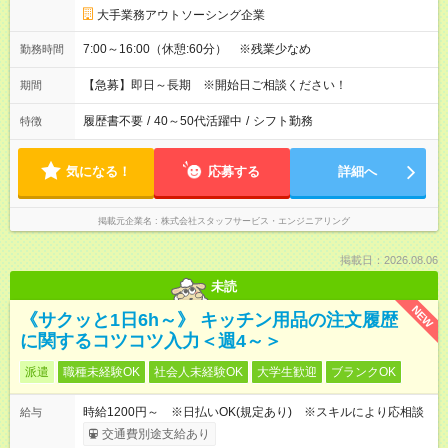
大手業務アウトソーシング企業
7:00～16:00（休憩:60分） ※残業少なめ
勤務時間
【急募】即日～長期 ※開始日ご相談ください！
期間
履歴書不要
/
40～50代活躍中
/
シフト勤務
特徴
気になる！
応募する
詳細へ
掲載元企業名
株式会社スタッフサービス・エンジニアリング
掲載日：2026.08.06
未読
NEW
《サクッと1日6h～》 キッチン用品の注文履歴
に関するコツコツ入力＜週4～＞
派遣
職種未経験OK
社会人未経験OK
大学生歓迎
ブランクOK
時給1200円～ ※日払いOK(規定あり) ※スキルにより応相談
給与
交通費別途支給あり