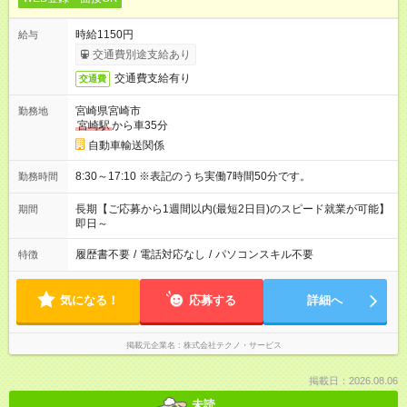
時給1150円
給与
交通費別途支給あり
交通費支給有り
交通費
宮崎県宮崎市
勤務地
宮崎駅
から車35分
自動車輸送関係
8:30～17:10 ※表記のうち実働7時間50分です。
勤務時間
長期【ご応募から1週間以内(最短2日目)のスピード就業が可能】
期間
即日～
履歴書不要
/
電話対応なし
/
パソコンスキル不要
特徴
気になる！
応募する
詳細へ
掲載元企業名
株式会社テクノ・サービス
掲載日：2026.08.06
未読