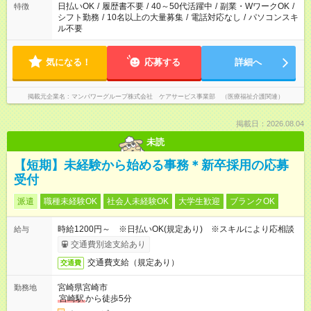
業はご案内が難しい場合があります
日払いOK
/
履歴書不要
/
40～50代活躍中
/
副業・WワークOK
/
特徴
シフト勤務
/
10名以上の大量募集
/
電話対応なし
/
パソコンスキ
ル不要
気になる！
応募する
詳細へ
掲載元企業名
マンパワーグループ株式会社 ケアサービス事業部 （医療福祉介護関連）
掲載日：2026.08.04
未読
【短期】未経験から始める事務＊新卒採用の応募
受付
派遣
職種未経験OK
社会人未経験OK
大学生歓迎
ブランクOK
時給1200円～ ※日払いOK(規定あり) ※スキルにより応相談
給与
交通費別途支給あり
交通費支給（規定あり）
交通費
宮崎県宮崎市
勤務地
宮崎駅
から徒歩5分