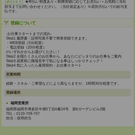
★即払い制度あり＜勤務実績に応じてお支払い＞お気軽に当社
ポイント！
担当までお問い合わせください。（当社規定あり）※原則月払いでの給与支
払です。
登録について
-お仕事スタートまでの流れ-
Step1 履歴書・証明写真不要で簡単登録できます。
・WEB登録（5分程度）
・電話登録（20分程度）
のいずれかからお選びください！
Step2 全国たくさんのお仕事から、あなたにピッタリのお仕事をご案内
Step3 就業前に職場見学で気になる事はしっかりチェック！
Step4 気に入ったら雇用契約・お仕事スタート
所要時間
経験・スキル・ご希望などにより異なりますが、1時間30分程度です。
登録場所
福岡営業所
福岡県福岡市博多区中洲5丁目6番24号 第6ガーデンビル2階
TEL：0120-709-707
担当：採用担当