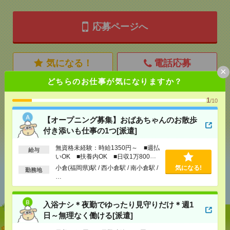
応募ページへ
気になる！
電話応募
×
どちらのお仕事が気になりますか？
メール
LINE
で送る
で送る
1
/10
【オープニング募集】おばあちゃんのお散歩
付き添いも仕事の1つ[派遣]
シェア
ツイート
ブックマーク
無資格未経験：時給1350円～ ■週払
給与
いOK ■扶養内OK ■日収1万800円
以上
小倉(福岡県)駅 / 西小倉駅 / 南小倉駅 /
気になる!
勤務地
あなたの閲覧履歴からの
…
おすすめ
入浴ナシ＊夜勤でゆったり見守りだけ＊週1
日～無理なく働ける[派遣]
【オープニング募集】おばあちゃんのお散歩付き添