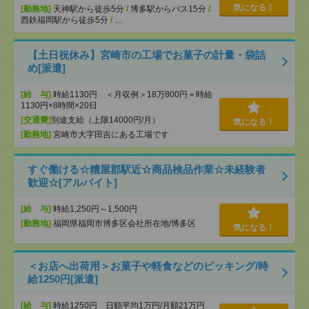
気になる！
[勤務地]
天神駅から徒歩5分
/
博多駅からバス15分
/
西鉄福岡駅から徒歩5分
/
…
【土日祝休み】宮崎市の工場でお菓子の計量・袋詰
め[派遣]
[給 与]
時給1130円 ＜月収例＞18万800円＝時給
1130円×8時間×20日
[交通費]
別途支給（上限14000円/月）
気になる！
[勤務地]
宮崎市大字田吉にある工場です
すぐ働ける☆糟屋郡駅近☆商品検品作業☆未経験者
歓迎☆[アルバイト]
[給 与]
時給1,250円～1,500円
[勤務地]
福岡県福岡市博多区会社所在地/博多区
気になる！
＜お店へ出荷用＞お菓子や軽食などのピッキング/時
給1250円[派遣]
[給 与]
時給1250円 日額平均1万円/月額21万円