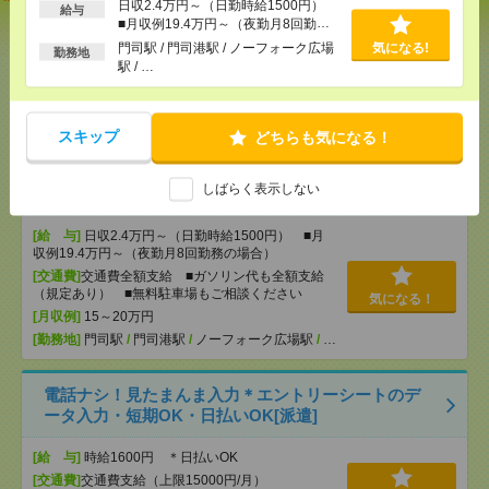
日収2.4万円～（日勤時給1500円）
給与
いも仕事の1つ[派遣]
■月収例19.4万円～（夜勤月8回勤務
の場合）
門司駅 / 門司港駅 / ノーフォーク広場
気になる!
勤務地
[給 与]
無資格未経験：時給1350円～ ■週払い
駅 / …
OK ■扶養内OK ■日収1万800円以上
[交通費]
交通費全額支給
気になる！
[勤務地]
小倉(福岡県)駅
/
西小倉駅
/
南小倉駅
/
…
スキップ
どちらも気になる！
入浴ナシ＊夜勤でゆったり見守りだけ＊週1日～無理
しばらく表示しない
なく働ける[派遣]
[給 与]
日収2.4万円～（日勤時給1500円） ■月
収例19.4万円～（夜勤月8回勤務の場合）
[交通費]
交通費全額支給 ■ガソリン代も全額支給
（規定あり） ■無料駐車場もご相談ください
気になる！
[月収例]
15～20万円
[勤務地]
門司駅
/
門司港駅
/
ノーフォーク広場駅
/
…
電話ナシ！見たまんま入力＊エントリーシートのデ
ータ入力・短期OK・日払いOK[派遣]
[給 与]
時給1600円 ＊日払いOK
[交通費]
交通費支給（上限15000円/月）