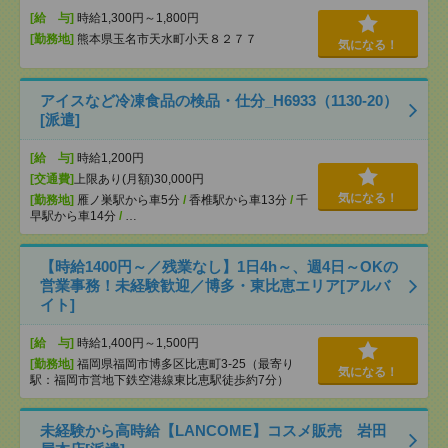
[給 与]
時給1,300円～1,800円
[勤務地]
熊本県玉名市天水町小天８２７７
気になる！
アイスなど冷凍食品の検品・仕分_H6933（1130-20）
[派遣]
[給 与]
時給1,200円
[交通費]
上限あり(月額)30,000円
気になる！
[勤務地]
雁ノ巣駅から車5分
/
香椎駅から車13分
/
千
早駅から車14分
/
…
【時給1400円～／残業なし】1日4h～、週4日～OKの
営業事務！未経験歓迎／博多・東比恵エリア[アルバ
イト]
[給 与]
時給1,400円～1,500円
[勤務地]
福岡県福岡市博多区比恵町3-25（最寄り
気になる！
駅：福岡市営地下鉄空港線東比恵駅徒歩約7分）
未経験から高時給【LANCOME】コスメ販売 岩田