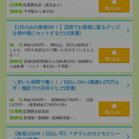
[交通費]
交通費支給（規定あり）
気になる！
[勤務地]
千早駅から車15分
【1日のみの単発OK！】店頭でお客様に配るグッズ
を袋や箱にセットするだけ[派遣]
[給 与]
時給1200円～（弊社は、翌日が給料日！
しかも、100％支給なので働いた分がすぐにもらえ
る！）
気になる！
[勤務地]
貝塚(福岡県)駅から自転車10分
/
箱崎駅か
ら自転車・バイク・車15分
/
千早駅
/
…
＼空いた時間で働く！／日払いOK×1勤務2.6万円も
可！施設での見回りなど[派遣]
[給 与]
時給1450円～ 夜勤時給1760円～ 日収
2.6万円～（夜勤時給1760円×15h）
[交通費]
交通費全額支給
気になる！
[勤務地]
折尾駅
/
黒崎駅
/
黒崎駅前駅
/
…
《単発1日OK！日払い可》＊チラシのモクモクシー