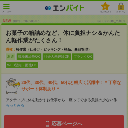
0
メニュー
気になる！
ログイン
NEW
掲載日 :2026
/
08
/
07
No.TSSKOM_九州09
お菓子の箱詰めなど、体に負担ナシ＆かんた
ん軽作業がたくさん！
職種：
軽作業（仕分け・ピッキング・検品、商品管理）
派遣
職種未経験OK
社会人未経験OK
ブランクOK
WEB登録・面接OK
20代、30代、40代、50代と幅広く活躍中！＊丁寧な
サポート体制あり＊
アクティブに体を動かすお仕事から、座ってできる負担の少ない作
...
もっとみる
応募ページへ