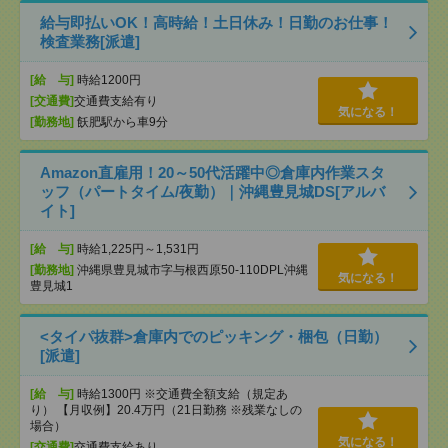
給与即払いOK！高時給！土日休み！日勤のお仕事！
検査業務[派遣]
[給 与]
時給1200円
[交通費]
交通費支給有り
気になる！
[勤務地]
飫肥駅から車9分
Amazon直雇用！20～50代活躍中◎倉庫内作業スタ
ッフ（パートタイム/夜勤）｜沖縄豊見城DS[アルバ
イト]
[給 与]
時給1,225円～1,531円
[勤務地]
沖縄県豊見城市字与根西原50-110DPL沖縄
気になる！
豊見城1
<タイパ抜群>倉庫内でのピッキング・梱包（日勤）
[派遣]
[給 与]
時給1300円 ※交通費全額支給（規定あ
り） 【月収例】20.4万円（21日勤務 ※残業なしの
場合）
気になる！
[交通費]
交通費支給あり