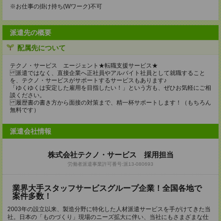
※お仕事の掛け持ち(Wワーク)不可
派遣先の概要
配属先について
テクノ・サービス エージェント★転職支援サービス★
派遣ではなく、直接企業へ正社員やアルバイト社員として就職すること
を、テクノ・サービスがサポートするサービスもあります♪
「ゆくゆくは安定した雇用を目指したい！」という方も、ぜひお気軽にご相
談ください。
履歴書の書き方から面接の対策まで、精一杯サポートします！（もちろん
無料です）
派遣会社情報
株式会社テクノ・サービス 採用担当
労働者派遣事業許可番号:派13-080693
業界大手スタッフサービスグループ企業！全国各地で
案件多数！
2003年の設立以来、製造分野に特化した人材派遣サービスを手がけてきた当
社。日本の「ものづくり」現場のニーズ拡大に伴い、当社にもさまざまな仕