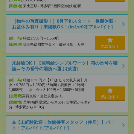
[勤務地]
東比恵駅
/
博多駅
/
福岡空港(鉄道)駅
［物件の写真撮影！］8月下旬スタート｜長期休暇・
お盆休み有り｜未経験OK！(ks1sr02)[アルバイト]
[給 与]
時給1,550円～1,550円
[勤務地]
福岡県福岡市中央区（最寄り駅：天神）
気になる！
未経験OK！【高時給シンプルワーク】箱の番号を確
認→その番号の場所へ運ぶ[派遣]
[給 与]
時給1350円／【1日あたりの収入例】月・
火：9,788円＝1,350円×6時間＋残業代（1時間：
1,688円） 水～金：8,100円＝1,350円×6時間
[交通費]
実費支給／当社規定あり。
気になる！
[勤務地]
貝塚(福岡県)駅から車6分
/
吉塚駅から車9
分
/
博多駅から車10分
♨️【未経験歓迎！旅館接客スタッフ（仲居）】パー
ト・アルバイト[アルバイト]