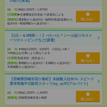
ル貼り[派遣]
[給 与]
時給1,500円～1,875円
[交通費]
■ 交通費規定内支給 ※派遣先による
気になる！
[勤務地]
博多駅から徒歩5分
/
福岡空港(鉄道)駅から
徒歩5分
/
南福岡駅から徒歩5分
/
…
【1日～＆3時間～！】ぺたぺた＊シール貼りやスイ
ーツのトッピングなど[派遣]
[給 与]
▼時給1200円～1500円 ◎日払いOK！
※時給はお仕事により異なります。
[交通費]
別途支給（規定あり）
気になる！
[勤務地]
香椎駅から徒歩5分
/
天神駅から徒歩5分
/
天神南駅から徒歩5分
/
…
【宮崎県宮崎市花ケ島町】未経験入社90％♪スピード
選考実施中◎販売スタッフ/eg_sp3F[アルバイト]
[給 与]
時給1,200円～1,400円
[勤務地]
宮崎県宮崎市花ケ島町
気になる！