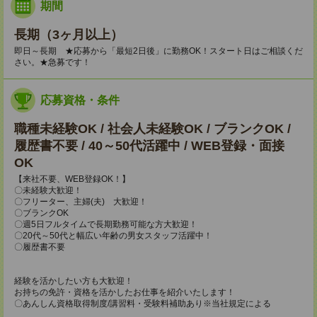
期間
長期（3ヶ月以上）
即日～長期 ★応募から「最短2日後」に勤務OK！スタート日はご相談くだ
さい。★急募です！
応募資格・条件
職種未経験OK / 社会人未経験OK / ブランクOK /
履歴書不要 / 40～50代活躍中 / WEB登録・面接
OK
【来社不要、WEB登録OK！】
〇未経験大歓迎！
〇フリーター、主婦(夫) 大歓迎！
〇ブランクOK
〇週5日フルタイムで長期勤務可能な方大歓迎！
〇20代～50代と幅広い年齢の男女スタッフ活躍中！
〇履歴書不要
経験を活かしたい方も大歓迎！
お持ちの免許・資格を活かしたお仕事を紹介いたします！
〇あんしん資格取得制度/講習料・受験料補助あり※当社規定による