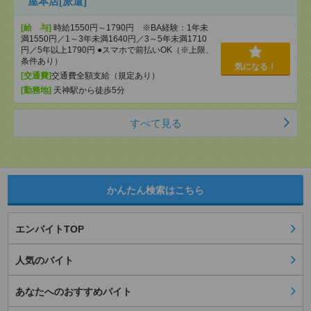
屋本店[派遣]
[給 与]
時給1550円～1790円 ※BA経験：1年未
満1550円／1～3年未満1640円／3～5年未満1710
円／5年以上1790円 ●スマホで前払いOK（※上限、
条件あり）
気になる！
[交通費]
交通費全額支給（規定あり）
[勤務地]
天神駅から徒歩5分
すべて見る
かんたん検索はこちら
エンバイトTOP
人気のバイト
あなたへのおすすめバイト